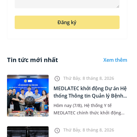
Đăng ký
Tin tức mới nhất
Xem thêm
Thứ Bảy, 8 tháng 8, 2026
MEDLATEC khởi động Dự án Hệ
thống Thông tin Quản lý Bệnh...
Hôm nay (7/8), Hệ thống Y tế
MEDLATEC chính thức khởi động
Dự án Hệ thống Thông tin Quản lý
Bệnh viện (HIS - Hospital
Thứ Bảy, 8 tháng 8, 2026
Information System) giai đoạn mới.