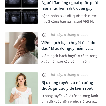
Người đàn ông ngoại quốc phát
Dự á...
hiện mắc bệnh di truyền gây...
Bệnh nhân 35 tuổi, quốc tịch nước
ngoài cùng bạn gái người Việt Nam
đến MEDLATEC khám sức khỏe tiền
hôn nhân. Qua thăm khám và làm
Thứ Bảy, 8 tháng 8, 2026
các xét nghiệm chuyên sâu,...
Viêm hạch bạch huyết ở cổ do
đâu? Mức độ nguy hiểm và
phư...
Viêm hạch bạch huyết ở cổ thường
xuất hiện sau các bệnh nhiễm
trùng nhưng cũng có thể liên quan
đến lao hạch hoặc ung thư. Để tìm
Thứ Bảy, 8 tháng 8, 2026
hiểu nguyên nhân gây viêm,...
Bị u nang tuyến vú nên uống
thuốc gì? Lưu ý để kiểm soát...
U nang tuyến vú là tổn thương lành
tính dễ xuất hiện ở phụ nữ trong