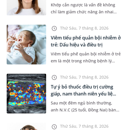
Khớp cắn ngược là vấn đề không
chỉ làm giảm chức năng ăn nhai
của trẻ mà còn làm mất đi sự cân
đối của khuôn mặt. Do đó, cần khắc
Thứ Sáu, 7 tháng 8, 2026
phục sớm tình trạng này để...
Viêm tiểu phế quản bội nhiễm ở
trẻ: Dấu hiệu và điều trị
Viêm tiểu phế quản bội nhiễm ở trẻ
em là một trong những bệnh lý
đường hô hấp nguy hiểm, thường
bùng phát vào thời điểm giao mùa.
Thứ Sáu, 7 tháng 8, 2026
Khi những tổn thương ban đầ...
Tự ý bỏ thuốc điều trị cường
giáp, nam thanh niên yếu liệ...
Sau một đêm ngủ bình thường,
anh N.V.C (25 tuổi, Đồng Nai) bàng
hoàng phát hiện yếu liệt 2 chân,
không thể vận động đi lại được. Kết
Thứ Sáu, 7 tháng 8, 2026