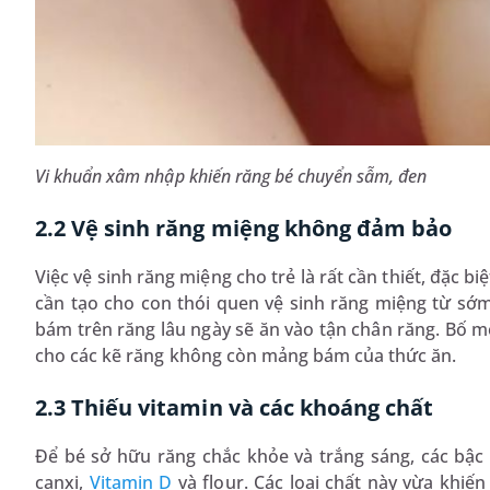
Vi khuẩn xâm nhập khiến răng bé chuyển sẫm, đen
2.2 Vệ sinh răng miệng không đảm bảo
Việc vệ sinh răng miệng cho trẻ là rất cần thiết, đặc b
cần tạo cho con thói quen vệ sinh răng miệng từ sớ
bám trên răng lâu ngày sẽ ăn vào tận chân răng. Bố m
cho các kẽ răng không còn mảng bám của thức ăn.
2.3 Thiếu vitamin và các khoáng chất
Để bé sở hữu răng chắc khỏe và trắng sáng, các bậ
canxi,
Vitamin D
và flour. Các loại chất này vừa khiế