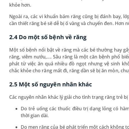
khỏe hơn.
Ngoài ra, các vi khuẩn bám răng cũng bị đánh bay, l
cần thiết răng bé sẽ dễ bị ố vàng và chuyển đen. Hơn n
2.4 Do một số bệnh về răng
Một số bệnh nổi bật về răng mà các bé thường hay gây 
răng, viêm nướu,.... Sâu răng là một căn bệnh phổ bi
phát từ việc ăn quá nhiều đồ ngọt nhưng vệ sinh k
chắc khỏe cho răng mất đi, răng dần sẽ bị ăn mòn, chu
2.5 Một số nguyên nhân khác
Các nguyên nhân khác lý giải cho tình trạng răng trẻ bị
Do trẻ uống các thuốc điều trị dạng lỏng có hàm
thời gian dài.
Do men răng của bé phát triển một cách không to