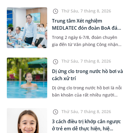
độ tuổi 35 - 50. Khi được chẩn đoán
mắc bệnh, nhiều người thường
Thứ Sáu, 7 tháng 8, 2026
băn khoăn u nang tuyến v...
Trung tâm Xét nghiệm
MEDLATEC đón đoàn BoA đánh
giá giám...
Trong 2 ngày 6-7/8, đoàn chuyên
gia đến từ Văn phòng Công nhận
Chất lượng quốc gia (BoA) đã ghi
nhận và đánh giá cao nỗ lực duy trì
Thứ Sáu, 7 tháng 8, 2026
hệ thống quản lý chất lượ...
Dị ứng clo trong nước hồ bơi và
cách xử trí
Dị ứng clo trong nước hồ bơi là nỗi
băn khoăn của rất nhiều người
thích bơi lội, đặc biệt là những
trường hợp thường xuyên bơi ở
Thứ Sáu, 7 tháng 8, 2026
những hồ bơi nhân tạo. Bài v...
3 cách điều trị khớp cắn ngược
ở trẻ em dễ thực hiện, hiệ...