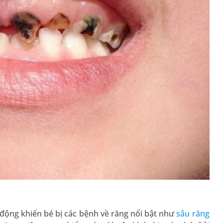
 động khiến bé bị các bệnh về răng nổi bật như
sâu răng