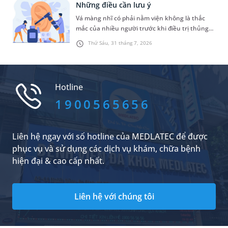
Những điều cần lưu ý
chúng ta cần xử trí như thế nào?
Vá màng nhĩ có phải nằm viện không là thắc
mắc của nhiều người trước khi điều trị thủng
màng nhĩ. Thực tế, thời gian lưu viện sau phẫu
Thứ Sáu, 31 tháng 7, 2026
thuật không giống nhau ở tất cả trường hợp
mà phụ thuộc vào phương pháp phẫu thuật,
tình trạng sức khỏe và tốc độ hồi phục của
từng người bệnh.
Hotline
1900565656
Liên hệ ngay với số hotline của MEDLATEC để được
phục vụ và sử dụng các dịch vụ khám, chữa bệnh
hiện đại & cao cấp nhất.
Liên hệ với chúng tôi