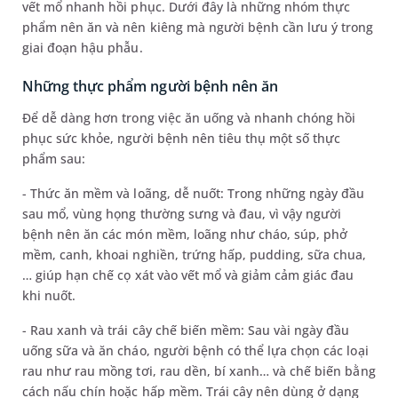
vết mổ nhanh hồi phục. Dưới đây là những nhóm thực
phẩm nên ăn và nên kiêng mà người bệnh cần lưu ý trong
giai đoạn hậu phẫu.
Những thực phẩm người bệnh nên ăn
Để dễ dàng hơn trong việc ăn uống và nhanh chóng hồi
phục sức khỏe, người bệnh nên tiêu thụ một số thực
phẩm sau:
- Thức ăn mềm và loãng, dễ nuốt: Trong những ngày đầu
sau mổ, vùng họng thường sưng và đau, vì vậy người
bệnh nên ăn các món mềm, loãng như cháo, súp, phở
mềm, canh, khoai nghiền, trứng hấp, pudding, sữa chua,
… giúp hạn chế cọ xát vào vết mổ và giảm cảm giác đau
khi nuốt.
- Rau xanh và trái cây chế biến mềm: Sau vài ngày đầu
uống sữa và ăn cháo, người bệnh có thể lựa chọn các loại
rau như rau mồng tơi, rau dền, bí xanh… và chế biến bằng
cách nấu chín hoặc hấp mềm. Trái cây nên dùng ở dạng