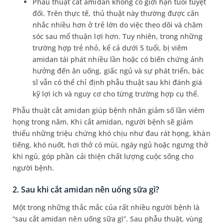
Phẫu thuật cắt amidan không có giới hạn tuổi tuyệt
đối. Trên thực tế, thủ thuật này thường được cân
nhắc nhiều hơn ở trẻ lớn do việc theo dõi và chăm
sóc sau mổ thuận lợi hơn. Tuy nhiên, trong những
trường hợp trẻ nhỏ, kể cả dưới 5 tuổi, bị viêm
amidan tái phát nhiều lần hoặc có biến chứng ảnh
hưởng đến ăn uống, giấc ngủ và sự phát triển, bác
sĩ vẫn có thể chỉ định phẫu thuật sau khi đánh giá
kỹ lợi ích và nguy cơ cho từng trường hợp cụ thể.
Phẫu thuật cắt amidan giúp bệnh nhân giảm số lần viêm
họng trong năm. Khi cắt amidan, người bệnh sẽ giảm
thiểu những triệu chứng khó chịu như đau rát họng, khàn
tiếng, khó nuốt, hơi thở có mùi, ngáy ngủ hoặc ngưng thở
khi ngủ, góp phần cải thiện chất lượng cuộc sống cho
người bệnh.
2. Sau khi cắt amidan nên uống sữa gì?
Một trong những thắc mắc của rất nhiều người bệnh là
“sau cắt amidan nên uống sữa gì”. Sau phẫu thuật, vùng