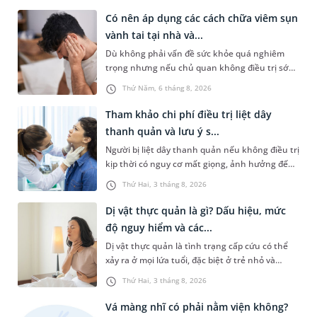
quan trước những triệu chứng này, chấp nhận
Có nên áp dụng các cách chữa viêm sụn
sống chung với chúng. Vậy, viêm mũi vận mạch
vành tai tại nhà và...
để lâu có sao không và việc điều trị có phức tạp
Dù không phải vấn đề sức khỏe quá nghiêm
không?
trọng nhưng nếu chủ quan không điều trị sớm,
người bệnh có thể phải đối mặt với một số biến
Thứ Năm, 6 tháng 8, 2026
chứng. Nếu chưa xuất hiện mủ hoặc tích tụ
dịch, người bệnh thường chỉ cần dùng thuốc.
Tham khảo chi phí điều trị liệt dây
Vậy có nên áp dụng cách chữa viêm sụn vành
thanh quản và lưu ý s...
tai tại nhà không và cần làm gì để phòng ngừa
Người bị liệt dây thanh quản nếu không điều trị
tình trạng này?
kịp thời có nguy cơ mất giọng, ảnh hưởng đến
khả năng giao tiếp, chức năng hô hấp và hoạt
Thứ Hai, 3 tháng 8, 2026
động ăn uống. Tùy mức độ nghiêm trọng, bác sĩ
sẽ cân nhắc chỉ định điều trị nội khoa hoặc
Dị vật thực quản là gì? Dấu hiệu, mức
ngoại khoa. Thực tế, chi phí điều trị liệt dây
độ nguy hiểm và các...
thanh quản thường không quá cao nếu người
Dị vật thực quản là tình trạng cấp cứu có thể
bệnh phát hiện và can thiệp sớm.
xảy ra ở mọi lứa tuổi, đặc biệt ở trẻ nhỏ và
người cao tuổi. Nếu không được phát hiện và
Thứ Hai, 3 tháng 8, 2026
xử trí kịp thời, dị vật có thể gây tổn thương
thực quản, thậm chí dẫn đến nhiều biến chứng
Vá màng nhĩ có phải nằm viện không?
nguy hiểm. Vậy khi bị mắc dị vật ở thực quản,