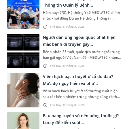
Thông tin Quản lý Bệnh...
Hôm nay (7/8), Hệ thống Y tế MEDLATEC chính
thức khởi động Dự án Hệ thống Thông tin
Quản lý Bệnh viện (HIS - Hospital Information
Thứ Bảy, 8 tháng 8, 2026
System) giai đoạn mới. Dự á...
Người đàn ông ngoại quốc phát hiện
mắc bệnh di truyền gây...
Bệnh nhân 35 tuổi, quốc tịch nước ngoài cùng
bạn gái người Việt Nam đến MEDLATEC khám
sức khỏe tiền hôn nhân. Qua thăm khám và
Thứ Bảy, 8 tháng 8, 2026
làm các xét nghiệm chuyên sâu,...
Viêm hạch bạch huyết ở cổ do đâu?
Mức độ nguy hiểm và phư...
Viêm hạch bạch huyết ở cổ thường xuất hiện
sau các bệnh nhiễm trùng nhưng cũng có thể
liên quan đến lao hạch hoặc ung thư. Để tìm
Thứ Bảy, 8 tháng 8, 2026
hiểu nguyên nhân gây viêm,...
Bị u nang tuyến vú nên uống thuốc gì?
Lưu ý để kiểm soát...