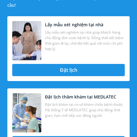
cầu!
Lấy mẫu xét nghiệm tại nhà
Lấy mẫu xét nghiệm tại nhà giúp khách hàng
chủ động tầm soát bệnh lý. Đồng thời tiết kiệm
thời gian đi lại, chờ đợi kết quả với mức chi phí
hợp lý.
Đặt lịch
Đặt lịch thăm khám tại MEDLATEC
Đặt lịch khám tại cơ sở khám chữa bệnh thuộc
Hệ thống Y tế MEDLATEC giúp chủ động thời
gian, hạn chế tiếp xúc đông người.