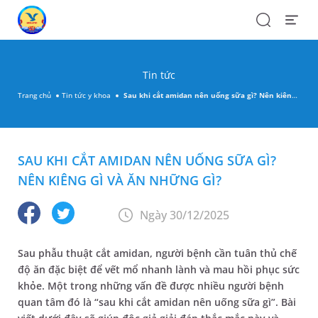
Search
Open
Menu
Tin tức
Trang chủ
Tin tức y khoa
Sau khi cắt amidan nên uống sữa gì? Nên kiêng gì và ăn những gì?
SAU KHI CẮT AMIDAN NÊN UỐNG SỮA GÌ?
NÊN KIÊNG GÌ VÀ ĂN NHỮNG GÌ?
Ngày 30/12/2025
Sau phẫu thuật cắt amidan, người bệnh cần tuân thủ chế
độ ăn đặc biệt để vết mổ nhanh lành và mau hồi phục sức
khỏe. Một trong những vấn đề được nhiều người bệnh
quan tâm đó là “sau khi cắt amidan nên uống sữa gì”. Bài