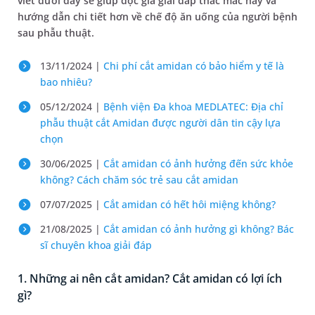
viết dưới đây sẽ giúp độc giả giải đáp thắc mắc này và
hướng dẫn chi tiết hơn về chế độ ăn uống của người bệnh
sau phẫu thuật.
13/11/2024 |
Chi phí cắt amidan có bảo hiểm y tế là
bao nhiêu?
05/12/2024 |
Bệnh viện Đa khoa MEDLATEC: Địa chỉ
phẫu thuật cắt Amidan được người dân tin cậy lựa
chọn
30/06/2025 |
Cắt amidan có ảnh hưởng đến sức khỏe
không? Cách chăm sóc trẻ sau cắt amidan
07/07/2025 |
Cắt amidan có hết hôi miệng không?
21/08/2025 |
Cắt amidan có ảnh hưởng gì không? Bác
sĩ chuyên khoa giải đáp
1. Những ai nên cắt amidan? Cắt amidan có lợi ích
gì?