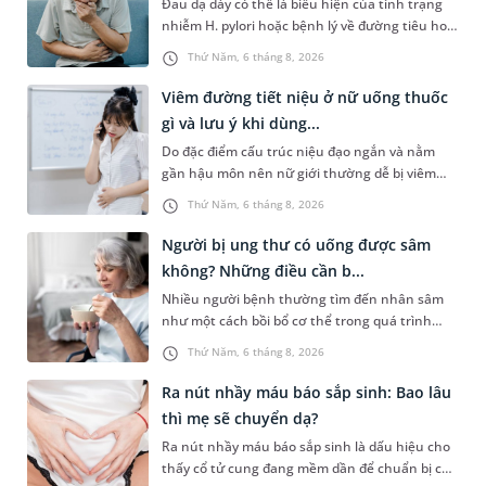
Đau dạ dày có thể là biểu hiện của tình trạng
nhiễm H. pylori hoặc bệnh lý về đường tiêu hoá
khác. Dựa theo nguyên nhân cụ thể, bác sĩ sẽ
Thứ Năm, 6 tháng 8, 2026
cân nhắc chỉ định p...
Viêm đường tiết niệu ở nữ uống thuốc
gì và lưu ý khi dùng...
Do đặc điểm cấu trúc niệu đạo ngắn và nằm
gần hậu môn nên nữ giới thường dễ bị viêm
đường tiết niệu hơn nam giới. Tùy theo nguyên
Thứ Năm, 6 tháng 8, 2026
nhân, mức độ nhiễm trùng và...
Người bị ung thư có uống được sâm
không? Những điều cần b...
Nhiều người bệnh thường tìm đến nhân sâm
như một cách bồi bổ cơ thể trong quá trình
điều trị ung thư. Tuy nhiên, câu hỏi người bị
Thứ Năm, 6 tháng 8, 2026
ung thư có uống được sâm kh...
Ra nút nhầy máu báo sắp sinh: Bao lâu
thì mẹ sẽ chuyển dạ?
Ra nút nhầy máu báo sắp sinh là dấu hiệu cho
thấy cổ tử cung đang mềm dần để chuẩn bị cho