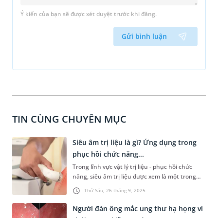
Ý kiến của bạn sẽ được xét duyệt trước khi đăng.
Gửi bình luận
TIN CÙNG CHUYÊN MỤC
Siêu âm trị liệu là gì? Ứng dụng trong
phục hồi chức năng...
Trong lĩnh vực vật lý trị liệu - phục hồi chức
năng, siêu âm trị liệu được xem là một trong
những phương pháp hiện đại, an toàn và mang
Thứ Sáu, 26 tháng 9, 2025
lại hiệu quả cao. Nhờ sử dụng sóng siêu âm tác
động sâu vào mô cơ thể, phương pháp này
Người đàn ông mắc ung thư hạ họng vì
không chỉ giúp giảm đau, chống viêm, mà còn