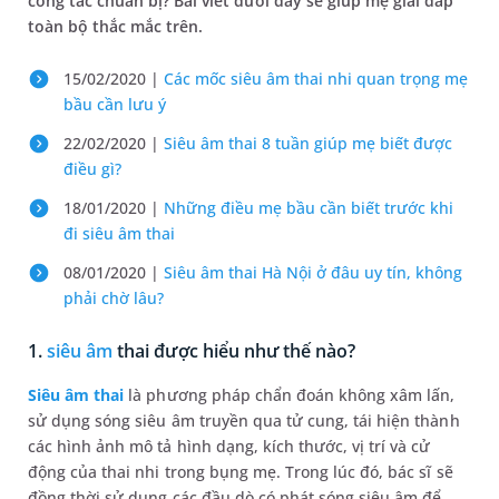
công tác chuẩn bị? Bài viết dưới đây sẽ giúp mẹ giải đáp
toàn bộ thắc mắc trên.
15/02/2020 |
Các mốc siêu âm thai nhi quan trọng mẹ
bầu cần lưu ý
22/02/2020 |
Siêu âm thai 8 tuần giúp mẹ biết được
điều gì?
18/01/2020 |
Những điều mẹ bầu cần biết trước khi
đi siêu âm thai
08/01/2020 |
Siêu âm thai Hà Nội ở đâu uy tín, không
phải chờ lâu?
1.
siêu âm
thai được hiểu như thế nào?
Siêu âm thai
là phương pháp chẩn đoán không xâm lấn,
sử dụng sóng siêu âm truyền qua tử cung, tái hiện thành
các hình ảnh mô tả hình dạng, kích thước, vị trí và cử
động của thai nhi trong bụng mẹ. Trong lúc đó, bác sĩ sẽ
đồng thời sử dụng các đầu dò có phát sóng siêu âm để