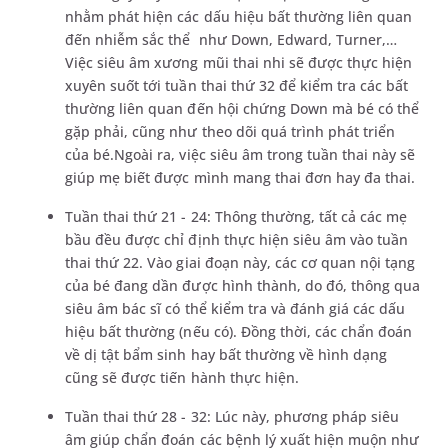
nhằm phát hiện các dấu hiệu bất thường liên quan
đến nhiễm sắc thể như Down, Edward, Turner,…
Việc siêu âm xương mũi thai nhi sẽ được thực hiện
xuyên suốt tới tuần thai thứ 32 để kiểm tra các bất
thường liên quan đến hội chứng Down mà bé có thể
gặp phải, cũng như theo dõi quá trình phát triển
của bé.Ngoài ra, việc siêu âm trong tuần thai này sẽ
giúp mẹ biết được mình mang thai đơn hay đa thai.
Tuần thai thứ 21 - 24: Thông thường, tất cả các mẹ
bầu đều được chỉ định thực hiện siêu âm vào tuần
thai thứ 22. Vào giai đoạn này, các cơ quan nội tạng
của bé đang dần được hình thành, do đó, thông qua
siêu âm bác sĩ có thể kiểm tra và đánh giá các dấu
hiệu bất thường (nếu có). Đồng thời, các chẩn đoán
về dị tật bẩm sinh hay bất thường về hình dạng
cũng sẽ được tiến hành thực hiện.
Tuần thai thứ 28 - 32: Lúc này, phương pháp siêu
âm giúp chẩn đoán các bệnh lý xuất hiện muộn như