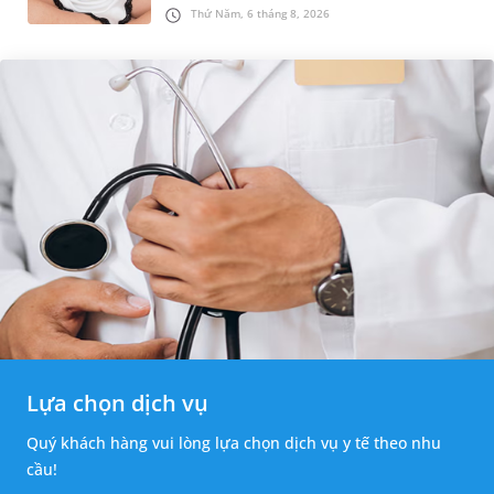
quá trình sinh nở. Thế nhưng, khoảng thời
Thứ Năm, 6 tháng 8, 2026
gian từ lúc xuất hiện nút...
Lựa chọn dịch vụ
Quý khách hàng vui lòng lựa chọn dịch vụ y tế theo nhu
cầu!