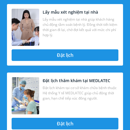
Lấy mẫu xét nghiệm tại nhà
Lấy mẫu xét nghiệm tại nhà giúp khách hàng
chủ động tầm soát bệnh lý. Đồng thời tiết kiệm
thời gian đi lại, chờ đợi kết quả với mức chi phí
hợp lý.
Đặt lịch
Đặt lịch thăm khám tại MEDLATEC
Đặt lịch khám tại cơ sở khám chữa bệnh thuộc
Hệ thống Y tế MEDLATEC giúp chủ động thời
gian, hạn chế tiếp xúc đông người.
Đặt lịch