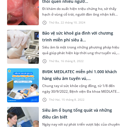
thói quen nhiều ngườ...
hỗ trợ quá trình hồi phục sau chấn thương, tai
Đi khám do xuất hiện triệu chứng ho, sờ thấy
nạn hoặc phẫu thuật.
hạch ở vùng cổ trái, người đàn ông nhận kết
quả ung thư hạ họng giai đoạn muộn.
Thứ Ba, 22 tháng 10, 2024
Bảo vệ sức khoẻ gia đình với chương
trình miễn phí siêu â...
Siêu âm là một trong những phương pháp hiệu
quả giúp phát hiện kịp thời ung thư tuyến vú,
tuyến giáp. Với ý nghĩa đó, từ nay đến hết
Thứ Ba, 16 tháng 8, 2022
30/9/2022, khách hàng khi đến thăm khám
trực tiếp tại Bệnh viện Đa khoa MEDLATEC vào
BVĐK MEDLATEC miễn phí 1.000 khách
buổi chiều sẽ nhận được ưu đãi siêu âm tuyến
hàng siêu âm tuyến vú,...
vú hoặc tuyến giáp trị giá 0 đồng, áp dụng vào
Chung tay vì sức khỏe cộng đồng, từ 1/8 đến
tất cả các ngày trong tuần.
ngày 30/9/2022, Bệnh viện Đa khoa MEDLATEC
miễn phí siêu âm tuyến vú hoặc tuyến giáp tại
Thứ Hai, 15 tháng 8, 2022
viện vào buổi chiều, đồng thời giảm 10% phí các
dịch vụ làm thêm khác.
Siêu âm ổ bụng tổng quát và những
điều cần biết
Ngày nay với sự phát triển vượt bậc của chuyên