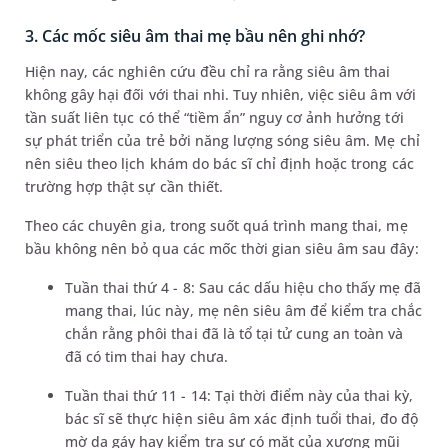
3. Các mốc siêu âm thai mẹ bầu nên ghi nhớ?
Hiện nay, các nghiên cứu đều chỉ ra rằng siêu âm thai
không gây hại đối với thai nhi. Tuy nhiên, việc siêu âm với
tần suất liên tục có thể “tiềm ẩn” nguy cơ ảnh hưởng tới
sự phát triển của trẻ bởi năng lượng sóng siêu âm. Mẹ chỉ
nên siêu theo lịch khám do bác sĩ chỉ định hoặc trong các
trường hợp thật sự cần thiết.
Theo các chuyên gia, trong suốt quá trình mang thai, mẹ
bầu không nên bỏ qua các mốc thời gian siêu âm sau đây:
Tuần thai thứ 4 - 8: Sau các dấu hiệu cho thấy mẹ đã
mang thai, lúc này, mẹ nên siêu âm để kiểm tra chắc
chắn rằng phôi thai đã là tổ tại tử cung an toàn và
đã có tim thai hay chưa.
Tuần thai thứ 11 - 14: Tại thời điểm này của thai kỳ,
bác sĩ sẽ thực hiện siêu âm xác định tuổi thai, đo độ
mờ da gáy hay kiểm tra sự có mặt của xương mũi