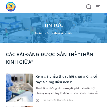
Search
Open
Menu
TIN TỨC
Tin tức
Tag
thần kinh giữa
CÁC BÀI ĐĂNG ĐƯỢC GẮN THẺ "THẦN
KINH GIỮA"
Xem giá phẫu thuật hội chứng ống cổ
tay: Những điều nên b...
Tìm kiếm thông tin, xem giá phẫu thuật hội
chứng ống cổ tay là điều nhiều bệnh nhân vẫn
làm trước khi điều trị. Bài viết sau sẽ giúp bạn
Thứ Năm, 28 tháng 5, 2026
hiểu rõ các vấn đề liên quan đến chi phí phẫu