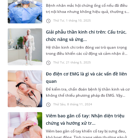
chứng điển hình sẽ gi...
Bệnh nhân mắc hội chứng ống cổ nếu đã điều
trị nội khoa nhưng không hiệu quả, thường sẽ
được bác sĩ đề nghị phẫu thuật giải phóng áp
Thứ Tư, 1 tháng 10, 2025
lực lên dây thần kinh giữa. Vậy sau mổ hội
chứng ống cổ tay bao lâu lành và cần làm gì để
Giải phẫu thần kinh chi trên: Cấu trúc,
sớm hồi phục? Bài viết sau sẽ giúp bạn trả lời
chức năng và ứng...
được băn khoăn này.
Hệ thần kinh chi trên đóng vai trò quan trọng
trong điều khiển các cử động và cảm nhận ở
chi trên bao gồm: vai gáy, cánh tay, cẳng tay,
Thứ Tư, 21 tháng 5, 2025
bàn ngón tay. Việc nắm rõ giải phẫu thần kinh
chi trên có ý nghĩa quan trọng trong phẫu
Đo điện cơ EMG là gì và các vấn đề liên
thuật, phục hồi chức năng và chẩn đoán lâm
quan
sàng. Bài viết dưới đây sẽ cun...
Để kiểm tra, chẩn đoán bệnh lý thần kinh và cơ
không thể thiếu phương pháp đo EMG. Vậy
phương pháp đo điện cơ EMG là gì, có ý nghĩa
Thứ Sáu, 8 tháng 11, 2024
như thế nào trong chăm sóc sức khỏe? Bài viết
dưới đây sẽ giúp bạn hiểu rõ hơn về ý nghĩa của
Viêm bao gân cổ tay: Nhận diện triệu
kỹ thuật này và quy trình thực hiện chi tiết.
chứng và hướng xử tr...
Viêm bao gân cổ tay khiến cổ tay bị sưng đau,
khó hoạt động. Tình trạng viêm thường gặp ở