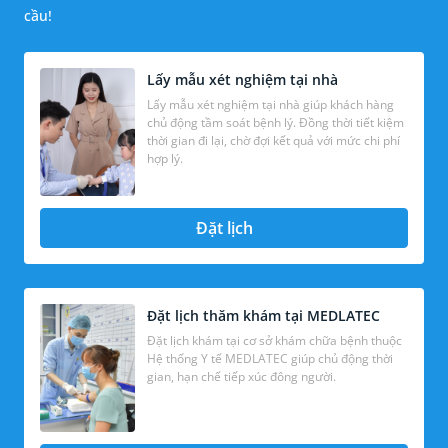
cầu!
Lấy mẫu xét nghiệm tại nhà
Lấy mẫu xét nghiệm tại nhà giúp khách hàng
chủ động tầm soát bệnh lý. Đồng thời tiết kiệm
thời gian đi lại, chờ đợi kết quả với mức chi phí
hợp lý.
Đặt lịch
Đặt lịch thăm khám tại MEDLATEC
Đặt lịch khám tại cơ sở khám chữa bệnh thuộc
Hệ thống Y tế MEDLATEC giúp chủ động thời
gian, hạn chế tiếp xúc đông người.