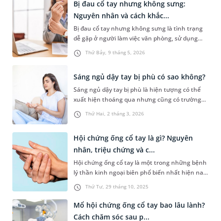
thuật để có được tâm thế chuẩn bị tài chính
Bị đau cổ tay nhưng không sưng:
chủ động nhất.
Nguyên nhân và cách khắc...
Bị đau cổ tay nhưng không sưng là tình trạng
dễ gặp ở người làm việc văn phòng, sử dụng
máy tính nhiều, lao động tay chân hoặc chơi
Thứ Bảy, 9 tháng 5, 2026
thể thao. Vậy tình trạng này có liên quan đến
bệnh lý nào không, phương pháp khắc phục là
Sáng ngủ dậy tay bị phù có sao không?
gì, bạn có thể trả lời thắc mắc đó qua bài viết
sau.
Sáng ngủ dậy tay bị phù là hiện tượng có thể
xuất hiện thoáng qua nhưng cũng có trường
hợp thường xuyên tái diễn kèm cứng khớp
Thứ Hai, 2 tháng 3, 2026
nhẹ, khó cử động, tê bì, đau nhức,... Liệu đây có
phải là triệu chứng bệnh lý nào không và khắc
Hội chứng ống cổ tay là gì? Nguyên
phục như thế nào mới mang lại hiệu quả?
Những chia sẻ dưới đây sẽ cùng bạn...
nhân, triệu chứng và c...
Hội chứng ống cổ tay là một trong những bệnh
lý thần kinh ngoại biên phổ biến nhất hiện nay,
thường gặp ở những người phải làm việc nhiều
Thứ Tư, 29 tháng 10, 2025
với tay và cổ tay như nhân viên văn phòng, thợ
may hay tài xế. Việc hiểu rõ hội chứng ống cổ
Mổ hội chứng ống cổ tay bao lâu lành?
tay là gì, nguyên nhân gây ra và những triệu
Cách chăm sóc sau p...