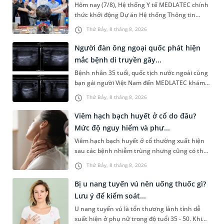
Hôm nay (7/8), Hệ thống Y tế MEDLATEC chính
thức khởi động Dự án Hệ thống Thông tin
Quản lý Bệnh viện (HIS - Hospital Information
Thứ Bảy, 8 tháng 8, 2026
System) giai đoạn mới. Dự á...
Người đàn ông ngoại quốc phát hiện
mắc bệnh di truyền gây...
Bệnh nhân 35 tuổi, quốc tịch nước ngoài cùng
bạn gái người Việt Nam đến MEDLATEC khám
sức khỏe tiền hôn nhân. Qua thăm khám và
Thứ Bảy, 8 tháng 8, 2026
làm các xét nghiệm chuyên sâu,...
Viêm hạch bạch huyết ở cổ do đâu?
Mức độ nguy hiểm và phư...
Viêm hạch bạch huyết ở cổ thường xuất hiện
sau các bệnh nhiễm trùng nhưng cũng có thể
liên quan đến lao hạch hoặc ung thư. Để tìm
Thứ Bảy, 8 tháng 8, 2026
hiểu nguyên nhân gây viêm,...
Bị u nang tuyến vú nên uống thuốc gì?
Lưu ý để kiểm soát...
U nang tuyến vú là tổn thương lành tính dễ
xuất hiện ở phụ nữ trong độ tuổi 35 - 50. Khi