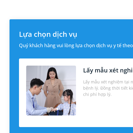
Lựa chọn dịch vụ
Quý khách hàng vui lòng lựa chọn dịch vụ y tế theo
Lấy mẫu xét nghi
Lấy mẫu xét nghiệm tại 
bệnh lý. Đồng thời tiết k
chi phí hợp lý.