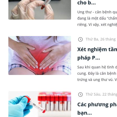
cho b...
Ung thư - căn bệnh qu
đang là một dấu “chấm 
riêng. Vì vậy, xét ng
bệnh có thể sớm phát h
Thứ Ba, 26 tháng 
Xét nghiệm tầm
pháp P...
Sau khi quan hệ tình 
cung. Đây là căn bệnh 
trứng và ung thư vú. 
cung?
Thứ Sáu, 22 tháng
Các phương phá
bạn...