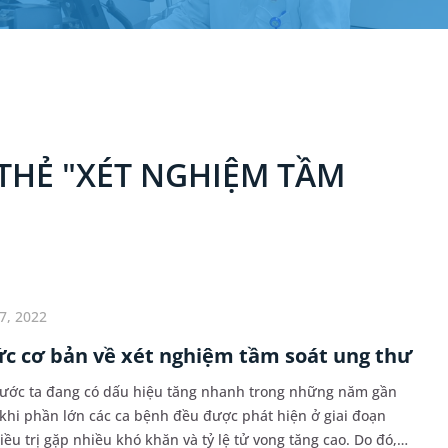
THẺ "XÉT NGHIỆM TẦM
7, 2022
c cơ bản về xét nghiệm tầm soát ung thư
nước ta đang có dấu hiệu tăng nhanh trong những năm gần
 khi phần lớn các ca bệnh đều được phát hiện ở giai đoạn
ều trị gặp nhiều khó khăn và tỷ lệ tử vong tăng cao. Do đó,