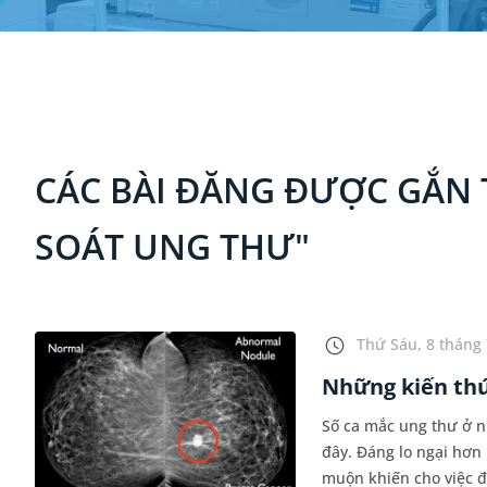
CÁC BÀI ĐĂNG ĐƯỢC GẮN 
SOÁT UNG THƯ"
Thứ Sáu, 8 tháng 
Những kiến thứ
Số ca mắc ung thư ở 
đây. Đáng lo ngại hơn
muộn khiến cho việc đi