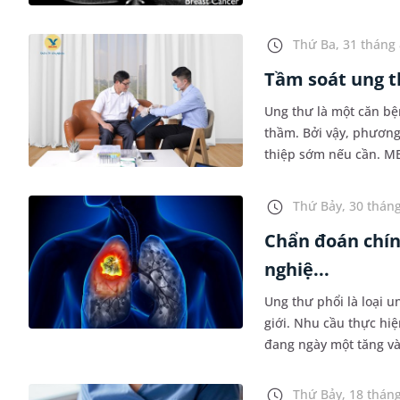
xét nghiệm tầm soát u
Thứ Ba, 31 tháng 
Tầm soát ung t
Ung thư là một căn bệ
thầm. Bởi vậy, phương
thiệp sớm nếu cần. M
nhu cầu xét nghiệm tạ
Thứ Bảy, 30 tháng
Chẩn đoán chín
nghiệ...
Ung thư phổi là loại u
giới. Nhu cầu thực hi
đang ngày một tăng và
nhỏ quan trọng, đặc hi
Thứ Bảy, 18 tháng