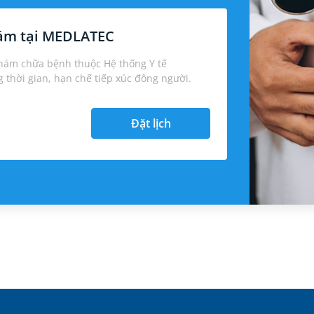
hám tại MEDLATEC
khám chữa bệnh thuộc Hệ thống Y tế
thời gian, hạn chế tiếp xúc đông người.
Đặt lịch