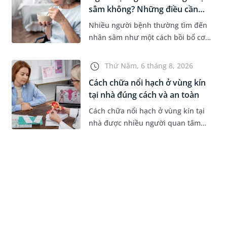
sâm không? Những điều cần
b...
Nhiều người bệnh thường tìm đến
nhân sâm như một cách bồi bổ cơ
thể trong quá trình điều trị ung
thư. Tuy nhiên, câu hỏi người bị
Thứ Năm, 6 tháng 8, 2026
ung thư có uống được sâm kh...
Cách chữa nổi hạch ở vùng kín
tại nhà đúng cách và an toàn
Cách chữa nổi hạch ở vùng kín tại
nhà được nhiều người quan tâm
khi xuất hiện khối hạch nhỏ ở vùng
bẹn hoặc cơ quan sinh dục. Nếu
hạch mới xuất hiện, kích th...