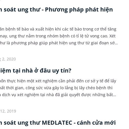
 soát ung thư - Phương pháp phát hiện
n bệnh tế bào và xuất hiện khi các tế bào trong cơ thể tăng
 nay, ung thư nằm trong nhóm bệnh có tỉ lệ tử vong cao. Xét
hư là phương pháp giúp phát hiện ung thư từ giai đoạn sớm
éo dài thời gian sống cho người...
 2, 2020
iệm tại nhà ở đâu uy tín?
n thực hiện một xét nghiệm cần phải đến cơ sở y tế để lấy
 thời gian, công sức vừa gây lo lắng bị lây chéo bệnh thì
a dịch vụ xét nghiệm tại nhà đã giải quyết được những bất
hấy hiện nay có rất nhiều địa chỉ c...
12, 2019
m soát ung thư MEDLATEC - cánh cửa mới