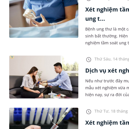
Xét nghiệm tầm
ung t...
Bệnh ung thư là một că
sinh bất thường. Hiện
nghiệm tầm soát ung t
để kịp thời điều trị, k
Thứ Sáu, 14 tháng
Dịch vụ xét ngh
Nếu như trước đây muố
mẫu xét nghiệm vừa mất
hiện nay, sự ra đời củ
tiện này. Thực tế cho t
Thứ Tư, 18 tháng 
Xét nghiệm tầ