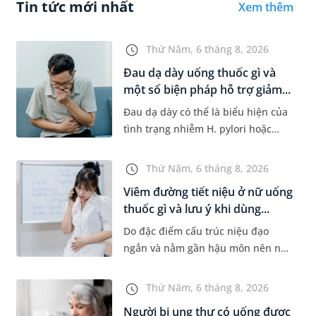
Tin tức mới nhất
Xem thêm
Thứ Năm, 6 tháng 8, 2026
Đau dạ dày uống thuốc gì và
một số biện pháp hỗ trợ giảm...
Đau dạ dày có thể là biểu hiện của
tình trạng nhiễm H. pylori hoặc
bệnh lý về đường tiêu hoá khác.
Dựa theo nguyên nhân cụ thể, bác
Thứ Năm, 6 tháng 8, 2026
sĩ sẽ cân nhắc chỉ định p...
Viêm đường tiết niệu ở nữ uống
thuốc gì và lưu ý khi dùng...
Do đặc điểm cấu trúc niệu đạo
ngắn và nằm gần hậu môn nên nữ
giới thường dễ bị viêm đường tiết
niệu hơn nam giới. Tùy theo
Thứ Năm, 6 tháng 8, 2026
nguyên nhân, mức độ nhiễm trùng
Người bị ung thư có uống được
và...