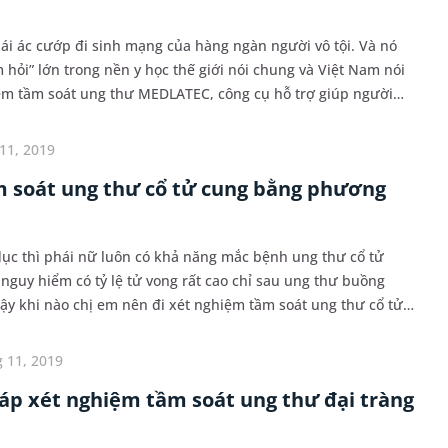
ái ác cướp đi sinh mạng của hàng ngàn người vô tội. Và nó
hỏi” lớn trong nền y học thế giới nói chung và Việt Nam nói
hiệm tầm soát ung thư MEDLATEC, công cụ hỗ trợ giúp người
iện và kịp thời chữa trị căn bệnh q...
11, 2019
 soát ung thư cổ tử cung bằng phương
dục thì phái nữ luôn có khả năng mắc bệnh ung thư cổ tử
nguy hiểm có tỷ lệ tử vong rất cao chỉ sau ung thư buồng
Vậy khi nào chị em nên đi xét nghiệm tầm soát ung thư cổ tử
 11, 2019
p xét nghiệm tầm soát ung thư đại tràng