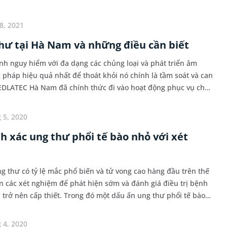
ng thư để nhận biết bệnh ở giai đoạn sớm...
8, 2021
hư tại Hà Nam và những điều cần biết
nh nguy hiểm với đa dạng các chủng loại và phát triển âm
 pháp hiệu quả nhất để thoát khỏi nó chính là tầm soát và can
EDLATEC Hà Nam đã chính thức đi vào hoạt động phục vụ cho
i đây. Hãy cùng MEDLATEC tìm hiểu về...
 5, 2020
h xác ung thư phổi tế bào nhỏ với xét
ng thư có tỷ lệ mắc phổ biến và tử vong cao hàng đầu trên thế
ện các xét nghiệm để phát hiện sớm và đánh giá điều trị bệnh
 trở nên cấp thiết. Trong đó một dấu ấn ung thư phổi tế bào
ệu nhất đó chính là xét nghi...
 4, 2020