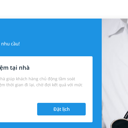
 nhu cầu!
ệm tại nhà
nhà giúp khách hàng chủ động tầm soát
iệm thời gian đi lại, chờ đợi kết quả với mức
Đặt lịch