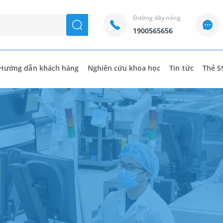
Đường dây nóng
seach
1900565656
Hướng dẫn khách hàng
Nghiên cứu khoa học
Tin tức
Thẻ 5