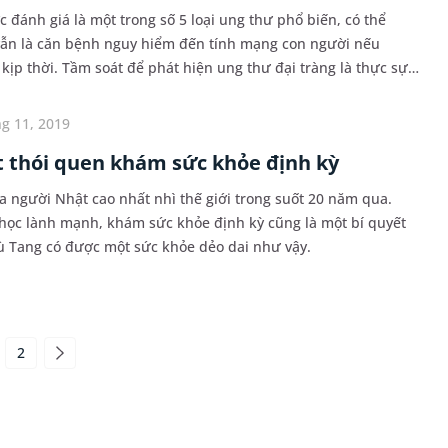
 đánh giá là một trong số 5 loại ung thư phổ biến, có thể
vẫn là căn bệnh nguy hiểm đến tính mạng con người nếu
kịp thời. Tầm soát để phát hiện ung thư đại tràng là thực sự
ay có những phương pháp xét nghiệm tầm s...
g 11, 2019
 thói quen khám sức khỏe định kỳ
a người Nhật cao nhất nhì thế giới trong suốt 20 năm qua.
học lành mạnh, khám sức khỏe định kỳ cũng là một bí quyết
ù Tang có được một sức khỏe dẻo dai như vậy.
2