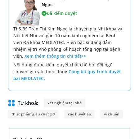
Ngọc
Đã kiểm duyệt
ThS.BS Trần Thị Kim Ngọc là chuyên gia Nhi khoa và
Nội tiết Nhi với gần 10 năm kinh nghiệm tại Bệnh
viện Đa khoa MEDLATEC. Hiện bác sĩ đang đảm
nhiệm vị trí Phó phòng Kế hoạch tổng hợp tại bệnh
viện.
Xem thêm thông tin chi tiết>>
Nội dung được kiểm duyệt chặt chẽ bởi đội ngũ
chuyên gia y tế theo đúng
Công bố quy trình duyệt
bài MEDLATEC.
Từ khoá:
xét nghiệm tại nhà
thực phẩm giàu chất xơ
cao huyết áp
vi khuẩn