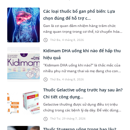
Các loại thuốc bổ gan phổ biến: Lựa
chọn đúng để hỗ trợ c...
Gan là cơ quan đảm nhiệm hàng trăm chức
năng quan trọng trong cơ thể, từ chuyển hóa
dinh dưỡng, thải độc đến tổng hợp các chất
Thứ Ba, 4 tháng 8, 2026
cần thiết cho sự sống. Với mong muốn duy trì
sức khỏe, nhiều người tìm kiếm các loại thuốc
Kidimam DHA uống khi nào để hấp thu
bổ gan phổ biến để hỗ trợ hoạt động của gan.
hiệu quả
Tuy nhiên, lựa chọn sản phẩm phù hợp cần
"Kidimam DHA uống khi nào?" là thắc mắc của
dựa trên tình trạng sức khỏe, thành phần và
nhiều phụ nữ mang thai và mẹ đang cho con
bằng chứng khoa học thay vì chỉ dựa vào quảng
bú khi lựa chọn sản phẩm bổ sung DHA. Bên
cáo.
Thứ Ba, 4 tháng 8, 2026
cạnh việc chọn đúng sản phẩm, sử dụng đúng
thời điểm và đúng cách cũng góp phần giúp cơ
Thuốc Gelactive uống trước hay sau ăn?
thể hấp thu các dưỡng chất hiệu quả hơn. Bài
Chi tiết công dụng...
viết dưới đây sẽ giúp bạn hiểu rõ thời điểm nên
Gelactive thường được sử dụng điều trị triệu
uống Kidimam DHA, cách sử dụng và những
chứng trong các bệnh lý dạ dày. Để việc dùng
lưu ý quan trọng trong quá trình bổ sung.
thuốc đạt hiệu quả hấp thu tốt nhất, người
Thứ Tư, 29 tháng 7, 2026
bệnh thường muốn biết thuốc Gelactive uống
trước hay sau ăn. Chia sẻ dưới đây sẽ cùng bạn
Thuốc Stugeron uống trong bao lâu?