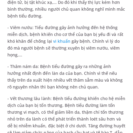
điện tử, bị tật khúc xạ,... Do đó khi thấy thị lực kém hơn
bình thường, nhiều người chủ quan không nghĩ mình mắc
bệnh tiểu đường.
- Viêm nướu: Tiểu đường gây ảnh hưởng đến hệ thống
miễn dịch, bệnh khiến cho cơ thể của bạn bị yếu đi và rất
khó khăn để chống lại
vi khuẩn
gây bệnh. Chính vì lý do
đó mà người bệnh sẽ thường xuyên bị viêm nướu, viêm
họng,...
- Thâm nám da: Bệnh tiểu đường gây ra những ảnh
hưởng nhất định đến làn da của bạn. Chính vì thế nếu
thấy trên da xuất hiện nhiều vết thâm sẫm màu và không
rõ nguyên nhân thì bạn không nên chủ quan.
- Vết thương lâu lành: Bệnh tiểu đường khiến cho hệ miễn
dịch của bạn bị tổn thương. Bệnh tiểu đường làm tổn
thương vi mạch, có thể giảm liền da, thậm chí tổn thương
nhỏ trên da lành có thể phát triển thành loét sâu hơn và
dễ bị nhiễm khuẩn, đặc biệt ở chi dưới. Tăng đường huyết
sẽ làm giảm chức năng của bạch cầu hạt và tế bào T, dẫn