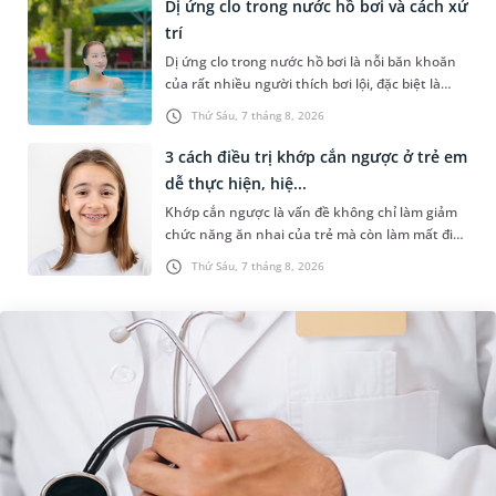
Dị ứng clo trong nước hồ bơi và cách xử
trí
Dị ứng clo trong nước hồ bơi là nỗi băn khoăn
của rất nhiều người thích bơi lội, đặc biệt là
những trường hợp thường xuyên bơi ở những
Thứ Sáu, 7 tháng 8, 2026
hồ bơi nhân tạo. Bài v...
3 cách điều trị khớp cắn ngược ở trẻ em
dễ thực hiện, hiệ...
Khớp cắn ngược là vấn đề không chỉ làm giảm
chức năng ăn nhai của trẻ mà còn làm mất đi
sự cân đối của khuôn mặt. Do đó, cần khắc
Thứ Sáu, 7 tháng 8, 2026
phục sớm tình trạng này để...