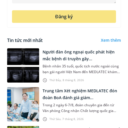
Đăng ký
Tin tức mới nhất
Xem thêm
Người đàn ông ngoại quốc phát hiện
mắc bệnh di truyền gây...
Bệnh nhân 35 tuổi, quốc tịch nước ngoài cùng
bạn gái người Việt Nam đến MEDLATEC khám
sức khỏe tiền hôn nhân. Qua thăm khám và
Thứ Bảy, 8 tháng 8, 2026
làm các xét nghiệm chuyên sâu,...
Trung tâm Xét nghiệm MEDLATEC đón
đoàn BoA đánh giá giám...
Trong 2 ngày 6-7/8, đoàn chuyên gia đến từ
Văn phòng Công nhận Chất lượng quốc gia
(BoA) đã ghi nhận và đánh giá cao nỗ lực duy trì
Thứ Sáu, 7 tháng 8, 2026
hệ thống quản lý chất lượ...