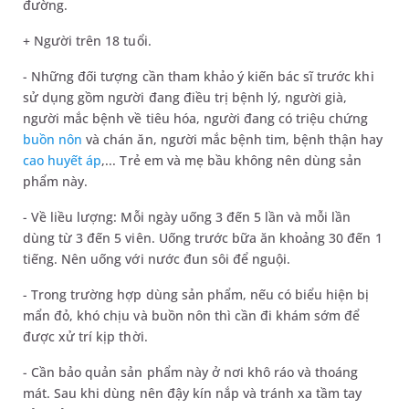
đường.
+ Người trên 18 tuổi.
- Những đối tượng cần tham khảo ý kiến bác sĩ trước khi
sử dụng gồm người đang điều trị bệnh lý, người già,
người mắc bệnh về tiêu hóa, người đang có triệu chứng
buồn nôn
và chán ăn, người mắc bệnh tim, bệnh thận hay
cao huyết áp
,... Trẻ em và mẹ bầu không nên dùng sản
phẩm này.
- Về liều lượng: Mỗi ngày uống 3 đến 5 lần và mỗi lần
dùng từ 3 đến 5 viên. Uống trước bữa ăn khoảng 30 đến 1
tiếng. Nên uống với nước đun sôi để nguội.
- Trong trường hợp dùng sản phẩm, nếu có biểu hiện bị
mẩn đỏ, khó chịu và buồn nôn thì cần đi khám sớm để
được xử trí kịp thời.
- Cần bảo quản sản phẩm này ở nơi khô ráo và thoáng
mát. Sau khi dùng nên đậy kín nắp và tránh xa tầm tay