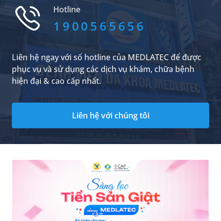
khác, làm tăng nguy cơ mắc bệnh gout và
Hotline
nhiều biến chứng liên quan. Vậy chỉ số axit uric
bao nhiêu thì phải uống thuốc? Có thể hạ chỉ
1900565656
số này bằng cách nào? Bạn có thể tìm hiểu
thông tin liên quan qua nội dung được đề cập ở
bài viết sau đây.
Liên hệ ngay với số hotline của MEDLATEC để được
phục vụ và sử dụng các dịch vụ khám, chữa bệnh
hiện đại & cao cấp nhất.
Liên hệ với chúng tôi