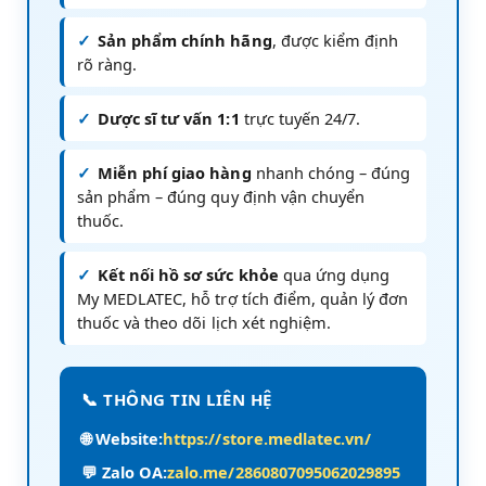
✓
Sản phẩm chính hãng
, được kiểm định
rõ ràng.
✓
Dược sĩ tư vấn 1:1
trực tuyến 24/7.
✓
Miễn phí giao hàng
nhanh chóng – đúng
sản phẩm – đúng quy định vận chuyển
thuốc.
✓
Kết nối hồ sơ sức khỏe
qua ứng dụng
My MEDLATEC, hỗ trợ tích điểm, quản lý đơn
thuốc và theo dõi lịch xét nghiệm.
📞 THÔNG TIN LIÊN HỆ
🌐 Website:
https://store.medlatec.vn/
💬 Zalo OA:
zalo.me/2860807095062029895