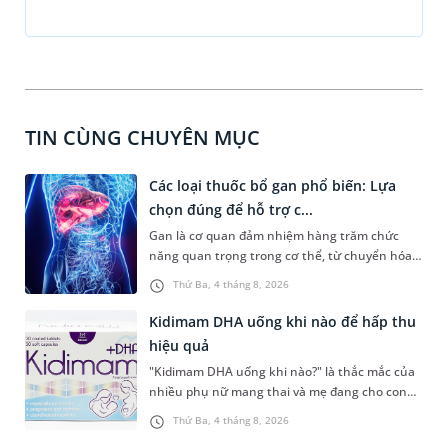
TIN CÙNG CHUYÊN MỤC
Các loại thuốc bổ gan phổ biến: Lựa
chọn đúng để hỗ trợ c...
Gan là cơ quan đảm nhiệm hàng trăm chức
năng quan trọng trong cơ thể, từ chuyển hóa
dinh dưỡng, thải độc đến tổng hợp các chất
Thứ Ba, 4 tháng 8, 2026
cần thiết cho sự sống. Với mong muốn duy trì
sức khỏe, nhiều người tìm kiếm các loại thuốc
Kidimam DHA uống khi nào để hấp thu
bổ gan phổ biến để hỗ trợ hoạt động của gan.
hiệu quả
Tuy nhiên, lựa chọn sản phẩm phù hợp cần
"Kidimam DHA uống khi nào?" là thắc mắc của
dựa trên tình trạng sức khỏe, thành phần và
nhiều phụ nữ mang thai và mẹ đang cho con
bằng chứng khoa học thay vì chỉ dựa vào quảng
bú khi lựa chọn sản phẩm bổ sung DHA. Bên
cáo.
Thứ Ba, 4 tháng 8, 2026
cạnh việc chọn đúng sản phẩm, sử dụng đúng