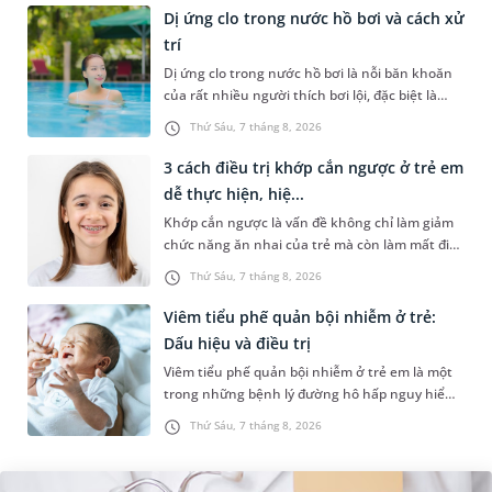
Dị ứng clo trong nước hồ bơi và cách xử
trí
Dị ứng clo trong nước hồ bơi là nỗi băn khoăn
của rất nhiều người thích bơi lội, đặc biệt là
những trường hợp thường xuyên bơi ở những
Thứ Sáu, 7 tháng 8, 2026
hồ bơi nhân tạo. Bài v...
3 cách điều trị khớp cắn ngược ở trẻ em
dễ thực hiện, hiệ...
Khớp cắn ngược là vấn đề không chỉ làm giảm
chức năng ăn nhai của trẻ mà còn làm mất đi
sự cân đối của khuôn mặt. Do đó, cần khắc
Thứ Sáu, 7 tháng 8, 2026
phục sớm tình trạng này để...
Viêm tiểu phế quản bội nhiễm ở trẻ:
Dấu hiệu và điều trị
Viêm tiểu phế quản bội nhiễm ở trẻ em là một
trong những bệnh lý đường hô hấp nguy hiểm,
thường bùng phát vào thời điểm giao mùa. Khi
Thứ Sáu, 7 tháng 8, 2026
những tổn thương ban đầ...