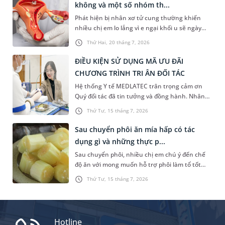
không và một số nhóm th...
được kiểm soát bằng một số loại thuốc. Vậy,
Phát hiện bị nhân xơ tử cung thường khiến
uống thuốc gì để hết huyết trắng và có phải cứ
nhiều chị em lo lắng vì e ngại khối u sẽ ngày
ra huyết trắng thì sẽ uống thuốc hay không?
càng phát triển hoặc phải can thiệp phẫu
Thứ Hai, 20 tháng 7, 2026
thuật. Tuy nhiên, không phải trường hợp nào
cũng cần phẫu thuật ngay. Vậy nhân xơ tử
ĐIỀU KIỆN SỬ DỤNG MÃ ƯU ĐÃI
cung uống thuốc có hết không? Thuốc có thể
CHƯƠNG TRÌNH TRI ÂN ĐỐI TÁC
làm khối u biến mất hay chỉ giúp kiểm soát
Hệ thống Y tế MEDLATEC trân trọng cảm ơn
triệu chứng? Bài viết dưới đây sẽ giúp bạn hiểu
Quý đối tác đã tin tưởng và đồng hành. Nhân
rõ vai trò của điều trị nội khoa, những trường
dịp Tri ân khách hàng, MEDLATEC kính tặng
hợp có thể dùng thuốc và khi nào cần cân nhắc
Thứ Tư, 15 tháng 7, 2026
Quý đối tác 3 gói xét nghiệm sinh hoá tổng trị
các phương pháp điều trị khác.
giá 414.000 VNĐ.
Sau chuyển phôi ăn mía hấp có tác
dụng gì và những thực p...
Sau chuyển phôi, nhiều chị em chú ý đến chế
độ ăn với mong muốn hỗ trợ phôi làm tổ tốt
hơn. Trong đó, “mía hấp” được truyền tai nhau
Thứ Tư, 15 tháng 7, 2026
như một món giúp tăng tỷ lệ đậu thai. Vậy sau
chuyển phôi ăn mía hấp có tác dụng gì? Câu trả
lời cụ thể sẽ có trong bài viết sau.
Hotline