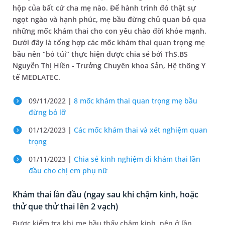
hộp của bất cứ cha mẹ nào. Để hành trình đó thật sự
ngọt ngào và hạnh phúc, mẹ bầu đừng chủ quan bỏ qua
những mốc khám thai cho con yêu chào đời khỏe mạnh.
Dưới đây là tổng hợp các mốc khám thai quan trọng mẹ
bầu nên “bỏ túi” thực hiện được chia sẻ bởi ThS.BS
Nguyễn Thị Hiền - Trưởng Chuyên khoa Sản, Hệ thống Y
tế MEDLATEC.
09/11/2022 |
8 mốc khám thai quan trọng mẹ bầu
đừng bỏ lỡ
01/12/2023 |
Các mốc khám thai và xét nghiệm quan
trọng
01/11/2023 |
Chia sẻ kinh nghiệm đi khám thai lần
đầu cho chị em phụ nữ
Khám thai lần đầu (ngay sau khi chậm kinh, hoặc
thử que thử thai lên 2 vạch)
Được kiểm tra khi mẹ bầu thấy chậm kinh, nên ở lần