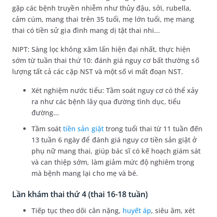
gặp các bệnh truyền nhiễm như thủy đậu, sởi, rubella,
cảm cúm, mang thai trên 35 tuổi, mẹ lớn tuổi, mẹ mang
thai có tiền sử gia đình mang dị tật thai nhi...
NIPT: Sàng lọc không xâm lấn hiện đại nhất, thực hiện
sớm từ tuần thai thứ 10: đánh giá nguy cơ bất thường số
lượng tất cả các cặp NST và một số vi mất đoạn NST.
Xét nghiệm nước tiểu: Tầm soát nguy cơ có thể xảy
ra như các bệnh lây qua đường tình dục, tiểu
đường...
Tầm soát
tiền sản giật
trong tuổi thai từ 11 tuần đến
13 tuần 6 ngày để đánh giá nguy cơ tiền sản giật ở
phụ nữ mang thai, giúp bác sĩ có kế hoạch giám sát
và can thiệp sớm, làm giảm mức độ nghiêm trọng
mà bệnh mang lại cho mẹ và bé.
Lần khám thai thứ 4 (thai 16-18 tuần)
Tiếp tục theo dõi cân nặng,
huyết áp
, siêu âm, xét