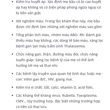
Kiểm tra huyết áp: Xác định mẹ bầu có bị cao huyết
áp hay không và có biện pháp phòng ngừa nguy cơ
bị tiền sản giật.
Xét nghiệm máu: Trong lần khám thai này, mẹ bầu
được chỉ định làm những xét nghiệm máu sau gồm:
Tổng phân tích máu, nhóm máu ABO- Rh: Đánh giá
thiếu máu hay không, các dòng tế bào máu, sàng lọc
bệnh gen tan máu bẩm sinh Thalassemia.
Chức năng gan, thận, đường máu đói, chức năng
tuyến giáp: Sàng lọc bệnh lý của mẹ có thể ảnh
hưởng tới mẹ và thai nhi.
Các bệnh lây truyền qua quan hệ tình dục hoặc mẹ -
con: Viêm gan B/C, HIV, giang mai.
Kiểm tra vi chất: Sắt, calci, vitamin D, acid folic.
Các kháng thể kháng virus: Rubella, Toxoplasma,
CMV… tùy trường hợp, đặc biệt những trường hợp
có tiền sử thai lưu.