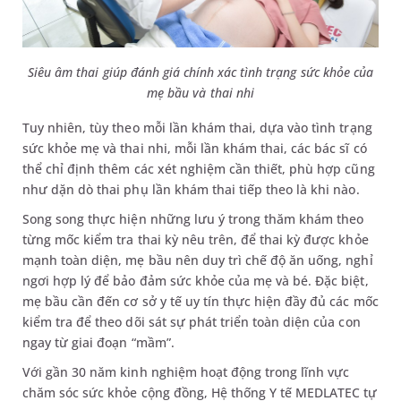
Siêu âm thai giúp đánh giá chính xác tình trạng sức khỏe của
mẹ bầu và thai nhi
Tuy nhiên, tùy theo mỗi lần khám thai, dựa vào tình trạng
sức khỏe mẹ và thai nhi, mỗi lần khám thai, các bác sĩ có
thể chỉ định thêm các xét nghiệm cần thiết, phù hợp cũng
như dặn dò thai phụ lần khám thai tiếp theo là khi nào.
Song song thực hiện những lưu ý trong thăm khám theo
từng mốc kiểm tra thai kỳ nêu trên, để thai kỳ được khỏe
mạnh toàn diện, mẹ bầu nên duy trì chế độ ăn uống, nghỉ
ngơi hợp lý để bảo đảm sức khỏe của mẹ và bé. Đặc biệt,
mẹ bầu cần đến cơ sở y tế uy tín thực hiện đầy đủ các mốc
kiểm tra để theo dõi sát sự phát triển toàn diện của con
ngay từ giai đoạn “mầm”.
Với gần 30 năm kinh nghiệm hoạt động trong lĩnh vực
chăm sóc sức khỏe cộng đồng, Hệ thống Y tế MEDLATEC tự