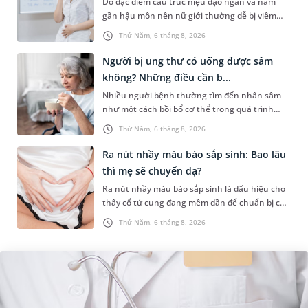
Do đặc điểm cấu trúc niệu đạo ngắn và nằm
gần hậu môn nên nữ giới thường dễ bị viêm
đường tiết niệu hơn nam giới. Tùy theo nguyên
Thứ Năm, 6 tháng 8, 2026
nhân, mức độ nhiễm trùng và...
Người bị ung thư có uống được sâm
không? Những điều cần b...
Nhiều người bệnh thường tìm đến nhân sâm
như một cách bồi bổ cơ thể trong quá trình
điều trị ung thư. Tuy nhiên, câu hỏi người bị
Thứ Năm, 6 tháng 8, 2026
ung thư có uống được sâm kh...
Ra nút nhầy máu báo sắp sinh: Bao lâu
thì mẹ sẽ chuyển dạ?
Ra nút nhầy máu báo sắp sinh là dấu hiệu cho
thấy cổ tử cung đang mềm dần để chuẩn bị cho
quá trình sinh nở. Thế nhưng, khoảng thời
Thứ Năm, 6 tháng 8, 2026
gian từ lúc xuất hiện nút...