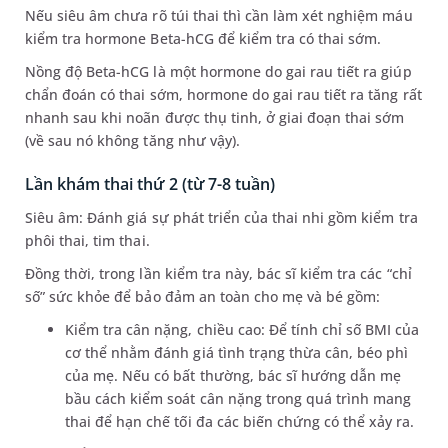
Nếu siêu âm chưa rõ túi thai thì cần làm xét nghiệm máu
kiểm tra hormone Beta-hCG để kiểm tra có thai sớm.
Nồng độ Beta-hCG là một hormone do gai rau tiết ra giúp
chẩn đoán có thai sớm, hormone do gai rau tiết ra tăng rất
nhanh sau khi noãn được thụ tinh, ở giai đoạn thai sớm
(về sau nó không tăng như vậy).
Lần khám thai thứ 2 (từ 7-8 tuần)
Siêu âm: Đánh giá sự phát triển của thai nhi gồm kiểm tra
phôi thai, tim thai.
Đồng thời, trong lần kiểm tra này, bác sĩ kiểm tra các “chỉ
số” sức khỏe để bảo đảm an toàn cho mẹ và bé gồm:
Kiểm tra cân nặng, chiều cao: Để tính chỉ số BMI của
cơ thể nhằm đánh giá tình trạng thừa cân, béo phì
của mẹ. Nếu có bất thường, bác sĩ hướng dẫn mẹ
bầu cách kiểm soát cân nặng trong quá trình mang
thai để hạn chế tối đa các biến chứng có thể xảy ra.