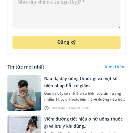
Đăng ký
Tin tức mới nhất
Xem thêm
Đau dạ dày uống thuốc gì và một số
biện pháp hỗ trợ giảm...
Đau dạ dày có thể là biểu hiện của tình trạng
nhiễm H. pylori hoặc bệnh lý về đường tiêu hoá
khác. Dựa theo nguyên nhân cụ thể, bác sĩ sẽ
Thứ Năm, 6 tháng 8, 2026
cân nhắc chỉ định p...
Viêm đường tiết niệu ở nữ uống thuốc
gì và lưu ý khi dùng...