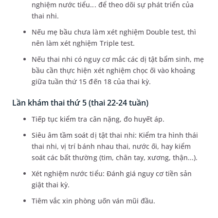
nghiệm nước tiểu... để theo dõi sự phát triển của
thai nhi.
Nếu mẹ bầu chưa làm xét nghiệm Double test, thì
nên làm xét nghiệm Triple test.
Nếu thai nhi có nguy cơ mắc các dị tật bẩm sinh, mẹ
bầu cần thực hiện xét nghiệm chọc ối vào khoảng
giữa tuần thứ 15 đến 18 của thai kỳ.
Lần khám thai thứ 5 (thai 22-24 tuần)
Tiếp tục kiểm tra cân nặng, đo huyết áp.
Siêu âm tầm soát dị tật thai nhi: Kiểm tra hình thái
thai nhi, vị trí bánh nhau thai, nước ối, hay kiểm
soát các bất thường (tim, chân tay, xương, thận...).
Xét nghiệm nước tiểu: Đánh giá nguy cơ tiền sản
giật thai kỳ.
Tiêm vắc xin phòng uốn ván mũi đầu.