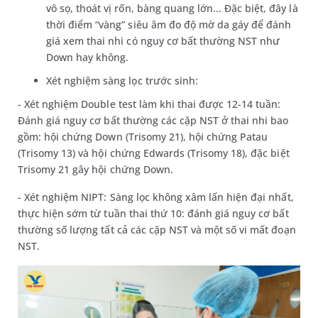
vô sọ, thoát vị rốn, bàng quang lớn... Đặc biệt, đây là
thời điểm “vàng” siêu âm đo độ mờ da gáy để đánh
giá xem thai nhi có nguy cơ bất thường NST như
Down hay không.
Xét nghiệm sàng lọc trước sinh:
- Xét nghiệm Double test làm khi thai được 12-14 tuần:
Đánh giá nguy cơ bất thường các cặp NST ở thai nhi bao
gồm: hội chứng Down (Trisomy 21), hội chứng Patau
(Trisomy 13) và hội chứng Edwards (Trisomy 18), đặc biệt
Trisomy 21 gây hội chứng Down.
- Xét nghiệm NIPT: Sàng lọc không xâm lấn hiện đại nhất,
thực hiện sớm từ tuần thai thứ 10: đánh giá nguy cơ bất
thường số lượng tất cả các cặp NST và một số vi mất đoạn
NST.