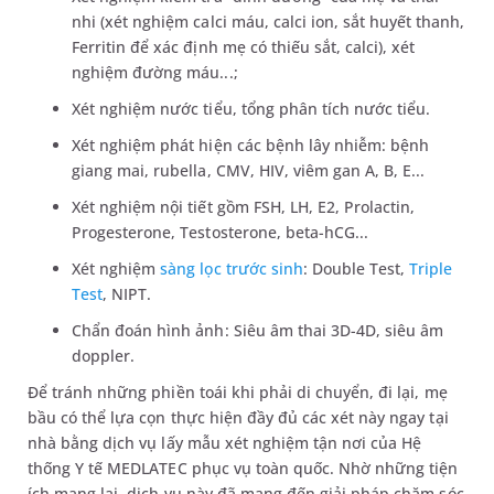
nhi (xét nghiệm calci máu, calci ion, sắt huyết thanh,
Ferritin để xác định mẹ có thiếu sắt, calci), xét
nghiệm đường máu...;
Xét nghiệm nước tiểu, tổng phân tích nước tiểu.
Xét nghiệm phát hiện các bệnh lây nhiễm: bệnh
giang mai, rubella, CMV, HIV, viêm gan A, B, E...
Xét nghiệm nội tiết gồm FSH, LH, E2, Prolactin,
Progesterone, Testosterone, beta-hCG...
Xét nghiệm
sàng lọc trước sinh
: Double Test,
Triple
Test
, NIPT.
Chẩn đoán hình ảnh: Siêu âm thai 3D-4D, siêu âm
doppler.
Để tránh những phiền toái khi phải di chuyển, đi lại, mẹ
bầu có thể lựa cọn thực hiện đầy đủ các xét này ngay tại
nhà bằng dịch vụ lấy mẫu xét nghiệm tận nơi của Hệ
thống Y tế MEDLATEC phục vụ toàn quốc. Nhờ những tiện
ích mang lại, dịch vụ này đã mang đến giải pháp chăm sóc