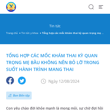
Search
Open
Menu
Tin tức
Trang chủ
Tin tức y khoa
Tổng hợp các mốc khám thai kỳ quan trọng mẹ bầu không nên bỏ lỡ trong suốt hành trình mang thai
TỔNG HỢP CÁC MỐC KHÁM THAI KỲ QUAN
TRỌNG MẸ BẦU KHÔNG NÊN BỎ LỠ TRONG
SUỐT HÀNH TRÌNH MANG THAI
Ngày 12/08/2024
Ban Biên tập
Con yêu chào đời khỏe mạnh là mong mỏi, sự chờ đợi hồi