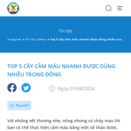
Search
Open
Menu
Tin tức
Trang chủ
Tin tức y khoa
Top 5 cây cầm máu nhanh được dùng nhiều trong Đông
TOP 5 CÂY CẦM MÁU NHANH ĐƯỢC DÙNG
NHIỀU TRONG ĐÔNG
Ngày 01/04/2024
ThomNT
Với những vết thương nhẹ, nông nhưng có chảy máu thì
bạn có thể thực hiện cầm máu bằng một số thảo dược,