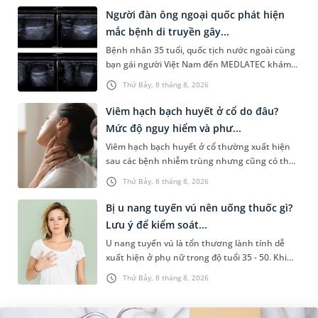
Người đàn ông ngoại quốc phát hiện
mắc bệnh di truyền gây...
Bệnh nhân 35 tuổi, quốc tịch nước ngoài cùng
bạn gái người Việt Nam đến MEDLATEC khám
sức khỏe tiền hôn nhân. Qua thăm khám và
Thứ Bảy, 8 tháng 8, 2026
làm các xét nghiệm chuyên sâu,...
Viêm hạch bạch huyết ở cổ do đâu?
Mức độ nguy hiểm và phư...
Viêm hạch bạch huyết ở cổ thường xuất hiện
sau các bệnh nhiễm trùng nhưng cũng có thể
liên quan đến lao hạch hoặc ung thư. Để tìm
Thứ Bảy, 8 tháng 8, 2026
hiểu nguyên nhân gây viêm,...
Bị u nang tuyến vú nên uống thuốc gì?
Lưu ý để kiểm soát...
U nang tuyến vú là tổn thương lành tính dễ
xuất hiện ở phụ nữ trong độ tuổi 35 - 50. Khi
được chẩn đoán mắc bệnh, nhiều người
Thứ Bảy, 8 tháng 8, 2026
thường băn khoăn u nang tuyến v...