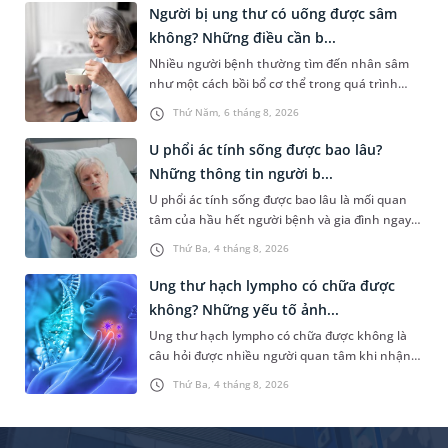
thuốc gì để hạn chế phải phẫu thuật. Bài viết
Người bị ung thư có uống được sâm
sau sẽ giúp bạn hiểu đúng về việc dùng thuốc
không? Những điều cần b...
trong điều trị bệnh lý này và biết cách kiểm
Nhiều người bệnh thường tìm đến nhân sâm
soát bệnh hiệu quả.
như một cách bồi bổ cơ thể trong quá trình
điều trị ung thư. Tuy nhiên, câu hỏi người bị
Thứ Năm, 6 tháng 8, 2026
ung thư có uống được sâm không vẫn khiến
không ít người băn khoăn. Thực tế, nhân sâm
U phổi ác tính sống được bao lâu?
chứa nhiều hoạt chất sinh học có lợi nhưng
Những thông tin người b...
không phải trường hợp nào cũng phù hợp. Việc
U phổi ác tính sống được bao lâu là mối quan
trang bị đầy đủ thông tin về lợi ích, nguy cơ
tâm của hầu hết người bệnh và gia đình ngay
cũng như cách dùng đúng sẽ giúp người bệnh
sau khi nhận chẩn đoán. Thực tế, thời gian
sử dụng nhân sâm một cách an toàn và phù
Thứ Ba, 4 tháng 8, 2026
sống không thể xác định bằng một con số
hợp.
chung mà phụ thuộc vào nhiều yếu tố như giai
Ung thư hạch lympho có chữa được
đoạn bệnh, loại ung thư phổi, mức độ đáp ứng
không? Những yếu tố ảnh...
điều trị và tình trạng sức khỏe tổng thể.
Ung thư hạch lympho có chữa được không là
câu hỏi được nhiều người quan tâm khi nhận
chẩn đoán mắc bệnh. Bệnh phát sinh từ các tế
Thứ Ba, 4 tháng 8, 2026
bào lympho thuộc hệ bạch huyết, bộ phận
tham gia vào cơ chế miễn dịch của cơ thể. Nhờ
sự phát triển của y học hiện đại, nhiều trường