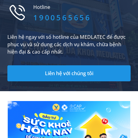
hợp ung thư hạch lympho có thể kiểm soát tốt,
Hotline
thậm chí đạt lui bệnh hoàn toàn nếu được phát
hiện và điều trị đúng thời điểm. Mặc dù vậy, kết
1900565656
quả điều trị ở mỗi người không hoàn toàn
giống nhau và chịu tác động của nhiều yếu tố.
Liên hệ ngay với số hotline của MEDLATEC để được
phục vụ và sử dụng các dịch vụ khám, chữa bệnh
hiện đại & cao cấp nhất.
Liên hệ với chúng tôi