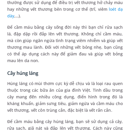
thường được sử dụng để điều trị vết thương hở chảy máu
hay những vết thương bên trong cơ thể (trĩ, viêm
loét dạ
dày
,…).
Để cầm máu bằng cây sống đời này thì bạn chỉ rửa sạch
lá, đập dập rồi đắp lên vết thương. Không chỉ cầm máu,
m
à còn giúp ngăn ngừa tình trạng viêm nhiễm và giúp vết
thương mau lành. Đối với những vết bỏng nhẹ, bạn cũng
có thể áp dụng cách này để giảm đau và giúp vết bỏng
mau lên da non.
Cây húng láng
Húng láng có mùi thơm cực kỳ dễ chịu và là loại rau quen
thuộc trong các bữa ăn của gia đình Việt. Tinh dầu trong
cây mang đến nhiều công dụng, điển hình trong đó là
kháng khuẩn, giảm sưng tiêu, giảm ngứa và cầm máu cho
vết thương, vết côn trùng cắn, đặc biệt là vết rắn cắn.
Để cầm máu bằng cây húng láng, bạn sẽ sử dụng cả cây,
rửa sạch, giã nát và đắp lên vết thương. Cách này cũng