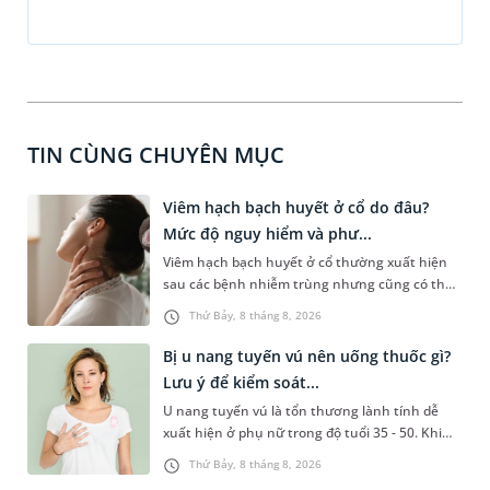
TIN CÙNG CHUYÊN MỤC
Viêm hạch bạch huyết ở cổ do đâu?
Mức độ nguy hiểm và phư...
Viêm hạch bạch huyết ở cổ thường xuất hiện
sau các bệnh nhiễm trùng nhưng cũng có thể
liên quan đến lao hạch hoặc ung thư. Để tìm
Thứ Bảy, 8 tháng 8, 2026
hiểu nguyên nhân gây viêm, mức độ nguy hiểm
và cách thức chẩn đoán bệnh lý này, bạn có thể
Bị u nang tuyến vú nên uống thuốc gì?
theo dõi những thông tin dưới đây.
Lưu ý để kiểm soát...
U nang tuyến vú là tổn thương lành tính dễ
xuất hiện ở phụ nữ trong độ tuổi 35 - 50. Khi
được chẩn đoán mắc bệnh, nhiều người
Thứ Bảy, 8 tháng 8, 2026
thường băn khoăn u nang tuyến vú nên uống