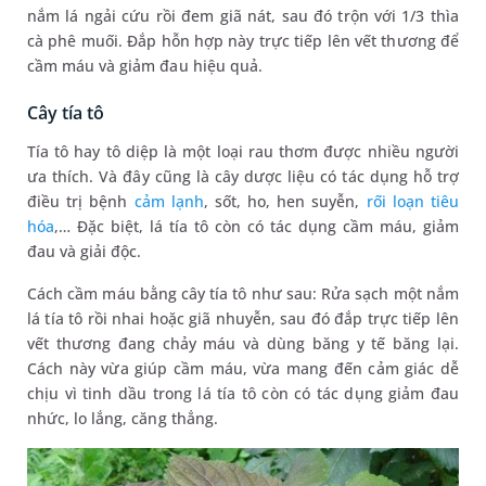
nắm lá ngải cứu rồi đem giã nát, sau đó trộn với 1/3 thìa
cà phê muối. Đắp hỗn hợp này trực tiếp lên vết thương để
cầm máu và giảm đau hiệu quả.
Cây tía tô
Tía tô hay tô diệp là một loại rau thơm được nhiều người
ưa thích. Và đây cũng là cây dược liệu có tác dụng hỗ trợ
điều trị bệnh
cảm lạnh
, sốt, ho, hen suyễn,
rối loạn tiêu
hóa
,… Đặc biệt, lá tía tô còn có tác dụng cầm máu, giảm
đau và giải độc.
Cách cầm máu bằng cây tía tô như sau: Rửa sạch một nắm
lá tía tô rồi nhai hoặc giã nhuyễn, sau đó đắp trực tiếp lên
vết thương đang chảy máu và dùng băng y tế băng lại.
Cách này vừa giúp cầm máu, vừa mang đến cảm giác dễ
chịu vì tinh dầu trong lá tía tô còn có tác dụng giảm đau
nhức, lo lắng, căng thẳng.