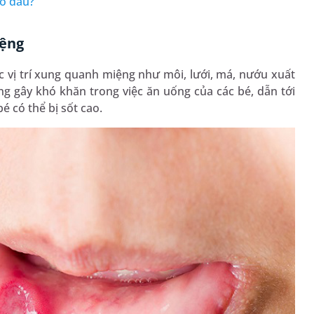
do đâu?
iệng
các vị trí xung quanh miệng như môi, lưới, má, nướu xuất
ệng gây khó khăn trong việc ăn uống của các bé, dẫn tới
é có thể bị sốt cao.