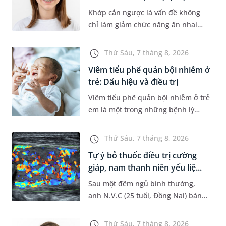
Khớp cắn ngược là vấn đề không
chỉ làm giảm chức năng ăn nhai
của trẻ mà còn làm mất đi sự cân
đối của khuôn mặt. Do đó, cần khắc
Thứ Sáu, 7 tháng 8, 2026
phục sớm tình trạng này để...
Viêm tiểu phế quản bội nhiễm ở
trẻ: Dấu hiệu và điều trị
Viêm tiểu phế quản bội nhiễm ở trẻ
em là một trong những bệnh lý
đường hô hấp nguy hiểm, thường
bùng phát vào thời điểm giao mùa.
Thứ Sáu, 7 tháng 8, 2026
Khi những tổn thương ban đầ...
Tự ý bỏ thuốc điều trị cường
giáp, nam thanh niên yếu liệ...
Sau một đêm ngủ bình thường,
anh N.V.C (25 tuổi, Đồng Nai) bàng
hoàng phát hiện yếu liệt 2 chân,
không thể vận động đi lại được. Kết
Thứ Sáu, 7 tháng 8, 2026