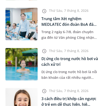
độ tuổi 35 - 50. Khi được chẩn đoán
mắc bệnh, nhiều người thường
Thứ Sáu, 7 tháng 8, 2026
băn khoăn u nang tuyến v...
Trung tâm Xét nghiệm
MEDLATEC đón đoàn BoA đánh
giá giám...
Trong 2 ngày 6-7/8, đoàn chuyên
gia đến từ Văn phòng Công nhận
Chất lượng quốc gia (BoA) đã ghi
nhận và đánh giá cao nỗ lực duy trì
Thứ Sáu, 7 tháng 8, 2026
hệ thống quản lý chất lượ...
Dị ứng clo trong nước hồ bơi và
cách xử trí
Dị ứng clo trong nước hồ bơi là nỗi
băn khoăn của rất nhiều người
thích bơi lội, đặc biệt là những
trường hợp thường xuyên bơi ở
Thứ Sáu, 7 tháng 8, 2026
những hồ bơi nhân tạo. Bài v...
3 cách điều trị khớp cắn ngược
ở trẻ em dễ thực hiện, hiệ...