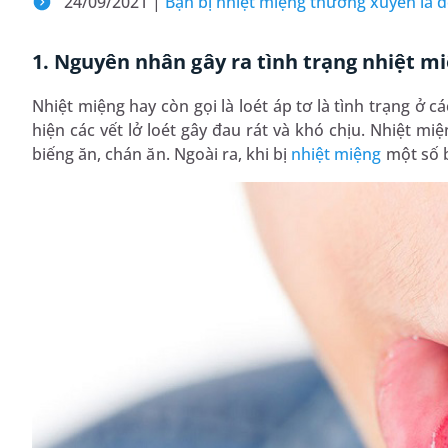
24/09/2021 |
Bạn bị nhiệt miệng thường xuyên là 
1. Nguyên nhân gây ra tình trạng nhiệt m
Nhiệt miệng hay còn gọi là loét áp tơ là tình trạng ở 
hiện các vết lở loét gây đau rát và khó chịu. Nhiệt mi
biếng ăn, chán ăn. Ngoài ra, khi bị
nhiệt miệng
một số b