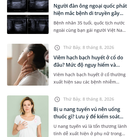
Information System) giai đoạn mới.
Người đàn ông ngoại quốc phát
Dự á...
hiện mắc bệnh di truyền gây...
Bệnh nhân 35 tuổi, quốc tịch nước
ngoài cùng bạn gái người Việt Nam
đến MEDLATEC khám sức khỏe tiền
hôn nhân. Qua thăm khám và làm
Thứ Bảy, 8 tháng 8, 2026
các xét nghiệm chuyên sâu,...
Viêm hạch bạch huyết ở cổ do
đâu? Mức độ nguy hiểm và
phư...
Viêm hạch bạch huyết ở cổ thường
xuất hiện sau các bệnh nhiễm
trùng nhưng cũng có thể liên quan
đến lao hạch hoặc ung thư. Để tìm
Thứ Bảy, 8 tháng 8, 2026
hiểu nguyên nhân gây viêm,...
Bị u nang tuyến vú nên uống
thuốc gì? Lưu ý để kiểm soát...
U nang tuyến vú là tổn thương lành
tính dễ xuất hiện ở phụ nữ trong