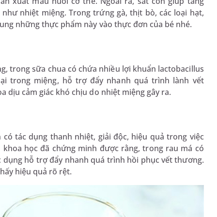
sản xuất máu nuôi cơ thể. Ngoài ra, sắt còn giúp tăng
như nhiệt miệng. Trong trứng gà, thịt bò, các loại hạt,
ổ sung những thực phẩm này vào thực đơn của bé nhé.
, trong sữa chua có chứa nhiều lợi khuẩn lactobacillus
ại trong miệng, hỗ trợ đẩy nhanh quá trình lành vết
a dịu cảm giác khó chịu do nhiệt miệng gây ra.
 có tác dụng thanh nhiệt, giải độc, hiệu quả trong việc
hà khoa học đã chứng minh được rằng, trong rau má có
c dụng hỗ trợ đẩy nhanh quá trình hồi phục vết thương.
hấy hiệu quả rõ rệt.