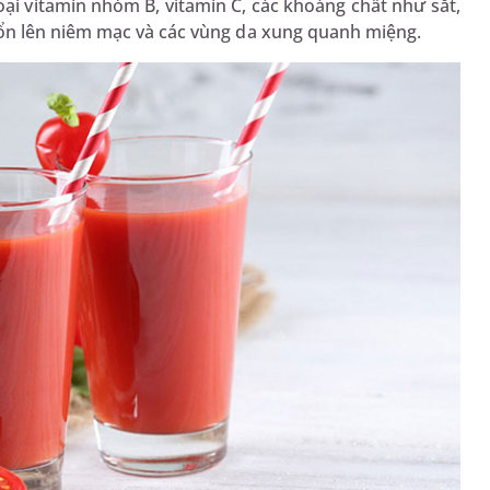
oại vitamin nhóm B, vitamin C, các khoáng chất như sắt,
ổn lên niêm mạc và các vùng da xung quanh miệng.