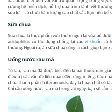
Sắt được biết đến với vai trò quan trọng trong việc 
cường hệ miễn dịch, hỗ trợ quá trình lành vết thương 
súp lơ,... có chứa hàm lượng cao chất sắt. Bạn nên b
Sữa chua
Sưa chua là thực phẩm vừa thơm ngon lại vừa bổ dưỡng
acidophilus có tác dụng chống lại các
vi khuẩn
có h
thương. Ngoài ra, ăn sữa chua cũng là cách giúp bạn xo
Uống nước rau má
Từ lâu, rau má đã được biết đến là bài thuốc dân gian
điều trị các vấn đề liên quan đến răng miệng. Các n
chứa thành phần Triterpenoids, đây là hoạt chất có tá
Chỉ cần uống nước rau má trong vài ngày, bạn sẽ cảm t