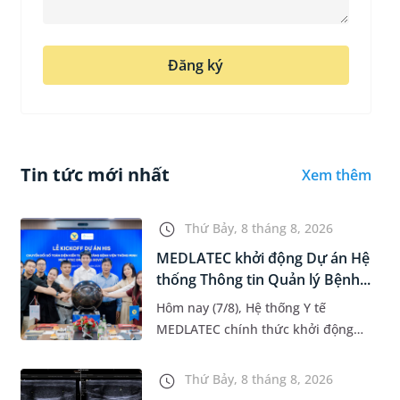
Đăng ký
Tin tức mới nhất
Xem thêm
Thứ Bảy, 8 tháng 8, 2026
MEDLATEC khởi động Dự án Hệ
thống Thông tin Quản lý Bệnh...
Hôm nay (7/8), Hệ thống Y tế
MEDLATEC chính thức khởi động
Dự án Hệ thống Thông tin Quản lý
Bệnh viện (HIS - Hospital
Thứ Bảy, 8 tháng 8, 2026
Information System) giai đoạn mới.