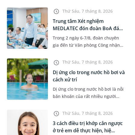
độ tuổi 35 - 50. Khi được chẩn đoán
mắc bệnh, nhiều người thường
Thứ Sáu, 7 tháng 8, 2026
băn khoăn u nang tuyến v...
Trung tâm Xét nghiệm
MEDLATEC đón đoàn BoA đánh
giá giám...
Trong 2 ngày 6-7/8, đoàn chuyên
gia đến từ Văn phòng Công nhận
Chất lượng quốc gia (BoA) đã ghi
nhận và đánh giá cao nỗ lực duy trì
Thứ Sáu, 7 tháng 8, 2026
hệ thống quản lý chất lượ...
Dị ứng clo trong nước hồ bơi và
cách xử trí
Dị ứng clo trong nước hồ bơi là nỗi
băn khoăn của rất nhiều người
thích bơi lội, đặc biệt là những
trường hợp thường xuyên bơi ở
Thứ Sáu, 7 tháng 8, 2026
những hồ bơi nhân tạo. Bài v...
3 cách điều trị khớp cắn ngược
ở trẻ em dễ thực hiện, hiệ...