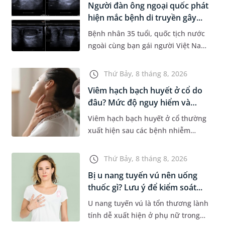
Người đàn ông ngoại quốc phát
Dự á...
hiện mắc bệnh di truyền gây...
Bệnh nhân 35 tuổi, quốc tịch nước
ngoài cùng bạn gái người Việt Nam
đến MEDLATEC khám sức khỏe tiền
hôn nhân. Qua thăm khám và làm
Thứ Bảy, 8 tháng 8, 2026
các xét nghiệm chuyên sâu,...
Viêm hạch bạch huyết ở cổ do
đâu? Mức độ nguy hiểm và
phư...
Viêm hạch bạch huyết ở cổ thường
xuất hiện sau các bệnh nhiễm
trùng nhưng cũng có thể liên quan
đến lao hạch hoặc ung thư. Để tìm
Thứ Bảy, 8 tháng 8, 2026
hiểu nguyên nhân gây viêm,...
Bị u nang tuyến vú nên uống
thuốc gì? Lưu ý để kiểm soát...
U nang tuyến vú là tổn thương lành
tính dễ xuất hiện ở phụ nữ trong