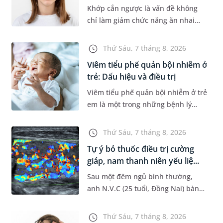
Khớp cắn ngược là vấn đề không
chỉ làm giảm chức năng ăn nhai
của trẻ mà còn làm mất đi sự cân
đối của khuôn mặt. Do đó, cần khắc
Thứ Sáu, 7 tháng 8, 2026
phục sớm tình trạng này để...
Viêm tiểu phế quản bội nhiễm ở
trẻ: Dấu hiệu và điều trị
Viêm tiểu phế quản bội nhiễm ở trẻ
em là một trong những bệnh lý
đường hô hấp nguy hiểm, thường
bùng phát vào thời điểm giao mùa.
Thứ Sáu, 7 tháng 8, 2026
Khi những tổn thương ban đầ...
Tự ý bỏ thuốc điều trị cường
giáp, nam thanh niên yếu liệ...
Sau một đêm ngủ bình thường,
anh N.V.C (25 tuổi, Đồng Nai) bàng
hoàng phát hiện yếu liệt 2 chân,
không thể vận động đi lại được. Kết
Thứ Sáu, 7 tháng 8, 2026