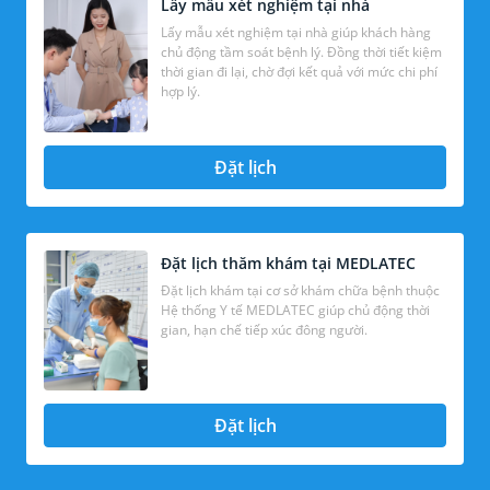
Lấy mẫu xét nghiệm tại nhà
Lấy mẫu xét nghiệm tại nhà giúp khách hàng
chủ động tầm soát bệnh lý. Đồng thời tiết kiệm
thời gian đi lại, chờ đợi kết quả với mức chi phí
hợp lý.
Đặt lịch
Đặt lịch thăm khám tại MEDLATEC
Đặt lịch khám tại cơ sở khám chữa bệnh thuộc
Hệ thống Y tế MEDLATEC giúp chủ động thời
gian, hạn chế tiếp xúc đông người.
Đặt lịch