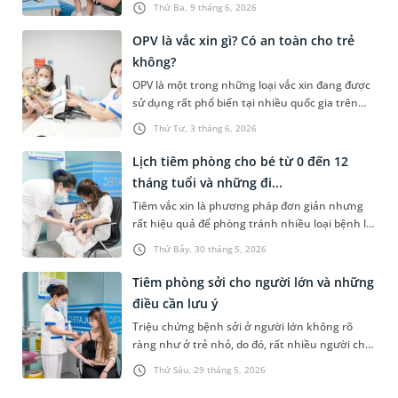
Thứ Ba, 9 tháng 6, 2026
dụng phụ của loại vắc xin này, đặc biệt là hiện
tượng sốt sau tiêm. Vậy tiêm phế cầu có sốt
OPV là vắc xin gì? Có an toàn cho trẻ
không và cần lưu ý những gì khi chăm sóc trẻ
không?
sau tiêm?
OPV là một trong những loại vắc xin đang được
sử dụng rất phổ biến tại nhiều quốc gia trên
thế giới với tác dụng giúp trẻ em phòng tránh
Thứ Tư, 3 tháng 6, 2026
nguy cơ mắc bệnh bại liệt - một căn bệnh có
thể để lại rất nhiều biến chứng nghiêm trọng.
Lịch tiêm phòng cho bé từ 0 đến 12
Mời các bậc phụ huynh cùng tham khảo bài
tháng tuổi và những đi...
viết sau để hiểu rõ OPV là vắc xin gì và có đảm
Tiêm vắc xin là phương pháp đơn giản nhưng
bảo an toàn với trẻ nhỏ hay không?
rất hiệu quả để phòng tránh nhiều loại bệnh lý
nghiêm trọng. Với trẻ nhỏ, việc tiêm phòng lại
Thứ Bảy, 30 tháng 5, 2026
càng quan trọng vì đây là đối tượng có hệ miễn
dịch kém. Dưới đây là thông tin chi tiết về lịch
Tiêm phòng sởi cho người lớn và những
tiêm phòng cho bé từ 0 đến 12 tháng tuổi và
điều cần lưu ý
những lưu ý dành cho các bậc phụ huynh.
Triệu chứng bệnh sởi ở người lớn không rõ
ràng như ở trẻ nhỏ, do đó, rất nhiều người chủ
quan với căn bệnh này và không nghĩ mình
Thứ Sáu, 29 tháng 5, 2026
mắc bệnh. Tuy nhiên, người lớn hay trẻ nhỏ
đều có nguy cơ bị sởi và đều cần tiêm vắc xin