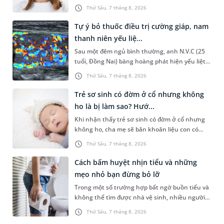
sự cân đối của khuôn mặt. Do đó, cần khắc
Thứ Sáu, 7 tháng 8, 2026
phục sớm tình trạng này để...
Tự ý bỏ thuốc điều trị cường giáp, nam
thanh niên yếu liệ...
Sau một đêm ngủ bình thường, anh N.V.C (25
tuổi, Đồng Nai) bàng hoàng phát hiện yếu liệt 2
chân, không thể vận động đi lại được. Kết quả
Thứ Sáu, 7 tháng 8, 2026
thăm khám tại Phòng...
Trẻ sơ sinh có đờm ở cổ nhưng không
ho là bị làm sao? Hướ...
Khi nhận thấy trẻ sơ sinh có đờm ở cổ nhưng
không ho, cha mẹ sẽ băn khoăn liệu con có
đang mắc bệnh đường hô hấp hay không.
Thứ Sáu, 7 tháng 8, 2026
Những chia sẻ dưới đây sẽ giúp ch...
Cách bấm huyệt nhịn tiểu và những
mẹo nhỏ bạn đừng bỏ lỡ
Trong một số trường hợp bất ngờ buồn tiểu và
không thể tìm được nhà vệ sinh, nhiều người
đã áp dụng phương pháp bấm huyệt nhịn tiểu.
Thứ Sáu, 7 tháng 8, 2026
Vậy cách bấm huyệt nhịn...