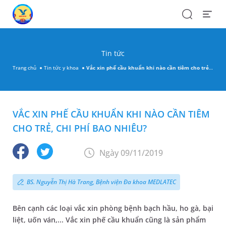
Search
Open
Menu
Tin tức
Trang chủ
Tin tức y khoa
Vắc xin phế cầu khuẩn khi nào cần tiêm cho trẻ, chi phí bao nhiêu?
VẮC XIN PHẾ CẦU KHUẨN KHI NÀO CẦN TIÊM
CHO TRẺ, CHI PHÍ BAO NHIÊU?
Ngày 09/11/2019
BS. Nguyễn Thị Hà Trang, Bệnh viện Đa khoa MEDLATEC
Bên cạnh các loại vắc xin phòng bệnh bạch hầu, ho gà, bại
liệt, uốn ván,... Vắc xin phế cầu khuẩn cũng là sản phẩm