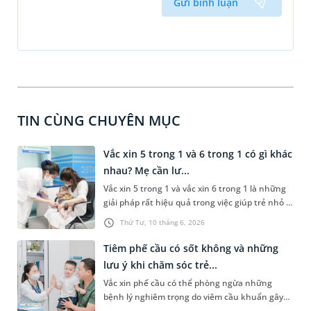
Gửi bình luận
TIN CÙNG CHUYÊN MỤC
Vắc xin 5 trong 1 và 6 trong 1 có gì khác
nhau? Mẹ cần lư...
Vắc xin 5 trong 1 và vắc xin 6 trong 1 là những
giải pháp rất hiệu quả trong việc giúp trẻ nhỏ -
đối tượng có hệ miễn dịch yếu, phòng tránh
Thứ Tư, 10 tháng 6, 2026
được một số bệnh lý nghiêm trọng. Vậy vắc xin
5 trong 1 và 6 trong 1 có gì khác nhau? Bài viết
Tiêm phế cầu có sốt không và những
dưới đây sẽ giải thích giúp các bậc phụ huynh
lưu ý khi chăm sóc trẻ...
hiểu rõ và phân biệt được 2 loại vắc xin này
Vắc xin phế cầu có thể phòng ngừa những
cùng với một số lưu ý cần thiết sau tiêm.
bệnh lý nghiêm trọng do viêm cầu khuẩn gây
ra. Tuy nhiên, nhiều người lo ngại về những tác