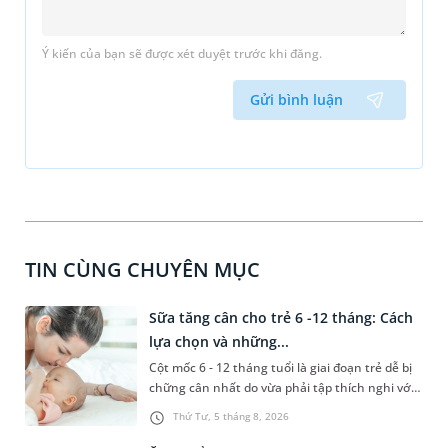
Ý kiến của bạn sẽ được xét duyệt trước khi đăng.
Gửi bình luận
TIN CÙNG CHUYÊN MỤC
Sữa tăng cân cho trẻ 6 -12 tháng: Cách
lựa chọn và những...
Cột mốc 6 - 12 tháng tuổi là giai đoạn trẻ dễ bị
chững cân nhất do vừa phải tập thích nghi với
chế độ ăn dặm, vừa dễ gặp các vấn đề rối loạn
Thứ Tư, 5 tháng 8, 2026
tiêu hóa. Lựa chọn đúng dòng sữa tăng cân cho
trẻ 6 - 12 tháng phù hợp với thể trạng sẽ giúp