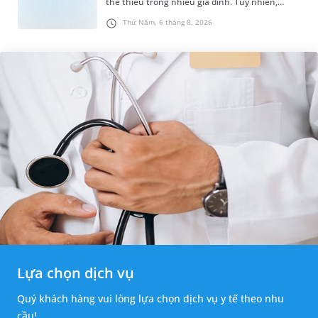
thể thiếu trong nhiều gia đình. Tuy nhiên,
nhiều người lo ngại rằng việc ngủ trong phòng
Thứ Năm, 6 tháng 8, 2026
điều hòa mỗi đêm có...
Lựa chọn dịch vụ
Quý khách hàng vui lòng lựa chọn dịch vụ y tế theo nhu
cầu!