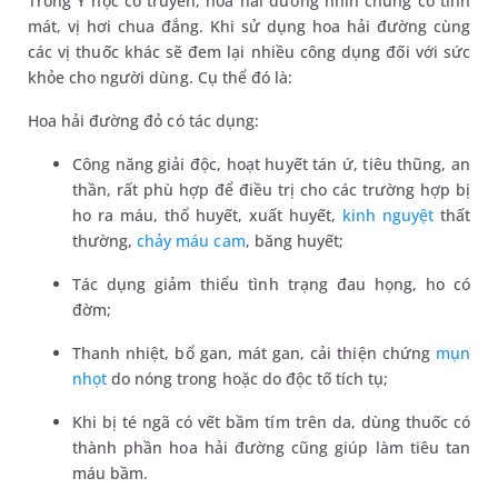
Trong Y học cổ truyền, hoa hải đường nhìn chung có tính
mát, vị hơi chua đắng. Khi sử dụng hoa hải đường cùng
các vị thuốc khác sẽ đem lại nhiều công dụng đối với sức
khỏe cho người dùng. Cụ thể đó là:
Hoa hải đường đỏ có tác dụng:
Công năng giải độc, hoạt huyết tán ứ, tiêu thũng, an
thần, rất phù hợp để điều trị cho các trường hợp bị
ho ra máu, thổ huyết, xuất huyết,
kinh nguyệt
thất
thường,
chảy máu cam
, băng huyết;
Tác dụng giảm thiểu tình trạng đau họng, ho có
đờm;
Thanh nhiệt, bổ gan, mát gan, cải thiện chứng
mụn
nhọt
do nóng trong hoặc do độc tố tích tụ;
Khi bị té ngã có vết bầm tím trên da, dùng thuốc có
thành phần hoa hải đường cũng giúp làm tiêu tan
máu bầm.