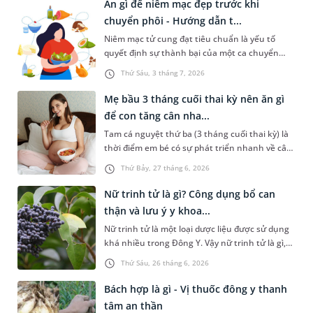
Ăn gì để niêm mạc đẹp trước khi
con tối ưu hấp thu, nhanh chóng bắt kịp đà
chuyển phôi - Hướng dẫn t...
tăng trưởng chuẩn. Bài viết sau đây sẽ hướng
Niêm mạc tử cung đạt tiêu chuẩn là yếu tố
dẫn ba mẹ lựa chọn sữa phù hợp cho con và
quyết định sự thành bại của một ca chuyển
một số lưu ý không nên bỏ qua.
phôi IVF. Để đảm bảo điều này, chị em thường
Thứ Sáu, 3 tháng 7, 2026
thắc mắc rất nhiều vấn đề, bao gồm ăn gì để
niêm mạc đẹp trước khi chuyển phôi. Bài viết
Mẹ bầu 3 tháng cuối thai kỳ nên ăn gì
sau đây sẽ chia sẻ chi tiết hơn về chủ đề này để
để con tăng cân nha...
chị em tham khảo.
Tam cá nguyệt thứ ba (3 tháng cuối thai kỳ) là
thời điểm em bé có sự phát triển nhanh về cân
nặng, đồng thời hoàn thiện các cơ quan nội
Thứ Bảy, 27 tháng 6, 2026
tạng quan trọng như não bộ, hệ hô hấp và hệ
xương khớp. Nhiều mẹ bầu khi đi siêu âm ở
Nữ trinh tử là gì? Công dụng bổ can
những tuần cuối cảm thấy vô cùng lo lắng khi
thận và lưu ý y khoa...
bác sĩ thông báo chỉ số cân nặng của con nhẹ
Nữ trinh tử là một loại dược liệu được sử dụng
hơn so với tiêu chuẩn tuần tuổi. Vậy 3 tháng
khá nhiều trong Đông Y. Vậy nữ trinh tử là gì,
cuối thai kỳ nên ăn gì để con tăng cân nhanh
đặc tính sinh học và công dụng như thế nào?
và khỏe mạnh?
Thứ Sáu, 26 tháng 6, 2026
Những kiến thức này sẽ được chia sẻ trong bài
viết sau đây.
Bách hợp là gì - Vị thuốc đông y thanh
tâm an thần