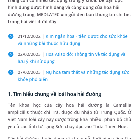
trắng còn có nhiều tác dụng trong y khoa. Để bạn đọc
hình dung được hình dáng và công dụng của hoa hải
đường trắng, MEDLATEC xin gửi đến bạn thông tin chi tiết
trong bài viết dưới đây.
21/12/2022 |
Kim ngân hoa - tiên dược cho sức khỏe
và những bài thuốc hữu dụng
02/02/2023 |
Hoa Atiso đỏ: Thông tin về tác dụng và
lưu ý khi sử dụng
07/02/2023 |
Nụ hoa tam thất và những tác dụng sức
khỏe phổ biến
1. Tìm hiểu chung về loài hoa hải đường
Tên khoa học của cây hoa hải đường là Camellia
ampliciilis thuộc chi Trà, được du nhập từ Trung Quốc. Ở
Việt Nam loài cây này được trồng khá nhiều, phân bố chủ
yếu ở các tỉnh từ Lạng Sơn chạy dọc vào Thừa Thiên Huế.
Cây hải đường thuộc dạng cây thân gỗ, thời gian sống lâu