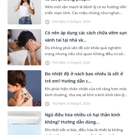
Viêm mũi vận mạch là bệnh lý có xu hướng tiến
triển mạn tính. Các triệu chứng như nghẹt
mũi, chảy nước mũi thường xuyên khiến người
Thứ Năm, 6 tháng 8, 2026
bệnh khó chịu. Tuy nhiên,...
Có nên áp dụng các cách chữa viêm sụn
vành tai tại nhà và...
Dù không phải vấn đề sức khỏe quá nghiêm
trọng nhưng nếu chủ quan không điều trị sớm,
người bệnh có thể phải đối mặt với một số biến
Thứ Năm, 6 tháng 8, 2026
chứng. Nếu chưa xuất hiệ...
Đo nhiệt độ ở nách bao nhiêu là sốt ở
trẻ em? Hướng dẫn c...
Khi phát hiện thân nhiệt của trẻ tăng hơn mức
bình thường, cha mẹ sẽ khó tránh khỏi tâm lý
lo lắng. Tuy nhiên, không phải ai cũng biết đo
Thứ Năm, 6 tháng 8, 2026
nhiệt độ ở nách bao...
Ngủ điều hòa nhiều có hại thần kinh
không? Hướng dẫn dùng...
Khi thời tiết oi bức, điều hòa là thiết bị không