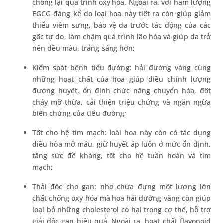
chống lại quá trình oxy hóa. Ngoài ra, với hàm lượng
EGCG đáng kể do loại hoa này tiết ra còn giúp giảm
thiểu viêm sưng, bảo vệ da trước tác động của các
gốc tự do, làm chậm quá trình lão hóa và giúp da trở
nên đều màu, trắng sáng hơn;
Kiểm soát bệnh tiểu đường: hải đường vàng cùng
những hoạt chất của hoa giúp điều chỉnh lượng
đường huyết, ổn định chức năng chuyển hóa, đốt
cháy mỡ thừa, cải thiện triệu chứng và ngăn ngừa
biến chứng của tiểu đường;
Tốt cho hệ tim mạch: loài hoa này còn có tác dụng
điều hòa mỡ máu, giữ huyết áp luôn ở mức ổn định,
tăng sức đề kháng, tốt cho hệ tuần hoàn và tim
mạch;
Thải độc cho gan: nhờ chứa đựng một lượng lớn
chất chống oxy hóa mà hoa hải đường vàng còn giúp
loại bỏ những cholesterol có hại trong cơ thể, hỗ trợ
giải độc gan hiệu quả. Ngoài ra, hoạt chất flavonoid