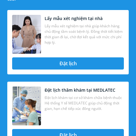
Lấy mẫu xét nghiệm tại nhà
Lấy mẫu xét nghiệm tại nhà giúp khách hàng
chủ động tầm soát bệnh lý. Đồng thời tiết kiệm
thời gian đi lại, chờ đợi kết quả với mức chi phí
hợp lý.
Đặt lịch
Đặt lịch thăm khám tại MEDLATEC
Đặt lịch khám tại cơ sở khám chữa bệnh thuộc
Hệ thống Y tế MEDLATEC giúp chủ động thời
gian, hạn chế tiếp xúc đông người.
Đặt lịch