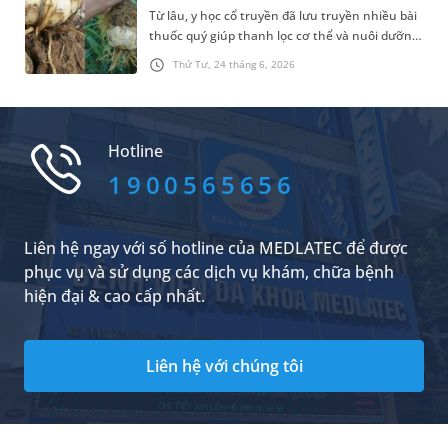
Từ lâu, y học cổ truyền đã lưu truyền nhiều bài
thuốc quý giúp thanh lọc cơ thể và nuôi dưỡng
tinh thần. Trong số, bách hợp được biết đến là
Thứ Tư, 24 tháng 6, 2026
một vị thuốc có khả năng thanh tâm, an thần
và nhuận phế ưu việt. Vậy bách hợp là gì và loại
thảo dược này sở hữu những giá trị sức khỏe
đặc biệt nào và cần lưu ý gì khi sử dụng?
Hotline
1900565656
Liên hệ ngay với số hotline của MEDLATEC để được
phục vụ và sử dụng các dịch vụ khám, chữa bệnh
hiện đại & cao cấp nhất.
Liên hệ với chúng tôi