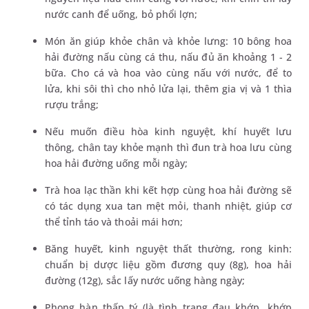
nước canh để uống, bỏ phổi lợn;
Món ăn giúp khỏe chân và khỏe lưng: 10 bông hoa
hải đường nấu cùng cá thu, nấu đủ ăn khoảng 1 - 2
bữa. Cho cá và hoa vào cùng nấu với nước, để to
lửa, khi sôi thì cho nhỏ lửa lại, thêm gia vị và 1 thìa
rượu trắng;
Nếu muốn điều hòa kinh nguyệt, khí huyết lưu
thông, chân tay khỏe mạnh thì đun trà hoa lưu cùng
hoa hải đường uống mỗi ngày;
Trà hoa lạc thần khi kết hợp cùng hoa hải đường sẽ
có tác dụng xua tan mệt mỏi, thanh nhiệt, giúp cơ
thể tỉnh táo và thoải mái hơn;
Băng huyết, kinh nguyệt thất thường, rong kinh:
chuẩn bị dược liệu gồm đương quy (8g), hoa hải
đường (12g), sắc lấy nước uống hàng ngày;
Phong hàn thấp tý (là tình trạng đau khớp, khớp