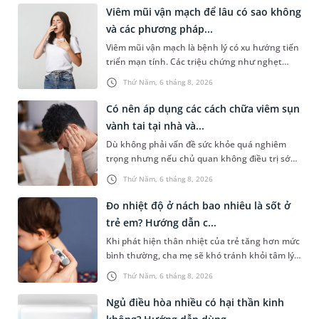
Viêm mũi vận mạch để lâu có sao không
và các phương pháp...
Viêm mũi vận mạch là bệnh lý có xu hướng tiến
triển mạn tính. Các triệu chứng như nghẹt
mũi, chảy nước mũi thường xuyên khiến người
Thứ Năm, 6 tháng 8, 2026
bệnh khó chịu. Tuy nhiên,...
Có nên áp dụng các cách chữa viêm sụn
vành tai tại nhà và...
Dù không phải vấn đề sức khỏe quá nghiêm
trọng nhưng nếu chủ quan không điều trị sớm,
người bệnh có thể phải đối mặt với một số biến
Thứ Năm, 6 tháng 8, 2026
chứng. Nếu chưa xuất hiệ...
Đo nhiệt độ ở nách bao nhiêu là sốt ở
trẻ em? Hướng dẫn c...
Khi phát hiện thân nhiệt của trẻ tăng hơn mức
bình thường, cha mẹ sẽ khó tránh khỏi tâm lý
lo lắng. Tuy nhiên, không phải ai cũng biết đo
Thứ Năm, 6 tháng 8, 2026
nhiệt độ ở nách bao...
Ngủ điều hòa nhiều có hại thần kinh