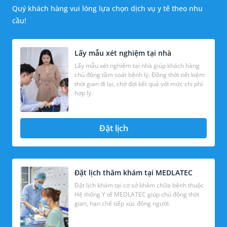
Quý khách hàng vui lòng lựa chọn dịch vụ y tế theo nhu
cầu!
Lấy mẫu xét nghiệm tại nhà
Lấy mẫu xét nghiệm tại nhà giúp khách hàng
chủ động tầm soát bệnh lý. Đồng thời tiết kiệm
thời gian đi lại, chờ đợi kết quả với mức chi phí
hợp lý.
Đặt lịch
Đặt lịch thăm khám tại MEDLATEC
Đặt lịch khám tại cơ sở khám chữa bệnh thuộc
Hệ thống Y tế MEDLATEC giúp chủ động thời
gian, hạn chế tiếp xúc đông người.