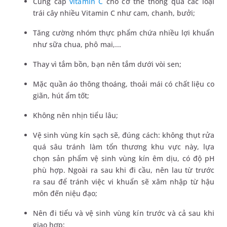
Cung cấp
vitamin C
cho cơ thể thông qua các loại
trái cây nhiều Vitamin C như cam, chanh, bưởi;
Tăng cường nhóm thực phẩm chứa nhiều lợi khuẩn
như sữa chua, phô mai,...
Thay vì tắm bồn, bạn nên tắm dưới vòi sen;
Mặc quần áo thông thoáng, thoải mái có chất liệu co
giãn, hút ẩm tốt;
Không nên nhịn tiểu lâu;
Vệ sinh vùng kín sạch sẽ, đúng cách: không thụt rửa
quá sâu tránh làm tổn thương khu vực này, lựa
chọn sản phẩm vệ sinh vùng kín êm dịu, có độ pH
phù hợp. Ngoài ra sau khi đi cầu, nên lau từ trước
ra sau để tránh việc vi khuẩn sẽ xâm nhập từ hậu
môn đến niệu đạo;
Nên đi tiểu và vệ sinh vùng kín trước và cả sau khi
giao hợp;