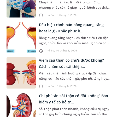
Chạy thận nhân tạo là một trong những
phương pháp có thể giúp người bệnh suy thận
mạn tính ở giai đoạn cuối có thể kéo dài cuộc
Thứ Sáu, 3 tháng 7, 2026
sống và tăng chất lượng sống đáng kể. Bài viết
dưới đây là một số thông tin cơ bản về phương
Dấu hiệu cảnh báo bàng quang tăng
pháp điều trị này và những lưu ý về chế độ ăn
hoạt là gì? Khắc phục b...
dành cho người bệnh để đảm bảo hiệu quả
Bàng quang tăng hoạt kích thích tiểu tiện đột
chạy thận và phòng ngừa tai biến nghiêm
ngột, nhiều lần và khó kiểm soát. Bệnh có phổ
trọng.
biến hơn ở người ở độ tuổi trung niên và cao
Thứ Tư, 10 tháng 6, 2026
tuổi. Vậy dấu hiệu của bàng quang tăng hoạt là
gì, khắc phục bằng phương pháp nào? Bạn có
Viêm cầu thận có chữa được không?
thể tìm hiểu chi tiết vấn đề liên quan qua
Cách chăm sóc cải thiện...
những chia sẻ dưới đây.
Viêm cầu thận ảnh hưởng trực tiếp đến chức
năng lọc máu của thận, gây phù nề, tăng huyết
áp, tiểu ra máu,... thậm chí dẫn đến suy thận
Thứ Sáu, 5 tháng 6, 2026
nếu không điều trị kịp thời. Vậy viêm cầu thận
có chữa được không? Bài viết dưới đây sẽ giúp
Chi phí tán sỏi thận có đắt không? Bảo
bạn hiểu rõ hơn về khả năng điều trị khỏi bệnh
hiểm y tế có hỗ tr...
và biết cách chăm sóc đúng để cải thiện sức
Sỏi thận phát triển nhanh, không điều trị ngay
khỏe lâu dài.
có thể gây biến chứng nguy hiểm. Tán sỏi thận