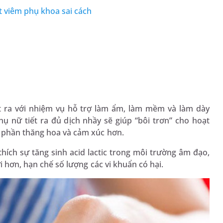
t viêm phụ khoa sai cách
ất ra với nhiệm vụ hỗ trợ làm ẩm, làm mềm và làm dày
 nữ tiết ra đủ dịch nhầy sẽ giúp “bôi trơn” cho hoạt
m phần thăng hoa và cảm xúc hơn.
hích sự tăng sinh acid lactic trong môi trường âm đạo,
i hơn, hạn chế số lượng các vi khuẩn có hại.