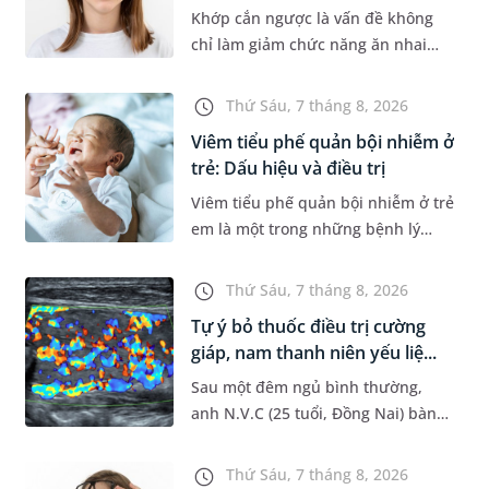
Khớp cắn ngược là vấn đề không
chỉ làm giảm chức năng ăn nhai
của trẻ mà còn làm mất đi sự cân
đối của khuôn mặt. Do đó, cần khắc
Thứ Sáu, 7 tháng 8, 2026
phục sớm tình trạng này để...
Viêm tiểu phế quản bội nhiễm ở
trẻ: Dấu hiệu và điều trị
Viêm tiểu phế quản bội nhiễm ở trẻ
em là một trong những bệnh lý
đường hô hấp nguy hiểm, thường
bùng phát vào thời điểm giao mùa.
Thứ Sáu, 7 tháng 8, 2026
Khi những tổn thương ban đầ...
Tự ý bỏ thuốc điều trị cường
giáp, nam thanh niên yếu liệ...
Sau một đêm ngủ bình thường,
anh N.V.C (25 tuổi, Đồng Nai) bàng
hoàng phát hiện yếu liệt 2 chân,
không thể vận động đi lại được. Kết
Thứ Sáu, 7 tháng 8, 2026