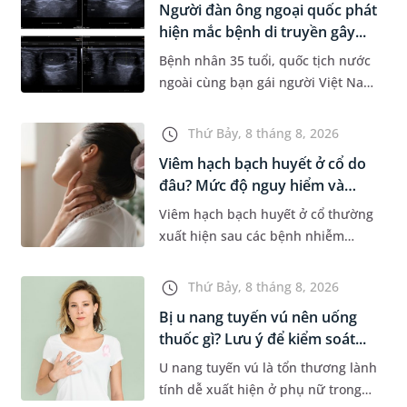
Người đàn ông ngoại quốc phát
Dự á...
hiện mắc bệnh di truyền gây...
Bệnh nhân 35 tuổi, quốc tịch nước
ngoài cùng bạn gái người Việt Nam
đến MEDLATEC khám sức khỏe tiền
hôn nhân. Qua thăm khám và làm
Thứ Bảy, 8 tháng 8, 2026
các xét nghiệm chuyên sâu,...
Viêm hạch bạch huyết ở cổ do
đâu? Mức độ nguy hiểm và
phư...
Viêm hạch bạch huyết ở cổ thường
xuất hiện sau các bệnh nhiễm
trùng nhưng cũng có thể liên quan
đến lao hạch hoặc ung thư. Để tìm
Thứ Bảy, 8 tháng 8, 2026
hiểu nguyên nhân gây viêm,...
Bị u nang tuyến vú nên uống
thuốc gì? Lưu ý để kiểm soát...
U nang tuyến vú là tổn thương lành
tính dễ xuất hiện ở phụ nữ trong