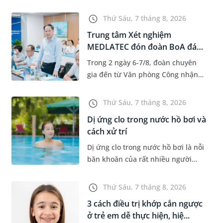
độ tuổi 35 - 50. Khi được chẩn đoán
mắc bệnh, nhiều người thường
Thứ Sáu, 7 tháng 8, 2026
băn khoăn u nang tuyến v...
Trung tâm Xét nghiệm
MEDLATEC đón đoàn BoA đánh
giá giám...
Trong 2 ngày 6-7/8, đoàn chuyên
gia đến từ Văn phòng Công nhận
Chất lượng quốc gia (BoA) đã ghi
nhận và đánh giá cao nỗ lực duy trì
Thứ Sáu, 7 tháng 8, 2026
hệ thống quản lý chất lượ...
Dị ứng clo trong nước hồ bơi và
cách xử trí
Dị ứng clo trong nước hồ bơi là nỗi
băn khoăn của rất nhiều người
thích bơi lội, đặc biệt là những
trường hợp thường xuyên bơi ở
Thứ Sáu, 7 tháng 8, 2026
những hồ bơi nhân tạo. Bài v...
3 cách điều trị khớp cắn ngược
ở trẻ em dễ thực hiện, hiệ...