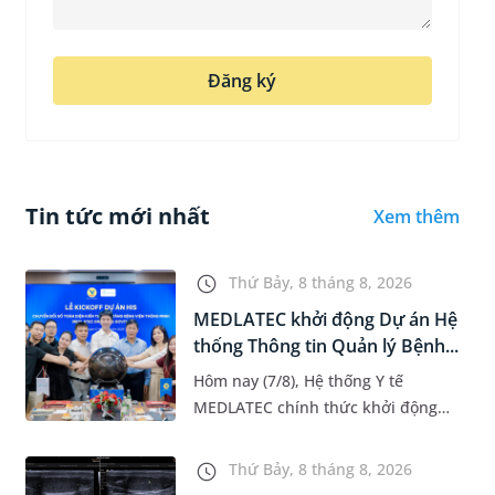
Đăng ký
Tin tức mới nhất
Xem thêm
Thứ Bảy, 8 tháng 8, 2026
MEDLATEC khởi động Dự án Hệ
thống Thông tin Quản lý Bệnh...
Hôm nay (7/8), Hệ thống Y tế
MEDLATEC chính thức khởi động
Dự án Hệ thống Thông tin Quản lý
Bệnh viện (HIS - Hospital
Thứ Bảy, 8 tháng 8, 2026
Information System) giai đoạn mới.