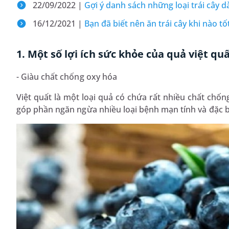
22/09/2022 |
Gợi ý danh sách những loại trái cây 
16/12/2021 |
Bạn đã biết nên ăn trái cây khi nào t
1. Một số lợi ích sức khỏe của quả việt qu
- Giàu chất chống oxy hóa
Việt quất là một loại quả có chứa rất nhiều chất chốn
góp phần ngăn ngừa nhiều loại bệnh mạn tính và đặc b