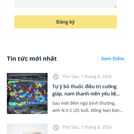
Đăng ký
Tin tức mới nhất
Xem thêm
Thứ Sáu, 7 tháng 8, 2026
Tự ý bỏ thuốc điều trị cường
giáp, nam thanh niên yếu liệ...
Sau một đêm ngủ bình thường,
anh N.V.C (25 tuổi, Đồng Nai) bàng
hoàng phát hiện yếu liệt 2 chân,
không thể vận động đi lại được. Kết
Thứ Sáu, 7 tháng 8, 2026
quả thăm khám tại Phòng...