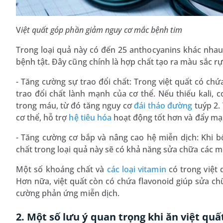
V
iệt quất góp phần giảm nguy cơ mắc bệnh tim
Trong loại quả này có đến 25 anthocyanins khác nhau,
bệnh tật. Đây cũng chính là hợp chất tạo ra màu sắc rự
- Tăng cường sự trao đổi chất: Trong việt quất có chứa
trao đổi chất lành mạnh của cơ thể. Nếu thiếu kali, c
trong máu, từ đó tăng nguy cơ
đái tháo đường
tuýp 2.
cơ thể, hỗ trợ
hệ tiêu hóa
hoạt động tốt hơn và đẩy mạn
- Tăng cường cơ bắp và nâng cao hệ miễn dịch: Khi 
chất trong loại quả này sẽ có khả năng sửa chữa các 
Một số khoáng chất và
các loại vitamin
có trong việt 
Hơn nữa, việt quất còn có chứa flavonoid giúp sửa chữ
cường phản ứng miễn dịch.
2. Một số lưu ý quan trọng khi ăn việt quấ