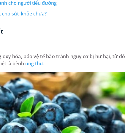
dành cho người tiểu đường
ốt cho sức khỏe chưa?
ất
g oxy hóa, bảo vệ tế bào tránh nguy cơ bị hư hại, từ đó
iệt là bệnh
ung thư
.