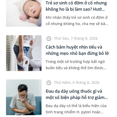
Trẻ sơ sinh có đờm ở cổ nhưng
không ho là bị làm sao? Hướ...
Khi nhận thấy trẻ sơ sinh có đờm ở
cổ nhưng không ho, cha mẹ sẽ băn
khoăn liệu con có đang mắc bệnh
đường hô hấp hay không. Những
Thứ Sáu, 7 tháng 8, 2026
chia sẻ dưới đây sẽ giúp ch...
Cách bấm huyệt nhịn tiểu và
những mẹo nhỏ bạn đừng bỏ lỡ
Trong một số trường hợp bất ngờ
buồn tiểu và không thể tìm được
nhà vệ sinh, nhiều người đã áp
dụng phương pháp bấm huyệt
Thứ Năm, 6 tháng 8, 2026
nhịn tiểu. Vậy cách bấm huyệt
Đau dạ dày uống thuốc gì và
nhịn...
một số biện pháp hỗ trợ giảm...
Đau dạ dày có thể là biểu hiện của
tình trạng nhiễm H. pylori hoặc