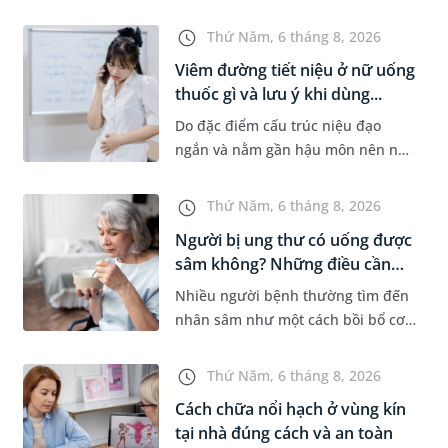
bệnh lý về đường tiêu hoá khác.
Dựa theo nguyên nhân cụ thể, bác
Thứ Năm, 6 tháng 8, 2026
sĩ sẽ cân nhắc chỉ định p...
Viêm đường tiết niệu ở nữ uống
thuốc gì và lưu ý khi dùng...
Do đặc điểm cấu trúc niệu đạo
ngắn và nằm gần hậu môn nên nữ
giới thường dễ bị viêm đường tiết
niệu hơn nam giới. Tùy theo
Thứ Năm, 6 tháng 8, 2026
nguyên nhân, mức độ nhiễm trùng
Người bị ung thư có uống được
và...
sâm không? Những điều cần
b...
Nhiều người bệnh thường tìm đến
nhân sâm như một cách bồi bổ cơ
thể trong quá trình điều trị ung
thư. Tuy nhiên, câu hỏi người bị
Thứ Năm, 6 tháng 8, 2026
ung thư có uống được sâm kh...
Cách chữa nổi hạch ở vùng kín
tại nhà đúng cách và an toàn