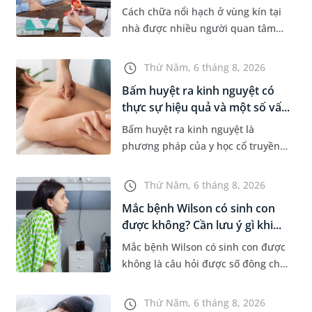
Cách chữa nổi hạch ở vùng kín tại
nhà được nhiều người quan tâm
khi xuất hiện khối hạch nhỏ ở vùng
bẹn hoặc cơ quan sinh dục. Nếu
Thứ Năm, 6 tháng 8, 2026
hạch mới xuất hiện, kích th...
Bấm huyệt ra kinh nguyệt có
thực sự hiệu quả và một số vấ...
Bấm huyệt ra kinh nguyệt là
phương pháp của y học cổ truyền
được nhiều phụ nữ quan tâm khi
gặp tình trạng chậm kinh hoặc kinh
Thứ Năm, 6 tháng 8, 2026
nguyệt không đều. Vậy phương
Mắc bệnh Wilson có sinh con
ph...
được không? Cần lưu ý gì khi...
Mắc bệnh Wilson có sinh con được
không là câu hỏi được số đông chị
em trong độ tuổi sinh sản quan
tâm. Trên thực tế, người mắc bệnh
Thứ Năm, 6 tháng 8, 2026