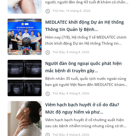
người, người đàn ông 43 tuổi đi khám có chẩn
đoán sốt xuất huyết Dengue và phải nhập viện
Thứ Hai, 10 tháng 8, 2026
điều trị ngay để tránh bi...
MEDLATEC khởi động Dự án Hệ thống
Thông tin Quản lý Bệnh...
Hôm nay (7/8), Hệ thống Y tế MEDLATEC chính
thức khởi động Dự án Hệ thống Thông tin
Quản lý Bệnh viện (HIS - Hospital Information
Thứ Bảy, 8 tháng 8, 2026
System) giai đoạn mới. Dự á...
Người đàn ông ngoại quốc phát hiện
mắc bệnh di truyền gây...
Bệnh nhân 35 tuổi, quốc tịch nước ngoài cùng
bạn gái người Việt Nam đến MEDLATEC khám
sức khỏe tiền hôn nhân. Qua thăm khám và
Thứ Bảy, 8 tháng 8, 2026
làm các xét nghiệm chuyên sâu,...
Viêm hạch bạch huyết ở cổ do đâu?
Mức độ nguy hiểm và phư...
Viêm hạch bạch huyết ở cổ thường xuất hiện
sau các bệnh nhiễm trùng nhưng cũng có thể
liên quan đến lao hạch hoặc ung thư. Để tìm
Thứ Bảy, 8 tháng 8, 2026