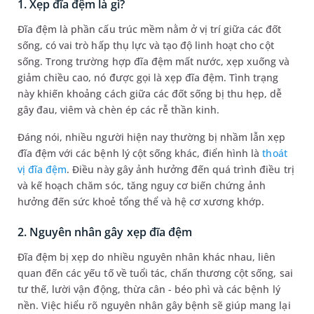
1. Xẹp đĩa đệm là gì?
Đĩa đệm là phần cấu trúc mềm nằm ở vị trí giữa các đốt
sống, có vai trò hấp thụ lực và tạo độ linh hoạt cho cột
sống. Trong trường hợp đĩa đệm mất nước, xẹp xuống và
giảm chiều cao, nó được gọi là xẹp đĩa đệm. Tình trạng
này khiến khoảng cách giữa các đốt sống bị thu hẹp, dễ
gây đau, viêm và chèn ép các rễ thần kinh.
Đáng nói, nhiều người hiện nay thường bị nhầm lẫn xẹp
đĩa đệm với các bệnh lý cột sống khác, điển hình là
thoát
vị đĩa đệm
. Điều này gây ảnh hưởng đến quá trình điều trị
và kế hoạch chăm sóc, tăng nguy cơ biến chứng ảnh
hưởng đến sức khoẻ tổng thể và hệ cơ xương khớp.
2. Nguyên nhân gây xẹp đĩa đệm
Đĩa đệm bị xẹp do nhiều nguyên nhân khác nhau, liên
quan đến các yếu tố về tuổi tác, chấn thương cột sống, sai
tư thế, lười vận động, thừa cân - béo phì và các bệnh lý
nền. Việc hiểu rõ nguyên nhân gây bệnh sẽ giúp mang lại