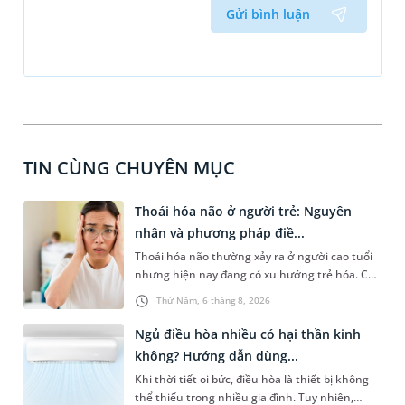
Gửi bình luận
TIN CÙNG CHUYÊN MỤC
Thoái hóa não ở người trẻ: Nguyên
nhân và phương pháp điề...
Thoái hóa não thường xảy ra ở người cao tuổi
nhưng hiện nay đang có xu hướng trẻ hóa. Các
yếu tố như căng thẳng kéo dài, lối sống thiếu
Thứ Năm, 6 tháng 8, 2026
lành mạnh, bệnh lý thần kinh, chấn thương,...
là nguyên nhân phổ biến dẫn đến thoái hóa
Ngủ điều hòa nhiều có hại thần kinh
não ở người trẻ. Bài viết sau sẽ cùng bạn tìm
không? Hướng dẫn dùng...
hiểu cụ thể căn nguyên, cách thức chẩn đoán
Khi thời tiết oi bức, điều hòa là thiết bị không
và điều trị bệnh lý này để hạn chế nguy cơ tổn
thể thiếu trong nhiều gia đình. Tuy nhiên,
thương não không thể phục hồi.