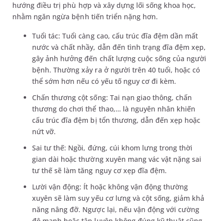
hướng điều trị phù hợp và xây dựng lối sống khoa học,
nhằm ngăn ngừa bệnh tiến triển nặng hơn.
Tuổi tác: Tuổi càng cao, cấu trúc đĩa đệm dần mất
nước và chất nhầy, dẫn đến tình trạng đĩa đệm xẹp,
gây ảnh hưởng đến chất lượng cuộc sống của người
bệnh. Thường xảy ra ở người trên 40 tuổi, hoặc có
thể sớm hơn nếu có yếu tố nguy cơ đi kèm.
Chấn thương cột sống: Tai nạn giao thông, chấn
thương do chơi thể thao,… là nguyên nhân khiến
cấu trúc đĩa đệm bị tổn thương, dẫn đến xẹp hoặc
nứt vỡ.
Sai tư thế: Ngồi, đứng, cúi khom lưng trong thời
gian dài hoặc thường xuyên mang vác vật nặng sai
tư thế sẽ làm tăng nguy cơ xẹp đĩa đệm.
Lười vận động: Ít hoặc không vận động thường
xuyên sẽ làm suy yếu cơ lưng và cột sống, giảm khả
năng nâng đỡ. Ngược lại, nếu vận động với cường
độ mạnh hoặc tập luyện không đúng kỹ thuật cũng