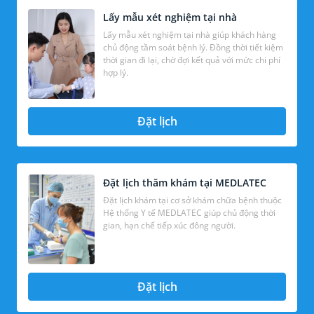
Lấy mẫu xét nghiệm tại nhà
Lấy mẫu xét nghiệm tại nhà giúp khách hàng
chủ động tầm soát bệnh lý. Đồng thời tiết kiệm
thời gian đi lại, chờ đợi kết quả với mức chi phí
hợp lý.
Đặt lịch
Đặt lịch thăm khám tại MEDLATEC
Đặt lịch khám tại cơ sở khám chữa bệnh thuộc
Hệ thống Y tế MEDLATEC giúp chủ động thời
gian, hạn chế tiếp xúc đông người.
Đặt lịch