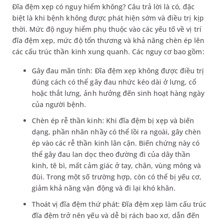
Đĩa đệm xẹp có nguy hiểm không? Câu trả lời là có, đặc
biệt là khi bệnh không được phát hiện sớm và điều trị kịp
thời. Mức độ nguy hiểm phụ thuộc vào các yếu tố về vị trí
đĩa đệm xẹp, mức độ tổn thương và khả năng chèn ép lên
các cấu trúc thần kinh xung quanh. Các nguy cơ bao gồm:
Gây đau mãn tính: Đĩa đệm xẹp không được điều trị
đúng cách có thể gây đau nhức kéo dài ở lưng, cổ
hoặc thắt lưng, ảnh hưởng đến sinh hoạt hàng ngày
của người bệnh.
Chèn ép rễ thần kinh: Khi đĩa đệm bị xẹp và biến
dạng, phần nhân nhầy có thể lồi ra ngoài, gây chèn
ép vào các rễ thần kinh lân cận. Biến chứng này có
thể gây đau lan dọc theo đường đi của dây thần
kinh, tê bì, mất cảm giác ở tay, chân, vùng mông và
đùi. Trong một số trường hợp, còn có thể bị yếu cơ,
giảm khả năng vận động và đi lại khó khăn.
Thoát vị đĩa đệm thứ phát: Đĩa đệm xẹp làm cấu trúc
đĩa đệm trở nên yếu và dễ bị rách bao xơ, dẫn đến