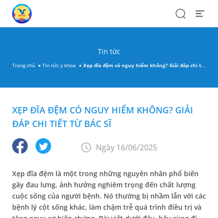
Search
Open
Menu
Tin tức
Trang chủ
Tin tức y khoa
Xẹp đĩa đệm có nguy hiểm không? Giải đáp chi tiết từ bác sĩ
XẸP ĐĨA ĐỆM CÓ NGUY HIỂM KHÔNG? GIẢI
ĐÁP CHI TIẾT TỪ BÁC SĨ
Ngày 16/06/2025
Xẹp đĩa đệm là một trong những nguyên nhân phổ biến
gây đau lưng, ảnh hưởng nghiêm trọng đến chất lượng
cuộc sống của người bệnh. Nó thường bị nhầm lẫn với các
bệnh lý cột sống khác, làm chậm trễ quá trình điều trị và