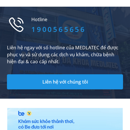
có thể kéo dài lâu hơn và cần được thăm khám.
Bài viết dưới đây sẽ giúp bạn hiểu rõ thời gian
hồi phục, dấu hiệu cần lưu ý và cách cải thiện
Hotline
tình trạng này.
1900565656
Liên hệ ngay với số hotline của MEDLATEC để được
phục vụ và sử dụng các dịch vụ khám, chữa bệnh
hiện đại & cao cấp nhất.
Liên hệ với chúng tôi