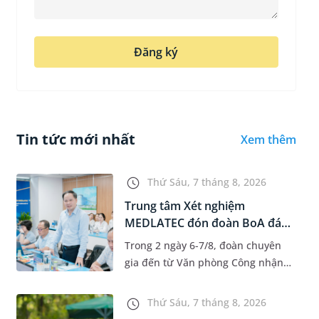
Đăng ký
Tin tức mới nhất
Xem thêm
Thứ Sáu, 7 tháng 8, 2026
Trung tâm Xét nghiệm
MEDLATEC đón đoàn BoA đánh
giá giám...
Trong 2 ngày 6-7/8, đoàn chuyên
gia đến từ Văn phòng Công nhận
Chất lượng quốc gia (BoA) đã ghi
nhận và đánh giá cao nỗ lực duy trì
Thứ Sáu, 7 tháng 8, 2026
hệ thống quản lý chất lượ...