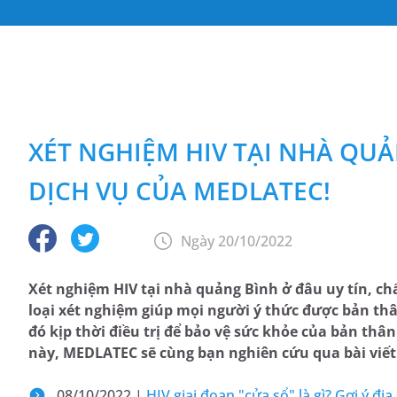
XÉT NGHIỆM HIV TẠI NHÀ QUẢ
DỊCH VỤ CỦA MEDLATEC!
Ngày 20/10/2022
Xét nghiệm HIV tại nhà quảng Bình ở đâu uy tín, ch
loại xét nghiệm giúp mọi người ý thức được bản th
đó kịp thời điều trị để bảo vệ sức khỏe của bản thâ
này, MEDLATEC sẽ cùng bạn nghiên cứu qua bài viết
08/10/2022 |
HIV giai đoạn "cửa sổ" là gì? Gợi ý đị