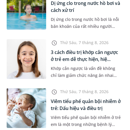
Dị ứng clo trong nước hồ bơi và
cách xử trí
Dị ứng clo trong nước hồ bơi là nỗi
băn khoăn của rất nhiều người
thích bơi lội, đặc biệt là những
trường hợp thường xuyên bơi ở
Thứ Sáu, 7 tháng 8, 2026
những hồ bơi nhân tạo. Bài v...
3 cách điều trị khớp cắn ngược
ở trẻ em dễ thực hiện, hiệ...
Khớp cắn ngược là vấn đề không
chỉ làm giảm chức năng ăn nhai
của trẻ mà còn làm mất đi sự cân
đối của khuôn mặt. Do đó, cần khắc
Thứ Sáu, 7 tháng 8, 2026
phục sớm tình trạng này để...
Viêm tiểu phế quản bội nhiễm ở
trẻ: Dấu hiệu và điều trị
Viêm tiểu phế quản bội nhiễm ở trẻ
em là một trong những bệnh lý