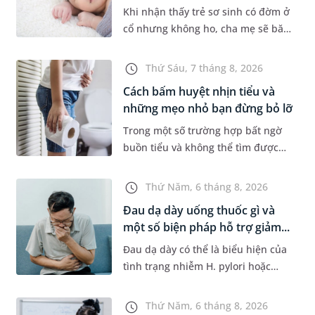
Khi nhận thấy trẻ sơ sinh có đờm ở
cổ nhưng không ho, cha mẹ sẽ băn
khoăn liệu con có đang mắc bệnh
đường hô hấp hay không. Những
Thứ Sáu, 7 tháng 8, 2026
chia sẻ dưới đây sẽ giúp ch...
Cách bấm huyệt nhịn tiểu và
những mẹo nhỏ bạn đừng bỏ lỡ
Trong một số trường hợp bất ngờ
buồn tiểu và không thể tìm được
nhà vệ sinh, nhiều người đã áp
dụng phương pháp bấm huyệt
Thứ Năm, 6 tháng 8, 2026
nhịn tiểu. Vậy cách bấm huyệt
Đau dạ dày uống thuốc gì và
nhịn...
một số biện pháp hỗ trợ giảm...
Đau dạ dày có thể là biểu hiện của
tình trạng nhiễm H. pylori hoặc
bệnh lý về đường tiêu hoá khác.
Dựa theo nguyên nhân cụ thể, bác
Thứ Năm, 6 tháng 8, 2026