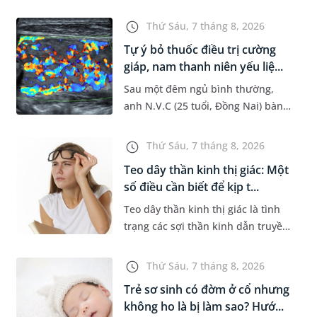
đường hô hấp nguy hiểm, thường
bùng phát vào thời điểm giao mùa.
Thứ Sáu, 7 tháng 8, 2026
Khi những tổn thương ban đầ...
Tự ý bỏ thuốc điều trị cường
giáp, nam thanh niên yếu liệ...
Sau một đêm ngủ bình thường,
anh N.V.C (25 tuổi, Đồng Nai) bàng
hoàng phát hiện yếu liệt 2 chân,
không thể vận động đi lại được. Kết
Thứ Sáu, 7 tháng 8, 2026
quả thăm khám tại Phòng...
Teo dây thần kinh thị giác: Một
số điều cần biết để kịp t...
Teo dây thần kinh thị giác là tình
trạng các sợi thần kinh dẫn truyền
tín hiệu từ mắt lên não bị tổn
thương và dần mất đi chức năng
Thứ Sáu, 7 tháng 8, 2026
hoạt động. Nếu điều trị m...
Trẻ sơ sinh có đờm ở cổ nhưng
không ho là bị làm sao? Hướ...