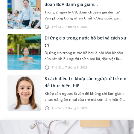
đoàn BoA đánh giá giám...
Trong 2 ngày 6-7/8, đoàn chuyên gia đến từ
Văn phòng Công nhận Chất lượng quốc gia
(BoA) đã ghi nhận và đánh giá cao nỗ lực duy trì
Thứ Sáu, 7 tháng 8, 2026
hệ thống quản lý chất lượ...
Dị ứng clo trong nước hồ bơi và cách xử
trí
Dị ứng clo trong nước hồ bơi là nỗi băn khoăn
của rất nhiều người thích bơi lội, đặc biệt là
những trường hợp thường xuyên bơi ở những
Thứ Sáu, 7 tháng 8, 2026
hồ bơi nhân tạo. Bài v...
3 cách điều trị khớp cắn ngược ở trẻ em
dễ thực hiện, hiệ...
Khớp cắn ngược là vấn đề không chỉ làm giảm
chức năng ăn nhai của trẻ mà còn làm mất đi
sự cân đối của khuôn mặt. Do đó, cần khắc
Thứ Sáu, 7 tháng 8, 2026
phục sớm tình trạng này để...