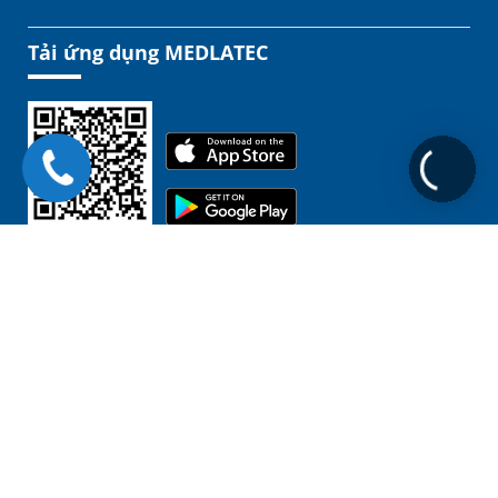
Tải ứng dụng MEDLATEC
Liên kết
Chịu trách nhiệm nội dung:
GĐ. BSCKII. Nguyễn Đình Tuấn