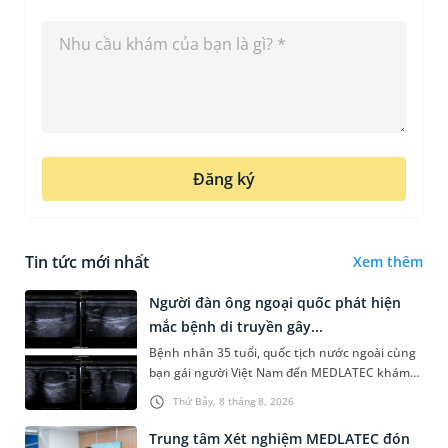
Đăng ký
Tin tức mới nhất
Xem thêm
Người đàn ông ngoại quốc phát hiện
mắc bệnh di truyền gây...
Bệnh nhân 35 tuổi, quốc tịch nước ngoài cùng
bạn gái người Việt Nam đến MEDLATEC khám
sức khỏe tiền hôn nhân. Qua thăm khám và
Thứ Bảy, 8 tháng 8, 2026
làm các xét nghiệm chuyên sâu,...
Trung tâm Xét nghiệm MEDLATEC đón