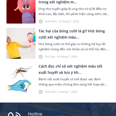
trong xét nghiệm m...
Ung thư tuyến giáp là ung thư có tỷ lệ điều trị
khỏi cao, đặc biệt, khi phát hiện càng sớm, việc
chữa trị sẽ càng hiệu quả. Do đó, việc tầm soát
Thứ Năm, 16 tháng 7, 2026
định kỳ hoặc ngay khi có biểu hiện bất thường
là rất cần thiết. Vậy những chỉ số ung thư
Tác hại của bóng cười là gì? Hút bóng
tuyến giáp trong xét nghiệm máu nào cần được
cười xét nghiệm máu...
quan tâm và người bệnh cần lưu ý điều gì?
Hút bóng cười có thể gây ra những hệ lụy rất
nghiêm trọng đến sức khỏe và có thể tác động
tiêu cực đến đời sống xã hội. Trong đó, một vấn
Thứ Sáu, 10 tháng 7, 2026
đề được nhiều người quan tâm là “hút bóng
cười xét nghiệm máu có ra không”. Dưới đây là
Cách đọc chỉ số xét nghiệm máu sốt
thông tin chi tiết giúp bạn trả lời câu hỏi này.
xuất huyết và lưu ý kh...
Bệnh sốt xuất huyết có thể được xác định
thông qua triệu chứng lâm sàng kết hợp xét
nghiệm máu. Nhưng nắm được cách đọc chỉ số
Thứ Năm, 9 tháng 7, 2026
xét nghiệm máu sốt xuất huyết không hề đơn
giản. Bài viết sau đây sẽ chia sẻ cụ thể hơn về
các chỉ số này để bạn đọc tham khảo.
Hotline