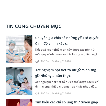
TIN CÙNG CHUYÊN MỤC
Chuyên gia chia sẻ những yếu tố quyết
định độ chính xác c...
Kết quả xét nghiệm tin cậy được tạo nên từ
một quy trình quản lý chất lượng nghiêm ngặt,
xuyên suốt từ trước, trong và sau xét nghiệm.
Thứ Sáu, 24 tháng 7, 2026
Theo PGS.TS Nguyễn Thái Sơn - Giám đốc Hệ
thống Xét nghiệm MEDLATEC, chỉ khi mỗi công
Xét nghiệm nội tiết tố nữ gồm những
đoạn đều được thực hiện đúng quy trình và
gì? Những ai cần thực...
kiểm soát chặt chẽ, kết quả xét nghiệm mới
Xét nghiệm nội tiết tố nữ có thể được bác sĩ chỉ
thực sự có giá trị trong phát hiện bệnh, hỗ trợ
định trong nhiều trường hợp khác nhau để
chẩn đoán và theo dõi hiệu quả điều trị.
đánh giá về tình trạng sức khỏe của chị em, đặc
Thứ Sáu, 24 tháng 7, 2026
biệt là sức khỏe sinh sản. Vậy loại xét nghiệm
này bao gồm những gì? Những ai cần xét
Tìm hiểu các chỉ số ung thư tuyến giáp
nghiệm?