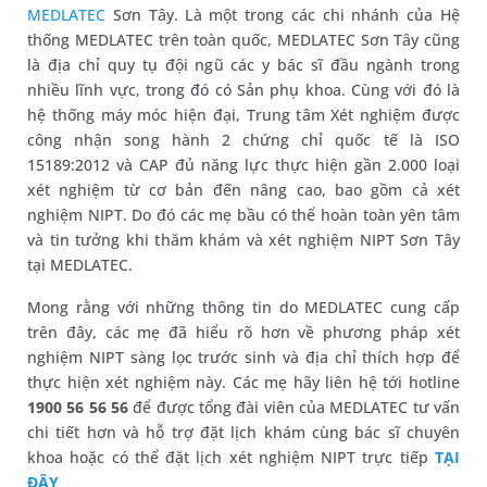
MEDLATEC
Sơn Tây. Là một trong các chi nhánh của Hệ
thống MEDLATEC trên toàn quốc, MEDLATEC Sơn Tây cũng
là địa chỉ quy tụ đội ngũ các y bác sĩ đầu ngành trong
nhiều lĩnh vực, trong đó có Sản phụ khoa. Cùng với đó là
hệ thống máy móc hiện đại, Trung tâm Xét nghiệm được
công nhận song hành 2 chứng chỉ quốc tế là ISO
15189:2012 và CAP đủ năng lực thực hiện gần 2.000 loại
xét nghiệm từ cơ bản đến nâng cao, bao gồm cả xét
nghiệm NIPT. Do đó các mẹ bầu có thể hoàn toàn yên tâm
và tin tưởng khi thăm khám và xét nghiệm NIPT Sơn Tây
tại MEDLATEC.
Mong rằng với những thông tin do MEDLATEC cung cấp
trên đây, các mẹ đã hiểu rõ hơn về phương pháp xét
nghiệm NIPT sàng lọc trước sinh và địa chỉ thích hợp để
thực hiện xét nghiệm này. Các mẹ hãy liên hệ tới hotline
1900 56 56 56
để được tổng đài viên của MEDLATEC tư vấn
chi tiết hơn và hỗ trợ đặt lịch khám cùng bác sĩ chuyên
khoa hoặc có thể đặt lịch xét nghiệm NIPT trực tiếp
TẠI
ĐÂY