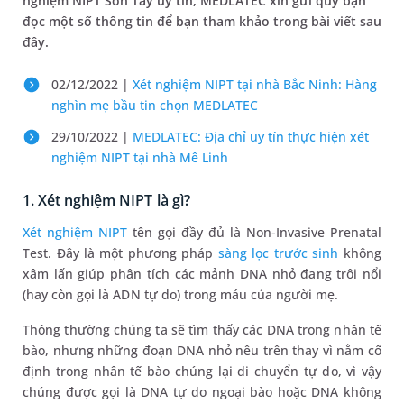
nghiệm NIPT Sơn Tây uy tín, MEDLATEC xin gửi quý bạn
đọc một số thông tin để bạn tham khảo trong bài viết sau
đây.
02/12/2022 |
Xét nghiệm NIPT tại nhà Bắc Ninh: Hàng
nghìn mẹ bầu tin chọn MEDLATEC
29/10/2022 |
MEDLATEC: Địa chỉ uy tín thực hiện xét
nghiệm NIPT tại nhà Mê Linh
1. Xét nghiệm NIPT là gì?
Xét nghiệm NIPT
tên gọi đầy đủ là Non-Invasive Prenatal
Test. Đây là một phương pháp
sàng lọc trước sinh
không
xâm lấn giúp phân tích các mảnh DNA nhỏ đang trôi nổi
(hay còn gọi là ADN tự do) trong máu của người mẹ.
Thông thường chúng ta sẽ tìm thấy các DNA trong nhân tế
bào, nhưng những đoạn DNA nhỏ nêu trên thay vì nằm cố
định trong nhân tế bào chúng lại di chuyển tự do, vì vậy
chúng được gọi là DNA tự do ngoại bào hoặc DNA không