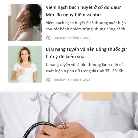
Viêm hạch bạch huyết ở cổ do đâu?
Mức độ nguy hiểm và phư...
Viêm hạch bạch huyết ở cổ thường xuất hiện
sau các bệnh nhiễm trùng nhưng cũng có thể
liên quan đến lao hạch hoặc ung thư. Để tìm
Thứ Bảy, 8 tháng 8, 2026
hiểu nguyên nhân gây viêm,...
Bị u nang tuyến vú nên uống thuốc gì?
Lưu ý để kiểm soát...
U nang tuyến vú là tổn thương lành tính dễ
xuất hiện ở phụ nữ trong độ tuổi 35 - 50. Khi
được chẩn đoán mắc bệnh, nhiều người
Thứ Bảy, 8 tháng 8, 2026
thường băn khoăn u nang tuyến v...