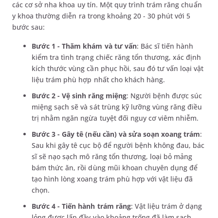
các cơ sở nha khoa uy tín. Một quy trình trám răng chuẩn
y khoa thường diễn ra trong khoảng 20 - 30 phút với 5
bước sau:
Bước 1 - Thăm khám và tư vấn
: Bác sĩ tiến hành
kiểm tra tình trạng chiếc răng tổn thương, xác định
kích thước vùng cần phục hồi, sau đó tư vấn loại vật
liệu trám phù hợp nhất cho khách hàng.
Bước 2 - Vệ sinh răng miệng
: Người bệnh được súc
miệng sạch sẽ và sát trùng kỹ lưỡng vùng răng điều
trị nhằm ngăn ngừa tuyệt đối nguy cơ viêm nhiễm.
Bước 3 - Gây tê (nếu cần) và sửa soạn xoang trám
:
Sau khi gây tê cục bộ để người bệnh không đau, bác
sĩ sẽ nạo sạch mô răng tổn thương, loại bỏ mảng
bám thức ăn, rồi dùng mũi khoan chuyên dụng để
tạo hình lòng xoang trám phù hợp với vật liệu đã
chọn.
Bước 4 - Tiến hành trám răng
: Vật liệu trám ở dạng
lỏng được lấp đầy vào khoảng trống đã làm sạch.