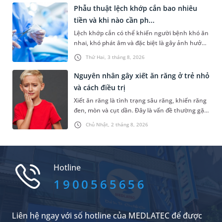
hiểu rõ hơn về nguyên nhân, dấu hiệu nhận
Phẫu thuật lệch khớp cắn bao nhiêu
biết và phương pháp điều trị áp xe răng số 8
tiền và khi nào cần ph...
phù hợp.
Lệch khớp cắn có thể khiến người bệnh khó ăn
nhai, khó phát âm và đặc biệt là gây ảnh hưởng
đến thẩm mỹ. Một trong những phương pháp
Thứ Hai, 3 tháng 8, 2026
được áp dụng để điều trị lệch khớp cắn là phẫu
thuật. Vậy phẫu thuật lệch khớp cắn bao nhiêu
Nguyên nhân gây xiết ăn răng ở trẻ nhỏ
tiền và khi nào cần phẫu thuật?
và cách điều trị
Xiết ăn răng là tình trạng sâu răng, khiến răng
đen, mòn và cụt dần. Đây là vấn đề thường gặp
ở trẻ nhỏ nhưng cũng có thể xảy ra ở người lớn
Chủ Nhật, 2 tháng 8, 2026
nếu vệ sinh răng kém hoặc có thói quen ăn
nhiều đồ ngọt. Bài viết dưới đây là những thông
tin về nguyên nhân gây bệnh và cách điều trị
hiệu quả.
Hotline
1900565656
Liên hệ ngay với số hotline của MEDLATEC để được