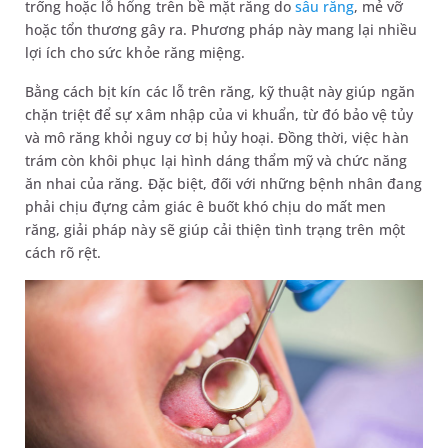
trống hoặc lỗ hổng trên bề mặt răng do
sâu răng
, mẻ vỡ
hoặc tổn thương gây ra. Phương pháp này mang lại nhiều
lợi ích cho sức khỏe răng miệng.
Bằng cách bịt kín các lỗ trên răng, kỹ thuật này giúp ngăn
chặn triệt để sự xâm nhập của vi khuẩn, từ đó bảo vệ tủy
và mô răng khỏi nguy cơ bị hủy hoại. Đồng thời, việc hàn
trám còn khôi phục lại hình dáng thẩm mỹ và chức năng
ăn nhai của răng. Đặc biệt, đối với những bệnh nhân đang
phải chịu đựng cảm giác ê buốt khó chịu do mất men
răng, giải pháp này sẽ giúp cải thiện tình trạng trên một
cách rõ rệt.