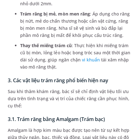
nhỏ dưới 2mm.
Trám răng bị mẻ, mòn men răng
: Áp dụng cho răng
bị nứt, mẻ do chấn thương hoặc cắn vật cứng, răng
bị mòn men răng. Nha sĩ sẽ vệ sinh và bù đắp lại
phần mô răng bị mất để khôi phục cấu trúc răng.
Thay thế miếng trám cũ
: Thực hiện khi miếng trám
cũ bị mòn, lỏng lẻo hoặc bong tróc sau một thời gian
dài sử dụng, giúp ngăn chặn
vi khuẩn
tái xâm nhập
vào mô răng thật.
3. Các vật liệu trám răng phổ biến hiện nay
Sau khi thăm khám răng, bác sĩ sẽ chỉ định vật liệu tối ưu
dựa trên tình trạng và vị trí của chiếc răng cần phục hình,
cụ thể:
3.1. Trám răng bằng Amalgam (Trám bạc)
Amalgam là hợp kim màu bạc được tạo nên từ sự kết hợp
giữa thủy ngân, bạc, thiếc và đồng. Loại vật liệu này có độ