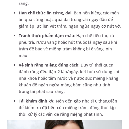
răng.
Hạn chế thức ăn cứng, dai
: Bạn nên kiêng các món
ăn quá cứng hoặc quá dai trong vài ngày đầu để
giảm áp lực lên vết trám, ngăn ngừa nguy cơ nứt vỡ.
Tránh thực phẩm đậm màu
: Hạn chế tiêu thụ cà
phê, trà, rượu vang hoặc hút thuốc lá ngay sau khi
trám để bảo vệ miếng trám không bị ố vàng, xỉn
màu.
Vệ sinh răng miệng đúng cách
: Duy trì thói quen
đánh răng đều đặn 2 lần/ngày, kết hợp sử dụng chỉ
nha khoa hoặc tăm nước và nước súc miệng kháng
khuẩn để ngăn ngừa mảng bám cũng như tình
trạng tái phát sâu răng.
Tái khám định kỳ
: Nên đến gặp nha sĩ 6 tháng/lần
để kiểm tra độ bền của miếng trám, đồng thời kịp
thời xử lý các vấn đề răng miệng phát sinh.