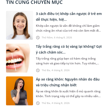
TIN CÙNG CHUYÊN MỤC
3 cách điều trị khớp cắn ngược ở trẻ em
dễ thực hiện, hiệ...
Khớp cắn ngược là vấn đề không chỉ làm giảm
chức năng ăn nhai của trẻ mà còn làm mất đi
sự cân đối của khuôn mặt. Do đó, cần khắc
Thứ Năm, 6 tháng 8, 2026
phục sớm tình trạng này để bảo vệ sức khỏe
răng miệng và sức khỏe tổng thể của trẻ. Dưới
Tẩy trắng răng có bị vàng lại không? Gợi
đây là 3 cách điều trị khớp cắn ngược ở trẻ em
ý cách chăm sóc...
dễ thực hiện, hiệu quả cao mà các bậc phụ
Tẩy trắng răng giúp bạn có hàm răng trắng
huynh có thể tham khảo.
sáng hơn và giao tiếp tự tin hơn. Tuy nhiên,
nhiều người lại băn khoăn về tình trạng răng bị
Thứ Ba, 4 tháng 8, 2026
vàng ố, xỉn màu sau khi tẩy trắng một thời
gian. Vậy tẩy trắng răng có bị vàng lại không? Vì
Áp xe răng khôn: Nguyên nhân do đâu
sao răng bị vàng trở lại và cần chăm sóc răng
và triệu chứng nhận biết
như thế nào. Mời bạn cùng tham khảo câu trả
Áp xe răng khôn là xuất hiện ổ mủ quanh răng
lời chi tiết dưới đây.
khôn. Tình trạng này có thể gây ra nhiều vấn
đề nghiêm trọng, đặc biệt gây ảnh hưởng lớn
Thứ Ba, 4 tháng 8, 2026
đến răng số 7. Bài viết dưới đây sẽ giúp bạn