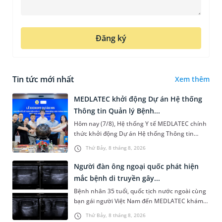
Đăng ký
Tin tức mới nhất
Xem thêm
MEDLATEC khởi động Dự án Hệ thống
Thông tin Quản lý Bệnh...
Hôm nay (7/8), Hệ thống Y tế MEDLATEC chính
thức khởi động Dự án Hệ thống Thông tin
Quản lý Bệnh viện (HIS - Hospital Information
Thứ Bảy, 8 tháng 8, 2026
System) giai đoạn mới. Dự á...
Người đàn ông ngoại quốc phát hiện
mắc bệnh di truyền gây...
Bệnh nhân 35 tuổi, quốc tịch nước ngoài cùng
bạn gái người Việt Nam đến MEDLATEC khám
sức khỏe tiền hôn nhân. Qua thăm khám và
Thứ Bảy, 8 tháng 8, 2026
làm các xét nghiệm chuyên sâu,...