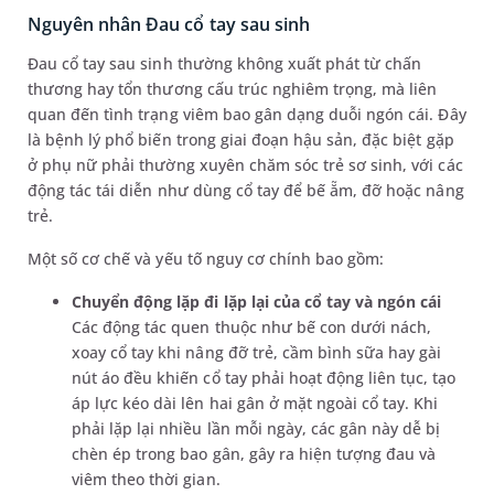
Nguyên nhân Đau cổ tay sau sinh
Đau cổ tay sau sinh thường không xuất phát từ chấn
thương hay tổn thương cấu trúc nghiêm trọng, mà liên
quan đến tình trạng viêm bao gân dạng duỗi ngón cái. Đây
là bệnh lý phổ biến trong giai đoạn hậu sản, đặc biệt gặp
ở phụ nữ phải thường xuyên chăm sóc trẻ sơ sinh, với các
động tác tái diễn như dùng cổ tay để bế ẵm, đỡ hoặc nâng
trẻ.
Một số cơ chế và yếu tố nguy cơ chính bao gồm:
Chuyển động lặp đi lặp lại của cổ tay và ngón cái
Các động tác quen thuộc như bế con dưới nách,
xoay cổ tay khi nâng đỡ trẻ, cầm bình sữa hay gài
nút áo đều khiến cổ tay phải hoạt động liên tục, tạo
áp lực kéo dài lên hai gân ở mặt ngoài cổ tay. Khi
phải lặp lại nhiều lần mỗi ngày, các gân này dễ bị
chèn ép trong bao gân, gây ra hiện tượng đau và
viêm theo thời gian.