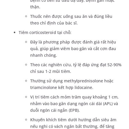
bệnh có tiền sử đau dạ dày, bệnh gan hoặc
thận.
Thuốc nên được uống sau ăn và đúng liều
theo chỉ định của bác sĩ.
Tiêm corticosteroid tại chỗ:
Đây là phương pháp được đánh giá rất hiệu
quả, giúp giảm viêm bao gân và cắt cơn đau
nhanh chóng.
Theo các nghiên cứu, tỷ lệ đáp ứng đạt 52-90%
chỉ sau 1-2 mũi tiêm.
Thường sử dụng methylprednisolone hoặc
triamcinolone kết hợp lidocaine.
Vị trí tiêm cách mỏm trâm quay khoảng 1 cm,
nhằm vào bao gân dạng ngón cái dài (APL) và
duỗi ngón cái ngắn (EPB).
Khuyến khích tiêm dưới hướng dẫn siêu âm
nếu nghi có vách ngăn bất thường, để tăng