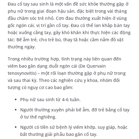
Đau cổ tay sau sinh là một vấn đề sức khỏe thường gặp ở
phụ nữ trong giai đoạn hậu sản, đặc biệt trong vài tháng
đầu chăm sóc trẻ nhỏ. Cơn đau thường xuất hiện ở vùng
gốc ngón cái, vị trí gần cổ tay. Đau có thể lan khắp bàn tay
hoặc xuống cẳng tay, gây khó khăn khi thực hiện các động
tác: Bế ẵm trẻ, cho trẻ bú, thay tã hoặc cầm nắm đồ vật
thường ngày.
Trong nhiều trường hợp, tình trạng này liên quan đến
viêm bao gân dạng duỗi ngón cái (De Quervain
tenosynovitis) – một rối loạn thường gặp ở phụ nữ trong
và sau thai kỳ. Theo các nghiên cứu y khoa, nhóm đối
tượng có nguy cơ cao bao gồm:
Phụ nữ sau sinh từ 4-6 tuần.
Người thường xuyên phải bế ẵm, đỡ trẻ bằng cổ tay
ở tư thế nghiêng.
Người có tiền sử bệnh lý viêm khớp, suy giáp, hoặc
bất thường giải phẫu bao gân cổ tay.