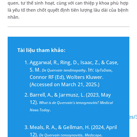
quen, tư thế sinh hoạt, cùng với can thiệp y khoa phù hợp
là yếu tố then chốt quyết định tiên lượng lâu dài của bệnh
nhân.
Tài liệu tham khảo:
Aggarwal, R., Ring, D., Isaac, Z., & Case,
S. M.
. In:
,
De Quervain tendinopathy
UpToDate
Connor RF (Ed), Wolters Kluwer.
(Accessed on March 21, 2025.)
Barrell, A., & Jarmusz, L. (2023, May
12).
What is de Quervain's tenosynovitis?
Medical
.
News Today
https://www.medicalnewstoday.com/articles/
Meals, R. A., & Gellman, H. (2024, April
12).
.
.
De Quervain tenosynovitis
Medscape