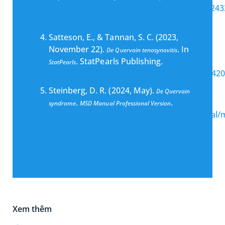
https://emedicine.medscape.com/article/1243
overview
Satteson, E., & Tannan, S. C. (2023,
November 22).
. In
De Quervain tenosynovitis
. StatPearls Publishing.
StatPearls
https://www.ncbi.nlm.nih.gov/books/NBK4420
Steinberg, D. R. (2024, May).
De Quervain
.
.
syndrome
MSD Manual Professional Version
https://www.msdmanuals.com/professional/m
and-connective-tissue-
disorders/hand-disorders/de-
quervain-syndrome
Xem thêm