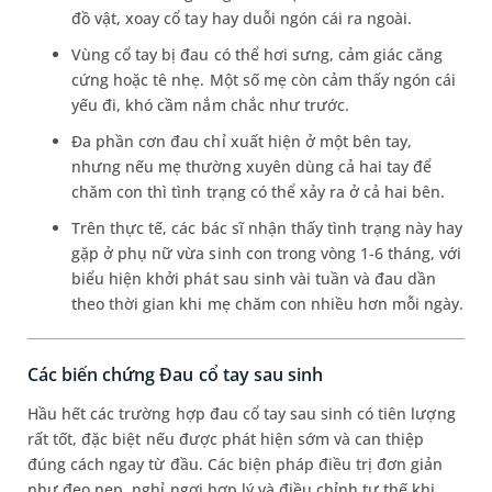
đồ vật, xoay cổ tay hay duỗi ngón cái ra ngoài.
Vùng cổ tay bị đau có thể hơi sưng, cảm giác căng
cứng hoặc tê nhẹ. Một số mẹ còn cảm thấy ngón cái
yếu đi, khó cầm nắm chắc như trước.
Đa phần cơn đau chỉ xuất hiện ở một bên tay,
nhưng nếu mẹ thường xuyên dùng cả hai tay để
chăm con thì tình trạng có thể xảy ra ở cả hai bên.
Trên thực tế, các bác sĩ nhận thấy tình trạng này hay
gặp ở phụ nữ vừa sinh con trong vòng 1-6 tháng, với
biểu hiện khởi phát sau sinh vài tuần và đau dần
theo thời gian khi mẹ chăm con nhiều hơn mỗi ngày.
Các biến chứng Đau cổ tay sau sinh
Hầu hết các trường hợp đau cổ tay sau sinh có tiên lượng
rất tốt, đặc biệt nếu được phát hiện sớm và can thiệp
đúng cách ngay từ đầu. Các biện pháp điều trị đơn giản
như đeo nẹp, nghỉ ngơi hợp lý và điều chỉnh tư thế khi