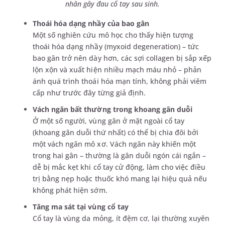
nhân gây đau cổ tay sau sinh.
Thoái hóa dạng nhầy của bao gân
Một số nghiên cứu mô học cho thấy hiện tượng
thoái hóa dạng nhầy (myxoid degeneration) – tức
bao gân trở nên dày hơn, các sợi collagen bị sắp xếp
lộn xộn và xuất hiện nhiều mạch máu nhỏ – phản
ánh quá trình thoái hóa mạn tính, không phải viêm
cấp như trước đây từng giả định.
Vách ngăn bất thường trong khoang gân duỗi
Ở một số người, vùng gân ở mặt ngoài cổ tay
(khoang gân duỗi thứ nhất) có thể bị chia đôi bởi
một vách ngăn mô xơ. Vách ngăn này khiến một
trong hai gân – thường là gân duỗi ngón cái ngắn –
dễ bị mắc kẹt khi cổ tay cử động, làm cho việc điều
trị bằng nẹp hoặc thuốc khó mang lại hiệu quả nếu
không phát hiện sớm.
Tăng ma sát tại vùng cổ tay
Cổ tay là vùng da mỏng, ít đệm cơ, lại thường xuyên