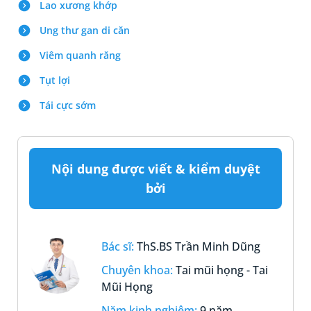
Lao xương khớp
Ung thư gan di căn
Viêm quanh răng
Tụt lợi
Tái cực sớm
Nội dung được viết & kiểm duyệt
bởi
Bác sĩ:
ThS.BS Trần Minh Dũng
Chuyên khoa:
Tai mũi họng - Tai
Mũi Họng
Năm kinh nghiệm:
9 năm