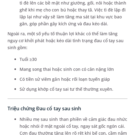
tì đè lên các bề mặt như giường, gối, nôi hoặc thành
ghế khi mẹ cho con bú hoặc thay tã. Việc tì đè lặp đi
lặp lại như vậy sẽ làm tăng ma sát tại khu vực bao
gân, góp phần gây kích ứng và đau kéo dài.
Ngoài ra, một số yếu tố thuận lợi khác có thể làm tăng
nguy cơ khởi phát hoặc kéo dài tình trạng đau cổ tay sau
sinh gồm:
Tuổi ≥30
Mang song thai hoặc sinh con có cân nặng lớn
Có tiền sử viêm gân hoặc rối loạn tuyến giáp
Sử dụng khớp cổ tay sai tư thế thường xuyên.
Triệu chứng Đau cổ tay sau sinh
Nhiều mẹ sau sinh than phiền về cảm giác đau nhức
hoặc nhói ở mặt ngoài cổ tay, ngay sát gốc ngón cái.
Cơn đau thường tăng lên rõ rệt khi bế con, cầm nắm