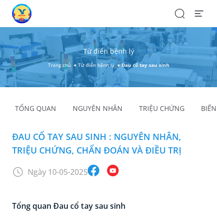
Search
Open
Menu
Từ điển bệnh lý
Trang chủ
Từ điển bệnh lý
Đau cổ tay sau sinh
TỔNG QUAN
NGUYÊN NHÂN
TRIỆU CHỨNG
BIẾ
ĐAU CỔ TAY SAU SINH : NGUYÊN NHÂN,
TRIỆU CHỨNG, CHẨN ĐOÁN VÀ ĐIỀU TRỊ
Ngày 10-05-2025
Tổng quan Đau cổ tay sau sinh