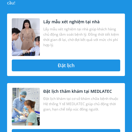
cầu!
Lấy mẫu xét nghiệm tại nhà
Lấy mẫu xét nghiệm tại nhà giúp khách hàng
chủ động tầm soát bệnh lý. Đồng thời tiết kiệm
thời gian đi lại, chờ đợi kết quả với mức chi phí
hợp lý.
Đặt lịch
Đặt lịch thăm khám tại MEDLATEC
Đặt lịch khám tại cơ sở khám chữa bệnh thuộc
Hệ thống Y tế MEDLATEC giúp chủ động thời
gian, hạn chế tiếp xúc đông người.