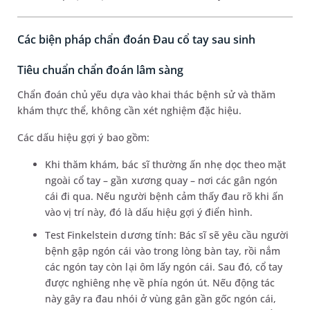
Các biện pháp chẩn đoán Đau cổ tay sau sinh
Tiêu chuẩn chẩn đoán lâm sàng
Chẩn đoán chủ yếu dựa vào khai thác bệnh sử và thăm
khám thực thể, không cần xét nghiệm đặc hiệu.
Các dấu hiệu gợi ý bao gồm:
Khi thăm khám, bác sĩ thường ấn nhẹ dọc theo mặt
ngoài cổ tay – gần xương quay – nơi các gân ngón
cái đi qua. Nếu người bệnh cảm thấy đau rõ khi ấn
vào vị trí này, đó là dấu hiệu gợi ý điển hình.
Test Finkelstein dương tính: Bác sĩ sẽ yêu cầu người
bệnh gập ngón cái vào trong lòng bàn tay, rồi nắm
các ngón tay còn lại ôm lấy ngón cái. Sau đó, cổ tay
được nghiêng nhẹ về phía ngón út. Nếu động tác
này gây ra đau nhói ở vùng gân gần gốc ngón cái,