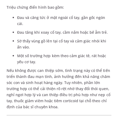
Triệu chứng điển hình bao gồm:
Đau và căng tức ở mặt ngoài cổ tay, gần gốc ngón
cái.
Đau tăng khi xoay cổ tay, cầm nắm hoặc bế ẵm trẻ.
Sờ thấy vùng gồ lên tại cổ tay và cảm giác nhói khi
ấn vào.
Một số trường hợp kèm theo cảm giác tê, rát hoặc
yếu cơ tay.
Nếu không được can thiệp sớm, tình trạng này có thể tiến
triển thành đau mạn tính, ảnh hưởng đến khả năng chăm
sóc con và sinh hoạt hàng ngày. Tuy nhiên, phần lớn
trường hợp có thể cải thiện rõ rệt nhờ thay đổi thói quen,
nghỉ ngơi hợp lý và can thiệp điều trị phù hợp như nẹp cổ
tay, thuốc giảm viêm hoặc tiêm corticoid tại chỗ theo chỉ
định của bác sĩ chuyên khoa.