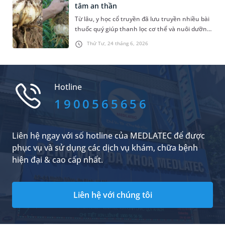
tâm an thần
Từ lâu, y học cổ truyền đã lưu truyền nhiều bài
thuốc quý giúp thanh lọc cơ thể và nuôi dưỡng
tinh thần. Trong số, bách hợp được biết đến là
Thứ Tư, 24 tháng 6, 2026
một vị thuốc có khả năng thanh tâm, an thần
và nhuận phế ưu việt. Vậy bách hợp là gì và loại
thảo dược này sở hữu những giá trị sức khỏe
đặc biệt nào và cần lưu ý gì khi sử dụng?
Hotline
1900565656
Liên hệ ngay với số hotline của MEDLATEC để được
phục vụ và sử dụng các dịch vụ khám, chữa bệnh
hiện đại & cao cấp nhất.
Liên hệ với chúng tôi