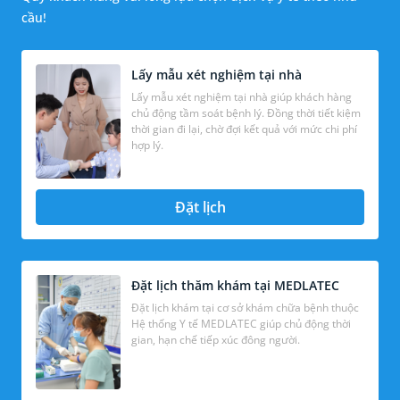
cầu!
Lấy mẫu xét nghiệm tại nhà
Lấy mẫu xét nghiệm tại nhà giúp khách hàng
chủ động tầm soát bệnh lý. Đồng thời tiết kiệm
thời gian đi lại, chờ đợi kết quả với mức chi phí
hợp lý.
Đặt lịch
Đặt lịch thăm khám tại MEDLATEC
Đặt lịch khám tại cơ sở khám chữa bệnh thuộc
Hệ thống Y tế MEDLATEC giúp chủ động thời
gian, hạn chế tiếp xúc đông người.