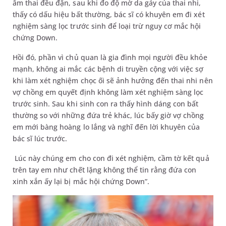
âm thai đều đặn, sau khi đo độ mờ da gáy của thai nhi,
thấy có dấu hiệu bất thường, bác sĩ có khuyên em đi xét
nghiệm sàng lọc trước sinh để loại trừ nguy cơ mắc hội
chứng Down.
Hồi đó, phần vì chủ quan là gia đình mọi người đều khỏe
mạnh, không ai mắc các bệnh di truyền cộng với việc sợ
khi làm xét nghiệm chọc ối sẽ ảnh hưởng đến thai nhi nên
vợ chồng em quyết định không làm xét nghiệm sàng lọc
trước sinh. Sau khi sinh con ra thấy hình dáng con bất
thường so với những đứa trẻ khác, lúc bấy giờ vợ chồng
em mới bàng hoàng lo lắng và nghĩ đến lời khuyên của
bác sĩ lúc trước.
Lúc này chúng em cho con đi xét nghiệm, cầm tờ kết quả
trên tay em như chết lặng không thể tin rằng đứa con
xinh xắn ấy lại bị mắc hội chứng Down”.