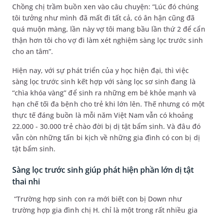
Chồng chị trầm buồn xen vào câu chuyện: “Lúc đó chúng
tôi tưởng như mình đã mất đi tất cả, có ân hận cũng đã
quá muộn màng, lần này vợ tôi mang bầu lần thứ 2 để cẩn
thận hơn tôi cho vợ đi làm xét nghiệm sàng lọc trước sinh
cho an tâm”.
Hiện nay, với sự phát triển của y học hiện đại, thì việc
sàng lọc trước sinh kết hợp với sàng lọc sơ sinh đang là
“chìa khóa vàng” để sinh ra những em bé khỏe mạnh và
hạn chế tối đa bệnh cho trẻ khi lớn lên. Thế nhưng có một
thực tế đáng buồn là mỗi năm Việt Nam vẫn có khoảng
22.000 - 30.000 trẻ chào đời bị dị tật bẩm sinh. Và đâu đó
vẫn còn những tấn bi kịch về những gia đình có con bị dị
tật bẩm sinh.
Sàng lọc trước sinh giúp phát hiện phần lớn dị tật
thai nhi
“Trường hợp sinh con ra mới biết con bị Down như
trường hợp gia đình chị H. chỉ là một trong rất nhiều gia