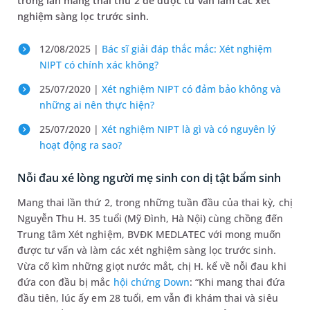
trong lần mang thai thứ 2 để được tư vấn làm các xét
nghiệm sàng lọc trước sinh.
12/08/2025 |
Bác sĩ giải đáp thắc mắc: Xét nghiệm
NIPT có chính xác không?
25/07/2020 |
Xét nghiệm NIPT có đảm bảo không và
những ai nên thực hiện?
25/07/2020 |
Xét nghiệm NIPT là gì và có nguyên lý
hoạt động ra sao?
Nỗi đau xé lòng người mẹ sinh con dị tật bẩm sinh
Mang thai lần thứ 2, trong những tuần đầu của thai kỳ, chị
Nguyễn Thu H. 35 tuổi (Mỹ Đình, Hà Nội) cùng chồng đến
Trung tâm Xét nghiệm, BVĐK MEDLATEC với mong muốn
được tư vấn và làm các xét nghiệm sàng lọc trước sinh.
Vừa cố kìm những giọt nước mắt, chị H. kể về nỗi đau khi
đứa con đầu bị mắc
hội chứng Down
: “Khi mang thai đứa
đầu tiên, lúc ấy em 28 tuổi, em vẫn đi khám thai và siêu