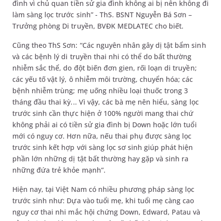
đình vì chủ quan tiền sử gia đình không ai bị nên không đi
làm sàng lọc trước sinh” - ThS. BSNT Nguyễn Bá Sơn –
Trưởng phòng Di truyền, BVĐK MEDLATEC cho biết.
Cũng theo ThS Sơn: “Các nguyên nhân gây dị tật bẩm sinh
và các bệnh lý di truyền thai nhi có thể do bất thường
nhiễm sắc thể, do đột biến đơn gien, rối loạn di truyền;
các yếu tố vật lý, ô nhiễm môi trường, chuyển hóa; các
bệnh nhiễm trùng; mẹ uống nhiều loại thuốc trong 3
tháng đầu thai kỳ... Vì vậy, các bà mẹ nên hiểu, sàng lọc
trước sinh cần thực hiện ở 100% người mang thai chứ
không phải ai có tiền sử gia đình bị Down hoặc lớn tuổi
mới có nguy cơ. Hơn nữa, nếu thai phụ được sàng lọc
trước sinh kết hợp với sàng lọc sơ sinh giúp phát hiện
phần lớn những dị tật bất thường hay gặp và sinh ra
những đứa trẻ khỏe mạnh”.
Hiện nay, tại Việt Nam có nhiều phương pháp sàng lọc
trước sinh như: Dựa vào tuổi mẹ, khi tuổi mẹ càng cao
nguy cơ thai nhi mắc hội chứng Down, Edward, Patau và