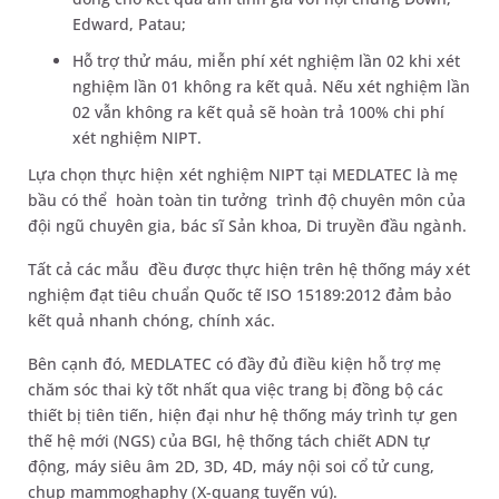
Edward, Patau;
Hỗ trợ thử máu, miễn phí xét nghiệm lần 02 khi xét
nghiệm lần 01 không ra kết quả. Nếu xét nghiệm lần
02 vẫn không ra kết quả sẽ hoàn trả 100% chi phí
xét nghiệm NIPT.
Lựa chọn thực hiện xét nghiệm NIPT tại MEDLATEC là mẹ
bầu có thể hoàn toàn tin tưởng trình độ chuyên môn của
đội ngũ chuyên gia, bác sĩ Sản khoa, Di truyền đầu ngành.
Tất cả các mẫu đều được thực hiện trên hệ thống máy xét
nghiệm đạt tiêu chuẩn Quốc tế ISO 15189:2012 đảm bảo
kết quả nhanh chóng, chính xác.
Bên cạnh đó, MEDLATEC có đầy đủ điều kiện hỗ trợ mẹ
chăm sóc thai kỳ tốt nhất qua việc trang bị đồng bộ các
thiết bị tiên tiến, hiện đại như hệ thống máy trình tự gen
thế hệ mới (NGS) của BGI, hệ thống tách chiết ADN tự
động, máy siêu âm 2D, 3D, 4D, máy nội soi cổ tử cung,
chụp mammoghaphy (X-quang tuyến vú).