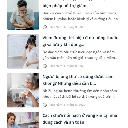
biện pháp hỗ trợ giảm...
Đau dạ dày có thể là biểu hiện của tình trạng
nhiễm H. pylori hoặc bệnh lý về đường tiêu hoá
khác. Dựa theo nguyên nhân cụ thể, bác sĩ sẽ
Thứ Năm, 6 tháng 8, 2026
cân nhắc chỉ định p...
Viêm đường tiết niệu ở nữ uống thuốc
gì và lưu ý khi dùng...
Do đặc điểm cấu trúc niệu đạo ngắn và nằm
gần hậu môn nên nữ giới thường dễ bị viêm
đường tiết niệu hơn nam giới. Tùy theo nguyên
Thứ Năm, 6 tháng 8, 2026
nhân, mức độ nhiễm trùng và...
Người bị ung thư có uống được sâm
không? Những điều cần b...
Nhiều người bệnh thường tìm đến nhân sâm
như một cách bồi bổ cơ thể trong quá trình
điều trị ung thư. Tuy nhiên, câu hỏi người bị
Thứ Năm, 6 tháng 8, 2026
ung thư có uống được sâm kh...
Cách chữa nổi hạch ở vùng kín tại nhà
đúng cách và an toàn