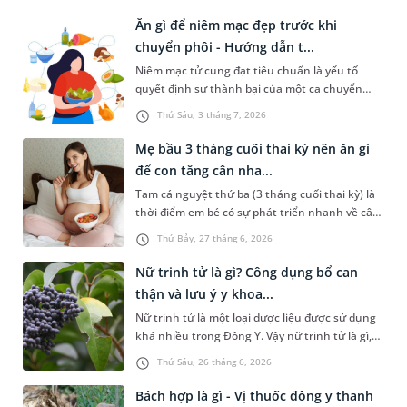
tiêu hóa. Lựa chọn đúng dòng sữa tăng cân cho
trẻ 6 - 12 tháng phù hợp với thể trạng sẽ giúp
Ăn gì để niêm mạc đẹp trước khi
con tối ưu hấp thu, nhanh chóng bắt kịp đà
chuyển phôi - Hướng dẫn t...
tăng trưởng chuẩn. Bài viết sau đây sẽ hướng
Niêm mạc tử cung đạt tiêu chuẩn là yếu tố
dẫn ba mẹ lựa chọn sữa phù hợp cho con và
quyết định sự thành bại của một ca chuyển
một số lưu ý không nên bỏ qua.
phôi IVF. Để đảm bảo điều này, chị em thường
Thứ Sáu, 3 tháng 7, 2026
thắc mắc rất nhiều vấn đề, bao gồm ăn gì để
niêm mạc đẹp trước khi chuyển phôi. Bài viết
Mẹ bầu 3 tháng cuối thai kỳ nên ăn gì
sau đây sẽ chia sẻ chi tiết hơn về chủ đề này để
để con tăng cân nha...
chị em tham khảo.
Tam cá nguyệt thứ ba (3 tháng cuối thai kỳ) là
thời điểm em bé có sự phát triển nhanh về cân
nặng, đồng thời hoàn thiện các cơ quan nội
Thứ Bảy, 27 tháng 6, 2026
tạng quan trọng như não bộ, hệ hô hấp và hệ
xương khớp. Nhiều mẹ bầu khi đi siêu âm ở
Nữ trinh tử là gì? Công dụng bổ can
những tuần cuối cảm thấy vô cùng lo lắng khi
thận và lưu ý y khoa...
bác sĩ thông báo chỉ số cân nặng của con nhẹ
Nữ trinh tử là một loại dược liệu được sử dụng
hơn so với tiêu chuẩn tuần tuổi. Vậy 3 tháng
khá nhiều trong Đông Y. Vậy nữ trinh tử là gì,
cuối thai kỳ nên ăn gì để con tăng cân nhanh
đặc tính sinh học và công dụng như thế nào?
và khỏe mạnh?
Thứ Sáu, 26 tháng 6, 2026
Những kiến thức này sẽ được chia sẻ trong bài
viết sau đây.
Bách hợp là gì - Vị thuốc đông y thanh