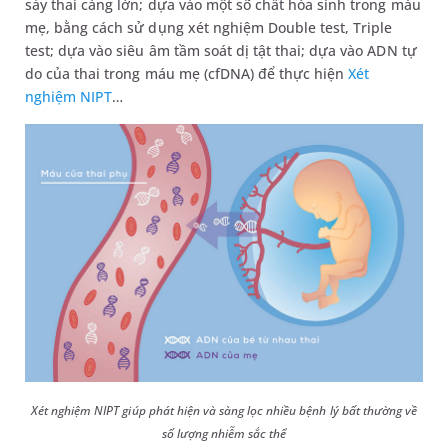
sảy thai càng lớn; dựa vào một số chất hóa sinh trong máu
mẹ, bằng cách sử dụng xét nghiệm Double test, Triple
test; dựa vào siêu âm tầm soát dị tật thai; dựa vào ADN tự
do của thai trong máu mẹ (cfDNA) để thực hiện
Xét
nghiệm NIPT
…
Xét nghiệm NIPT giúp phát hiện và sàng lọc nhiều bệnh lý bất thường về
số lượng nhiễm sắc thể