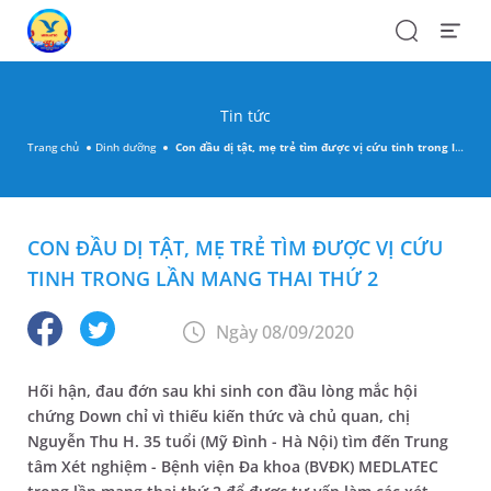
Search
Open
Menu
Tin tức
Trang chủ
Dinh dưỡng
Con đầu dị tật, mẹ trẻ tìm được vị cứu tinh trong lần mang thai thứ 2
CON ĐẦU DỊ TẬT, MẸ TRẺ TÌM ĐƯỢC VỊ CỨU
TINH TRONG LẦN MANG THAI THỨ 2
Ngày 08/09/2020
Hối hận, đau đớn sau khi sinh con đầu lòng mắc hội
chứng Down chỉ vì thiếu kiến thức và chủ quan, chị
Nguyễn Thu H. 35 tuổi (Mỹ Đình - Hà Nội) tìm đến Trung
tâm Xét nghiệm - Bệnh viện Đa khoa (BVĐK) MEDLATEC