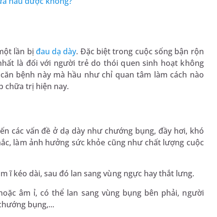
ưa hấu được không?
 một lần bị
đau dạ dày
. Đặc biệt trong cuộc sống bận rộn
nhất là đối với người trẻ do thói quen sinh hoạt không
về căn bệnh này mà hầu như chỉ quan tâm làm cách nào
 chữa trị hiện nay.
ến các vấn đề ở dạ dày như chướng bụng, đầy hơi, khó
 mắc, làm ảnh hưởng sức khỏe cũng như chất lượng cuộc
m ĩ kéo dài, sau đó lan sang vùng ngực hay thắt lưng.
oặc âm ỉ, có thể lan sang vùng bụng bên phải, người
chướng bụng,...