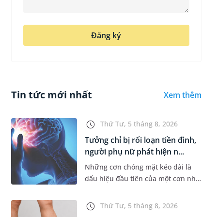
Đăng ký
Tin tức mới nhất
Xem thêm
Thứ Tư, 5 tháng 8, 2026
Tưởng chỉ bị rối loạn tiền đình,
người phụ nữ phát hiện n...
Những cơn chóng mặt kéo dài là
dấu hiệu đầu tiên của một cơn nhồi
máu não cấp mà người bệnh không
hề hay biết. Tại BVĐK MEDLATEC,
Thứ Tư, 5 tháng 8, 2026
chiến lược chẩn đoán chính...