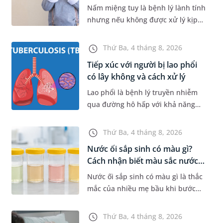
Nấm miệng tuy là bệnh lý lành tính
nhưng nếu không được xử lý kịp
thời sẽ gây đau rát, khiến trẻ quấy
khóc và bỏ ăn, bỏ bú. Để giúp con
Thứ Ba, 4 tháng 8, 2026
nhanh chóng khỏi bệnh...
Tiếp xúc với người bị lao phổi
có lây không và cách xử lý
Lao phổi là bệnh lý truyền nhiễm
qua đường hô hấp với khả năng
phát tán vi khuẩn rất cao trong
cộng đồng nếu không được kiểm
Thứ Ba, 4 tháng 8, 2026
soát tốt. Vậy khi tiếp xúc với n...
Nước ối sắp sinh có màu gì?
Cách nhận biết màu sắc nước
ố...
Nước ối sắp sinh có màu gì là thắc
mắc của nhiều mẹ bầu khi bước
vào những tuần cuối thai kỳ. Việc
nhận biết đặc điểm của nước ối khi
Thứ Ba, 4 tháng 8, 2026