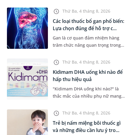
nhiễm mỡ... thường có dấu hiệu
mờ nhạt, hoặc không có dấu hiệu.
Thứ Ba, 4 tháng 8, 2026
Đây có thể là con đường dẫn...
Các loại thuốc bổ gan phổ biến:
Lựa chọn đúng để hỗ trợ c...
Gan là cơ quan đảm nhiệm hàng
trăm chức năng quan trọng trong
cơ thể, từ chuyển hóa dinh dưỡng,
thải độc đến tổng hợp các chất cần
Thứ Ba, 4 tháng 8, 2026
thiết cho sự sống. Với mon...
Kidimam DHA uống khi nào để
hấp thu hiệu quả
"Kidimam DHA uống khi nào?" là
thắc mắc của nhiều phụ nữ mang
thai và mẹ đang cho con bú khi lựa
chọn sản phẩm bổ sung DHA. Bên
Thứ Ba, 4 tháng 8, 2026
cạnh việc chọn đúng sản phẩm,...
Trẻ bị nấm miệng bôi thuốc gì
và những điều cần lưu ý tro...