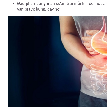
Đau phần bụng mạn sườn trái mỗi khi đói hoặc n
vẫn bị tức bụng, đầy hơi.