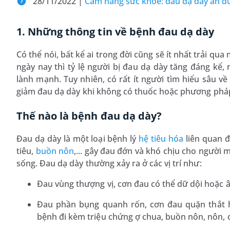
28/11/2022 |
Cẩm nang sức khỏe: đau dạ dày ăn d
1. Những thông tin về bệnh đau dạ dày
Có thể nói, bất kể ai trong đời cũng sẽ ít nhất trải qua
ngày nay thì tỷ lệ người bị đau dạ dày tăng đáng kể, 
lành mạnh. Tuy nhiên, có rất ít người tìm hiểu sâu 
giảm đau dạ dày khi không có thuốc hoặc phương pháp
Thế nào là bệnh đau dạ dày?
Đau dạ dày là một loại bệnh lý
hệ tiêu hóa
liên quan đ
tiêu,
buồn nôn
,... gây đau đớn và khó chịu cho người
sống. Đau dạ dày thường xảy ra ở các vị trí như:
Đau vùng thượng vị, cơn đau có thể dữ dội hoặc â
Đau phần bụng quanh rốn, cơn đau quặn thắt h
bệnh đi kèm triệu chứng ợ chua, buồn nôn, nôn, 