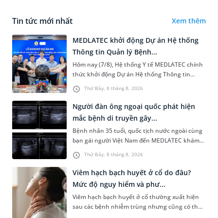
Tin tức mới nhất
Xem thêm
MEDLATEC khởi động Dự án Hệ thống
Thông tin Quản lý Bệnh...
Hôm nay (7/8), Hệ thống Y tế MEDLATEC chính
thức khởi động Dự án Hệ thống Thông tin
Quản lý Bệnh viện (HIS - Hospital Information
Thứ Bảy, 8 tháng 8, 2026
System) giai đoạn mới. Dự á...
Người đàn ông ngoại quốc phát hiện
mắc bệnh di truyền gây...
Bệnh nhân 35 tuổi, quốc tịch nước ngoài cùng
bạn gái người Việt Nam đến MEDLATEC khám
sức khỏe tiền hôn nhân. Qua thăm khám và
Thứ Bảy, 8 tháng 8, 2026
làm các xét nghiệm chuyên sâu,...
Viêm hạch bạch huyết ở cổ do đâu?
Mức độ nguy hiểm và phư...
Viêm hạch bạch huyết ở cổ thường xuất hiện
sau các bệnh nhiễm trùng nhưng cũng có thể
liên quan đến lao hạch hoặc ung thư. Để tìm