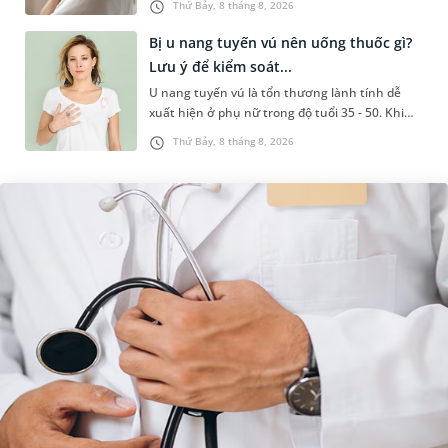
Thứ Bảy, 8 tháng 8, 2026
hiểu nguyên nhân gây viêm,...
Bị u nang tuyến vú nên uống thuốc gì?
Lưu ý để kiểm soát...
U nang tuyến vú là tổn thương lành tính dễ
xuất hiện ở phụ nữ trong độ tuổi 35 - 50. Khi
được chẩn đoán mắc bệnh, nhiều người
Thứ Bảy, 8 tháng 8, 2026
thường băn khoăn u nang tuyến v...