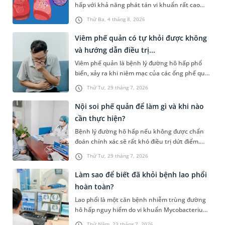
hấp với khả năng phát tán vi khuẩn rất cao
trong cộng đồng nếu không được kiểm soát
Thứ Ba, 4 tháng 8, 2026
tốt. Vậy khi tiếp xúc với người bị lao phổi có lây
không, những yếu tố nào làm tăng nguy cơ
Viêm phế quản có tự khỏi được không
mắc bệnh và bạn cần phải xử lý như thế nào để
và hướng dẫn điều trị...
bảo vệ sức khỏe một cách khoa học nhất? Bài
Viêm phế quản là bệnh lý đường hô hấp phổ
viết dưới đây sẽ giải đáp chi tiết toàn bộ thắc
biến, xảy ra khi niêm mạc của các ống phế quản
mắc trên, giúp bạn chủ động phòng ngừa và
bị sưng viêm và kích ứng. Bệnh gây ra những
tầm soát bệnh hiệu quả.
Thứ Tư, 29 tháng 7, 2026
cơn ho dai dẳng, đờm đặc và cảm giác tức ngực
khó chịu. Đối diện với căn bệnh này, hầu hết
Nội soi phế quản để làm gì và khi nào
người bệnh đều có chung một thắc mắc: "Viêm
cần thực hiện?
phế quản có tự khỏi được không hay bắt buộc
Bệnh lý đường hô hấp nếu không được chẩn
phải dùng thuốc điều trị?". Bài viết dưới đây sẽ
đoán chính xác sẽ rất khó điều trị dứt điểm.
cung cấp câu trả lời chi tiết giúp bạn chủ động
Trong các phương pháp chẩn đoán, nội soi phế
bảo vệ sức khỏe hệ hô hấp đúng cách.
Thứ Tư, 29 tháng 7, 2026
quản thường được bác sĩ ưu tiên chỉ định do ưu
điểm hỗ trợ quan sát bên trong đường thở rõ
Làm sao để biết đã khỏi bệnh lao phổi
ràng hơn. Nhưng thực tế, nội soi phế quản để
hoàn toàn?
làm gì và quy trình thực hiện diễn ra như thế
Lao phổi là một căn bệnh nhiễm trùng đường
nào?
hô hấp nguy hiểm do vi khuẩn Mycobacterium
tuberculosis gây ra. Quá trình điều trị bệnh
Thứ Năm, 23 tháng 7, 2026