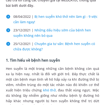
câu trả lời cùng các chuyên gia tại MEDLATEC thông qua
bài biết dưới đây.
08/04/2022 |
Bị hen suyễn khó thở nên làm gì - 9 việc
cần làm ngay!
23/12/2021 |
Những dấu hiệu sớm của bệnh hen
suyễn không nên bỏ qua
25/12/2021 |
Chuyên gia tư vấn: Bệnh hen suyễn có
chữa được không?
1. Tìm hiểu về bệnh hen suyễn
Hen suyễn là một trong những căn bệnh không còn quá
xa lạ hiện nay, nhất là đối với giới trẻ. Đây thực chất là
một căn bệnh mạn tính về hô hấp xảy ra khi đường thở bị
viêm, nhiễm trùng do một tác nhân nào đó khiến cơ thể
xuất hiện triệu chứng
khó thở
, đau thắt vùng ngực. Mặc
dù không lây nhiễm giống như nhiều bệnh lý đường hô
hấp khác nhưng người bị hen suyễn không thể trị dứt