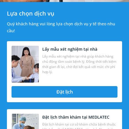
Lựa chọn dịch vụ
Quý khách hàng vui lòng lựa chọn dịch vụ y tế theo nhu
cầu!
Lấy mẫu xét nghiệm tại nhà
Lấy mẫu xét nghiệm tại nhà giúp khách hàng
chủ động tầm soát bệnh lý. Đồng thời tiết kiệm
thời gian đi lại, chờ đợi kết quả với mức chi phí
hợp lý.
Đặt lịch
Đặt lịch thăm khám tại MEDLATEC
Đặt lịch khám tại cơ sở khám chữa bệnh thuộc