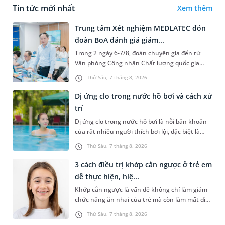
Tin tức mới nhất
Xem thêm
Trung tâm Xét nghiệm MEDLATEC đón
đoàn BoA đánh giá giám...
Trong 2 ngày 6-7/8, đoàn chuyên gia đến từ
Văn phòng Công nhận Chất lượng quốc gia
(BoA) đã ghi nhận và đánh giá cao nỗ lực duy trì
Thứ Sáu, 7 tháng 8, 2026
hệ thống quản lý chất lượ...
Dị ứng clo trong nước hồ bơi và cách xử
trí
Dị ứng clo trong nước hồ bơi là nỗi băn khoăn
của rất nhiều người thích bơi lội, đặc biệt là
những trường hợp thường xuyên bơi ở những
Thứ Sáu, 7 tháng 8, 2026
hồ bơi nhân tạo. Bài v...
3 cách điều trị khớp cắn ngược ở trẻ em
dễ thực hiện, hiệ...
Khớp cắn ngược là vấn đề không chỉ làm giảm
chức năng ăn nhai của trẻ mà còn làm mất đi
sự cân đối của khuôn mặt. Do đó, cần khắc
Thứ Sáu, 7 tháng 8, 2026
phục sớm tình trạng này để...