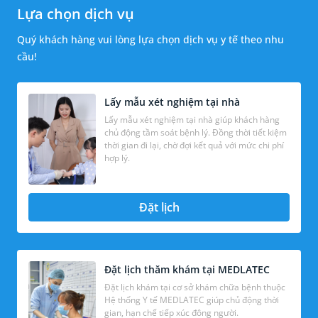
Lựa chọn dịch vụ
Quý khách hàng vui lòng lựa chọn dịch vụ y tế theo nhu
cầu!
Lấy mẫu xét nghiệm tại nhà
Lấy mẫu xét nghiệm tại nhà giúp khách hàng
chủ động tầm soát bệnh lý. Đồng thời tiết kiệm
thời gian đi lại, chờ đợi kết quả với mức chi phí
hợp lý.
Đặt lịch
Đặt lịch thăm khám tại MEDLATEC
Đặt lịch khám tại cơ sở khám chữa bệnh thuộc
Hệ thống Y tế MEDLATEC giúp chủ động thời
gian, hạn chế tiếp xúc đông người.