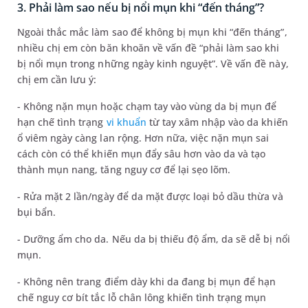
3. Phải làm sao nếu bị nổi mụn khi “đến tháng”?
Ngoài thắc mắc làm sao để không bị mụn khi “đến tháng”,
nhiều chị em còn băn khoăn về vấn đề “phải làm sao khi
bị nổi mụn trong những ngày kinh nguyệt”. Về vấn đề này,
chị em cần lưu ý:
- Không nặn mụn hoặc chạm tay vào vùng da bị mụn để
hạn chế tình trạng
vi khuẩn
từ tay xâm nhập vào da khiến
ổ viêm ngày càng lan rộng. Hơn nữa, việc nặn mụn sai
cách còn có thể khiến mụn đẩy sâu hơn vào da và tạo
thành mụn nang, tăng nguy cơ để lại sẹo lõm.
- Rửa mặt 2 lần/ngày để da mặt được loại bỏ dầu thừa và
bụi bẩn.
- Dưỡng ẩm cho da. Nếu da bị thiếu độ ẩm, da sẽ dễ bị nổi
mụn.
- Không nên trang điểm dày khi da đang bị mụn để hạn
chế nguy cơ bít tắc lỗ chân lông khiến tình trạng mụn