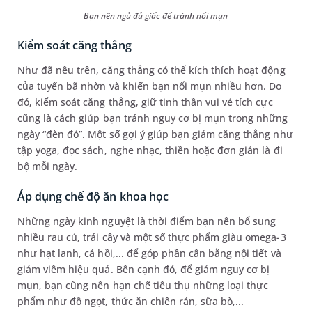
Bạn nên ngủ đủ giấc để tránh nổi mụn
Kiểm soát căng thẳng
Như đã nêu trên, căng thẳng có thể kích thích hoạt động
của tuyến bã nhờn và khiến bạn nổi mụn nhiều hơn. Do
đó, kiểm soát căng thẳng, giữ tinh thần vui vẻ tích cực
cũng là cách giúp bạn tránh nguy cơ bị mụn trong những
ngày “đèn đỏ”. Một số gợi ý giúp bạn giảm căng thẳng như
tập yoga, đọc sách, nghe nhạc, thiền hoặc đơn giản là đi
bộ mỗi ngày.
Áp dụng chế độ ăn khoa học
Những ngày kinh nguyệt là thời điểm bạn nên bổ sung
nhiều rau củ, trái cây và một số thực phẩm giàu omega-3
như hạt lanh, cá hồi,... để góp phần cân bằng nội tiết và
giảm viêm hiệu quả. Bên cạnh đó, để giảm nguy cơ bị
mụn, bạn cũng nên hạn chế tiêu thụ những loại thực
phẩm như đồ ngọt, thức ăn chiên rán, sữa bò,...