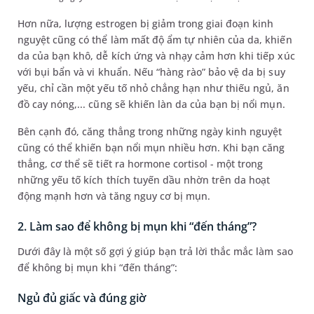
Hơn nữa, lượng estrogen bị giảm trong giai đoạn kinh
nguyệt cũng có thể làm mất độ ẩm tự nhiên của da, khiến
da của bạn khô, dễ kích ứng và nhạy cảm hơn khi tiếp xúc
với bụi bẩn và vi khuẩn. Nếu “hàng rào” bảo vệ da bị suy
yếu, chỉ cần một yếu tố nhỏ chẳng hạn như thiếu ngủ, ăn
đồ cay nóng,... cũng sẽ khiến làn da của bạn bị nổi mụn.
Bên cạnh đó, căng thẳng trong những ngày kinh nguyệt
cũng có thể khiến bạn nổi mụn nhiều hơn. Khi bạn căng
thẳng, cơ thể sẽ tiết ra hormone cortisol - một trong
những yếu tố kích thích tuyến dầu nhờn trên da hoạt
động mạnh hơn và tăng nguy cơ bị mụn.
2. Làm sao để không bị mụn khi “đến tháng”?
Dưới đây là một số gợi ý giúp bạn trả lời thắc mắc làm sao
để không bị mụn khi “đến tháng”:
Ngủ đủ giấc và đúng giờ