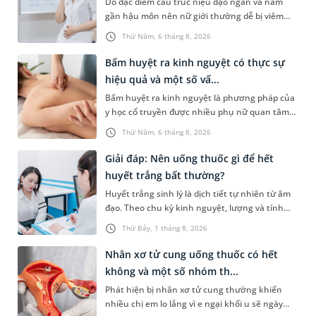
Do đặc điểm cấu trúc niệu đạo ngắn và nằm
gần hậu môn nên nữ giới thường dễ bị viêm
đường tiết niệu hơn nam giới. Tùy theo nguyên
Thứ Năm, 6 tháng 8, 2026
nhân, mức độ nhiễm trùng và tình trạng sức
khỏe của người bệnh, bác sĩ sẽ chỉ định các loại
Bấm huyệt ra kinh nguyệt có thực sự
thuốc phù hợp để kiểm soát bệnh hiệu quả.
hiệu quả và một số vấ...
Vậy viêm đường tiết niệu ở nữ uống thuốc gì và
Bấm huyệt ra kinh nguyệt là phương pháp của
cần lưu ý những gì trong quá trình điều trị? Hãy
y học cổ truyền được nhiều phụ nữ quan tâm
cùng tìm hiểu trong bài viết dưới đây.
khi gặp tình trạng chậm kinh hoặc kinh nguyệt
Thứ Năm, 6 tháng 8, 2026
không đều. Vậy phương pháp này có mang lại
hiệu quả như mong đợi không, thực hiện ra
Giải đáp: Nên uống thuốc gì để hết
sao và cần lưu ý những gì để đảm bảo an toàn?
huyết trắng bất thường?
Huyết trắng sinh lý là dịch tiết tự nhiên từ âm
đạo. Theo chu kỳ kinh nguyệt, lượng và tính
chất của dạng dịch tiết âm đạo này có thể thay
Thứ Bảy, 1 tháng 8, 2026
đổi. Khi mắc bệnh phụ khoa, âm đạo có thể tiết
nhiều huyết trắng bất thường kèm theo các
Nhân xơ tử cung uống thuốc có hết
triệu chứng khó chịu. Tình trạng này có thể
không và một số nhóm th...
được kiểm soát bằng một số loại thuốc. Vậy,
Phát hiện bị nhân xơ tử cung thường khiến
uống thuốc gì để hết huyết trắng và có phải cứ
nhiều chị em lo lắng vì e ngại khối u sẽ ngày
ra huyết trắng thì sẽ uống thuốc hay không?