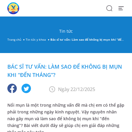
Search
Open
Menu
Tin tức
Trang chủ
Tin tức y khoa
Bác sĩ tư vấn: Làm sao để không bị mụn khi “đến tháng”​?
BÁC SĨ TƯ VẤN: LÀM SAO ĐỂ KHÔNG BỊ MỤN
KHI “ĐẾN THÁNG”​?
Ngày 22/12/2025
Nổi mụn là một trong những vấn đề mà chị em có thể gặp
phải trong những ngày kinh nguyệt. Vậy nguyên nhân
nào gây mụn và làm sao để không bị mụn khi “đến
tháng”? Bài viết dưới đây sẽ giúp chị em giải đáp những