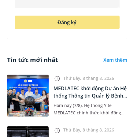
Đăng ký
Tin tức mới nhất
Xem thêm
Thứ Bảy, 8 tháng 8, 2026
MEDLATEC khởi động Dự án Hệ
thống Thông tin Quản lý Bệnh...
Hôm nay (7/8), Hệ thống Y tế
MEDLATEC chính thức khởi động
Dự án Hệ thống Thông tin Quản lý
Bệnh viện (HIS - Hospital
Thứ Bảy, 8 tháng 8, 2026
Information System) giai đoạn mới.