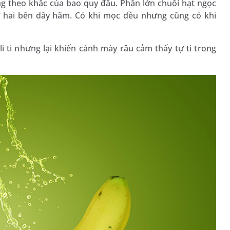
ng theo khấc của bao quy đầu. Phần lớn chuỗi hạt ngọc
 hai bên dây hãm. Có khi mọc đều nhưng cũng có khi
 ti nhưng lại khiến cánh mày râu cảm thấy tự ti trong