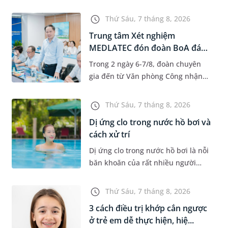
độ tuổi 35 - 50. Khi được chẩn đoán
mắc bệnh, nhiều người thường
Thứ Sáu, 7 tháng 8, 2026
băn khoăn u nang tuyến v...
Trung tâm Xét nghiệm
MEDLATEC đón đoàn BoA đánh
giá giám...
Trong 2 ngày 6-7/8, đoàn chuyên
gia đến từ Văn phòng Công nhận
Chất lượng quốc gia (BoA) đã ghi
nhận và đánh giá cao nỗ lực duy trì
Thứ Sáu, 7 tháng 8, 2026
hệ thống quản lý chất lượ...
Dị ứng clo trong nước hồ bơi và
cách xử trí
Dị ứng clo trong nước hồ bơi là nỗi
băn khoăn của rất nhiều người
thích bơi lội, đặc biệt là những
trường hợp thường xuyên bơi ở
Thứ Sáu, 7 tháng 8, 2026
những hồ bơi nhân tạo. Bài v...
3 cách điều trị khớp cắn ngược
ở trẻ em dễ thực hiện, hiệ...