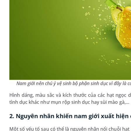
Nam giới nên chú ý vệ sinh bộ phận sinh dục vì đây là c
Hình dáng, màu sắc và kích thước của các hạt ngọc d
tình dục khác như mụn rộp sinh dục hay sùi mào gà,...
2. Nguyên nhân khiến nam giới xuất hiện
Một số yếu tố sau có thể là nguyên nhân nổi chuỗi hạt