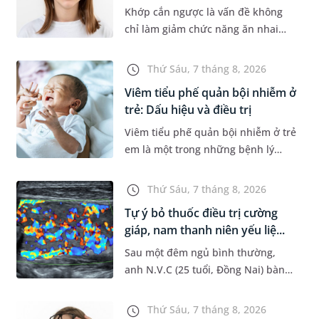
Khớp cắn ngược là vấn đề không
chỉ làm giảm chức năng ăn nhai
của trẻ mà còn làm mất đi sự cân
đối của khuôn mặt. Do đó, cần khắc
Thứ Sáu, 7 tháng 8, 2026
phục sớm tình trạng này để...
Viêm tiểu phế quản bội nhiễm ở
trẻ: Dấu hiệu và điều trị
Viêm tiểu phế quản bội nhiễm ở trẻ
em là một trong những bệnh lý
đường hô hấp nguy hiểm, thường
bùng phát vào thời điểm giao mùa.
Thứ Sáu, 7 tháng 8, 2026
Khi những tổn thương ban đầ...
Tự ý bỏ thuốc điều trị cường
giáp, nam thanh niên yếu liệ...
Sau một đêm ngủ bình thường,
anh N.V.C (25 tuổi, Đồng Nai) bàng
hoàng phát hiện yếu liệt 2 chân,
không thể vận động đi lại được. Kết
Thứ Sáu, 7 tháng 8, 2026