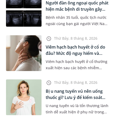
Người đàn ông ngoại quốc phát
Dự á...
hiện mắc bệnh di truyền gây...
Bệnh nhân 35 tuổi, quốc tịch nước
ngoài cùng bạn gái người Việt Nam
đến MEDLATEC khám sức khỏe tiền
hôn nhân. Qua thăm khám và làm
Thứ Bảy, 8 tháng 8, 2026
các xét nghiệm chuyên sâu,...
Viêm hạch bạch huyết ở cổ do
đâu? Mức độ nguy hiểm và
phư...
Viêm hạch bạch huyết ở cổ thường
xuất hiện sau các bệnh nhiễm
trùng nhưng cũng có thể liên quan
đến lao hạch hoặc ung thư. Để tìm
Thứ Bảy, 8 tháng 8, 2026
hiểu nguyên nhân gây viêm,...
Bị u nang tuyến vú nên uống
thuốc gì? Lưu ý để kiểm soát...
U nang tuyến vú là tổn thương lành
tính dễ xuất hiện ở phụ nữ trong