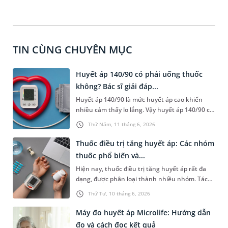
TIN CÙNG CHUYÊN MỤC
Huyết áp 140/90 có phải uống thuốc
không? Bác sĩ giải đáp...
Huyết áp 140/90 là mức huyết áp cao khiến
nhiều cảm thấy lo lắng. Vậy huyết áp 140/90 có
phải uống thuốc không, mức huyết áp này có
Thứ Năm, 11 tháng 6, 2026
nguy hiểm không và phải xử trí như thế nào?
Nội dung bài viết sau sẽ cung cấp những thông
Thuốc điều trị tăng huyết áp: Các nhóm
tin liên quan để người đọc hiểu rõ ý nghĩa của
thuốc phổ biến và...
chỉ số này và biết cần làm gì để bảo vệ tốt cho
Hiện nay, thuốc điều trị tăng huyết áp rất đa
sức khỏe.
dạng, được phân loại thành nhiều nhóm. Tác
dụng chính của những loại thuốc này là giúp
Thứ Tư, 10 tháng 6, 2026
hạ huyết áp, phòng ngừa các biến chứng nguy
hiểm như đột quỵ, nhồi máu cơ tim, suy tim,
Máy đo huyết áp Microlife: Hướng dẫn
suy thận.
đo và cách đọc kết quả