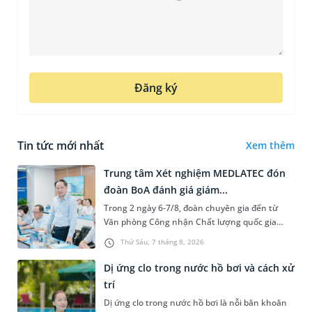
Đăng ký
Tin tức mới nhất
Xem thêm
Trung tâm Xét nghiệm MEDLATEC đón
đoàn BoA đánh giá giám...
Trong 2 ngày 6-7/8, đoàn chuyên gia đến từ
Văn phòng Công nhận Chất lượng quốc gia
(BoA) đã ghi nhận và đánh giá cao nỗ lực duy trì
Thứ Sáu, 7 tháng 8, 2026
hệ thống quản lý chất lượ...
Dị ứng clo trong nước hồ bơi và cách xử
trí
Dị ứng clo trong nước hồ bơi là nỗi băn khoăn