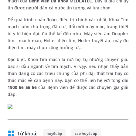
mạch của
Bệnh viện Đa khoa MEDLATEC
. Đây là địa chỉ uy
tín được người dân cả nước tin tưởng và lựa chọn.
Để quá trình chẩn đoán, điều trị chính xác nhất, Khoa Tim
mạch luôn chú trọng đầu tư, đổi mới máy móc, trang thiết
bị y tế hiện đại. Có thể kể đến như: Máy siêu âm Doppler
tim - mạch máu, Holter điện tim, Holter huyết áp, máy đo
điện tim, máy chụp cộng hưởng từ,…
Đặc biệt, Khoa Tim mạch là nơi hội tụ những chuyên gia,
bác sĩ đầu ngành về tim mạch. Vì vậy, nếu nhận thấy bản
thân đang có các triệu chứng của phì đại thất trái hay có
thắc mắc về căn bệnh này, bạn có thể liên hệ với tổng đài
1900 56 56 56
của Bệnh viện để được các chuyên gia giải
đáp.
Từ khoá:
huyết áp
cao huyết áp