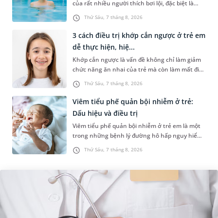
của rất nhiều người thích bơi lội, đặc biệt là
những trường hợp thường xuyên bơi ở những
Thứ Sáu, 7 tháng 8, 2026
hồ bơi nhân tạo. Bài v...
3 cách điều trị khớp cắn ngược ở trẻ em
dễ thực hiện, hiệ...
Khớp cắn ngược là vấn đề không chỉ làm giảm
chức năng ăn nhai của trẻ mà còn làm mất đi
sự cân đối của khuôn mặt. Do đó, cần khắc
Thứ Sáu, 7 tháng 8, 2026
phục sớm tình trạng này để...
Viêm tiểu phế quản bội nhiễm ở trẻ:
Dấu hiệu và điều trị
Viêm tiểu phế quản bội nhiễm ở trẻ em là một
trong những bệnh lý đường hô hấp nguy hiểm,
thường bùng phát vào thời điểm giao mùa. Khi
Thứ Sáu, 7 tháng 8, 2026
những tổn thương ban đầ...