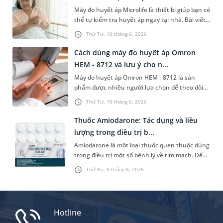
Máy đo huyết áp Microlife là thiết bị giúp bạn có
thể tự kiểm tra huyết áp ngay tại nhà. Bài viết
dưới đây là hướng dẫn sử dụng loại máy này và
Thứ Tư, 10 tháng 6, 2026
cách đọc kết quả chỉ số huyết áp để hiểu rõ về
tình trạng sức khỏe của mình và xử trí kịp thời
Cách dùng máy đo huyết áp Omron
nếu có bất thường.
HEM - 8712 và lưu ý cho n...
Máy đo huyết áp Omron HEM - 8712 là sản
phẩm được nhiều người lựa chọn để theo dõi
huyết áp bởi nhiều tính năng thuận lợi. Bài viết
Thứ Tư, 10 tháng 6, 2026
sau đây sẽ hướng dẫn bạn dùng máy đúng
cách để có được kết quả chỉ số huyết áp chính
Thuốc Amiodarone: Tác dụng và liều
xác.
lượng trong điều trị b...
Amiodarone là một loại thuốc quen thuộc dùng
trong điều trị một số bệnh lý về tim mạch. Để
nắm rõ hơn về tác dụng, chỉ định và liều lượng
Thứ Ba, 9 tháng 6, 2026
khi sử dụng loại thuốc này, bạn đọc có thể
tham khảo bài chia sẻ kiến thức y khoa dưới
đây của MEDLATEC.
Hotline