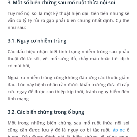
3. Một số biến chứng sau mổ ruột thừa nội soi
Tuy mổ nội soi là một kỹ thuật hiện đại, tiên tiến nhưng sẽ
vẫn có tỷ lệ rủi ro gặp phải biến chứng nhất định. Cụ thể
như sau:
3.1. Nguy cơ nhiễm trùng
Các dấu hiệu nhận biết tình trạng nhiễm trùng sau phẫu
thuật đó là: sốt, vết mổ sưng đỏ, chảy máu hoặc tiết dịch
có mùi hôi,...
Ngoài ra nhiễm trùng cũng không đáp ứng các thuốc giảm
đau. Lúc này bệnh nhân cần được khẩn trương đưa đi cấp
cứu ngay để được can thiệp kịp thời, tránh nguy hiểm đến
tính mạng.
3.2. Các biến chứng trong ổ bụng
Một trong những biến chứng sau mổ ruột thừa nội soi
cũng cần được lưu ý đó là nguy cơ bị tắc ruột,
áp xe
ổ
bụng. Đây được đánh giá là biến chứng vô cùng nguy