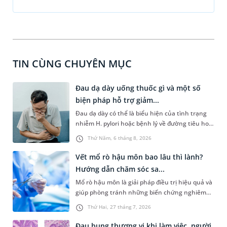
TIN CÙNG CHUYÊN MỤC
Đau dạ dày uống thuốc gì và một số
biện pháp hỗ trợ giảm...
Đau dạ dày có thể là biểu hiện của tình trạng
nhiễm H. pylori hoặc bệnh lý về đường tiêu hoá
khác. Dựa theo nguyên nhân cụ thể, bác sĩ sẽ
Thứ Năm, 6 tháng 8, 2026
cân nhắc chỉ định phương pháp điều trị, loại
thuốc giảm đau phù hợp. Nếu chưa biết người
Vết mổ rò hậu môn bao lâu thì lành?
bị đau dạ dày uống thuốc gì, bạn đọc có thể
Hướng dẫn chăm sóc sa...
tham khảo thông tin trong bài viết sau.
Mổ rò hậu môn là giải pháp điều trị hiệu quả và
giúp phòng tránh những biến chứng nghiêm
trọng do căn bệnh này gây ra. Người bệnh
Thứ Hai, 27 tháng 7, 2026
thường khá lo lắng trước khi mổ và có chung
một thắc mắc là “vết mổ rò hậu môn bao lâu thì
Đau bụng thượng vị khi làm việc, người