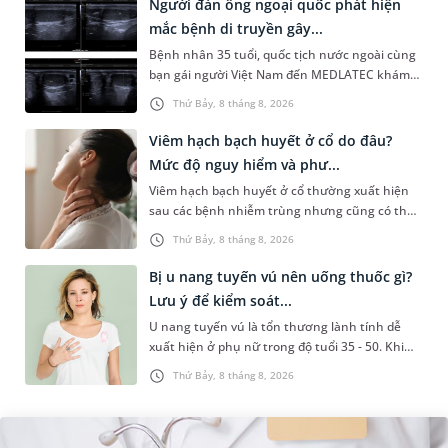
Người đàn ông ngoại quốc phát hiện
mắc bệnh di truyền gây...
Bệnh nhân 35 tuổi, quốc tịch nước ngoài cùng
bạn gái người Việt Nam đến MEDLATEC khám
sức khỏe tiền hôn nhân. Qua thăm khám và
Thứ Bảy, 8 tháng 8, 2026
làm các xét nghiệm chuyên sâu,...
Viêm hạch bạch huyết ở cổ do đâu?
Mức độ nguy hiểm và phư...
Viêm hạch bạch huyết ở cổ thường xuất hiện
sau các bệnh nhiễm trùng nhưng cũng có thể
liên quan đến lao hạch hoặc ung thư. Để tìm
Thứ Bảy, 8 tháng 8, 2026
hiểu nguyên nhân gây viêm,...
Bị u nang tuyến vú nên uống thuốc gì?
Lưu ý để kiểm soát...
U nang tuyến vú là tổn thương lành tính dễ
xuất hiện ở phụ nữ trong độ tuổi 35 - 50. Khi
được chẩn đoán mắc bệnh, nhiều người
Thứ Bảy, 8 tháng 8, 2026
thường băn khoăn u nang tuyến v...