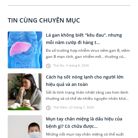
TIN CÙNG CHUYÊN MỤC
Lá gan không biết "kêu đau", nhưng
mỗi năm cướp đi hàng t...
Đa số trường hợp nhiễm virus viêm gan B, viêm
gan B mạn tính, gan nhiễm mỡ... thường có
dấu hiệu mờ nhạt, hoặc không có dấu hiệu.
Thứ Ba, 4 tháng 8, 2026
Đây có thể là con đường dẫn đến xơ gan, ung
thư gan nếu không được phát hiện và điều trị
Cách hạ sốt nóng lạnh cho người lớn
kịp thời. Hưởng ứng Ngày Viêm gan Thế giới
hiệu quả và an toàn
(28/7) với thông điệp "Bảo vệ lá gan khỏe
Sốt là tình trạng thân nhiệt tăng cao hơn bình
mạnh", Hệ thống Y tế MEDLATEC triển khai
thường và có thể do nhiều nguyên nhân khác
chương trình ưu đãi đặc biệt, diễn ra từ nay
nhau gây ra. Ở nhiều trường hợp người bị sốt
đến ngày 15/8/2026 tại hệ thống khám chữa
Thứ Năm, 23 tháng 7, 2026
có thể gặp phải những vấn đề nghiêm trọng
bệnh của MEDLATEC ở Hà Nội.
nếu không được chăm sóc và xử trí đúng cách.
Mụn tay chân miệng là dấu hiệu của
Dưới đây là những gợi ý về cách hạ sốt nóng
bệnh gì? Có chữa được...
lạnh cho người lớn an toàn và hiệu quả.
Những nốt mụn tay chân miệng có thể xuất