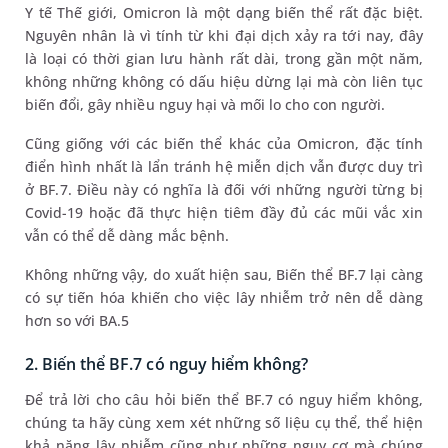
Y tế Thế giới, Omicron là một dạng biến thể rất đặc biệt.
Nguyên nhân là vì tính từ khi đại dịch xảy ra tới nay, đây
là loại có thời gian lưu hành rất dài, trong gần một năm,
không những không có dấu hiệu dừng lại mà còn liên tục
biến đổi, gây nhiều nguy hại và mối lo cho con người.
Cũng giống với các biến thể khác của Omicron, đặc tính
điển hình nhất là lẩn tránh hệ miễn dịch vẫn được duy trì
ở BF.7. Điều này có nghĩa là đối với những người từng bị
Covid-19 hoặc đã thực hiện tiêm đầy đủ các mũi vắc xin
vẫn có thể dễ dàng mắc bệnh.
Không những vậy, do xuất hiện sau, Biến thể BF.7 lại càng
có sự tiến hóa khiến cho việc lây nhiễm trở nên dễ dàng
hơn so với BA.5
2. Biến thể BF.7 có nguy hiểm không?
Để trả lời cho câu hỏi biến thể BF.7 có nguy hiểm không,
chúng ta hãy cùng xem xét những số liệu cụ thể, thể hiện
khả năng lây nhiễm cũng như những nguy cơ mà chúng