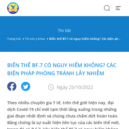
Search
Open
Menu
Tin tức
Trang chủ
Tin tức y khoa
Biến thể BF.7 có nguy hiểm không? Các biện pháp phòng tránh lây nhiễm
BIẾN THỂ BF.7 CÓ NGUY HIỂM KHÔNG? CÁC
BIỆN PHÁP PHÒNG TRÁNH LÂY NHIỄM
Ngày 25/10/2022
Theo nhiều chuyên gia Y tế, trên thế giới hiện nay, đại
dịch Covid-19 chỉ mới tạm thời lắng xuống trong những
giai đoạn nhất định và chúng chưa chấm dứt hoàn toàn.
Bằng chứng là sự xuất hiện liên tục của các biến thể mới,