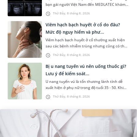
bạn gái người Việt Nam đến MEDLATEC khám
sức khỏe tiền hôn nhân. Qua thăm khám và
Thứ Bảy, 8 tháng 8, 2026
làm các xét nghiệm chuyên sâu,...
Viêm hạch bạch huyết ở cổ do đâu?
Mức độ nguy hiểm và phư...
Viêm hạch bạch huyết ở cổ thường xuất hiện
sau các bệnh nhiễm trùng nhưng cũng có thể
liên quan đến lao hạch hoặc ung thư. Để tìm
Thứ Bảy, 8 tháng 8, 2026
hiểu nguyên nhân gây viêm,...
Bị u nang tuyến vú nên uống thuốc gì?
Lưu ý để kiểm soát...
U nang tuyến vú là tổn thương lành tính dễ
xuất hiện ở phụ nữ trong độ tuổi 35 - 50. Khi
được chẩn đoán mắc bệnh, nhiều người
Thứ Bảy, 8 tháng 8, 2026
thường băn khoăn u nang tuyến v...