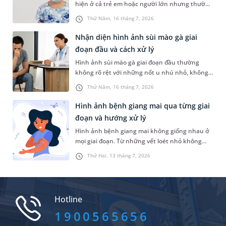
hiện ở cả trẻ em hoặc người lớn nhưng thường
gặp nhất là trẻ dưới 5 tuổi. Tình trạng này
Thứ Năm, 16 tháng 7, 2026
khiến nhiều người lo lắng không biết đó là
bệnh lý nào và có nguy hiểm hay không. Bài
Nhận diện hình ảnh sùi mào gà giai
viết sau đây sẽ chia sẻ thông tin chi tiết hơn về
đoạn đầu và cách xử lý
tình trạng này để bạn đọc tham khảo.
Hình ảnh sùi mào gà giai đoạn đầu thường
không rõ rệt với những nốt u nhú nhỏ, không
gây đau hay ngứa nên rất dễ bị người bệnh bỏ
Thứ Năm, 16 tháng 7, 2026
qua. Nhưng thực tế, việc nắm được các dấu
hiệu đặc trưng của bệnh ngay từ giai đoạn đầu
Hình ảnh bệnh giang mai qua từng giai
sẽ giúp người bệnh chủ động thăm khám, điều
đoạn và hướng xử lý
trị kịp thời để tránh biến chứng và hạn chế
Hình ảnh bệnh giang mai không giống nhau ở
nguy cơ lây nhiễm cho người khác.
mọi giai đoạn. Từ những vết loét nhỏ không
đau ban đầu đến các tổn thương lan tỏa trên
Thứ Hai, 13 tháng 7, 2026
da và niêm mạc, mỗi giai đoạn của bệnh đều có
những biểu hiện đặc trưng riêng.
Hotline
1900565656