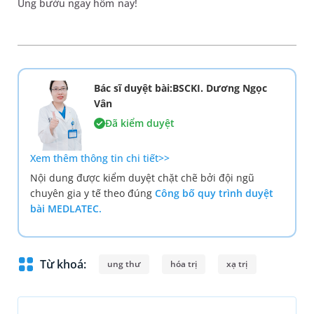
Ung bướu ngay hôm nay!
Bác sĩ duyệt bài:BSCKI. Dương Ngọc
Vân
Đã kiểm duyệt
Xem thêm thông tin chi tiết>>
Nội dung được kiểm duyệt chặt chẽ bởi đội ngũ
chuyên gia y tế theo đúng
Công bố quy trình duyệt
bài MEDLATEC.
Từ khoá:
ung thư
hóa trị
xạ trị