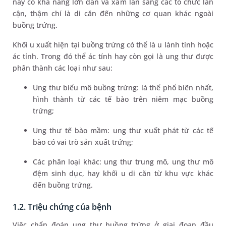
này có khả năng lớn dần và xâm lấn sang các tổ chức lân
cận, thậm chí là di căn đến những cơ quan khác ngoài
buồng trứng.
Khối u xuất hiện tại buồng trứng có thể là u lành tính hoặc
ác tính. Trong đó thể ác tính hay còn gọi là ung thư được
phân thành các loại như sau:
Ung thư biểu mô buồng trứng: là thể phổ biến nhất,
hình thành từ các tế bào trên niêm mạc buồng
trứng;
Ung thư tế bào mầm: ung thư xuất phát từ các tế
bào có vai trò sản xuất trứng;
Các phân loại khác: ung thư trung mô, ung thư mô
đệm sinh dục, hay khối u di căn từ khu vực khác
đến buồng trứng.
1.2. Triệu chứng của bệnh
Việc chẩn đoán ung thư buồng trứng ở giai đoạn đầu