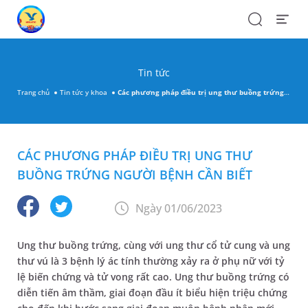
Search
Open
Menu
Tin tức
Trang chủ
Tin tức y khoa
Các phương pháp điều trị ung thư buồng trứng người bệnh cần biết
CÁC PHƯƠNG PHÁP ĐIỀU TRỊ UNG THƯ
BUỒNG TRỨNG NGƯỜI BỆNH CẦN BIẾT
Ngày 01/06/2023
Ung thư buồng trứng, cùng với ung thư cổ tử cung và ung
thư vú là 3 bệnh lý ác tính thường xảy ra ở phụ nữ với tỷ
lệ biến chứng và tử vong rất cao. Ung thư buồng trứng có
diễn tiến âm thầm, giai đoạn đầu ít biểu hiện triệu chứng