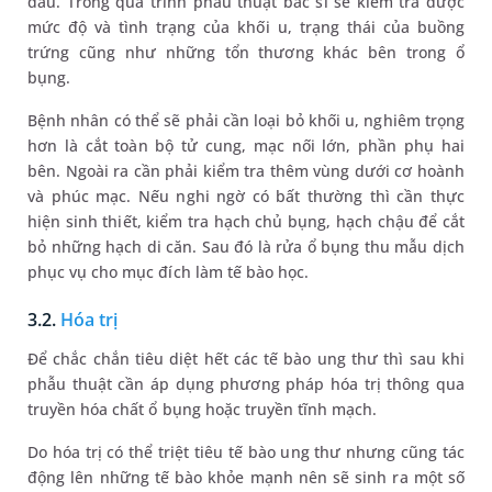
đầu. Trong quá trình phẫu thuật bác sĩ sẽ kiểm tra được
mức độ và tình trạng của khối u, trạng thái của buồng
trứng cũng như những tổn thương khác bên trong ổ
bụng.
Bệnh nhân có thể sẽ phải cần loại bỏ khối u, nghiêm trọng
hơn là cắt toàn bộ tử cung, mạc nối lớn, phần phụ hai
bên. Ngoài ra cần phải kiểm tra thêm vùng dưới cơ hoành
và phúc mạc. Nếu nghi ngờ có bất thường thì cần thực
hiện sinh thiết, kiểm tra hạch chủ bụng, hạch chậu để cắt
bỏ những hạch di căn. Sau đó là rửa ổ bụng thu mẫu dịch
phục vụ cho mục đích làm tế bào học.
3.2.
Hóa trị
Để chắc chắn tiêu diệt hết các tế bào ung thư thì sau khi
phẫu thuật cần áp dụng phương pháp hóa trị thông qua
truyền hóa chất ổ bụng hoặc truyền tĩnh mạch.
Do hóa trị có thể triệt tiêu tế bào ung thư nhưng cũng tác
động lên những tế bào khỏe mạnh nên sẽ sinh ra một số