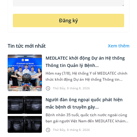
Đăng ký
Tin tức mới nhất
Xem thêm
MEDLATEC khởi động Dự án Hệ thống
Thông tin Quản lý Bệnh...
Hôm nay (7/8), Hệ thống Y tế MEDLATEC chính
thức khởi động Dự án Hệ thống Thông tin
Quản lý Bệnh viện (HIS - Hospital Information
Thứ Bảy, 8 tháng 8, 2026
System) giai đoạn mới. Dự á...
Người đàn ông ngoại quốc phát hiện
mắc bệnh di truyền gây...
Bệnh nhân 35 tuổi, quốc tịch nước ngoài cùng
bạn gái người Việt Nam đến MEDLATEC khám
sức khỏe tiền hôn nhân. Qua thăm khám và
Thứ Bảy, 8 tháng 8, 2026
làm các xét nghiệm chuyên sâu,...