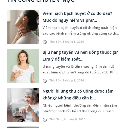
Viêm hạch bạch huyết ở cổ do đâu?
Mức độ nguy hiểm và phư...
Viêm hạch bạch huyết ở cổ thường xuất hiện
sau các bệnh nhiễm trùng nhưng cũng có thể
liên quan đến lao hạch hoặc ung thư. Để tìm
Thứ Bảy, 8 tháng 8, 2026
hiểu nguyên nhân gây viêm, mức độ nguy hiểm
và cách thức chẩn đoán bệnh lý này, bạn có thể
Bị u nang tuyến vú nên uống thuốc gì?
theo dõi những thông tin dưới đây.
Lưu ý để kiểm soát...
U nang tuyến vú là tổn thương lành tính dễ
xuất hiện ở phụ nữ trong độ tuổi 35 - 50. Khi
được chẩn đoán mắc bệnh, nhiều người
Thứ Bảy, 8 tháng 8, 2026
thường băn khoăn u nang tuyến vú nên uống
thuốc gì để hạn chế phải phẫu thuật. Bài viết
Người bị ung thư có uống được sâm
sau sẽ giúp bạn hiểu đúng về việc dùng thuốc
không? Những điều cần b...
trong điều trị bệnh lý này và biết cách kiểm
Nhiều người bệnh thường tìm đến nhân sâm
soát bệnh hiệu quả.
như một cách bồi bổ cơ thể trong quá trình
điều trị ung thư. Tuy nhiên, câu hỏi người bị
Thứ Năm, 6 tháng 8, 2026
ung thư có uống được sâm không vẫn khiến