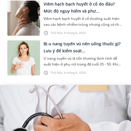
Viêm hạch bạch huyết ở cổ do đâu?
Mức độ nguy hiểm và phư...
Viêm hạch bạch huyết ở cổ thường xuất hiện
sau các bệnh nhiễm trùng nhưng cũng có thể
liên quan đến lao hạch hoặc ung thư. Để tìm
Thứ Bảy, 8 tháng 8, 2026
hiểu nguyên nhân gây viêm,...
Bị u nang tuyến vú nên uống thuốc gì?
Lưu ý để kiểm soát...
U nang tuyến vú là tổn thương lành tính dễ
xuất hiện ở phụ nữ trong độ tuổi 35 - 50. Khi
được chẩn đoán mắc bệnh, nhiều người
Thứ Bảy, 8 tháng 8, 2026
thường băn khoăn u nang tuyến v...