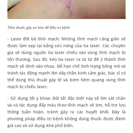
Tiêm thuốc gây xơ hóa để điều trị bệnh
- Laser đốt bỏ tĩnh mạch: Những tĩnh mạch căng giãn sẽ
được làm xẹp lại bằng sức nóng của tia laser. Các chuyên
gia sẽ dùng nguồn tia laser chiếu vào vùng tĩnh mạch bị
tổn thương. Sau đó, kéo tia laser ra từ từ đế 2 thành tĩnh
mạch sẽ dính vào nhau. Để hạn chế tình trạng bỏng mô và
tránh tác động mạnh lên dây thần kinh cảm giác, bác sĩ có
thể dùng thủ thuật gây tê và bơm tiêm quang vùng tĩnh
mạch bị chiếu laser.
- Sử dụng tất y khoa: Đôi tất đặc biệt này sẽ ôm sát chân
và có tác dụng đẩy máu theo tĩnh mạch về tim, hỗ trợ lưu
thông tuần hoàn, tránh gây ra các huyết khối. Đây là
phương pháp điều trị bệnh không dùng thuốc được đánh
giá cao và sử dụng khá phổ biến.