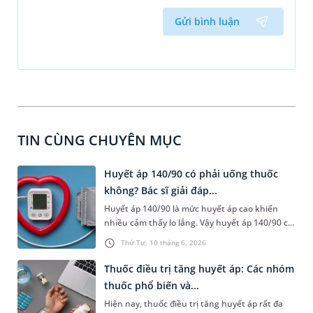
Gửi bình luận
TIN CÙNG CHUYÊN MỤC
Huyết áp 140/90 có phải uống thuốc
không? Bác sĩ giải đáp...
Huyết áp 140/90 là mức huyết áp cao khiến
nhiều cảm thấy lo lắng. Vậy huyết áp 140/90 có
phải uống thuốc không, mức huyết áp này có
Thứ Tư, 10 tháng 6, 2026
nguy hiểm không và phải xử trí như thế nào?
Nội dung bài viết sau sẽ cung cấp những thông
Thuốc điều trị tăng huyết áp: Các nhóm
tin liên quan để người đọc hiểu rõ ý nghĩa của
thuốc phổ biến và...
chỉ số này và biết cần làm gì để bảo vệ tốt cho
Hiện nay, thuốc điều trị tăng huyết áp rất đa
sức khỏe.