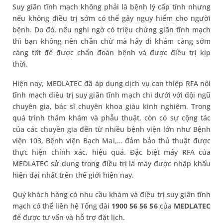
Suy giãn tĩnh mạch không phải là bệnh lý cấp tính nhưng
nếu không điều trị sớm có thể gây nguy hiểm cho người
bệnh. Do đó, nếu nghi ngờ có triệu chứng giãn tĩnh mạch
thì bạn không nên chần chừ mà hãy đi khám càng sớm
càng tốt để được chẩn đoán bệnh và được điều trị kịp
thời.
Hiện nay, MEDLATEC đã áp dụng dịch vụ can thiệp RFA nội
tĩnh mạch điều trị suy giãn tĩnh mạch chi dưới với đội ngũ
chuyên gia, bác sĩ chuyên khoa giàu kinh nghiệm. Trong
quá trình thăm khám và phẫu thuật, còn có sự cộng tác
của các chuyên gia đến từ nhiều bệnh viện lớn như Bệnh
viện 103, Bệnh viện Bạch Mai,… đảm bảo thủ thuật được
thực hiện chính xác, hiệu quả. Đặc biệt máy RFA của
MEDLATEC sử dụng trong điều trị là máy được nhập khẩu
hiện đại nhất trên thế giới hiện nay.
Quý khách hàng có nhu cầu khám và điều trị suy giãn tĩnh
mạch có thể liên hệ Tổng đài
1900 56 56 56
của
MEDLATEC
để được tư vấn và hỗ trợ đặt lịch.