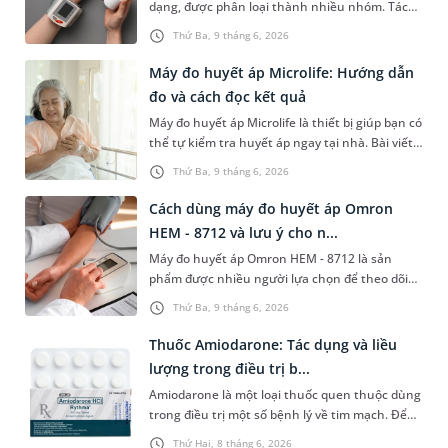
dạng, được phân loại thành nhiều nhóm. Tác
dụng chính của những loại thuốc này là giúp
Thứ Ba, 9 tháng 6, 2026
hạ huyết áp, phòng ngừa các biến chứng nguy
hiểm như đột quỵ, nhồi máu cơ tim, suy tim,
Máy đo huyết áp Microlife: Hướng dẫn
suy thận.
đo và cách đọc kết quả
Máy đo huyết áp Microlife là thiết bị giúp bạn có
thể tự kiểm tra huyết áp ngay tại nhà. Bài viết
dưới đây là hướng dẫn sử dụng loại máy này và
Thứ Ba, 9 tháng 6, 2026
cách đọc kết quả chỉ số huyết áp để hiểu rõ về
tình trạng sức khỏe của mình và xử trí kịp thời
Cách dùng máy đo huyết áp Omron
nếu có bất thường.
HEM - 8712 và lưu ý cho n...
Máy đo huyết áp Omron HEM - 8712 là sản
phẩm được nhiều người lựa chọn để theo dõi
huyết áp bởi nhiều tính năng thuận lợi. Bài viết
Thứ Ba, 9 tháng 6, 2026
sau đây sẽ hướng dẫn bạn dùng máy đúng
cách để có được kết quả chỉ số huyết áp chính
Thuốc Amiodarone: Tác dụng và liều
xác.
lượng trong điều trị b...
Amiodarone là một loại thuốc quen thuộc dùng
trong điều trị một số bệnh lý về tim mạch. Để
nắm rõ hơn về tác dụng, chỉ định và liều lượng
Thứ Hai, 8 tháng 6, 2026