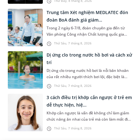
Thứ Bảy, 8 tháng 8, 2026
làm các xét nghiệm chuyên sâu,...
Trung tâm Xét nghiệm MEDLATEC đón
đoàn BoA đánh giá giám...
Trong 2 ngày 6-7/8, đoàn chuyên gia đến từ
Văn phòng Công nhận Chất lượng quốc gia
(BoA) đã ghi nhận và đánh giá cao nỗ lực duy trì
Thứ Sáu, 7 tháng 8, 2026
hệ thống quản lý chất lượ...
Dị ứng clo trong nước hồ bơi và cách xử
trí
Dị ứng clo trong nước hồ bơi là nỗi băn khoăn
của rất nhiều người thích bơi lội, đặc biệt là
những trường hợp thường xuyên bơi ở những
Thứ Sáu, 7 tháng 8, 2026
hồ bơi nhân tạo. Bài v...
3 cách điều trị khớp cắn ngược ở trẻ em
dễ thực hiện, hiệ...
Khớp cắn ngược là vấn đề không chỉ làm giảm
chức năng ăn nhai của trẻ mà còn làm mất đi
sự cân đối của khuôn mặt. Do đó, cần khắc
Thứ Sáu, 7 tháng 8, 2026
phục sớm tình trạng này để...