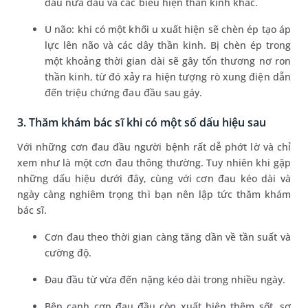
đau nửa đầu và các biểu hiện thần kinh khác.
U não: khi có một khối u xuất hiện sẽ chèn ép tạo áp
lực lên não và các dây thần kinh. Bị chèn ép trong
một khoảng thời gian dài sẽ gây tổn thương nơ ron
thần kinh, từ đó xảy ra hiện tượng rò xung điện dẫn
đến triệu chứng đau đầu sau gáy.
3. Thăm khám bác sĩ khi có một số dấu hiệu sau
Với những cơn đau đầu người bệnh rất dễ phớt lờ và chỉ
xem như là một cơn đau thông thường. Tuy nhiên khi gặp
những dấu hiệu dưới đây, cùng với cơn đau kéo dài và
ngày càng nghiêm trọng thì bạn nên lập tức thăm khám
bác sĩ.
Cơn đau theo thời gian càng tăng dần về tần suất và
cường độ.
Đau đầu từ vừa đến nặng kéo dài trong nhiều ngày.
Bên cạnh cơn đau đầu còn xuất hiện thêm sốt, sợ