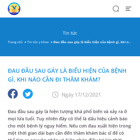
Search
Open
Menu
Tin tức
Trang chủ
Tin tức y khoa
Đau đầu sau gáy là biểu hiện của bệnh gì, khi nào cần đi thăm khám?
ĐAU ĐẦU SAU GÁY LÀ BIỂU HIỆN CỦA BỆNH
GÌ, KHI NÀO CẦN ĐI THĂM KHÁM?
Ngày 17/12/2021
Đau đầu sau gáy là hiện tượng khá phổ biến và xảy ra ở
mọi lứa tuổi. Tuy nhiên đây có thể là dấu hiệu cảnh báo
cho một bệnh lý nguy hiểm. Nếu cơn đau xuất hiện trong
một thời gian dài bạn cần đến thăm khám bác sĩ để có