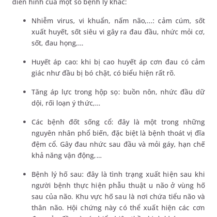
điển hình của một số bệnh lý khác:
Nhiễm virus, vi khuẩn, nấm não,...: cảm cúm, sốt
xuất huyết, sốt siêu vi gây ra đau đầu, nhức mỏi cơ,
sốt, đau họng,…
Huyết áp cao: khi bị cao huyết áp cơn đau có cảm
giác như đầu bị bó chặt, có biểu hiện rất rõ.
Tăng áp lực trong hộp sọ: buồn nôn, nhức đầu dữ
dội, rối loạn ý thức,…
Các bệnh đốt sống cổ: đây là một trong những
nguyên nhân phổ biến, đặc biệt là bệnh thoát vị đĩa
đệm cổ. Gây đau nhức sau đầu và mỏi gáy, hạn chế
khả năng vận động,…
Bệnh lý hố sau: đây là tình trạng xuất hiện sau khi
người bệnh thực hiện phẫu thuật u não ở vùng hố
sau của não. Khu vực hố sau là nơi chứa tiểu não và
thân não. Hội chứng này có thể xuất hiện các cơn