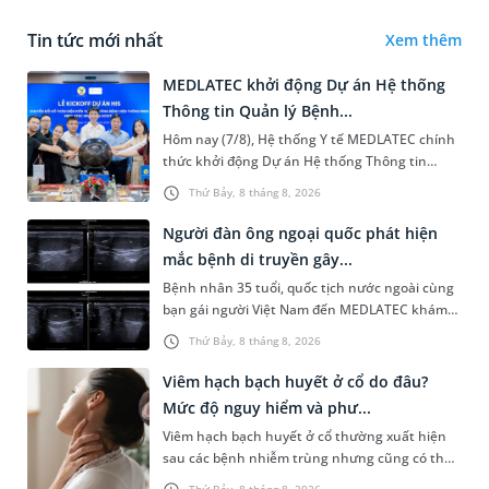
Tin tức mới nhất
Xem thêm
MEDLATEC khởi động Dự án Hệ thống
Thông tin Quản lý Bệnh...
Hôm nay (7/8), Hệ thống Y tế MEDLATEC chính
thức khởi động Dự án Hệ thống Thông tin
Quản lý Bệnh viện (HIS - Hospital Information
Thứ Bảy, 8 tháng 8, 2026
System) giai đoạn mới. Dự á...
Người đàn ông ngoại quốc phát hiện
mắc bệnh di truyền gây...
Bệnh nhân 35 tuổi, quốc tịch nước ngoài cùng
bạn gái người Việt Nam đến MEDLATEC khám
sức khỏe tiền hôn nhân. Qua thăm khám và
Thứ Bảy, 8 tháng 8, 2026
làm các xét nghiệm chuyên sâu,...
Viêm hạch bạch huyết ở cổ do đâu?
Mức độ nguy hiểm và phư...
Viêm hạch bạch huyết ở cổ thường xuất hiện
sau các bệnh nhiễm trùng nhưng cũng có thể
liên quan đến lao hạch hoặc ung thư. Để tìm
Thứ Bảy, 8 tháng 8, 2026