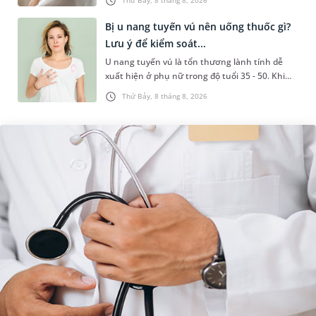
hiểu nguyên nhân gây viêm,...
Bị u nang tuyến vú nên uống thuốc gì?
Lưu ý để kiểm soát...
U nang tuyến vú là tổn thương lành tính dễ
xuất hiện ở phụ nữ trong độ tuổi 35 - 50. Khi
được chẩn đoán mắc bệnh, nhiều người
Thứ Bảy, 8 tháng 8, 2026
thường băn khoăn u nang tuyến v...