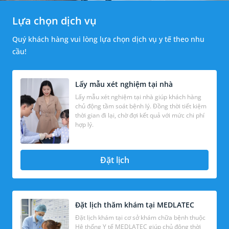
Lựa chọn dịch vụ
Quý khách hàng vui lòng lựa chọn dịch vụ y tế theo nhu
cầu!
Lấy mẫu xét nghiệm tại nhà
Lấy mẫu xét nghiệm tại nhà giúp khách hàng
chủ động tầm soát bệnh lý. Đồng thời tiết kiệm
thời gian đi lại, chờ đợi kết quả với mức chi phí
hợp lý.
Đặt lịch
Đặt lịch thăm khám tại MEDLATEC
Đặt lịch khám tại cơ sở khám chữa bệnh thuộc
Hệ thống Y tế MEDLATEC giúp chủ động thời