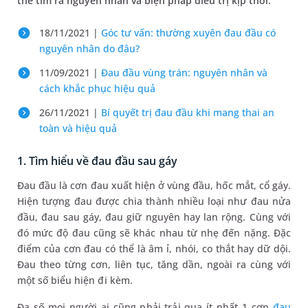
thể tìm ra nguyên nhân và biện pháp điều trị kịp thời.
18/11/2021 |
Góc tư vấn: thường xuyên đau đầu có
nguyên nhân do đâu?
11/09/2021 |
Đau đầu vùng trán: nguyên nhân và
cách khắc phục hiệu quả
26/11/2021 |
Bí quyết trị đau đầu khi mang thai an
toàn và hiệu quả
1. Tìm hiểu về đau đầu sau gáy
Đau đầu là cơn đau xuất hiện ở vùng đầu, hốc mắt, cổ gáy.
Hiện tượng đau được chia thành nhiều loại như đau nửa
đầu, đau sau gáy, đau giữ nguyên hay lan rộng. Cùng với
đó mức độ đau cũng sẽ khác nhau từ nhẹ đến nặng. Đặc
điểm của cơn đau có thể là âm ỉ, nhói, co thắt hay dữ dội.
Đau theo từng cơn, liên tục, tăng dần, ngoài ra cùng với
một số biểu hiện đi kèm.
Đa số mọi người ai cũng phải trải qua ít nhất 1 cơn
đau