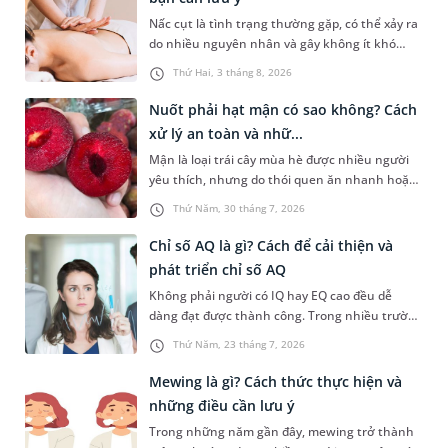
Nấc cụt là tình trạng thường gặp, có thể xảy ra
do nhiều nguyên nhân và gây không ít khó
chịu. Bấm huyệt chữa nấc cụt là một trong
Thứ Hai, 3 tháng 8, 2026
những phương pháp được nhiều người tìm
hiểu để hỗ trợ tình trạng này. Mời bạn cùng
Nuốt phải hạt mận có sao không? Cách
tìm hiểu sâu hơn về phương pháp chữa nấc cụt
xử lý an toàn và nhữ...
này trong bài viết dưới đây.
Mận là loại trái cây mùa hè được nhiều người
yêu thích, nhưng do thói quen ăn nhanh hoặc
sơ suất, không ít người đã vô tình nuốt phải
Thứ Năm, 30 tháng 7, 2026
hạt mận. Cấu tạo hạt mận thường cứng, có hai
đầu nhọn nên khi đi vào đường tiêu hóa rất dễ
Chỉ số AQ là gì? Cách để cải thiện và
gây ra tâm lý hoang mang, lo lắng cho người
phát triển chỉ số AQ
gặp phải. Bài viết dưới đây sẽ giải đáp chi tiết
Không phải người có IQ hay EQ cao đều dễ
giúp bạn thắc mắc nuốt phải hạt mận có sao
dàng đạt được thành công. Trong nhiều trường
không dưới góc nhìn y khoa và hướng dẫn cách
hợp, khả năng đứng vững trước áp lực, thích
xử trí an toàn, kịp thời nhất.
Thứ Năm, 23 tháng 7, 2026
nghi với nghịch cảnh và không bỏ cuộc mới là
yếu tố tạo nên sự khác biệt. Đây cũng chính là
Mewing là gì? Cách thức thực hiện và
điều được phản ánh qua chỉ số AQ. Vậy chỉ số
những điều cần lưu ý
AQ là gì, được xác định ra sao và làm thế nào để
Trong những năm gần đây, mewing trở thành
cải thiện chỉ số này? Hãy cùng tìm hiểu trong