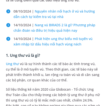
ta sẽ cùng điểm qua các dấu hiệu ung thư vú.
08/10/2024 |
Nguyên nhân nổi hạch ở vú và hướng
dẫn cách tự kiểm tra vú tại nhà
14/10/2024 |
Nang vú BIRADS 2 là gì? Phương pháp
chẩn đoán và điều trị hiệu quả hiện nay
14/10/2024 |
Phát hiện ung thư biểu mô tuyến vú
xâm nhập từ dấu hiệu nổi hạch vùng nách
1. Ung thư vú là gì?
Ung thư
vú là sự hình thành các tế bào ác tính trong vú,
cụ thể là ở mô tuyến vú. Theo thời gian, các tế bào này sẽ
phát triển thành khối u, lan rộng ra toàn vú và di căn sang
các bộ phận, cơ quan khác của cơ thể.
Số liệu thống kê năm 2020 của Globocan - Tổ chức Ung
thư Toàn cầu cho thấy trong các bệnh lý ung thư ở phụ nữ
thì ung thư vú có tỷ lệ mắc mới cao nhất, chiếm 24.5%.
Đặc biệt, con số này không ngừng gia tăng qua các năm và