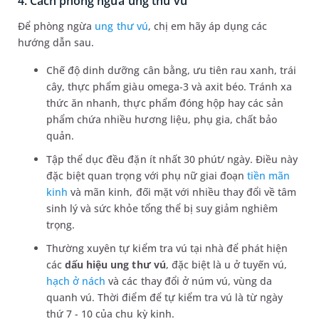
4. Cách phòng ngừa ung thư vú
Để phòng ngừa
ung thư vú
, chị em hãy áp dụng các
hướng dẫn sau.
Chế độ dinh dưỡng cân bằng, ưu tiên rau xanh, trái
cây, thực phẩm giàu omega-3 và axit béo. Tránh xa
thức ăn nhanh, thực phẩm đóng hộp hay các sản
phẩm chứa nhiều hương liệu, phụ gia, chất bảo
quản.
Tập thể dục đều đặn ít nhất 30 phút/ ngày. Điều này
đặc biệt quan trọng với phụ nữ giai đoạn
tiền mãn
kinh
và mãn kinh, đối mặt với nhiều thay đổi về tâm
sinh lý và sức khỏe tổng thể bị suy giảm nghiêm
trọng.
Thường xuyên tự kiểm tra vú tại nhà để phát hiện
các
dấu hiệu ung thư vú
, đặc biệt là u ở tuyến vú,
hạch ở nách
và các thay đổi ở núm vú, vùng da
quanh vú. Thời điểm để tự kiểm tra vú là từ ngày
thứ 7 - 10 của chu kỳ kinh.