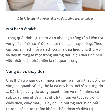
Dấu hiệu ung thư vú
là vú sưng đau, căng tức, sờ thấy u
Nổi hạch ở nách
Trong quá trình tự khám vú ở nhà, bạn cũng cần kiểm tra
vùng nách (hố nách) để xem có nổi hạch hay không. Theo
các bác sĩ, hạch nổi ở nách cũng là
dấu hiệu ung thư vú
,
và đây thường là một trong những dấu hiệu đầu tiên nên
việc nhận biết, phát hiện là rất quan trọng.
Vùng da vú thay đổi
Ung thư vú ở giai đoạn muộn sẽ gây ra những thay đổi cho
vùng da quanh vú, cụ thể là da dày hơn, nổi sần, sưng đỏ,
… Đặc biệt, vùng da xung quanh núm vú nhăn nheo, co
rút, xuất hiện những hạt nhỏ li ti; núm vú tụt vào trong,
chảy dịch, chảy máu,… Đây đều là những biểu hiện bất
thường cần được thăm khám, chẩn đoán và điều trị.