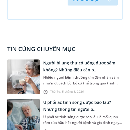
TIN CÙNG CHUYÊN MỤC
Người bị ung thư có uống được sâm
không? Những điều cần b...
Nhiều người bệnh thường tìm đến nhân sâm
như một cách bồi bổ cơ thể trong quá trình
điều trị ung thư. Tuy nhiên, câu hỏi người bị
Thứ Tư, 5 tháng 8, 2026
ung thư có uống được sâm không vẫn khiến
không ít người băn khoăn. Thực tế, nhân sâm
U phổi ác tính sống được bao lâu?
chứa nhiều hoạt chất sinh học có lợi nhưng
Những thông tin người b...
không phải trường hợp nào cũng phù hợp. Việc
U phổi ác tính sống được bao lâu là mối quan
trang bị đầy đủ thông tin về lợi ích, nguy cơ
tâm của hầu hết người bệnh và gia đình ngay
cũng như cách dùng đúng sẽ giúp người bệnh
sau khi nhận chẩn đoán. Thực tế, thời gian
sử dụng nhân sâm một cách an toàn và phù