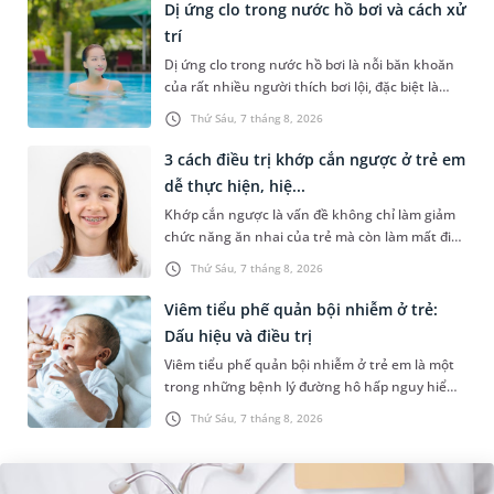
Dị ứng clo trong nước hồ bơi và cách xử
trí
Dị ứng clo trong nước hồ bơi là nỗi băn khoăn
của rất nhiều người thích bơi lội, đặc biệt là
những trường hợp thường xuyên bơi ở những
Thứ Sáu, 7 tháng 8, 2026
hồ bơi nhân tạo. Bài v...
3 cách điều trị khớp cắn ngược ở trẻ em
dễ thực hiện, hiệ...
Khớp cắn ngược là vấn đề không chỉ làm giảm
chức năng ăn nhai của trẻ mà còn làm mất đi
sự cân đối của khuôn mặt. Do đó, cần khắc
Thứ Sáu, 7 tháng 8, 2026
phục sớm tình trạng này để...
Viêm tiểu phế quản bội nhiễm ở trẻ:
Dấu hiệu và điều trị
Viêm tiểu phế quản bội nhiễm ở trẻ em là một
trong những bệnh lý đường hô hấp nguy hiểm,
thường bùng phát vào thời điểm giao mùa. Khi
Thứ Sáu, 7 tháng 8, 2026
những tổn thương ban đầ...