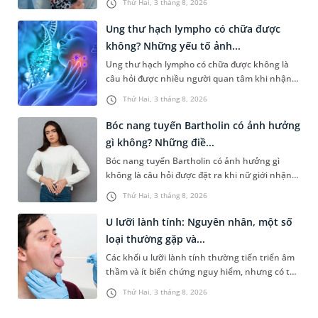
Thứ Hai, 3 tháng 8, 2026
sống không thể xác định bằng một con số
hợp.
chung mà phụ thuộc vào nhiều yếu tố như giai
Ung thư hạch lympho có chữa được
đoạn bệnh, loại ung thư phổi, mức độ đáp ứng
không? Những yếu tố ảnh...
điều trị và tình trạng sức khỏe tổng thể.
Ung thư hạch lympho có chữa được không là
câu hỏi được nhiều người quan tâm khi nhận
chẩn đoán mắc bệnh. Bệnh phát sinh từ các tế
Thứ Hai, 3 tháng 8, 2026
bào lympho thuộc hệ bạch huyết, bộ phận
tham gia vào cơ chế miễn dịch của cơ thể. Nhờ
Bóc nang tuyến Bartholin có ảnh hưởng
sự phát triển của y học hiện đại, nhiều trường
gì không? Những điề...
hợp ung thư hạch lympho có thể kiểm soát tốt,
Bóc nang tuyến Bartholin có ảnh hưởng gì
thậm chí đạt lui bệnh hoàn toàn nếu được phát
không là câu hỏi được đặt ra khi nữ giới nhận
hiện và điều trị đúng thời điểm. Mặc dù vậy, kết
được chỉ định điều trị nang ở tuyến này. Tuy
quả điều trị ở mỗi người không hoàn toàn
Thứ Hai, 3 tháng 8, 2026
nhiên, muốn đánh giá nguy cơ ảnh hưởng từ
giống nhau và chịu tác động của nhiều yếu tố.
quá trình điều trị cần xét trên nhiều phương
U lưỡi lành tính: Nguyên nhân, một số
diện. Để có thêm thông tin giải đáp, bạn có thể
loại thường gặp và...
tham khảo bài viết sau.
Các khối u lưỡi lành tính thường tiến triển âm
thầm và ít biến chứng nguy hiểm, nhưng có thể
gây ảnh hưởng trực tiếp đến chất lượng cuộc
Thứ Hai, 3 tháng 8, 2026
sống của người bệnh. Hiểu đúng về dấu hiệu
nhận biết, phương pháp chẩn đoán cũng như