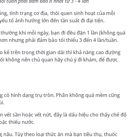
mỗi tuần phải đảm bảo ít nhất từ 3 - 4 lần
ống, tình trạng cơ địa, thói quen sinh hoạt của mỗi
yếu tố ảnh hưởng lớn đến tần suất đi đại tiện.
h thường khi mỗi ngày, bạn đi đều đặn 1 lần (không quá
ít hơn nhưng phải đảm bảo tối thiểu 3 đến 4 lần/tuần.
o kể trên trong thời gian dài thì khả năng cao đường
 đối không nên chủ quan hãy chú ý đi khám, để được
ng có hình dạng trụ tròn. Phân không quá mềm cũng
ùi.
 vết sần hoặc vết nứt, đây là dấu hiệu cho thấy chế độ
oặc thiếu nước.
nâu. Tùy theo loại thức ăn mà bạn tiêu thụ, thuốc