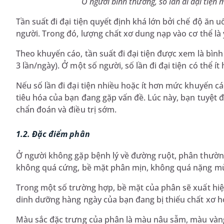
Ở người bình thường, số lần đi đại tiện 
Tần suất đi đại tiện quyết định khá lớn bởi chế độ ăn u
người. Trong đó, lượng chất xơ dung nạp vào cơ thể là 
Theo khuyến cáo, tần suất đi đại tiện được xem là bìn
3 lần/ngày). Ở một số người, số lần đi đại tiện có thể 
Nếu số lần đi đại tiện nhiều hoặc ít hơn mức khuyến cá
tiêu hóa của bạn đang gặp vấn đề. Lúc này, bạn tuyệt
chẩn đoán và điều trị sớm.
1.2. Đặc điểm phân
Ở người không gặp bệnh lý về đường ruột, phân thườ
không quá cứng, bề mặt phân mịn, không quá nặng m
Trong một số trường hợp, bề mặt của phân sẽ xuất hiện
dinh dưỡng hàng ngày của bạn đang bị thiếu chất xơ h
Màu sắc đặc trưng của phân là màu nâu sẫm, màu vàng 