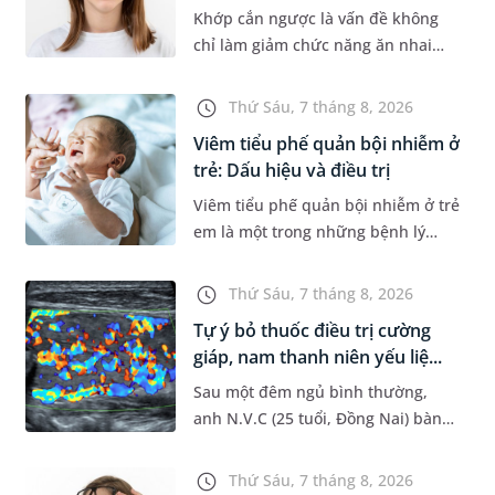
Khớp cắn ngược là vấn đề không
chỉ làm giảm chức năng ăn nhai
của trẻ mà còn làm mất đi sự cân
đối của khuôn mặt. Do đó, cần khắc
Thứ Sáu, 7 tháng 8, 2026
phục sớm tình trạng này để...
Viêm tiểu phế quản bội nhiễm ở
trẻ: Dấu hiệu và điều trị
Viêm tiểu phế quản bội nhiễm ở trẻ
em là một trong những bệnh lý
đường hô hấp nguy hiểm, thường
bùng phát vào thời điểm giao mùa.
Thứ Sáu, 7 tháng 8, 2026
Khi những tổn thương ban đầ...
Tự ý bỏ thuốc điều trị cường
giáp, nam thanh niên yếu liệ...
Sau một đêm ngủ bình thường,
anh N.V.C (25 tuổi, Đồng Nai) bàng
hoàng phát hiện yếu liệt 2 chân,
không thể vận động đi lại được. Kết
Thứ Sáu, 7 tháng 8, 2026