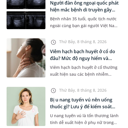
Người đàn ông ngoại quốc phát
Dự á...
hiện mắc bệnh di truyền gây...
Bệnh nhân 35 tuổi, quốc tịch nước
ngoài cùng bạn gái người Việt Nam
đến MEDLATEC khám sức khỏe tiền
hôn nhân. Qua thăm khám và làm
Thứ Bảy, 8 tháng 8, 2026
các xét nghiệm chuyên sâu,...
Viêm hạch bạch huyết ở cổ do
đâu? Mức độ nguy hiểm và
phư...
Viêm hạch bạch huyết ở cổ thường
xuất hiện sau các bệnh nhiễm
trùng nhưng cũng có thể liên quan
đến lao hạch hoặc ung thư. Để tìm
Thứ Bảy, 8 tháng 8, 2026
hiểu nguyên nhân gây viêm,...
Bị u nang tuyến vú nên uống
thuốc gì? Lưu ý để kiểm soát...
U nang tuyến vú là tổn thương lành
tính dễ xuất hiện ở phụ nữ trong