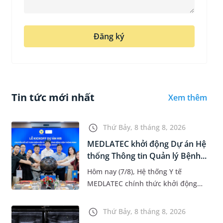
Đăng ký
Tin tức mới nhất
Xem thêm
Thứ Bảy, 8 tháng 8, 2026
MEDLATEC khởi động Dự án Hệ
thống Thông tin Quản lý Bệnh...
Hôm nay (7/8), Hệ thống Y tế
MEDLATEC chính thức khởi động
Dự án Hệ thống Thông tin Quản lý
Bệnh viện (HIS - Hospital
Thứ Bảy, 8 tháng 8, 2026
Information System) giai đoạn mới.