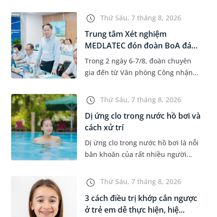
độ tuổi 35 - 50. Khi được chẩn đoán
mắc bệnh, nhiều người thường
Thứ Sáu, 7 tháng 8, 2026
băn khoăn u nang tuyến v...
Trung tâm Xét nghiệm
MEDLATEC đón đoàn BoA đánh
giá giám...
Trong 2 ngày 6-7/8, đoàn chuyên
gia đến từ Văn phòng Công nhận
Chất lượng quốc gia (BoA) đã ghi
nhận và đánh giá cao nỗ lực duy trì
Thứ Sáu, 7 tháng 8, 2026
hệ thống quản lý chất lượ...
Dị ứng clo trong nước hồ bơi và
cách xử trí
Dị ứng clo trong nước hồ bơi là nỗi
băn khoăn của rất nhiều người
thích bơi lội, đặc biệt là những
trường hợp thường xuyên bơi ở
Thứ Sáu, 7 tháng 8, 2026
những hồ bơi nhân tạo. Bài v...
3 cách điều trị khớp cắn ngược
ở trẻ em dễ thực hiện, hiệ...