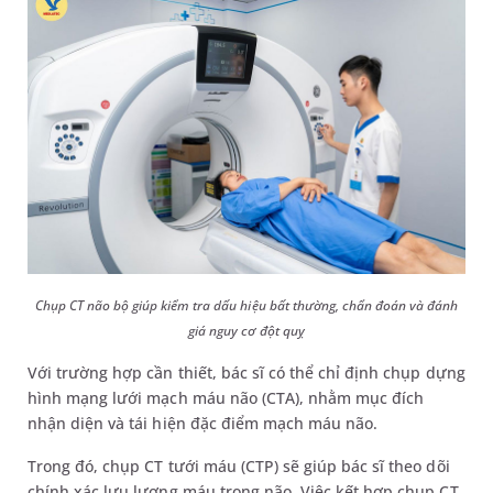
Chụp CT não bộ giúp kiểm tra dấu hiệu bất thường, chẩn đoán và đánh
giá nguy cơ đột quỵ
Với trường hợp cần thiết, bác sĩ có thể chỉ định chụp dựng
hình mạng lưới mạch máu não (CTA), nhằm mục đích
nhận diện và tái hiện đặc điểm mạch máu não.
Trong đó, chụp CT tưới máu (CTP) sẽ giúp bác sĩ theo dõi
chính xác lưu lượng máu trong não. Việc kết hợp chụp CT,