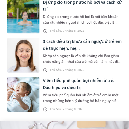
Dị ứng clo trong nước hồ bơi và cách xử
trí
Dị ứng clo trong nước hồ bơi là nỗi băn khoăn
của rất nhiều người thích bơi lội, đặc biệt là
những trường hợp thường xuyên bơi ở những
Thứ Sáu, 7 tháng 8, 2026
hồ bơi nhân tạo. Bài v...
3 cách điều trị khớp cắn ngược ở trẻ em
dễ thực hiện, hiệ...
Khớp cắn ngược là vấn đề không chỉ làm giảm
chức năng ăn nhai của trẻ mà còn làm mất đi
sự cân đối của khuôn mặt. Do đó, cần khắc
Thứ Sáu, 7 tháng 8, 2026
phục sớm tình trạng này để...
Viêm tiểu phế quản bội nhiễm ở trẻ:
Dấu hiệu và điều trị
Viêm tiểu phế quản bội nhiễm ở trẻ em là một
trong những bệnh lý đường hô hấp nguy hiểm,
thường bùng phát vào thời điểm giao mùa. Khi
Thứ Sáu, 7 tháng 8, 2026
những tổn thương ban đầ...