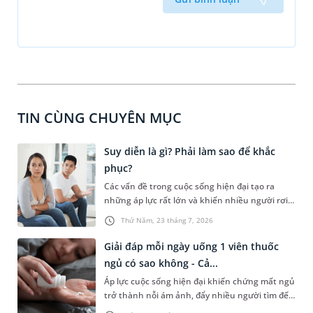
TIN CÙNG CHUYÊN MỤC
Suy diễn là gì? Phải làm sao để khắc
phục?
Các vấn đề trong cuộc sống hiện đại tạo ra
những áp lực rất lớn và khiến nhiều người rơi
vào trạng thái suy nghĩ quá mức hay suy diễn
Thứ Năm, 23 tháng 7, 2026
sự việc đến mức bị vướng vào những vòng xoáy
không hồi kết. Vấn đề này không chỉ gây ảnh
Giải đáp mỗi ngày uống 1 viên thuốc
hưởng đến tinh thần mà còn tác động tiêu cực
ngủ có sao không - Cả...
đến sức khỏe thể chất. Vậy suy diễn là gì? Dưới
Áp lực cuộc sống hiện đại khiến chứng mất ngủ
đây là câu trả lời cụ thể và một số lời khuyên
trở thành nỗi ám ảnh, đẩy nhiều người tìm đến
giúp bạn khắc phục vấn đề này và có một cuộc
thuốc an thần như một giải pháp vào mỗi đêm.
sống chất lượng, tích cực hơn.