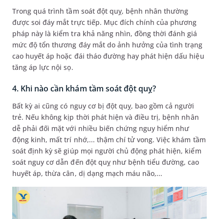
Trong quá trình tầm soát đột quỵ, bệnh nhân thường
được soi đáy mắt trực tiếp. Mục đích chính của phương
pháp này là kiểm tra khả năng nhìn, đồng thời đánh giá
mức độ tổn thương đáy mắt do ảnh hưởng của tình trạng
cao huyết áp hoặc đái tháo đường hay phát hiện dấu hiệu
tăng áp lực nội sọ.
4. Khi nào cần khám tầm soát đột quỵ?
Bất kỳ ai cũng có nguy cơ bị đột quỵ, bao gồm cả người
trẻ. Nếu không kịp thời phát hiện và điều trị, bệnh nhân
dễ phải đối mặt với nhiều biến chứng nguy hiểm như
động kinh, mất trí nhớ,... thậm chí tử vong. Việc khám tầm
soát định kỳ sẽ giúp mọi người chủ động phát hiện, kiểm
soát nguy cơ dẫn đến đột quỵ như bệnh tiểu đường, cao
huyết áp, thừa cân, dị dạng mạch máu não,...