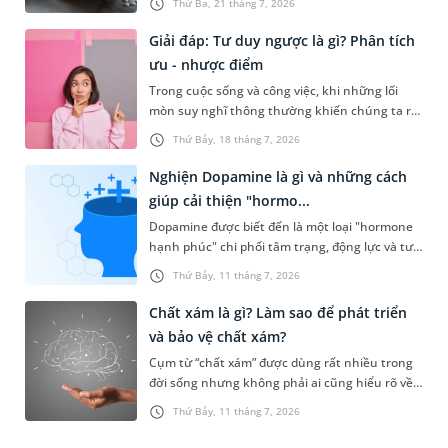
Thứ Ba, 21 tháng 7, 2026
Tuy nhiên, việc sử dụng mỗi ngày uống 1 viên
thuốc ngủ có sao không, liệu có gây tác dụng
Giải đáp: Tư duy ngược là gì? Phân tích
phụ nào cho sức khỏe không? Bài viết sẽ chia
ưu - nhược điểm
sẻ chi tiết hơn về vấn đề này ngay sau đây.
Trong cuộc sống và công việc, khi những lối
mòn suy nghĩ thông thường khiến chúng ta rơi
vào bế tắc, một lối đi đột phá sẽ mở ra nếu bạn
Thứ Bảy, 18 tháng 7, 2026
biết cách lật ngược lại vấn đề hay còn gọi là tư
duy ngược. Vậy bản chất tư duy ngược là gì và
Nghiện Dopamine là gì và những cách
làm thế nào để ứng dụng phương pháp này
giúp cải thiện "hormo...
một cách khoa học nhằm bứt phá giới hạn của
Dopamine được biết đến là một loại "hormone
bản thân?
hạnh phúc" chi phối tâm trạng, động lực và tư
duy sáng tạo của con người. Thay vì tìm cách tự
Thứ Bảy, 11 tháng 7, 2026
cải thiện loại hormone này, nhiều người lựa
chọn lạm dụng các kích thích nhân tạo, đẩy cơ
Chất xám là gì? Làm sao để phát triển
thể vào những cạm bẫy tâm lý nguy hiểm. Vậy
và bảo vệ chất xám?
bản chất nghiện Dopamine là gì và hormone
Cụm từ “chất xám” được dùng rất nhiều trong
này tác động toàn diện đến sức khỏe ra sao?
đời sống nhưng không phải ai cũng hiểu rõ về
MEDLATEC sẽ mang đến cho bạn những thông
khái niệm này. Khi hiểu rõ về chất xám, bạn sẽ
tin hữu ích ngay sau đây.
Thứ Bảy, 11 tháng 7, 2026
có thể nhận biết sớm về những dấu hiệu tổn
thương liên quan đến các vấn đề sức khỏe về