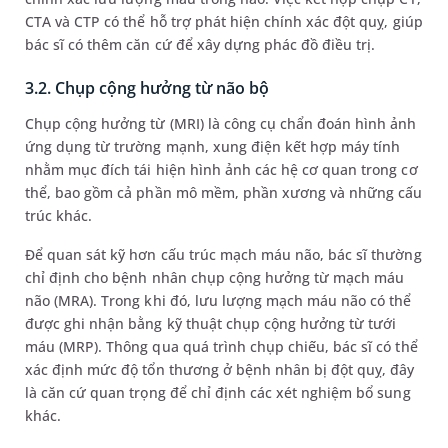
CTA và CTP có thể hỗ trợ phát hiện chính xác đột quỵ, giúp
bác sĩ có thêm căn cứ để xây dựng phác đồ điều trị.
3.2. Chụp cộng hưởng từ não bộ
Chụp cộng hưởng từ (MRI) là công cụ chẩn đoán hình ảnh
ứng dụng từ trường mạnh, xung điện kết hợp máy tính
nhằm mục đích tái hiện hình ảnh các hệ cơ quan trong cơ
thể, bao gồm cả phần mô mềm, phần xương và những cấu
trúc khác.
Để quan sát kỹ hơn cấu trúc mạch máu não, bác sĩ thường
chỉ định cho bệnh nhân chụp cộng hưởng từ mạch máu
não (MRA). Trong khi đó, lưu lượng mạch máu não có thể
được ghi nhận bằng kỹ thuật chụp cộng hưởng từ tưới
máu (MRP). Thông qua quá trình chụp chiếu, bác sĩ có thể
xác định mức độ tổn thương ở bệnh nhân bị đột quỵ, đây
là căn cứ quan trọng để chỉ định các xét nghiệm bổ sung
khác.