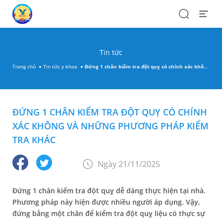
Search
Open
Menu
Tin tức
Trang chủ
Tin tức y khoa
Đứng 1 chân kiểm tra đột quỵ có chính xác không và những phương pháp kiểm tra khác
ĐỨNG 1 CHÂN KIỂM TRA ĐỘT QUỴ CÓ CHÍNH
XÁC KHÔNG VÀ NHỮNG PHƯƠNG PHÁP KIỂM
TRA KHÁC
Ngày 21/11/2025
Đứng 1 chân kiểm tra đột quỵ dễ dàng thực hiện tại nhà.
Phương pháp này hiện được nhiều người áp dụng. Vậy,
đứng bằng một chân để kiểm tra đột quỵ liệu có thực sự