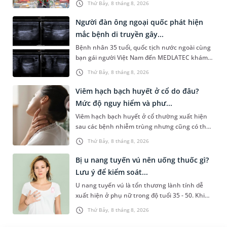
Thứ Bảy, 8 tháng 8, 2026
System) giai đoạn mới. Dự á...
Người đàn ông ngoại quốc phát hiện
mắc bệnh di truyền gây...
Bệnh nhân 35 tuổi, quốc tịch nước ngoài cùng
bạn gái người Việt Nam đến MEDLATEC khám
sức khỏe tiền hôn nhân. Qua thăm khám và
Thứ Bảy, 8 tháng 8, 2026
làm các xét nghiệm chuyên sâu,...
Viêm hạch bạch huyết ở cổ do đâu?
Mức độ nguy hiểm và phư...
Viêm hạch bạch huyết ở cổ thường xuất hiện
sau các bệnh nhiễm trùng nhưng cũng có thể
liên quan đến lao hạch hoặc ung thư. Để tìm
Thứ Bảy, 8 tháng 8, 2026
hiểu nguyên nhân gây viêm,...
Bị u nang tuyến vú nên uống thuốc gì?
Lưu ý để kiểm soát...
U nang tuyến vú là tổn thương lành tính dễ
xuất hiện ở phụ nữ trong độ tuổi 35 - 50. Khi
được chẩn đoán mắc bệnh, nhiều người
Thứ Bảy, 8 tháng 8, 2026
thường băn khoăn u nang tuyến v...