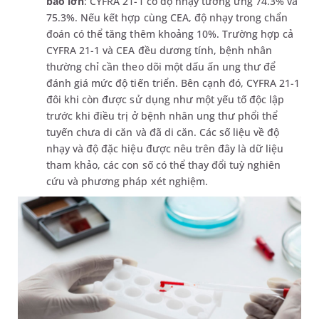
bào lớn
: CYFRA 21-1 có độ nhạy tương ứng 74.3% và
75.3%. Nếu kết hợp cùng CEA, độ nhạy trong chẩn
đoán có thể tăng thêm khoảng 10%. Trường hợp cả
CYFRA 21-1 và CEA đều dương tính, bệnh nhân
thường chỉ cần theo dõi một dấu ấn ung thư để
đánh giá mức độ tiến triển. Bên cạnh đó, CYFRA 21-1
đôi khi còn được sử dụng như một yếu tố độc lập
trước khi điều trị ở bệnh nhân ung thư phổi thể
tuyến chưa di căn và đã di căn. Các số liệu về độ
nhạy và độ đặc hiệu được nêu trên đây là dữ liệu
tham khảo, các con số có thể thay đổi tuỳ nghiên
cứu và phương pháp xét nghiệm.