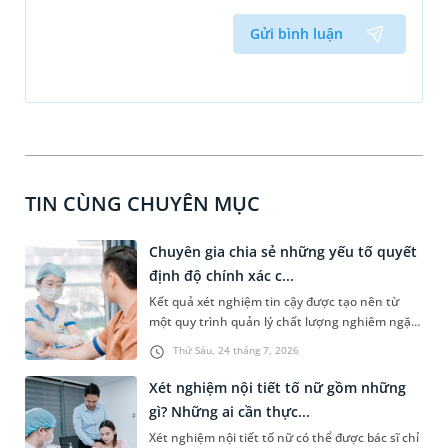
Gửi bình luận
TIN CÙNG CHUYÊN MỤC
Chuyên gia chia sẻ những yếu tố quyết
định độ chính xác c...
Kết quả xét nghiệm tin cậy được tạo nên từ
một quy trình quản lý chất lượng nghiêm ngặt,
xuyên suốt từ trước, trong và sau xét nghiệm.
Thứ Sáu, 24 tháng 7, 2026
Theo PGS.TS Nguyễn Thái Sơn - Giám đốc Hệ
thống Xét nghiệm MEDLATEC, chỉ khi mỗi công
Xét nghiệm nội tiết tố nữ gồm những
đoạn đều được thực hiện đúng quy trình và
gì? Những ai cần thực...
kiểm soát chặt chẽ, kết quả xét nghiệm mới
Xét nghiệm nội tiết tố nữ có thể được bác sĩ chỉ
thực sự có giá trị trong phát hiện bệnh, hỗ trợ