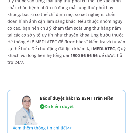
tùy thuộc vào từng loại ung thư phổi cụ thể. Để xác định
chắc chắn bệnh nhân có đang mắc ung thư phổi hay
không, bác sĩ có thể chỉ định một số xét nghiệm, chẩn
đoán hình ảnh cận lâm sàng khác. Nếu thuộc nhóm nguy
cơ cao, bạn nên chú ý khám tầm soát ung thư hàng năm
tại các cơ sở y tế uy tín như chuyên khoa Ung bướu thuộc
Hệ thống Y tế MEDLATEC để được bác sĩ kiểm tra và tư vấn
cụ thể hơn. Để chủ động đặt lịch khám tại
MEDLATEC
, Quý
khách vui lòng liên hệ tổng đài
1900 56 56 56
để được hỗ
trợ 24/7.
Bác sĩ duyệt bài:ThS.BSNT Trần Hiền
Đã kiểm duyệt
Xem thêm thông tin chi tiết>>