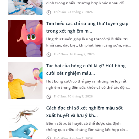
định trong nhiều trường hợp khác nhau để
chẩn đoán và theo dõi hiệu quả điều trị.
đánh giá về tình trạng sức khỏe của chị em, đặc
Thứ Sáu, 24 tháng 7, 2026
biệt là sức khỏe sinh sản. Vậy loại xét nghiệm
này bao gồm những gì? Những ai cần xét
Tìm hiểu các chỉ số ung thư tuyến giáp
nghiệm?
trong xét nghiệm m...
Ung thư tuyến giáp là ung thư có tỷ lệ điều trị
khỏi cao, đặc biệt, khi phát hiện càng sớm, việc
chữa trị sẽ càng hiệu quả. Do đó, việc tầm soát
Thứ Năm, 16 tháng 7, 2026
định kỳ hoặc ngay khi có biểu hiện bất thường
là rất cần thiết. Vậy những chỉ số ung thư
Tác hại của bóng cười là gì? Hút bóng
tuyến giáp trong xét nghiệm máu nào cần được
cười xét nghiệm máu...
quan tâm và người bệnh cần lưu ý điều gì?
Hút bóng cười có thể gây ra những hệ lụy rất
nghiêm trọng đến sức khỏe và có thể tác động
tiêu cực đến đời sống xã hội. Trong đó, một vấn
Thứ Sáu, 10 tháng 7, 2026
đề được nhiều người quan tâm là “hút bóng
cười xét nghiệm máu có ra không”. Dưới đây là
Cách đọc chỉ số xét nghiệm máu sốt
thông tin chi tiết giúp bạn trả lời câu hỏi này.
xuất huyết và lưu ý kh...
Bệnh sốt xuất huyết có thể được xác định
thông qua triệu chứng lâm sàng kết hợp xét
nghiệm máu. Nhưng nắm được cách đọc chỉ số
Thứ Năm, 9 tháng 7, 2026