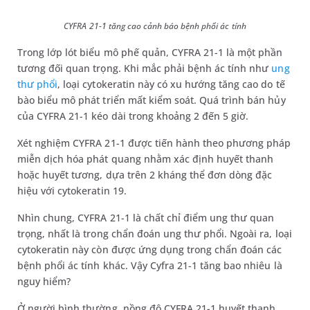
CYFRA 21-1 tăng cao cảnh báo bệnh phổi ác tính
Trong lớp lót biểu mô phế quản, CYFRA 21-1 là một phần
tương đối quan trọng. Khi mắc phải bệnh ác tính như
ung
thư phổi
, loại cytokeratin này có xu hướng tăng cao do tế
bào biểu mô phát triển mất kiểm soát. Quá trình bán hủy
của CYFRA 21-1 kéo dài trong khoảng 2 đến 5 giờ.
Xét nghiệm CYFRA 21-1 được tiến hành theo phương pháp
miễn dịch hóa phát quang nhằm xác định huyết thanh
hoặc huyết tương, dựa trên 2 kháng thể đơn dòng đặc
hiệu với cytokeratin 19.
Nhìn chung, CYFRA 21-1 là chất chỉ điểm ung thư quan
trọng, nhất là trong chẩn đoán ung thư phổi. Ngoài ra, loại
cytokeratin này còn được ứng dụng trong chẩn đoán các
bệnh phổi ác tính khác. Vậy Cyfra 21-1 tăng bao nhiêu là
nguy hiểm?
Ở người bình thường, nồng độ CYFRA 21-1 huyết thanh