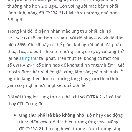
thường nhỏ hơn 2.0 µg/L. Còn với người mắc bệnh phổi
lành tính, nồng độ CYFRA 21-1 lại có xu hướng nhỏ hơn
3.3 µg/L.
Trong khi đó, ở bệnh nhân mắc ung thư phổi, chỉ số
CYFRA 21-1 sẽ lớn hơn 3.5µg/L, với độ nhạy 43% và độ đặc
hiệu 89%. Chỉ số này có thể giảm khi người bệnh đã phẫu
thuật hoặc điều trị hóa trị nhưng cũng có nguy cơ tăng trở
lại nếu
ung thư
tái phát. Trên thực tế, không có một con
số CYFRA 21-1 cố định nào để khẳng định "nguy hiểm". Giá
trị cần được bác sĩ diễn giải cùng lâm sàng và hình ảnh. Ở
người đang theo dõi, xu hướng tăng hay giảm theo thời
gian có ý nghĩa hơn một kết quả đơn lẻ.
Đối với từng loại ung thư cụ thể, chỉ số CYFRA 21-1 có thể
thay đổi. Trong đó:
Ung thư phổi tế bào không nhỏ
: Độ nhạy dao động
từ 59 đến 78%, độ đặc hiệu tương ứng 94%. Nồng
độ CYFRA 21-1 trong huyết tương có xu hướng tăng