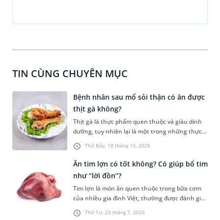
TIN CÙNG CHUYÊN MỤC
Bệnh nhân sau mổ sỏi thận có ăn được
thịt gà không?
Thịt gà là thực phẩm quen thuộc và giàu dinh
dưỡng, tuy nhiên lại là một trong những thực
phẩm kị của bệnh nhân bị sỏi thận. Vậy người
Thứ Bảy, 18 tháng 10, 2025
bệnh sau mổ sỏi thận có ăn được thịt gà
không? Bài viết dưới đây sẽ giúp bạn có câu trả
Ăn tim lợn có tốt không? Có giúp bổ tim
lời!
như “lời đồn”?
Tim lợn là món ăn quen thuộc trong bữa cơm
của nhiều gia đình Việt, thường được đánh giá
cao nhờ giàu dinh dưỡng và dễ chế biến. Với
Thứ Tư, 23 tháng 7, 2025
quan niệm “ăn gì bổ nấy”, không ít người tin