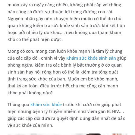
muộn xảy ra ngày càng nhiều, không phải cặp vợ chồng
nào cũng có được sự thuận lợi trong đường con cái.
Nguyên nhân gây nên chuyện hiếm muộn có thể do chủ
quan không kiểm tra sức khỏe sinh sản trước khi kết hôn
hoặc bởi nhiều lý do khác,... nếu không qua thăm khám
khó có thể phát hiện được.
Mong có con, mong con luôn khỏe mạnh là tâm lý chung
của các cặp đôi, chính vì vậy
Khám sức khỏe sinh sản
giúp
phòng ngừa, kiểm tra các bệnh lý bất thường ở cơ quan
sinh sản hay nói rộng hơn có thể là kiểm tra tổng quát
tình trạng sức khỏe của bạn. Muốn em bé khỏe mạnh,
thai kỳ an toàn, điều trước hết cha mẹ cũng cần mạnh
khỏe phải không nào?
Thông qua
khám sức khỏe
trước khi cưới còn giúp phát
hiện những bệnh lý truyền nhiễm như viêm gan B, HIV,...
giúp các cặp đôi đưa ra quyết định đúng đắn nhất để bảo
vệ sức khỏe của mình.