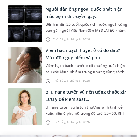
System) giai đoạn mới. Dự á...
Người đàn ông ngoại quốc phát hiện
mắc bệnh di truyền gây...
Bệnh nhân 35 tuổi, quốc tịch nước ngoài cùng
bạn gái người Việt Nam đến MEDLATEC khám
sức khỏe tiền hôn nhân. Qua thăm khám và
Thứ Bảy, 8 tháng 8, 2026
làm các xét nghiệm chuyên sâu,...
Viêm hạch bạch huyết ở cổ do đâu?
Mức độ nguy hiểm và phư...
Viêm hạch bạch huyết ở cổ thường xuất hiện
sau các bệnh nhiễm trùng nhưng cũng có thể
liên quan đến lao hạch hoặc ung thư. Để tìm
Thứ Bảy, 8 tháng 8, 2026
hiểu nguyên nhân gây viêm,...
Bị u nang tuyến vú nên uống thuốc gì?
Lưu ý để kiểm soát...
U nang tuyến vú là tổn thương lành tính dễ
xuất hiện ở phụ nữ trong độ tuổi 35 - 50. Khi
được chẩn đoán mắc bệnh, nhiều người
Thứ Bảy, 8 tháng 8, 2026
thường băn khoăn u nang tuyến v...