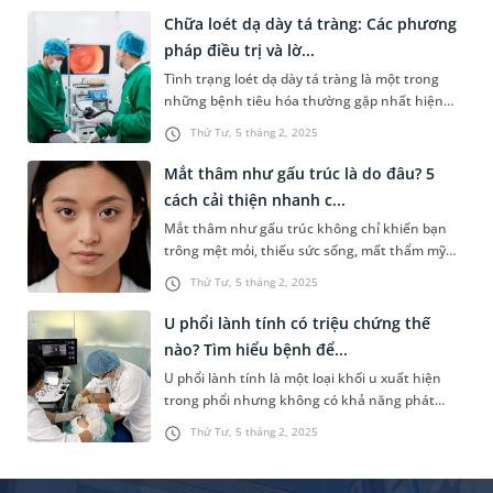
rằng ăn tim sẽ giúp bổ tim, tốt cho sức khỏe tim
Chữa loét dạ dày tá tràng: Các phương
mạch. Vậy, ăn tim lợn có tốt không, có giúp “bổ
pháp điều trị và lờ...
tim” như lời đồn? Bài viết dưới đây sẽ giúp bạn
Tình trạng loét dạ dày tá tràng là một trong
tìm hiểu rõ hơn về dinh dưỡng của tim lợn.
những bệnh tiêu hóa thường gặp nhất hiện
nay, gây ảnh hưởng đáng kể đến sức khỏe của
Thứ Tư, 5 tháng 2, 2025
nhiều người. Loét dạ dày nếu không điều trị kịp
thời sẽ gây cảm giác khó chịu, đau đớn, lâu dài
Mắt thâm như gấu trúc là do đâu? 5
có thể biến chứng thành ung thư dạ dày.
cách cải thiện nhanh c...
Mắt thâm như gấu trúc không chỉ khiến bạn
trông mệt mỏi, thiếu sức sống, mất thẩm mỹ
mà còn là dấu hiệu của những vấn đề sức khỏe
Thứ Tư, 5 tháng 2, 2025
tiềm ẩn. Bài viết dưới đây sẽ giúp bạn hiểu rõ
nguyên nhân, đồng thời gợi ý 5 cách cải thiện
U phổi lành tính có triệu chứng thế
tình trạng này nhanh chóng và hiệu quả.
nào? Tìm hiểu bệnh để...
U phổi lành tính là một loại khối u xuất hiện
trong phổi nhưng không có khả năng phát
triển thành ung thư. Mặc dù bệnh này không
Thứ Tư, 5 tháng 2, 2025
nguy hiểm như ung thư phổi, nhưng nếu
không được chẩn đoán và điều trị kịp thời, nó
vẫn có thể gây ra các vấn đề về sức khỏe, đặc