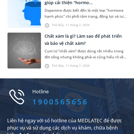
giúp cải thiện "hormo...
một cách khoa học nhằm bứt phá giới hạn của
Dopamine được biết đến là một loại "hormone
bản thân?
hạnh phúc" chi phối tâm trạng, động lực và tư
duy sáng tạo của con người. Thay vì tìm cách tự
Thứ Bảy, 11 tháng 7, 2026
cải thiện loại hormone này, nhiều người lựa
chọn lạm dụng các kích thích nhân tạo, đẩy cơ
Chất xám là gì? Làm sao để phát triển
thể vào những cạm bẫy tâm lý nguy hiểm. Vậy
và bảo vệ chất xám?
bản chất nghiện Dopamine là gì và hormone
Cụm từ “chất xám” được dùng rất nhiều trong
này tác động toàn diện đến sức khỏe ra sao?
đời sống nhưng không phải ai cũng hiểu rõ về
MEDLATEC sẽ mang đến cho bạn những thông
khái niệm này. Khi hiểu rõ về chất xám, bạn sẽ
tin hữu ích ngay sau đây.
Thứ Bảy, 11 tháng 7, 2026
có thể nhận biết sớm về những dấu hiệu tổn
thương liên quan đến các vấn đề sức khỏe về
thể chất và tinh thần. Vậy chất xám là gì? Làm
thế nào để phát triển và bảo vệ chất xám?
Hotline
1900565656
Liên hệ ngay với số hotline của MEDLATEC để được
phục vụ và sử dụng các dịch vụ khám, chữa bệnh