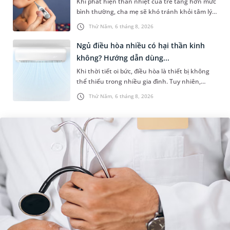
Khi phát hiện thân nhiệt của trẻ tăng hơn mức
bình thường, cha mẹ sẽ khó tránh khỏi tâm lý
lo lắng. Tuy nhiên, không phải ai cũng biết đo
Thứ Năm, 6 tháng 8, 2026
nhiệt độ ở nách bao...
Ngủ điều hòa nhiều có hại thần kinh
không? Hướng dẫn dùng...
Khi thời tiết oi bức, điều hòa là thiết bị không
thể thiếu trong nhiều gia đình. Tuy nhiên,
nhiều người lo ngại rằng việc ngủ trong phòng
Thứ Năm, 6 tháng 8, 2026
điều hòa mỗi đêm có...