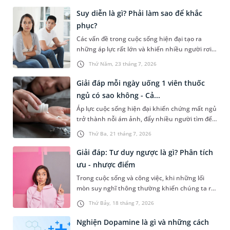
Suy diễn là gì? Phải làm sao để khắc
phục?
Các vấn đề trong cuộc sống hiện đại tạo ra
những áp lực rất lớn và khiến nhiều người rơi
vào trạng thái suy nghĩ quá mức hay suy diễn
Thứ Năm, 23 tháng 7, 2026
sự việc đến mức bị vướng vào những vòng xoáy
không hồi kết. Vấn đề này không chỉ gây ảnh
Giải đáp mỗi ngày uống 1 viên thuốc
hưởng đến tinh thần mà còn tác động tiêu cực
ngủ có sao không - Cả...
đến sức khỏe thể chất. Vậy suy diễn là gì? Dưới
Áp lực cuộc sống hiện đại khiến chứng mất ngủ
đây là câu trả lời cụ thể và một số lời khuyên
trở thành nỗi ám ảnh, đẩy nhiều người tìm đến
giúp bạn khắc phục vấn đề này và có một cuộc
thuốc an thần như một giải pháp vào mỗi đêm.
sống chất lượng, tích cực hơn.
Thứ Ba, 21 tháng 7, 2026
Tuy nhiên, việc sử dụng mỗi ngày uống 1 viên
thuốc ngủ có sao không, liệu có gây tác dụng
Giải đáp: Tư duy ngược là gì? Phân tích
phụ nào cho sức khỏe không? Bài viết sẽ chia
ưu - nhược điểm
sẻ chi tiết hơn về vấn đề này ngay sau đây.
Trong cuộc sống và công việc, khi những lối
mòn suy nghĩ thông thường khiến chúng ta rơi
vào bế tắc, một lối đi đột phá sẽ mở ra nếu bạn
Thứ Bảy, 18 tháng 7, 2026
biết cách lật ngược lại vấn đề hay còn gọi là tư
duy ngược. Vậy bản chất tư duy ngược là gì và
Nghiện Dopamine là gì và những cách
làm thế nào để ứng dụng phương pháp này