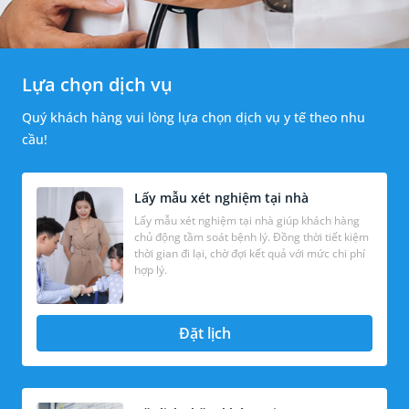
Lựa chọn dịch vụ
Quý khách hàng vui lòng lựa chọn dịch vụ y tế theo nhu
cầu!
Lấy mẫu xét nghiệm tại nhà
Lấy mẫu xét nghiệm tại nhà giúp khách hàng
chủ động tầm soát bệnh lý. Đồng thời tiết kiệm
thời gian đi lại, chờ đợi kết quả với mức chi phí
hợp lý.
Đặt lịch