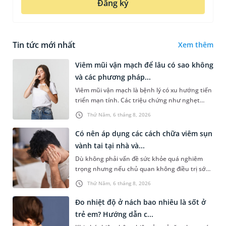
Đăng ký
Tin tức mới nhất
Xem thêm
Viêm mũi vận mạch để lâu có sao không
và các phương pháp...
Viêm mũi vận mạch là bệnh lý có xu hướng tiến
triển mạn tính. Các triệu chứng như nghẹt
mũi, chảy nước mũi thường xuyên khiến người
Thứ Năm, 6 tháng 8, 2026
bệnh khó chịu. Tuy nhiên,...
Có nên áp dụng các cách chữa viêm sụn
vành tai tại nhà và...
Dù không phải vấn đề sức khỏe quá nghiêm
trọng nhưng nếu chủ quan không điều trị sớm,
người bệnh có thể phải đối mặt với một số biến
Thứ Năm, 6 tháng 8, 2026
chứng. Nếu chưa xuất hiệ...
Đo nhiệt độ ở nách bao nhiêu là sốt ở
trẻ em? Hướng dẫn c...