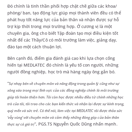
Đó chính là tinh thần phối hợp chặt chẽ giữa các khoa/
phòng/ ban, tạo động lực giúp mọi thành viên đều có thể
phát huy tốt năng lực của bản thân và nhận được sự hỗ
trợ kịp thời trong mọi trường hợp. Ở cương vị là một
chuyên gia, ông cho biết Tập đoàn tạo mọi điều kiện tốt
nhất để các Thầy/Cô có môi trường làm việc, giảng dạy,
đào tạo một cách thuận lợi.
Bên cạnh đó, điểm gia đánh giá cao khi lựa chọn cống
hiến tại MEDLATEC đó chính là yếu tố con người, những
người đồng nghiệp, học trò mà hàng ngày ông gắn bó.
“
Sự nhạy bén về chuyên môn và năng động trong quản lý cũng như sự
xông xáo trong mọi lĩnh vực của các đồng nghiệp chính là môi trường
giúp tôi hoàn thiện hơn. Tôi còn học được nhiều điều từ chính những học
trò của tôi, tôi trao cho các bạn kiến thức và nhận lại được sự kính trọng,
quý mến và sức trẻ. Có thể nói, làm việc tại MEDLATEC tôi được thỏa sức
‘vẫy vùng’ với chuyên môn và cảm thấy những đóng góp của bản thân
”, PGS.TS Nguyễn Quốc Dũng nhấn mạnh.
thực sự có giá trị