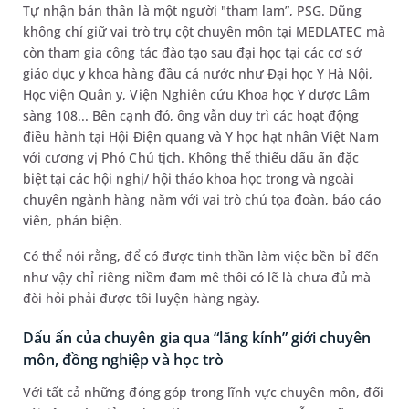
Tự nhận bản thân là một người "tham lam”, PSG. Dũng
không chỉ giữ vai trò trụ cột chuyên môn tại MEDLATEC mà
còn tham gia công tác đào tạo sau đại học tại các cơ sở
giáo dục y khoa hàng đầu cả nước như Đại học Y Hà Nội,
Học viện Quân y, Viện Nghiên cứu Khoa học Y dược Lâm
sàng 108... Bên cạnh đó, ông vẫn duy trì các hoạt động
điều hành tại Hội Điện quang và Y học hạt nhân Việt Nam
với cương vị Phó Chủ tịch. Không thể thiếu dấu ấn đặc
biệt tại các hội nghị/ hội thảo khoa học trong và ngoài
chuyên ngành hàng năm với vai trò chủ tọa đoàn, báo cáo
viên, phản biện.
Có thể nói rằng, để có được tinh thần làm việc bền bỉ đến
như vậy chỉ riêng niềm đam mê thôi có lẽ là chưa đủ mà
đòi hỏi phải được tôi luyện hàng ngày.
Dấu ấn của chuyên gia qua “lăng kính” giới chuyên
môn, đồng nghiệp và học trò
Với tất cả những đóng góp trong lĩnh vực chuyên môn, đối