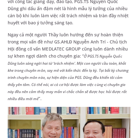
với công tác giảng dạy, đào tạo, PGS.TS Nguyễn Quốc
Dũng ghi dấu ấn đậm nét là hình mẫu lý tưởng của nhiều
cán bộ khi luôn làm việc rất trách nhiệm và tràn đầy nhiệt
huyết với bao ý tưởng sáng tạo.
Ngay cả một người Thầy luôn hướng đến sự hoàn thiện
trong mọi vấn đề như GS.AHLĐ Nguyễn Anh Trí - Chủ tịch
Hội đồng cố vấn MEDLATEC GROUP cũng luôn dành nhiều
sự khen ngợi dành cho chuyên gia: “
Ở PGS.TS Nguyễn Quốc
Dũng luôn sáng ngời hai từ ‘trách nhiệm’. Một con người cầu toàn, khắt
khe trong chuyên môn, say mê với kiến thức đến lạ kỳ. Tại bất kỳ chương
trình chuyên môn nào, sự hiện diện của PGS. Dũng đều khiến tôi cảm
thấy yên tâm. Có thể nói, ai có cơ hội được làm việc cùng vị chuyên gia
này đều nên cảm thấy may mắn vì chắc chắn sẽ được học hỏi được rất
”.
nhiều điều mới mẻ