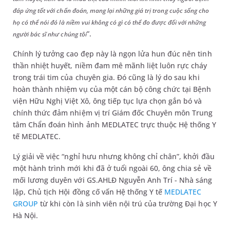
đáp ứng tốt với chẩn đoán, mang lại những giá trị trong cuộc sống cho
họ có thể nói đó là niềm vui không có gì có thể đo được đối với những
”.
người bác sĩ như chúng tôi
Chính lý tưởng cao đẹp này là ngọn lửa hun đúc nên tinh
thần nhiệt huyết, niềm đam mê mãnh liệt luôn rực cháy
trong trái tim của chuyên gia. Đó cũng là lý do sau khi
hoàn thành nhiệm vụ của một cán bộ công chức tại Bệnh
viện Hữu Nghị Việt Xô, ông tiếp tục lựa chọn gắn bó và
chính thức đảm nhiệm vị trí Giám đốc Chuyên môn Trung
tâm Chẩn đoán hình ảnh MEDLATEC trực thuộc Hệ thống Y
tế MEDLATEC.
Lý giải về việc “nghỉ hưu nhưng không chỉ chân”, khởi đầu
một hành trình mới khi đã ở tuổi ngoài 60, ông chia sẻ về
mối lương duyên với GS.AHLĐ Nguyễn Anh Trí - Nhà sáng
lập, Chủ tịch Hội đồng cố vấn Hệ thống Y tế
MEDLATEC
GROUP
từ khi còn là sinh viên nội trú của trường Đại học Y
Hà Nội.