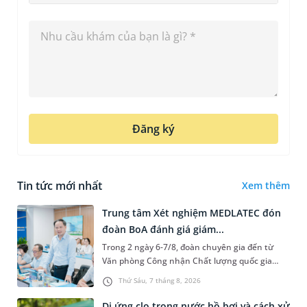
Đăng ký
Tin tức mới nhất
Xem thêm
Trung tâm Xét nghiệm MEDLATEC đón
đoàn BoA đánh giá giám...
Trong 2 ngày 6-7/8, đoàn chuyên gia đến từ
Văn phòng Công nhận Chất lượng quốc gia
(BoA) đã ghi nhận và đánh giá cao nỗ lực duy trì
Thứ Sáu, 7 tháng 8, 2026
hệ thống quản lý chất lượ...
Dị ứng clo trong nước hồ bơi và cách xử