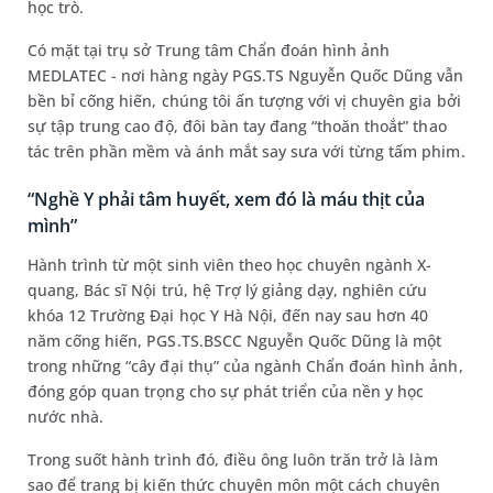
học trò.
Có mặt tại trụ sở Trung tâm Chẩn đoán hình ảnh
MEDLATEC - nơi hàng ngày PGS.TS Nguyễn Quốc Dũng vẫn
bền bỉ cống hiến, chúng tôi ấn tượng với vị chuyên gia bởi
sự tập trung cao độ, đôi bàn tay đang “thoăn thoắt” thao
tác trên phần mềm và ánh mắt say sưa với từng tấm phim.
“Nghề Y phải tâm huyết, xem đó là máu thịt của
mình”
Hành trình từ một sinh viên theo học chuyên ngành X-
quang, Bác sĩ Nội trú, hệ Trợ lý giảng dạy, nghiên cứu
khóa 12 Trường Đại học Y Hà Nội, đến nay sau hơn 40
năm cống hiến, PGS.TS.BSCC Nguyễn Quốc Dũng là một
trong những “cây đại thụ” của ngành Chẩn đoán hình ảnh,
đóng góp quan trọng cho sự phát triển của nền y học
nước nhà.
Trong suốt hành trình đó, điều ông luôn trăn trở là làm
sao để trang bị kiến thức chuyên môn một cách chuyên