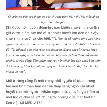
Chuyên gia tích cực tham gia các chương trình hội nghị/ hội thảo khoa
học trên toàn quốc
Khi được hỏi nguồn động lực nào khiến chuyên gia có thể
giữ được niềm say mê và sự nhiệt huyết lớn đến như vậy,
chuyên gia cười và cho biết: “
Tôi làm tất cả những công việc hàng
ngày một cách rất thoải mái, rất nhiệt tình, thậm chí đôi khi còn hơi ‘quá
đà’. Tôi chỉ nghĩ đơn giản rằng, khi chúng ta sống trong kỷ nguyên khoa
học - công nghệ phát triển như vũ bão hiện nay, ắt bản thân mỗi người
sẽ phải tự vận động. Tâm niệm như vậy nên tôi không cho phép bản thân
được nghỉ ngơi bất kỳ một phút giây nào hoặc lơ là khi thực hiện bất kỳ
”.
nhiệm vụ nào
Môi trường cũng là một trong những yếu tố quan trọng
tạo nên tinh thần làm việc và thắp sáng ngọn lửa nhiệt
huyết của mỗi người. Nhấm ngụm trà, chuyên gia trầm tư
một lúc và chia sẻ với chúng tôi những điều đặc biệt khi
làm việc tại MEDLATEC.