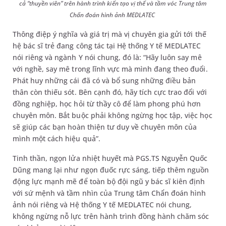
cả “thuyền viên” trên hành trình kiến tạo vị thế và tầm vóc Trung tâm
Chẩn đoán hình ảnh MEDLATEC
Thông điệp ý nghĩa và giá trị mà vị chuyên gia gửi tới thế
hệ bác sĩ trẻ đang công tác tại Hệ thống Y tế MEDLATEC
nói riêng và ngành Y nói chung, đó là: “Hãy luôn say mê
với nghề, say mê trong lĩnh vực mà mình đang theo đuổi.
Phát huy những cái đã có và bổ sung những điều bản
thân còn thiếu sót. Bên cạnh đó, hãy tích cực trao đổi với
đồng nghiệp, học hỏi từ thầy cô để làm phong phú hơn
chuyên môn. Bắt buộc phải không ngừng học tập, việc học
sẽ giúp các bạn hoàn thiện tư duy về chuyên môn của
mình một cách hiệu quả”.
Tinh thần, ngọn lửa nhiệt huyết mà PGS.TS Nguyễn Quốc
Dũng mang lại như ngọn đuốc rực sáng, tiếp thêm nguồn
động lực mạnh mẽ để toàn bộ đội ngũ y bác sĩ kiên định
với sứ mệnh và tầm nhìn của Trung tâm Chẩn đoán hình
ảnh nói riêng và Hệ thống Y tế MEDLATEC nói chung,
không ngừng nỗ lực trên hành trình đồng hành chăm sóc