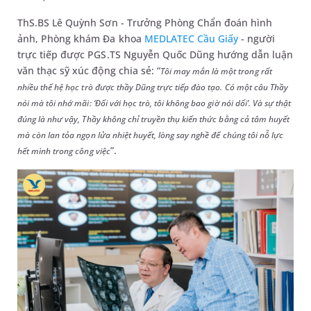
ThS.BS Lê Quỳnh Sơn - Trưởng Phòng Chẩn đoán hình
ảnh, Phòng khám Đa khoa
MEDLATEC Cầu Giấy
- người
trực tiếp được PGS.TS Nguyễn Quốc Dũng hướng dẫn luận
văn thạc sỹ xúc động chia sẻ: “
Tôi may mắn là một trong rất
nhiều thế hệ học trò được thầy Dũng trực tiếp đào tạo. Có một câu Thầy
nói mà tôi nhớ mãi: ‘Đối với học trò, tôi không bao giờ nói dối’. Và sự thật
đúng là như vậy, Thầy không chỉ truyền thụ kiến thức bằng cả tâm huyết
mà còn lan tỏa ngọn lửa nhiệt huyết, lòng say nghề để chúng tôi nỗ lực
”.
hết mình trong công việc