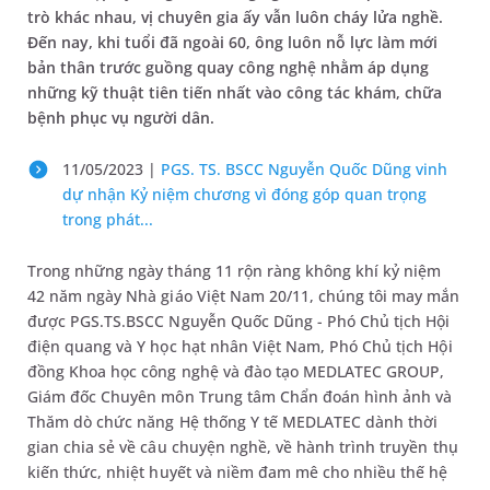
trò khác nhau, vị chuyên gia ấy vẫn luôn cháy lửa nghề.
Đến nay, khi tuổi đã ngoài 60, ông luôn nỗ lực làm mới
bản thân trước guồng quay công nghệ nhằm áp dụng
những kỹ thuật tiên tiến nhất vào công tác khám, chữa
bệnh phục vụ người dân.
11/05/2023 |
PGS. TS. BSCC Nguyễn Quốc Dũng vinh
dự nhận Kỷ niệm chương vì đóng góp quan trọng
trong phát...
Trong những ngày tháng 11 rộn ràng không khí kỷ niệm
42 năm ngày Nhà giáo Việt Nam 20/11, chúng tôi may mắn
được PGS.TS.BSCC Nguyễn Quốc Dũng - Phó Chủ tịch Hội
điện quang và Y học hạt nhân Việt Nam, Phó Chủ tịch Hội
đồng Khoa học công nghệ và đào tạo MEDLATEC GROUP,
Giám đốc Chuyên môn Trung tâm Chẩn đoán hình ảnh và
Thăm dò chức năng Hệ thống Y tế MEDLATEC dành thời
gian chia sẻ về câu chuyện nghề, về hành trình truyền thụ
kiến thức, nhiệt huyết và niềm đam mê cho nhiều thế hệ