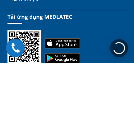
Tải ứng dụng MEDLATEC
Liên kết
Chịu trách nhiệm nội dung:
GĐ. BSCKII. Nguyễn Đình Tuấn