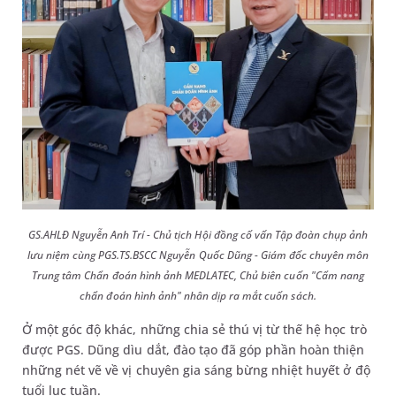
GS.AHLĐ Nguyễn Anh Trí - Chủ tịch Hội đồng cố vấn Tập đoàn chụp ảnh
lưu niệm cùng PGS.TS.BSCC Nguyễn Quốc Dũng - Giám đốc chuyên môn
Trung tâm Chẩn đoán hình ảnh MEDLATEC, Chủ biên cuốn "Cẩm nang
chẩn đoán hình ảnh" nhân dịp ra mắt cuốn sách.
Ở một góc độ khác, những chia sẻ thú vị từ thế hệ học trò
được PGS. Dũng dìu dắt, đào tạo đã góp phần hoàn thiện
những nét vẽ về vị chuyên gia sáng bừng nhiệt huyết ở độ
tuổi lục tuần.