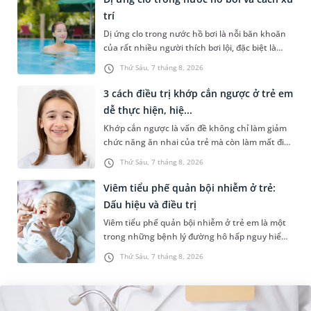
trí
Dị ứng clo trong nước hồ bơi là nỗi băn khoăn
của rất nhiều người thích bơi lội, đặc biệt là
những trường hợp thường xuyên bơi ở những
Thứ Sáu, 7 tháng 8, 2026
hồ bơi nhân tạo. Bài v...
3 cách điều trị khớp cắn ngược ở trẻ em
dễ thực hiện, hiệ...
Khớp cắn ngược là vấn đề không chỉ làm giảm
chức năng ăn nhai của trẻ mà còn làm mất đi
sự cân đối của khuôn mặt. Do đó, cần khắc
Thứ Sáu, 7 tháng 8, 2026
phục sớm tình trạng này để...
Viêm tiểu phế quản bội nhiễm ở trẻ:
Dấu hiệu và điều trị
Viêm tiểu phế quản bội nhiễm ở trẻ em là một
trong những bệnh lý đường hô hấp nguy hiểm,
thường bùng phát vào thời điểm giao mùa. Khi
Thứ Sáu, 7 tháng 8, 2026
những tổn thương ban đầ...