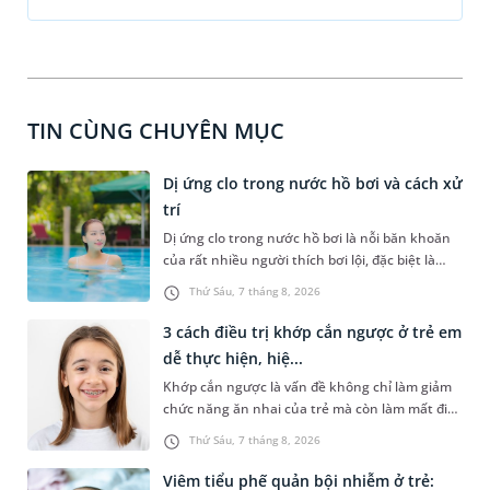
TIN CÙNG CHUYÊN MỤC
Dị ứng clo trong nước hồ bơi và cách xử
trí
Dị ứng clo trong nước hồ bơi là nỗi băn khoăn
của rất nhiều người thích bơi lội, đặc biệt là
những trường hợp thường xuyên bơi ở những
Thứ Sáu, 7 tháng 8, 2026
hồ bơi nhân tạo. Bài viết dưới đây sẽ giúp bạn
hiểu rõ hơn về biểu hiện dị ứng với clo có trong
3 cách điều trị khớp cắn ngược ở trẻ em
nước hồ bơi và một số cách xử trí hiệu quả để
dễ thực hiện, hiệ...
bảo vệ làn da của bạn.
Khớp cắn ngược là vấn đề không chỉ làm giảm
chức năng ăn nhai của trẻ mà còn làm mất đi
sự cân đối của khuôn mặt. Do đó, cần khắc
Thứ Sáu, 7 tháng 8, 2026
phục sớm tình trạng này để bảo vệ sức khỏe
răng miệng và sức khỏe tổng thể của trẻ. Dưới
Viêm tiểu phế quản bội nhiễm ở trẻ: