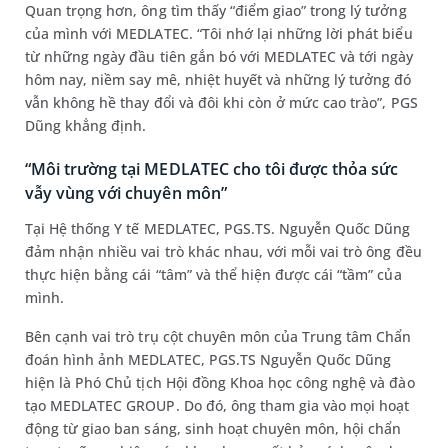
Quan trọng hơn, ông tìm thấy “điểm giao” trong lý tưởng
của mình với MEDLATEC. “Tôi nhớ lại những lời phát biểu
từ những ngày đầu tiên gắn bó với MEDLATEC và tới ngày
hôm nay, niềm say mê, nhiệt huyết và những lý tưởng đó
vẫn không hề thay đổi và đôi khi còn ở mức cao trào”, PGS
Dũng khẳng định.
“Môi trường tại MEDLATEC cho tôi được thỏa sức
vẫy vùng với chuyên môn”
Tại Hệ thống Y tế MEDLATEC, PGS.TS. Nguyễn Quốc Dũng
đảm nhận nhiều vai trò khác nhau, với mỗi vai trò ông đều
thực hiện bằng cái “tâm” và thể hiện được cái “tầm” của
mình.
Bên cạnh vai trò trụ cột chuyên môn của Trung tâm Chẩn
đoán hình ảnh MEDLATEC, PGS.TS Nguyễn Quốc Dũng
hiện là Phó Chủ tịch Hội đồng Khoa học công nghệ và đào
tạo MEDLATEC GROUP. Do đó, ông tham gia vào mọi hoạt
động từ giao ban sáng, sinh hoạt chuyên môn, hội chẩn