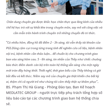
Chân dung chuyên gia được khắc họa chân thực qua lăng kính của nhiều
thế hệ học trò với sự khắt khe trong chuyên môn, say mê với công việc và
cần mẫn trên hành trình chuyên trở những chuyến đò tri thức.
“
Có nhiều hôm, đồng hồ đã điểm 2 - 3h sáng, tôi vẫn thấy tài khoản của
PGS.Dũng cặm cụi trong từng trang tính để nghiên cứu số liệu, bệnh nhân
nội trú, bệnh nhân cần thảo luận... để chuẩn bị cho chương trình giao
ban vào sáng hôm sau. 5 - 6h sáng, tin nhắn của Thầy như chiếc chuông
báo thức điểm danh cán bộ trên toàn hệ thống sẵn sàng cho một ngày
mới tràn đầy hứng khởi. Thiết nghĩ, thời gian biểu của Thầy không có giờ
bắt đầu và kết thúc. Niềm say mê của chuyên gia thật khiến cho bất kỳ
”,
ai, thậm chí cả người trẻ như chúng tôi cảm thấy thật sự khâm phục
BS. Phạm Thị Hà Giang - Phòng Đào tạo, Ban Kế hoạch
MEDLATEC GROUP - người trực tiếp phụ trách tổng hợp số
liệu báo cáo tại các chương trình giao ban hệ thống chia
sẻ.