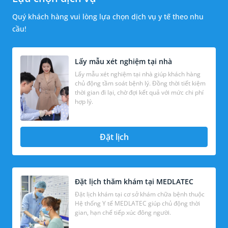
Quý khách hàng vui lòng lựa chọn dịch vụ y tế theo nhu
cầu!
Lấy mẫu xét nghiệm tại nhà
Lấy mẫu xét nghiệm tại nhà giúp khách hàng
chủ động tầm soát bệnh lý. Đồng thời tiết kiệm
thời gian đi lại, chờ đợi kết quả với mức chi phí
hợp lý.
Đặt lịch
Đặt lịch thăm khám tại MEDLATEC
Đặt lịch khám tại cơ sở khám chữa bệnh thuộc
Hệ thống Y tế MEDLATEC giúp chủ động thời
gian, hạn chế tiếp xúc đông người.