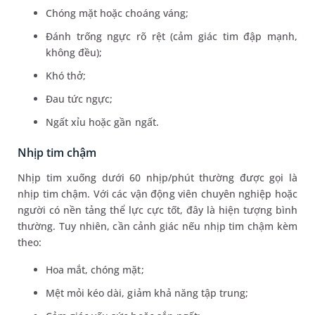
Chóng mặt hoặc choáng váng;
Đánh trống ngực rõ rệt (cảm giác tim đập mạnh,
không đều);
Khó thở;
Đau tức ngực;
Ngất xỉu hoặc gần ngất.
Nhịp tim chậm
Nhịp tim xuống dưới 60 nhịp/phút thường được gọi là
nhịp tim chậm. Với các vận động viên chuyên nghiệp hoặc
người có nền tảng thể lực cực tốt, đây là hiện tượng bình
thường. Tuy nhiên, cần cảnh giác nếu nhịp tim chậm kèm
theo:
Hoa mắt, chóng mặt;
Mệt mỏi kéo dài, giảm khả năng tập trung;