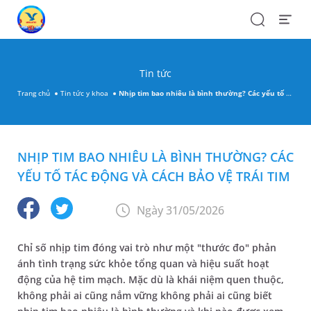
Search
Open
Menu
Tin tức
Trang chủ
Tin tức y khoa
Nhịp tim bao nhiêu là bình thường? Các yếu tố tác động và cách bảo vệ trái tim
NHỊP TIM BAO NHIÊU LÀ BÌNH THƯỜNG? CÁC
YẾU TỐ TÁC ĐỘNG VÀ CÁCH BẢO VỆ TRÁI TIM
Ngày 31/05/2026
Chỉ số nhịp tim đóng vai trò như một "thước đo" phản
ánh tình trạng sức khỏe tổng quan và hiệu suất hoạt
động của hệ tim mạch. Mặc dù là khái niệm quen thuộc,
không phải ai cũng nắm vững không phải ai cũng biết