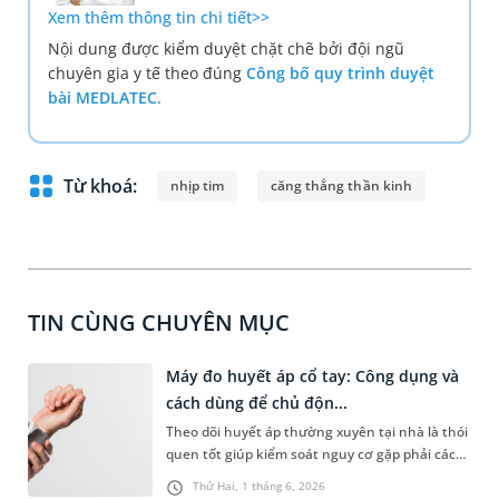
Xem thêm thông tin chi tiết>>
Nội dung được kiểm duyệt chặt chẽ bởi đội ngũ
chuyên gia y tế theo đúng
Công bố quy trình duyệt
bài MEDLATEC.
Từ khoá:
nhịp tim
căng thẳng thần kinh
TIN CÙNG CHUYÊN MỤC
Máy đo huyết áp cổ tay: Công dụng và
cách dùng để chủ độn...
Theo dõi huyết áp thường xuyên tại nhà là thói
quen tốt giúp kiểm soát nguy cơ gặp phải các
vấn đề về tim mạch. Máy đo huyết áp cổ tay là
Thứ Hai, 1 tháng 6, 2026
thiết bị nhỏ gọn, tiện lợi, được nhiều gia đình