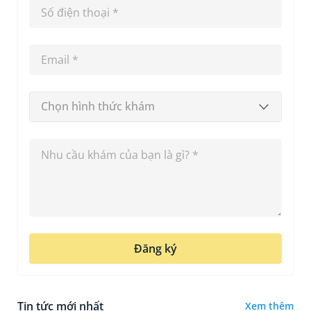
Chọn hình thức khám
Đăng ký
Tin tức mới nhất
Xem thêm