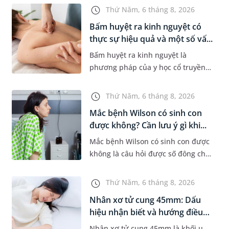
bẹn hoặc cơ quan sinh dục. Nếu
Thứ Năm, 6 tháng 8, 2026
hạch mới xuất hiện, kích th...
Bấm huyệt ra kinh nguyệt có
thực sự hiệu quả và một số vấ...
Bấm huyệt ra kinh nguyệt là
phương pháp của y học cổ truyền
được nhiều phụ nữ quan tâm khi
gặp tình trạng chậm kinh hoặc kinh
Thứ Năm, 6 tháng 8, 2026
nguyệt không đều. Vậy phương
Mắc bệnh Wilson có sinh con
ph...
được không? Cần lưu ý gì khi...
Mắc bệnh Wilson có sinh con được
không là câu hỏi được số đông chị
em trong độ tuổi sinh sản quan
tâm. Trên thực tế, người mắc bệnh
Thứ Năm, 6 tháng 8, 2026
Wilson vẫn có thể mang th...
Nhân xơ tử cung 45mm: Dấu
hiệu nhận biết và hướng điều
tr...
Nhân xơ tử cung 45mm là khối u