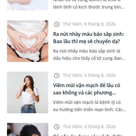
lành tính có kích thước trung bình,
thường gặp ở phụ nữ trong độ tuổi
sinh sản. Mặc dù không phải
Thứ Năm, 6 tháng 8, 2026
trường hợp nào cũng xuất hiệ...
Ra nút nhầy máu báo sắp sinh:
Bao lâu thì mẹ sẽ chuyển dạ?
Ra nút nhầy máu báo sắp sinh là
dấu hiệu cho thấy cổ tử cung đang
mềm dần để chuẩn bị cho quá
trình sinh nở. Thế nhưng, khoảng
Thứ Năm, 6 tháng 8, 2026
thời gian từ lúc xuất hiện nút...
Viêm mũi vận mạch để lâu có
sao không và các phương
pháp...
Viêm mũi vận mạch là bệnh lý có
xu hướng tiến triển mạn tính. Các
triệu chứng như nghẹt mũi, chảy
nước mũi thường xuyên khiến
Thứ Năm, 6 tháng 8, 2026
người bệnh khó chịu. Tuy nhiên,...