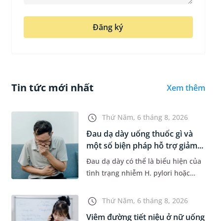
Đăng ký
Tin tức mới nhất
Xem thêm
Thứ Năm, 6 tháng 8, 2026
Đau dạ dày uống thuốc gì và
một số biện pháp hỗ trợ giảm...
Đau dạ dày có thể là biểu hiện của
tình trạng nhiễm H. pylori hoặc
bệnh lý về đường tiêu hoá khác.
Dựa theo nguyên nhân cụ thể, bác
Thứ Năm, 6 tháng 8, 2026
sĩ sẽ cân nhắc chỉ định p...
Viêm đường tiết niệu ở nữ uống