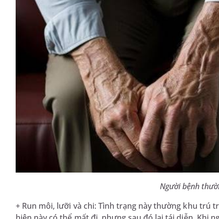
Người bệnh thườn
+ Run môi, lưỡi và chi: Tình trạng này thường khu trú 
hiện này có thể mất đi, nhưng sau đó lại tái diễn. Khi 