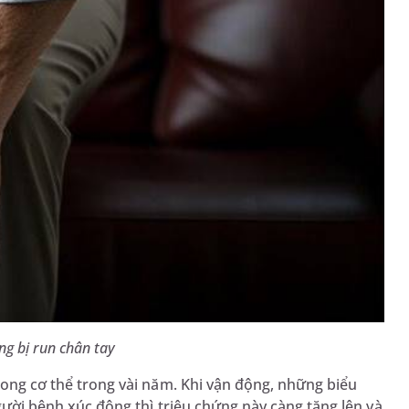
g bị run chân tay
trong cơ thể trong vài năm. Khi vận động, những biểu
người bệnh xúc động thì triệu chứng này càng tăng lên và