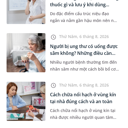
thuốc gì và lưu ý khi dùng...
Do đặc điểm cấu trúc niệu đạo
ngắn và nằm gần hậu môn nên nữ
giới thường dễ bị viêm đường tiết
niệu hơn nam giới. Tùy theo
Thứ Năm, 6 tháng 8, 2026
nguyên nhân, mức độ nhiễm trùng
Người bị ung thư có uống được
và...
sâm không? Những điều cần
b...
Nhiều người bệnh thường tìm đến
nhân sâm như một cách bồi bổ cơ
thể trong quá trình điều trị ung
thư. Tuy nhiên, câu hỏi người bị
Thứ Năm, 6 tháng 8, 2026
ung thư có uống được sâm kh...
Cách chữa nổi hạch ở vùng kín
tại nhà đúng cách và an toàn
Cách chữa nổi hạch ở vùng kín tại
nhà được nhiều người quan tâm
khi xuất hiện khối hạch nhỏ ở vùng