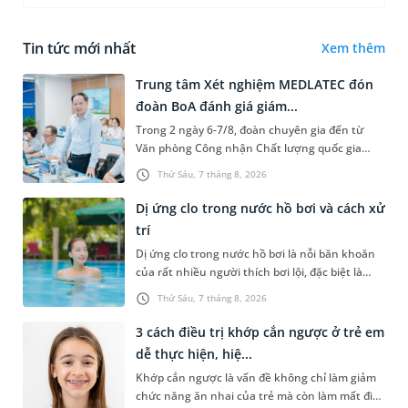
Tin tức mới nhất
Xem thêm
Trung tâm Xét nghiệm MEDLATEC đón
đoàn BoA đánh giá giám...
Trong 2 ngày 6-7/8, đoàn chuyên gia đến từ
Văn phòng Công nhận Chất lượng quốc gia
(BoA) đã ghi nhận và đánh giá cao nỗ lực duy trì
Thứ Sáu, 7 tháng 8, 2026
hệ thống quản lý chất lượ...
Dị ứng clo trong nước hồ bơi và cách xử
trí
Dị ứng clo trong nước hồ bơi là nỗi băn khoăn
của rất nhiều người thích bơi lội, đặc biệt là
những trường hợp thường xuyên bơi ở những
Thứ Sáu, 7 tháng 8, 2026
hồ bơi nhân tạo. Bài v...
3 cách điều trị khớp cắn ngược ở trẻ em
dễ thực hiện, hiệ...
Khớp cắn ngược là vấn đề không chỉ làm giảm
chức năng ăn nhai của trẻ mà còn làm mất đi