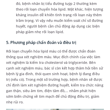
đó, bệnh nhân bị tiểu đường tuýp 2 thường kèm
theo rối loạn chuyển hóa lipid. Mặt khác, hiện tượng
kháng insulin dễ khiến tình trạng rối loạn này thêm
trầm trọng. Vì vậy nếu muốn kiểm soát chỉ số đường
huyết, người bệnh cần chủ động áp dụng các biện
pháp giảm nhẹ rối loạn lipid.
5. Phương pháp chẩn đoán và điều trị
Rối loạn chuyển hóa lipid máu có thể được chẩn đoán
thông qua xét nghiệm máu. Mục đích chính của việc làm
xét nghiệm là kiểm tra cholesterol và triglyceride. Bên
cạnh xét nghiệm máu, bác sĩ còn kết hợp thăm hỏi tiền sử
bệnh lý gia đình, thói quen sinh hoạt, bệnh lý đang điều
trị (nếu có). Trong một số trường hợp, bệnh nhân sẽ được
chỉ định làm xét nghiệm đường huyết, kiểm tra chức năng
gan thận, siêu âm tim, điện tâm đồ,... nhằm phát hiện
sớm biến chứng về tim mạch để chủ động điều trị, giảm
nhẹ rủi ro.