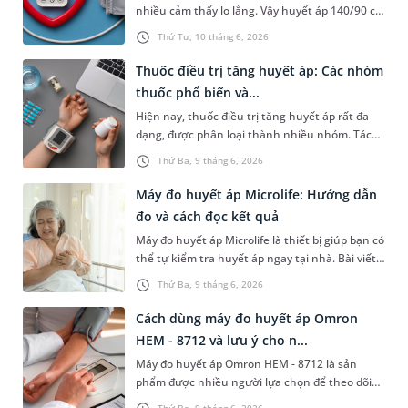
nhiều cảm thấy lo lắng. Vậy huyết áp 140/90 có
phải uống thuốc không, mức huyết áp này có
Thứ Tư, 10 tháng 6, 2026
nguy hiểm không và phải xử trí như thế nào?
Nội dung bài viết sau sẽ cung cấp những thông
Thuốc điều trị tăng huyết áp: Các nhóm
tin liên quan để người đọc hiểu rõ ý nghĩa của
thuốc phổ biến và...
chỉ số này và biết cần làm gì để bảo vệ tốt cho
Hiện nay, thuốc điều trị tăng huyết áp rất đa
sức khỏe.
dạng, được phân loại thành nhiều nhóm. Tác
dụng chính của những loại thuốc này là giúp
Thứ Ba, 9 tháng 6, 2026
hạ huyết áp, phòng ngừa các biến chứng nguy
hiểm như đột quỵ, nhồi máu cơ tim, suy tim,
Máy đo huyết áp Microlife: Hướng dẫn
suy thận.
đo và cách đọc kết quả
Máy đo huyết áp Microlife là thiết bị giúp bạn có
thể tự kiểm tra huyết áp ngay tại nhà. Bài viết
dưới đây là hướng dẫn sử dụng loại máy này và
Thứ Ba, 9 tháng 6, 2026
cách đọc kết quả chỉ số huyết áp để hiểu rõ về
tình trạng sức khỏe của mình và xử trí kịp thời
Cách dùng máy đo huyết áp Omron
nếu có bất thường.
HEM - 8712 và lưu ý cho n...
Máy đo huyết áp Omron HEM - 8712 là sản
phẩm được nhiều người lựa chọn để theo dõi
huyết áp bởi nhiều tính năng thuận lợi. Bài viết
Thứ Ba, 9 tháng 6, 2026