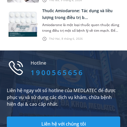
sau đây sẽ hướng dẫn bạn dùng máy đúng
cách để có được kết quả chỉ số huyết áp chính
Thuốc Amiodarone: Tác dụng và liều
xác.
lượng trong điều trị b...
Amiodarone là một loại thuốc quen thuộc dùng
trong điều trị một số bệnh lý về tim mạch. Để
nắm rõ hơn về tác dụng, chỉ định và liều lượng
Thứ Hai, 8 tháng 6, 2026
khi sử dụng loại thuốc này, bạn đọc có thể
tham khảo bài chia sẻ kiến thức y khoa dưới
đây của MEDLATEC.
Hotline
1900565656
Liên hệ ngay với số hotline của MEDLATEC để được
phục vụ và sử dụng các dịch vụ khám, chữa bệnh
hiện đại & cao cấp nhất.
Liên hệ với chúng tôi