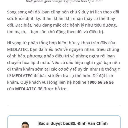
Thực phẩm giàu omega 3 giúp điều hòa lipid máu
Song song với đó, bạn cũng nên chú ý duy trì lịch theo dõi
sức khỏe định kỳ, thăm khám khi nhận thấy cơ thể thay
đổi. Đặc biệt, nếu đang mắc các bệnh lý như tiểu đường,
tim mạch,... bạn cần chủ động theo dõi và điều trị.
Hi vọng từ phần tổng hợp kiến thức y khoa trên đây của
MEDLATEC, bạn đã hiểu hơn về nguyên nhân, triệu chứng
cảnh báo, phương pháp điều trị và phòng ngừa rối loạn
chuyển hóa lipid máu. Nếu có dấu hiệu nghi ngờ, bạn nên
đi thăm khám sớm tại các cơ sở y tế uy tín như Hệ thống Y
tế MEDLATEC để bác sĩ kiểm tra cụ thể hơn. Để đặt lịch
khám, Quý khách vui lòng liên hệ hotline
1900 56 56 56
của
MEDLATEC
để được hỗ trợ.
Bác sĩ duyệt bài:BS. Đinh Văn Chỉnh