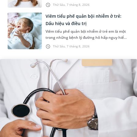
sự cân đối của khuôn mặt. Do đó, cần khắc
Thứ Sáu, 7 tháng 8, 2026
phục sớm tình trạng này để...
Viêm tiểu phế quản bội nhiễm ở trẻ:
Dấu hiệu và điều trị
Viêm tiểu phế quản bội nhiễm ở trẻ em là một
trong những bệnh lý đường hô hấp nguy hiểm,
thường bùng phát vào thời điểm giao mùa. Khi
Thứ Sáu, 7 tháng 8, 2026
những tổn thương ban đầ...