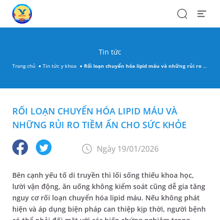
Search
Open
Menu
Tin tức
Trang chủ
Tin tức y khoa
Rối loạn chuyển hóa lipid máu và những rủi ro tiềm ẩn cho sức khỏe
RỐI LOẠN CHUYỂN HÓA LIPID MÁU VÀ
NHỮNG RỦI RO TIỀM ẨN CHO SỨC KHỎE
Ngày 19/01/2026
Bên cạnh yếu tố di truyền thì lối sống thiếu khoa học,
lười vận động, ăn uống không kiểm soát cũng dễ gia tăng
nguy cơ rối loạn chuyển hóa lipid máu. Nếu không phát
hiện và áp dụng biện pháp can thiệp kịp thời, người bệnh