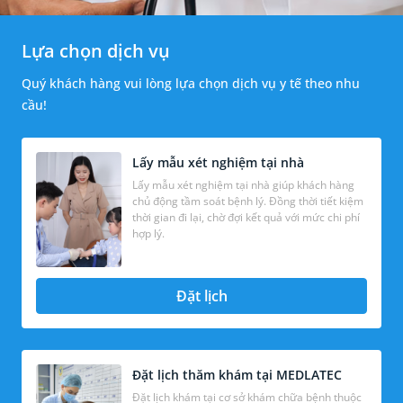
Lựa chọn dịch vụ
Quý khách hàng vui lòng lựa chọn dịch vụ y tế theo nhu
cầu!
Lấy mẫu xét nghiệm tại nhà
Lấy mẫu xét nghiệm tại nhà giúp khách hàng
chủ động tầm soát bệnh lý. Đồng thời tiết kiệm
thời gian đi lại, chờ đợi kết quả với mức chi phí
hợp lý.
Đặt lịch
Đặt lịch thăm khám tại MEDLATEC
Đặt lịch khám tại cơ sở khám chữa bệnh thuộc