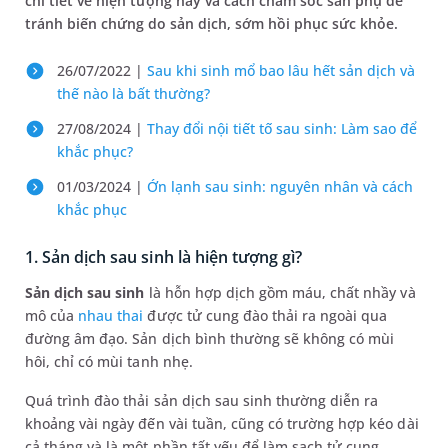
chi tiết về hiện tượng này và cách chăm sóc sản phụ để
tránh biến chứng do sản dịch, sớm hồi phục sức khỏe.
26/07/2022 |
Sau khi sinh mổ bao lâu hết sản dịch và
thế nào là bất thường?
27/08/2024 |
Thay đổi nội tiết tố sau sinh: Làm sao để
khắc phục?
01/03/2024 |
Ớn lạnh sau sinh: nguyên nhân và cách
khắc phục
1. Sản dịch sau sinh là hiện tượng gì?
Sản dịch sau sinh
là hỗn hợp dịch gồm máu, chất nhầy và
mô của
nhau thai
được tử cung đào thải ra ngoài qua
đường âm đạo. Sản dịch bình thường sẽ không có mùi
hôi, chỉ có mùi tanh nhẹ.
Quá trình đào thải sản dịch sau sinh thường diễn ra
khoảng vài ngày đến vài tuần, cũng có trường hợp kéo dài
cả tháng và là một phần tất yếu để làm sạch tử cung.