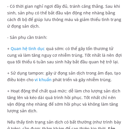
- Có thời gian nghỉ ngơi đầy đủ, tránh căng thẳng. Sau khi
sinh, sản phụ có thể bắt đầu vận động nhẹ nhàng bằng
cách đi bộ để giúp lưu thông máu và giảm thiểu tình trạng
ứ đọng sản dịch.
- Sản phụ cần tránh:
+
Quan hệ tình dục
quá sớm: có thể gây tổn thương tử
cung và làm tăng nguy cơ nhiễm trùng. Tốt nhất là nên đợi
qua tối thiểu 6 tuần sau sinh hãy bắt đầu quan hệ trở lại.
+ Sử dụng tampon: gây ứ đọng sản dịch trong âm đạo, tạo
điều kiện cho
vi khuẩn
phát triển và gây nhiễm trùng.
+ Hoạt động thể chất quá mức: dễ làm cho lượng sản dịch
tăng lên và kéo dài quá trình hồi phục. Tốt nhất chỉ nên
vận động nhẹ nhàng để sớm hồi phục và không làm tăng
lượng sản dịch.
Nếu thấy tình trạng sản dịch có bất thường (như trình bày
ở trên), cần được thăm khám để can thiệp kịp thời.
Sản