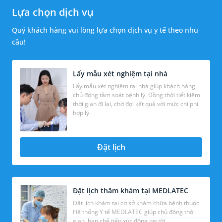
Lựa chọn dịch vụ
Quý khách hàng vui lòng lựa chọn dịch vụ y tế theo nhu
cầu!
Lấy mẫu xét nghiệm tại nhà
Lấy mẫu xét nghiệm tại nhà giúp khách hàng
chủ động tầm soát bệnh lý. Đồng thời tiết kiệm
thời gian đi lại, chờ đợi kết quả với mức chi phí
hợp lý.
Đặt lịch
Đặt lịch thăm khám tại MEDLATEC
Đặt lịch khám tại cơ sở khám chữa bệnh thuộc
Hệ thống Y tế MEDLATEC giúp chủ động thời
gian, hạn chế tiếp xúc đông người.