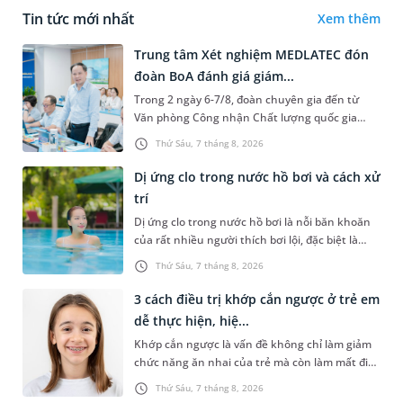
Tin tức mới nhất
Xem thêm
Trung tâm Xét nghiệm MEDLATEC đón
đoàn BoA đánh giá giám...
Trong 2 ngày 6-7/8, đoàn chuyên gia đến từ
Văn phòng Công nhận Chất lượng quốc gia
(BoA) đã ghi nhận và đánh giá cao nỗ lực duy trì
Thứ Sáu, 7 tháng 8, 2026
hệ thống quản lý chất lượ...
Dị ứng clo trong nước hồ bơi và cách xử
trí
Dị ứng clo trong nước hồ bơi là nỗi băn khoăn
của rất nhiều người thích bơi lội, đặc biệt là
những trường hợp thường xuyên bơi ở những
Thứ Sáu, 7 tháng 8, 2026
hồ bơi nhân tạo. Bài v...
3 cách điều trị khớp cắn ngược ở trẻ em
dễ thực hiện, hiệ...
Khớp cắn ngược là vấn đề không chỉ làm giảm
chức năng ăn nhai của trẻ mà còn làm mất đi
sự cân đối của khuôn mặt. Do đó, cần khắc
Thứ Sáu, 7 tháng 8, 2026
phục sớm tình trạng này để...