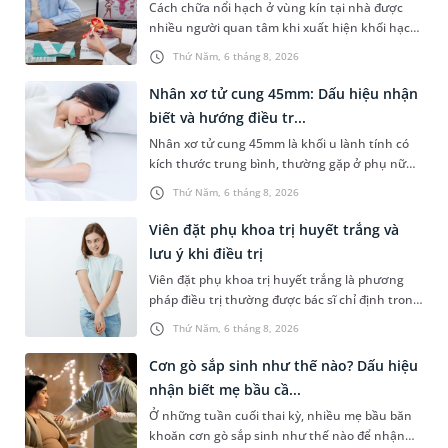
Cách chữa nổi hạch ở vùng kín tại nhà được
nhiều người quan tâm khi xuất hiện khối hạch
nhỏ ở vùng bẹn hoặc cơ quan sinh dục. Nếu
Thứ Năm, 6 tháng 8, 2026
hạch mới xuất hiện, kích thước nhỏ và chưa
kèm dấu hiệu bất thường, áp dụng biện pháp
Nhân xơ tử cung 45mm: Dấu hiệu nhận
chăm sóc phù hợp có thể góp phần làm giảm
biết và hướng điều tr...
cảm giác khó chịu. Tuy nhiên, không phải
Nhân xơ tử cung 45mm là khối u lành tính có
trường hợp nào cũng có thể tự điều trị. Việc
kích thước trung bình, thường gặp ở phụ nữ
nhận biết khi nào cần theo dõi tại nhà và khi
trong độ tuổi sinh sản. Mặc dù không phải
nào nên đi khám sẽ giúp xử trí đúng cách,
Thứ Năm, 6 tháng 8, 2026
trường hợp nào cũng xuất hiện triệu chứng,
tránh bỏ sót các bệnh lý tiềm ẩn.
nhưng nếu khối u phát triển hoặc nằm ở vị trí
Viên đặt phụ khoa trị huyết trắng và
bất lợi, người bệnh có thể gặp nhiều ảnh
lưu ý khi điều trị
hưởng đến sinh hoạt, sức khỏe sinh sản và
Viên đặt phụ khoa trị huyết trắng là phương
chất lượng cuộc sống.
pháp điều trị thường được bác sĩ chỉ định trong
các trường hợp huyết trắng bất thường do
Thứ Năm, 6 tháng 8, 2026
viêm nhiễm phụ khoa. Tuy nhiên, không phải
trường hợp nào cũng có thể tự ý sử dụng
Cơn gò sắp sinh như thế nào? Dấu hiệu
thuốc mà cần xác định đúng nguyên nhân gây
nhận biết mẹ bầu cầ...
bệnh để điều trị phù hợp. Bài viết dưới đây sẽ
Ở những tuần cuối thai kỳ, nhiều mẹ bầu băn
giúp bạn hiểu rõ nguyên nhân gây huyết trắng
khoăn cơn gò sắp sinh như thế nào để nhận
bất thường, khi nào cần sử dụng viên đặt phụ