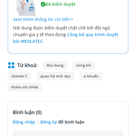
Đã kiểm duyệt
Xem thêm thông tin chi tiết>>
Nội dung được kiểm duyệt chặt chẽ bởi đội ngũ
chuyên gia y tế theo đúng
Công bố quy trình duyệt
bài MEDLATEC.
Từ khoá:
đau bụng
vùng kín
vitamin C
quan hệ tình dục
vi khuẩn
​​khám sức khỏe
Bình luận (
0
)
Đăng nhập
Đăng ký
để bình luận