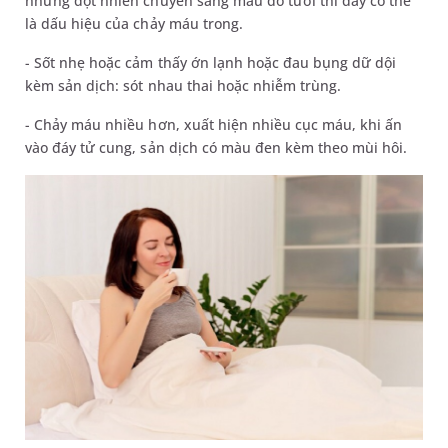
nhưng đột nhiên chuyển sang màu đỏ tươi thì đây có thể
là dấu hiệu của chảy máu trong.
- Sốt nhẹ hoặc cảm thấy ớn lạnh hoặc đau bụng dữ dội
kèm sản dịch: sót nhau thai hoặc nhiễm trùng.
- Chảy máu nhiều hơn, xuất hiện nhiều cục máu, khi ấn
vào đáy tử cung, sản dịch có màu đen kèm theo mùi hôi.