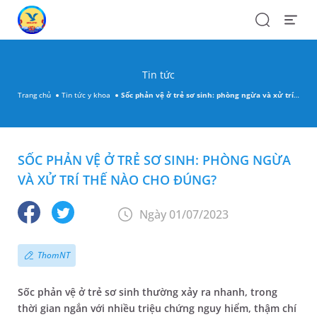
Search
Open
Menu
Tin tức
Trang chủ
Tin tức y khoa
Sốc phản vệ ở trẻ sơ sinh: phòng ngừa và xử trí thế nào cho đúng?
SỐC PHẢN VỆ Ở TRẺ SƠ SINH: PHÒNG NGỪA
VÀ XỬ TRÍ THẾ NÀO CHO ĐÚNG?
Ngày 01/07/2023
ThomNT
Sốc phản vệ ở trẻ sơ sinh thường xảy ra nhanh, trong
thời gian ngắn với nhiều triệu chứng nguy hiểm, thậm chí