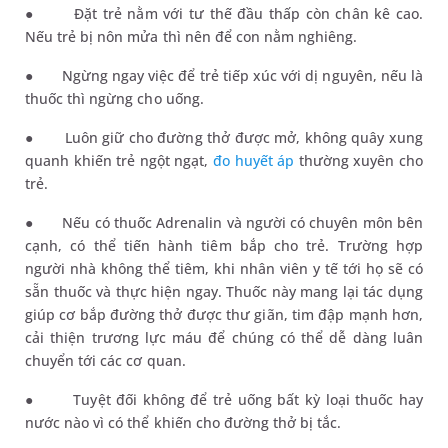
●
Đặt trẻ nằm với tư thế đầu thấp còn chân kê cao.
Nếu trẻ bị nôn mửa thì nên để con nằm nghiêng.
●
Ngừng ngay việc để trẻ tiếp xúc với dị nguyên, nếu là
thuốc thì ngừng cho uống.
●
Luôn giữ cho đường thở được mở, không quây xung
quanh khiến trẻ ngột ngạt,
đo huyết áp
thường xuyên cho
trẻ.
●
Nếu có thuốc Adrenalin và người
có
chuyên môn bên
cạnh, có thể tiến hành tiêm bắp cho trẻ. Trường hợp
người
nhà không thể tiêm, khi nhân viên y tế tới họ
sẽ có
sẵn thuốc và thực hiện ngay
. Thuốc này mang lại tác dụng
giúp cơ bắp đường thở được thư giãn, tim đập mạnh hơn,
cải thiện trương lực máu để chúng có thể dễ dàng luân
chuyển tới các cơ quan.
●
Tuyệt đối không để trẻ uống bất kỳ loại thuốc hay
nước nào vì có thể khiến cho đường thở bị tắc.