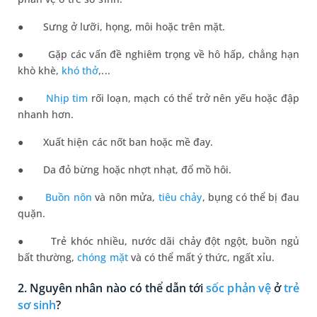
●
Sưng ở lưỡi, họng, môi hoặc trên mặt.
●
Gặp các vấn đề nghiêm trọng về hô hấp, chẳng hạn
khò khè,
khó thở
,...
●
Nhịp tim
rối loạn, mạch có thể trở nên yếu hoặc đập
nhanh hơn.
●
Xuất hiện các nốt ban hoặc mề đay.
●
Da đỏ bừng hoặc nhợt nhạt, đổ mồ hôi.
●
Buồn nôn
và nôn mửa,
tiêu chảy
, bụng có thể bị đau
quặn.
●
Trẻ khóc nhiều, nước dãi chảy đột ngột, buồn ngủ
bất
thường
,
chóng mặt
và có thể mất ý thức, ngất xỉu.
2. Nguyên nhân nào có thể dẫn tới
sốc phản vệ
ở
trẻ
sơ sinh
?