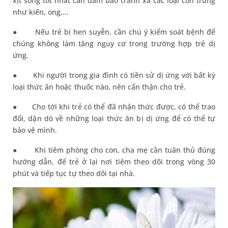
xịt song tốt nhất cần đảm bảo tránh xa các loại côn trùng
như kiến, ong,...
●
Nếu trẻ bị hen suyễn, cần chú ý kiểm soát bệnh để
chúng không làm tăng nguy cơ trong trường hợp trẻ dị
ứng.
●
Khi người trong gia đình có tiền sử dị ứng với bất kỳ
loại thức ăn hoặc thuốc nào, nên cẩn thận cho trẻ.
●
Cho tới khi trẻ có thể đã nhận thức được, có thể trao
đổi, dặn dò về những loại thức ăn bị dị ứng để có thể tự
bảo vệ mình.
●
Khi tiêm phòng cho con, cha mẹ cần tuân thủ đúng
hướng dẫn, để trẻ ở lại nơi tiêm theo dõi trong vòng 30
phút và tiếp tục tự theo dõi tại nhà.