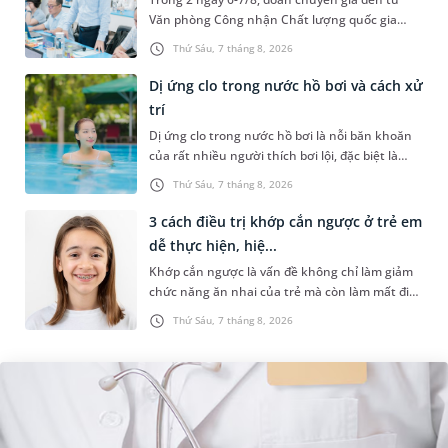
Văn phòng Công nhận Chất lượng quốc gia
(BoA) đã ghi nhận và đánh giá cao nỗ lực duy trì
Thứ Sáu, 7 tháng 8, 2026
hệ thống quản lý chất lượ...
Dị ứng clo trong nước hồ bơi và cách xử
trí
Dị ứng clo trong nước hồ bơi là nỗi băn khoăn
của rất nhiều người thích bơi lội, đặc biệt là
những trường hợp thường xuyên bơi ở những
Thứ Sáu, 7 tháng 8, 2026
hồ bơi nhân tạo. Bài v...
3 cách điều trị khớp cắn ngược ở trẻ em
dễ thực hiện, hiệ...
Khớp cắn ngược là vấn đề không chỉ làm giảm
chức năng ăn nhai của trẻ mà còn làm mất đi
sự cân đối của khuôn mặt. Do đó, cần khắc
Thứ Sáu, 7 tháng 8, 2026
phục sớm tình trạng này để...