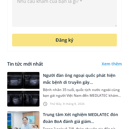
Đăng ký
Tin tức mới nhất
Xem thêm
Người đàn ông ngoại quốc phát hiện
mắc bệnh di truyền gây...
Bệnh nhân 35 tuổi, quốc tịch nước ngoài cùng
bạn gái người Việt Nam đến MEDLATEC khám
sức khỏe tiền hôn nhân. Qua thăm khám và
Thứ Bảy, 8 tháng 8, 2026
làm các xét nghiệm chuyên sâu,...
Trung tâm Xét nghiệm MEDLATEC đón
đoàn BoA đánh giá giám...
Trong 2 ngày 6-7/8, đoàn chuyên gia đến từ