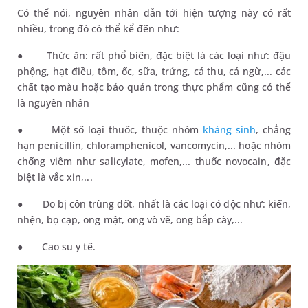
Có thể nói, nguyên nhân dẫn tới hiện tượng này có rất
nhiều, trong đó có thể kể đến như:
●
Thức ăn: rất phổ biến, đặc biệt là các loại như: đậu
phộng, hạt điều, tôm, ốc, sữa, trứng, cá thu, cá ngừ,... các
chất tạo màu hoặc bảo quản trong thực phẩm cũng có thể
là nguyên nhân
●
Một số loại thuốc, thuộc nhóm
kháng sinh
, chẳng
hạn penicillin, chloramphenicol, vancomycin,... hoặc nhóm
chống viêm như salicylate, mofen,... thuốc novocain, đặc
biệt là vắc xin,...
●
Do bị côn trùng đốt, nhất là các loại có độc như: kiến,
nhện, bọ cạp, ong mật, ong vò vẽ, ong bắp cày,...
●
Cao su y tế.