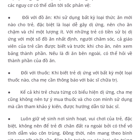
các nguy cơ có thể dẫn tới sốc phản vệ:
●
Đối với đồ ăn: Khi sử dụng bất kỳ loại thức ăn mới
nào cho trẻ, đặc biệt là loại dễ gây dị ứng, nên cho ăn
chậm và chỉ một lượng ít. Với những trẻ có tiền sử bị dị
ứng với một số đồ ăn nhất định, người chăm sóc, cả giáo
viên của trẻ cần được biết và trước khi cho ăn, nên xem
bảng thành phần. Nếu là đi ăn bên ngoài, có thể hỏi về
thành phần của đồ ăn.
●
Đối với thuốc: Khi biết trẻ dị ứng với bất kỳ một loại
thuốc nào, cha mẹ cần thông báo với bác sĩ chữa trị.
●
Kể cả khi trẻ chưa từng có biểu hiện dị ứng, cha mẹ
cũng không nên tự ý mua thuốc và cho con mình sử dụng
mà cần tham khảo ý kiến, được hướng dẫn từ bác sĩ.
●
Luôn giữ vệ sinh nơi sinh hoạt, vui chơi của trẻ, đặc
biệt, không nên để trẻ đi chân đất ra ngoài bởi có thể vô
tình dẫm vào côn trùng. Đồng thời, nên mang theo bình