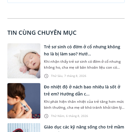
TIN CÙNG CHUYÊN MỤC
Trẻ sơ sinh có đờm ở cổ nhưng không
ho là bị làm sao? Hướ...
Khi nhận thấy trẻ sơ sinh có đờm ở cổ nhưng
không ho, cha mẹ sẽ băn khoăn liệu con có
đang mắc bệnh đường hô hấp hay không.
Thứ Sáu, 7 tháng 8, 2026
Những chia sẻ dưới đây sẽ giúp cha mẹ hiểu
thêm về nguyên nhân gây nên tình trạng này
Đo nhiệt độ ở nách bao nhiêu là sốt ở
và cách xử trí an toàn để giúp bé dễ chịu, tránh
trẻ em? Hướng dẫn c...
gặp phải vấn đề nguy hại cho sức khỏe.
Khi phát hiện thân nhiệt của trẻ tăng hơn mức
bình thường, cha mẹ sẽ khó tránh khỏi tâm lý
lo lắng. Tuy nhiên, không phải ai cũng biết đo
Thứ Năm, 6 tháng 8, 2026
nhiệt độ ở nách bao nhiêu là sốt ở trẻ em và
cách chăm sóc trẻ sốt sao cho an toàn. Những
Giáo dục các kỹ năng sống cho trẻ mầm
chia sẻ dưới đây sẽ cùng cha mẹ tìm hiểu vấn