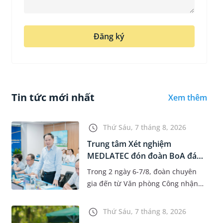
Đăng ký
Tin tức mới nhất
Xem thêm
Thứ Sáu, 7 tháng 8, 2026
Trung tâm Xét nghiệm
MEDLATEC đón đoàn BoA đánh
giá giám...
Trong 2 ngày 6-7/8, đoàn chuyên
gia đến từ Văn phòng Công nhận
Chất lượng quốc gia (BoA) đã ghi
nhận và đánh giá cao nỗ lực duy trì
Thứ Sáu, 7 tháng 8, 2026
hệ thống quản lý chất lượ...