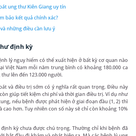
át ung thư Kiên Giang uy tín
m bảo kết quả chính xác?
 và những điều cần lưu ý
thư định kỳ
nh lý nguy hiểm có thể xuất hiện ở bất kỳ cơ quan nào
ì tại Việt Nam mỗi năm trung bình có khoảng 180.000 ca
 thư lên đến 123.000 người.
át và điều trị sớm có ý nghĩa rất quan trọng. Điều này
 giúp tiết kiệm chi phí và thời gian điều trị. Ví dụ như
ng, nếu bệnh được phát hiện ở giai đoạn đầu (1, 2) thì
 là cao hơn. Tuy nhiên con số này sẽ chỉ còn khoảng 10%
định kỳ chưa được chú trọng. Thường chỉ khi bệnh đã
ới bắt đầu đi khám và phát hiện ra. Mà các bệnh lý ung