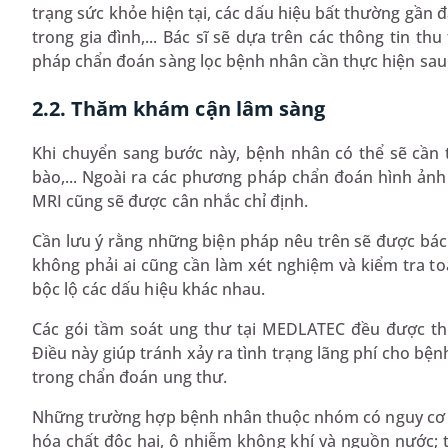
trạng sức khỏe hiện tại, các dấu hiệu bất thường gần đ
trong gia đình,... Bác sĩ sẽ dựa trên các thông tin t
pháp chẩn đoán sàng lọc bệnh nhân cần thực hiện sau
2.2. Thăm khám cận lâm sàng
Khi chuyển sang bước này, bệnh nhân có thể sẽ cần
bào,... Ngoài ra các phương pháp chẩn đoán hình ản
MRI cũng sẽ được cân nhắc chỉ định.
Cần lưu ý rằng những biện pháp nêu trên sẽ được bác 
không phải ai cũng cần làm xét nghiệm và kiểm tra toàn
bộc lộ các dấu hiệu khác nhau.
Các gói tầm soát ung thư tại MEDLATEC đều được thi
Điều này giúp tránh xảy ra tình trạng lãng phí cho bệ
trong chẩn đoán ung thư.
Những trường hợp bệnh nhân thuộc nhóm có nguy cơ c
hóa chất độc hại, ô nhiễm không khí và nguồn nước; 