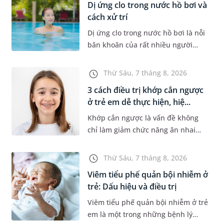
Dị ứng clo trong nước hồ bơi và
cách xử trí
Dị ứng clo trong nước hồ bơi là nỗi
băn khoăn của rất nhiều người
thích bơi lội, đặc biệt là những
trường hợp thường xuyên bơi ở
Thứ Sáu, 7 tháng 8, 2026
những hồ bơi nhân tạo. Bài v...
3 cách điều trị khớp cắn ngược
ở trẻ em dễ thực hiện, hiệ...
Khớp cắn ngược là vấn đề không
chỉ làm giảm chức năng ăn nhai
của trẻ mà còn làm mất đi sự cân
đối của khuôn mặt. Do đó, cần khắc
Thứ Sáu, 7 tháng 8, 2026
phục sớm tình trạng này để...
Viêm tiểu phế quản bội nhiễm ở
trẻ: Dấu hiệu và điều trị
Viêm tiểu phế quản bội nhiễm ở trẻ
em là một trong những bệnh lý