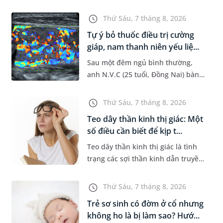
đường hô hấp nguy hiểm, thường
bùng phát vào thời điểm giao mùa.
Thứ Sáu, 7 tháng 8, 2026
Khi những tổn thương ban đầ...
Tự ý bỏ thuốc điều trị cường
giáp, nam thanh niên yếu liệ...
Sau một đêm ngủ bình thường,
anh N.V.C (25 tuổi, Đồng Nai) bàng
hoàng phát hiện yếu liệt 2 chân,
không thể vận động đi lại được. Kết
Thứ Sáu, 7 tháng 8, 2026
quả thăm khám tại Phòng...
Teo dây thần kinh thị giác: Một
số điều cần biết để kịp t...
Teo dây thần kinh thị giác là tình
trạng các sợi thần kinh dẫn truyền
tín hiệu từ mắt lên não bị tổn
thương và dần mất đi chức năng
Thứ Sáu, 7 tháng 8, 2026
hoạt động. Nếu điều trị m...
Trẻ sơ sinh có đờm ở cổ nhưng
không ho là bị làm sao? Hướ...