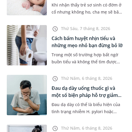
Khi nhận thấy trẻ sơ sinh có đờm ở
cổ nhưng không ho, cha mẹ sẽ băn
khoăn liệu con có đang mắc bệnh
đường hô hấp hay không. Những
Thứ Sáu, 7 tháng 8, 2026
chia sẻ dưới đây sẽ giúp ch...
Cách bấm huyệt nhịn tiểu và
những mẹo nhỏ bạn đừng bỏ lỡ
Trong một số trường hợp bất ngờ
buồn tiểu và không thể tìm được
nhà vệ sinh, nhiều người đã áp
dụng phương pháp bấm huyệt
Thứ Năm, 6 tháng 8, 2026
nhịn tiểu. Vậy cách bấm huyệt
Đau dạ dày uống thuốc gì và
nhịn...
một số biện pháp hỗ trợ giảm...
Đau dạ dày có thể là biểu hiện của
tình trạng nhiễm H. pylori hoặc
bệnh lý về đường tiêu hoá khác.
Dựa theo nguyên nhân cụ thể, bác
Thứ Năm, 6 tháng 8, 2026