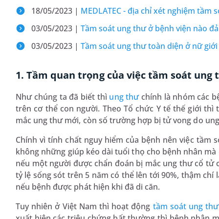
18/05/2023 |
MEDLATEC - địa chỉ xét nghiệm tầm so
03/05/2023 |
Tầm soát ung thư ở bệnh viện nào đả
03/05/2023 |
Tầm soát ung thư toàn diện ở nữ giới
1. Tầm quan trọng của việc tầm soát ung 
Như chúng ta đã biết thì
ung thư
chính là nhóm các bệ
trên cơ thể con người. Theo Tổ chức Y tế thế giới th
mắc ung thư mới, còn số trường hợp bị tử vong do ung
Chính vì tính chất nguy hiểm của bệnh nên việc tầm so
không những giúp kéo dài tuổi thọ cho bệnh nhân mà còn
nếu một người được chẩn đoán bị mắc ung thư cổ tử cu
tỷ lệ sống sót trên 5 năm có thể lên tới 90%, thậm chí
nếu bệnh được phát hiện khi đã di căn.
Tuy nhiên ở Việt Nam thì hoạt động
tầm soát ung thư
xuất hiện các triệu chứng bất thường thì bệnh nhân m