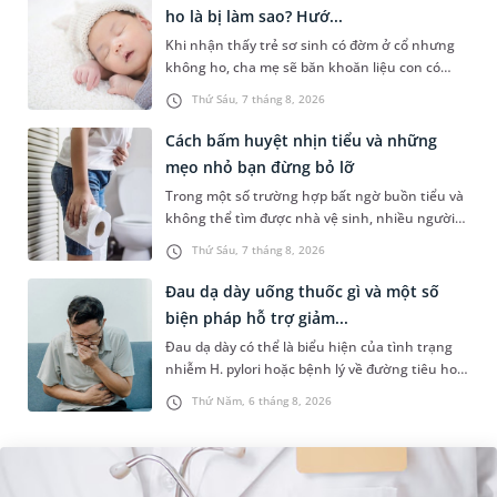
ho là bị làm sao? Hướ...
Khi nhận thấy trẻ sơ sinh có đờm ở cổ nhưng
không ho, cha mẹ sẽ băn khoăn liệu con có
đang mắc bệnh đường hô hấp hay không.
Thứ Sáu, 7 tháng 8, 2026
Những chia sẻ dưới đây sẽ giúp ch...
Cách bấm huyệt nhịn tiểu và những
mẹo nhỏ bạn đừng bỏ lỡ
Trong một số trường hợp bất ngờ buồn tiểu và
không thể tìm được nhà vệ sinh, nhiều người
đã áp dụng phương pháp bấm huyệt nhịn tiểu.
Thứ Sáu, 7 tháng 8, 2026
Vậy cách bấm huyệt nhịn...
Đau dạ dày uống thuốc gì và một số
biện pháp hỗ trợ giảm...
Đau dạ dày có thể là biểu hiện của tình trạng
nhiễm H. pylori hoặc bệnh lý về đường tiêu hoá
khác. Dựa theo nguyên nhân cụ thể, bác sĩ sẽ
Thứ Năm, 6 tháng 8, 2026
cân nhắc chỉ định p...