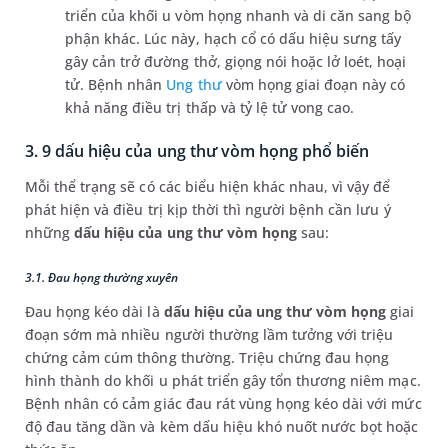
triển của khối u vòm họng nhanh và di căn sang bộ
phận khác. Lúc này, hạch cổ có dấu hiệu sưng tấy
gây cản trở đường thở, giọng nói hoặc lở loét, hoại
tử. Bệnh nhân
Ung thư
vòm họng giai đoạn này có
khả năng điều trị thấp và tỷ lệ tử vong cao.
3. 9 dấu hiệu của ung thư vòm họng phổ biến
Mỗi thể trạng sẽ có các biểu hiện khác nhau, vì vậy để
phát hiện và điều trị kịp thời thì người bệnh cần lưu ý
những
dấu hiệu của ung thư vòm họng
sau:
3.1. Đau họng thường xuyên
Đau họng kéo dài là
dấu hiệu của ung thư vòm họng
giai
đoạn sớm mà nhiều người thường lầm tưởng với triệu
chứng cảm cúm thông thường. Triệu chứng đau họng
hình thành do khối u phát triển gây tổn thương niêm mạc.
Bệnh nhân có cảm giác đau rát vùng họng kéo dài với mức
độ đau tăng dần và kèm dấu hiệu khó nuốt nước bọt hoặc