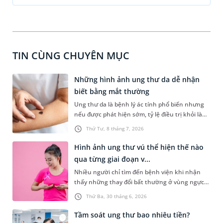
TIN CÙNG CHUYÊN MỤC
Những hình ảnh ung thư da dễ nhận
biết bằng mắt thường
Ung thư da là bệnh lý ác tính phổ biến nhưng
nếu được phát hiện sớm, tỷ lệ điều trị khỏi là
rất cao. Tuy nhiên, ở giai đoạn đầu, các tổn
Thứ Tư, 8 tháng 7, 2026
thương trên da rất dễ bị nhầm lẫn với nốt ruồi
hoặc vết loét lành tính thông thường. Việc chủ
Hình ảnh ung thư vú thể hiện thế nào
động nhận biết các hình ảnh ung thư da đặc
qua từng giai đoạn v...
trưng là rất quan trọng để người bệnh đi thăm
Nhiều người chỉ tìm đến bệnh viện khi nhận
khám kịp thời.
thấy những thay đổi bất thường ở vùng ngực
mà không biết bệnh hoàn toàn có thể phát
Thứ Ba, 30 tháng 6, 2026
hiện sớm nếu chú ý quan sát. Việc tìm hiểu
hình ảnh ung thư vú qua từng giai đoạn không
Tầm soát ung thư bao nhiêu tiền?
chỉ giúp nâng cao nhận thức về căn bệnh này