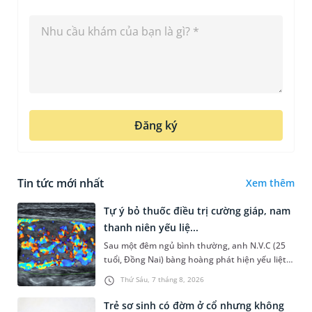
Đăng ký
Tin tức mới nhất
Xem thêm
Tự ý bỏ thuốc điều trị cường giáp, nam
thanh niên yếu liệ...
Sau một đêm ngủ bình thường, anh N.V.C (25
tuổi, Đồng Nai) bàng hoàng phát hiện yếu liệt 2
chân, không thể vận động đi lại được. Kết quả
Thứ Sáu, 7 tháng 8, 2026
thăm khám tại Phòng...
Trẻ sơ sinh có đờm ở cổ nhưng không