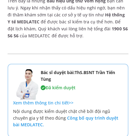
Trên đây là những
dấu hiệu ung thư vòm họng
bạn cần
lưu ý. Ngay khi nhận thấy có dấu hiệu nghi ngờ, bạn nên
đi thăm khám sớm tại các cơ sở y tế uy tín như
Hệ thống
Y tế MEDLATEC
để được bác sĩ kiểm tra cụ thể hơn. Để
đặt lịch khám, Quý khách vui lòng liên hệ tổng đài
1900 56
56 56
của MEDLATEC để được hỗ trợ.
Bác sĩ duyệt bài:ThS.BSNT Trần Tiến
Tùng
Đã kiểm duyệt
Xem thêm thông tin chi tiết>>
Nội dung được kiểm duyệt chặt chẽ bởi đội ngũ
chuyên gia y tế theo đúng
Công bố quy trình duyệt
bài MEDLATEC.