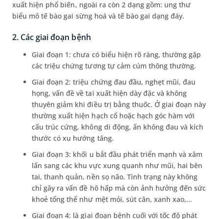
xuất hiện phổ biến, ngoài ra còn 2 dạng gồm: ung thư
biểu mô tế bào gai sừng hoá và tế bào gai dạng đáy.
2. Các giai đoạn bệnh
Giai đoạn 1: chưa có biểu hiện rõ ràng, thường gặp
các triệu chứng tương tự cảm cúm thông thường.
Giai đoạn 2: triệu chứng đau đầu, nghẹt mũi, đau
họng, vấn đề về tai xuất hiện dày đặc và không
thuyên giảm khi điều trị bằng thuốc. Ở giai đoạn này
thường xuất hiện hạch cổ hoặc hạch góc hàm với
cấu trúc cứng, không di động, ấn không đau và kích
thước có xu hướng tăng.
Giai đoạn 3: khối u bắt đầu phát triển mạnh và xâm
lấn sang các khu vực xung quanh như mũi, hai bên
tai, thanh quản, nền sọ não. Tình trạng này không
chỉ gây ra vấn đề hô hấp mà còn ảnh hưởng đến sức
khoẻ tổng thể như mệt mỏi, sút cân, xanh xao,...
Giai đoạn 4: là giai đoạn bệnh cuối với tốc độ phát