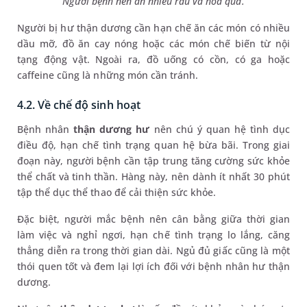
Người bệnh nên ăn nhiều rau và hoa quả.
Người bị hư thận dương cần hạn chế ăn các món có nhiều
dầu mỡ, đồ ăn cay nóng hoặc các món chế biến từ nội
tạng động vật. Ngoài ra, đồ uống có cồn, có ga hoặc
caffeine cũng là những món cần tránh.
4.2. Về chế độ sinh hoạt
Bệnh nhân
thận dương hư
nên chú ý quan hệ tình dục
điều độ, hạn chế tình trạng quan hệ bừa bãi. Trong giai
đoạn này, người bệnh cần tập trung tăng cường sức khỏe
thể chất và tinh thần. Hàng này, nên dành ít nhất 30 phút
tập thể dục thể thao để cải thiện sức khỏe.
Đặc biệt, người mắc bệnh nên cân bằng giữa thời gian
làm việc và nghỉ ngơi, hạn chế tình trạng lo lắng, căng
thẳng diễn ra trong thời gian dài. Ngủ đủ giấc cũng là một
thói quen tốt và đem lại lợi ích đối với bệnh nhân hư thận
dương.