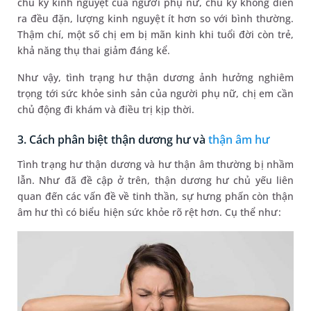
chu kỳ kinh nguyệt của người phụ nữ, chu kỳ không diễn
ra đều đặn, lượng kinh nguyệt ít hơn so với bình thường.
Thậm chí, một số chị em bị mãn kinh khi tuổi đời còn trẻ,
khả năng thụ thai giảm đáng kể.
Như vậy, tình trạng hư thận dương ảnh hưởng nghiêm
trọng tới sức khỏe sinh sản của người phụ nữ, chị em cần
chủ động đi khám và điều trị kịp thời.
3. Cách phân biệt thận dương hư và
thận âm hư
Tình trạng hư thận dương và hư thận âm thường bị nhầm
lẫn. Như đã đề cập ở trên, thận dương hư chủ yếu liên
quan đến các vấn đề về tinh thần, sự hưng phấn còn thận
âm hư thì có biểu hiện sức khỏe rõ rệt hơn. Cụ thể như: