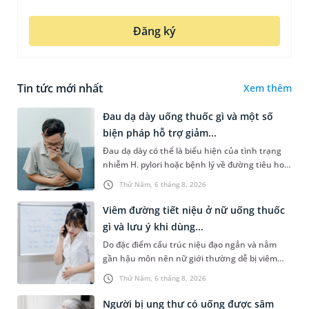
Đăng ký
Tin tức mới nhất
Xem thêm
Đau dạ dày uống thuốc gì và một số
biện pháp hỗ trợ giảm...
Đau dạ dày có thể là biểu hiện của tình trạng
nhiễm H. pylori hoặc bệnh lý về đường tiêu hoá
khác. Dựa theo nguyên nhân cụ thể, bác sĩ sẽ
Thứ Năm, 6 tháng 8, 2026
cân nhắc chỉ định p...
Viêm đường tiết niệu ở nữ uống thuốc
gì và lưu ý khi dùng...
Do đặc điểm cấu trúc niệu đạo ngắn và nằm
gần hậu môn nên nữ giới thường dễ bị viêm
đường tiết niệu hơn nam giới. Tùy theo nguyên
Thứ Năm, 6 tháng 8, 2026
nhân, mức độ nhiễm trùng và...
Người bị ung thư có uống được sâm