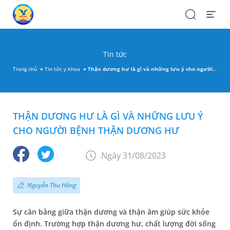
Search
Open
Menu
Tin tức
Trang chủ
Tin tức y khoa
Thận dương hư là gì và những lưu ý cho người bệnh thận dương hư
THẬN DƯƠNG HƯ LÀ GÌ VÀ NHỮNG LƯU Ý
CHO NGƯỜI BỆNH THẬN DƯƠNG HƯ
Ngày 31/08/2023
Nguyễn Thu Hằng
Sự cân bằng giữa thận dương và thận âm giúp sức khỏe
ổn định. Trường hợp thận dương hư, chất lượng đời sống