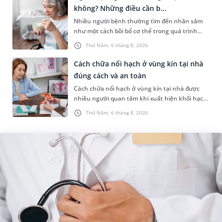
không? Những điều cần b...
Nhiều người bệnh thường tìm đến nhân sâm
như một cách bồi bổ cơ thể trong quá trình
điều trị ung thư. Tuy nhiên, câu hỏi người bị
Thứ Năm, 6 tháng 8, 2026
ung thư có uống được sâm kh...
Cách chữa nổi hạch ở vùng kín tại nhà
đúng cách và an toàn
Cách chữa nổi hạch ở vùng kín tại nhà được
nhiều người quan tâm khi xuất hiện khối hạch
nhỏ ở vùng bẹn hoặc cơ quan sinh dục. Nếu
Thứ Năm, 6 tháng 8, 2026
hạch mới xuất hiện, kích th...