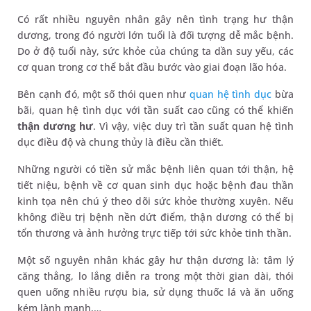
Có rất nhiều nguyên nhân gây nên tình trạng hư thận
dương, trong đó người lớn tuổi là đối tượng dễ mắc bệnh.
Do ở độ tuổi này, sức khỏe của chúng ta dần suy yếu, các
cơ quan trong cơ thể bắt đầu bước vào giai đoạn lão hóa.
Bên cạnh đó, một số thói quen như
quan hệ tình dục
bừa
bãi, quan hệ tình dục với tần suất cao cũng có thể khiến
thận dương hư
. Vì vậy, việc duy trì tần suất quan hệ tình
dục điều độ và chung thủy là điều cần thiết.
Những người có tiền sử mắc bệnh liên quan tới thận, hệ
tiết niệu, bệnh về cơ quan sinh dục hoặc bệnh đau thần
kinh tọa nên chú ý theo dõi sức khỏe thường xuyên. Nếu
không điều trị bệnh nền dứt điểm, thận dương có thể bị
tổn thương và ảnh hưởng trực tiếp tới sức khỏe tinh thần.
Một số nguyên nhân khác gây hư thận dương là: tâm lý
căng thẳng, lo lắng diễn ra trong một thời gian dài, thói
quen uống nhiều rượu bia, sử dụng thuốc lá và ăn uống
kém lành mạnh,…