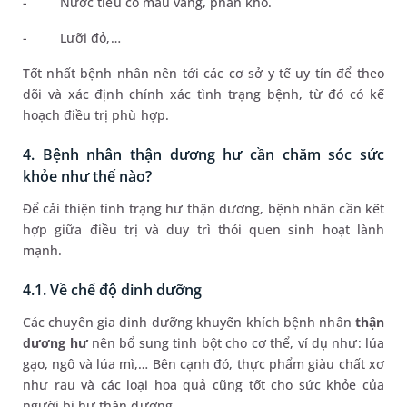
-
Nước tiểu có màu vàng, phân khô.
-
Lưỡi đỏ,…
Tốt nhất bệnh nhân nên tới các cơ sở y tế uy tín để theo
dõi và xác định chính xác tình trạng bệnh, từ đó có kế
hoạch điều trị phù hợp.
4. Bệnh nhân thận dương hư cần chăm sóc sức
khỏe như thế nào?
Để cải thiện tình trạng hư thận dương, bệnh nhân cần kết
hợp giữa điều trị và duy trì thói quen sinh hoạt lành
mạnh.
4.1. Về chế độ dinh dưỡng
Các chuyên gia dinh dưỡng khuyến khích bệnh nhân
thận
dương hư
nên bổ sung tinh bột cho cơ thể, ví dụ như: lúa
gạo, ngô và lúa mì,… Bên cạnh đó, thực phẩm giàu chất xơ
như rau và các loại hoa quả cũng tốt cho sức khỏe của
người bị hư thận dương.