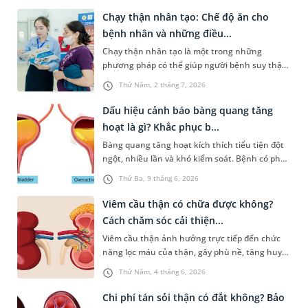
Chạy thận nhân tạo: Chế độ ăn cho
bệnh nhân và những điều...
Chạy thận nhân tạo là một trong những
phương pháp có thể giúp người bệnh suy thận
mạn tính ở giai đoạn cuối có thể kéo dài cuộc
Thứ Năm, 2 tháng 7, 2026
sống và tăng chất lượng sống đáng kể. Bài viết
dưới đây là một số thông tin cơ bản về phương
Dấu hiệu cảnh báo bàng quang tăng
pháp điều trị này và những lưu ý về chế độ ăn
hoạt là gì? Khắc phục b...
dành cho người bệnh để đảm bảo hiệu quả
Bàng quang tăng hoạt kích thích tiểu tiện đột
chạy thận và phòng ngừa tai biến nghiêm
ngột, nhiều lần và khó kiểm soát. Bệnh có phổ
trọng.
biến hơn ở người ở độ tuổi trung niên và cao
Thứ Ba, 9 tháng 6, 2026
tuổi. Vậy dấu hiệu của bàng quang tăng hoạt là
gì, khắc phục bằng phương pháp nào? Bạn có
Viêm cầu thận có chữa được không?
thể tìm hiểu chi tiết vấn đề liên quan qua
Cách chăm sóc cải thiện...
những chia sẻ dưới đây.
Viêm cầu thận ảnh hưởng trực tiếp đến chức
năng lọc máu của thận, gây phù nề, tăng huyết
áp, tiểu ra máu,... thậm chí dẫn đến suy thận
Thứ Năm, 4 tháng 6, 2026
nếu không điều trị kịp thời. Vậy viêm cầu thận
có chữa được không? Bài viết dưới đây sẽ giúp
Chi phí tán sỏi thận có đắt không? Bảo
bạn hiểu rõ hơn về khả năng điều trị khỏi bệnh