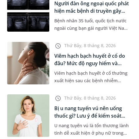
Người đàn ông ngoại quốc phát
Dự á...
hiện mắc bệnh di truyền gây...
Bệnh nhân 35 tuổi, quốc tịch nước
ngoài cùng bạn gái người Việt Nam
đến MEDLATEC khám sức khỏe tiền
hôn nhân. Qua thăm khám và làm
Thứ Bảy, 8 tháng 8, 2026
các xét nghiệm chuyên sâu,...
Viêm hạch bạch huyết ở cổ do
đâu? Mức độ nguy hiểm và
phư...
Viêm hạch bạch huyết ở cổ thường
xuất hiện sau các bệnh nhiễm
trùng nhưng cũng có thể liên quan
đến lao hạch hoặc ung thư. Để tìm
Thứ Bảy, 8 tháng 8, 2026
hiểu nguyên nhân gây viêm,...
Bị u nang tuyến vú nên uống
thuốc gì? Lưu ý để kiểm soát...
U nang tuyến vú là tổn thương lành
tính dễ xuất hiện ở phụ nữ trong