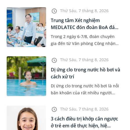
độ tuổi 35 - 50. Khi được chẩn đoán
mắc bệnh, nhiều người thường
Thứ Sáu, 7 tháng 8, 2026
băn khoăn u nang tuyến v...
Trung tâm Xét nghiệm
MEDLATEC đón đoàn BoA đánh
giá giám...
Trong 2 ngày 6-7/8, đoàn chuyên
gia đến từ Văn phòng Công nhận
Chất lượng quốc gia (BoA) đã ghi
nhận và đánh giá cao nỗ lực duy trì
Thứ Sáu, 7 tháng 8, 2026
hệ thống quản lý chất lượ...
Dị ứng clo trong nước hồ bơi và
cách xử trí
Dị ứng clo trong nước hồ bơi là nỗi
băn khoăn của rất nhiều người
thích bơi lội, đặc biệt là những
trường hợp thường xuyên bơi ở
Thứ Sáu, 7 tháng 8, 2026
những hồ bơi nhân tạo. Bài v...
3 cách điều trị khớp cắn ngược
ở trẻ em dễ thực hiện, hiệ...