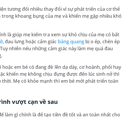
ện tương đối nhiều thay đổi vì sự phát triển của cơ thể
n trong khoang bụng của mẹ và khiến mẹ gặp nhiều khó
chính là giúp mẹ kiểm tra xem sự khó chịu của mẹ có bất
hở
, đau lưng hoặc cảm giác
bàng quang
bị o ép, chèn ép
. Tuy nhiên nếu những cảm giác này làm mẹ quá đau
g.
ai hoặc em bé có đang đè lên dạ dày, cơ hoành, phổi hay
hoặc khiến mẹ không chịu đựng được đến lúc sinh nở thì
p thời. Mẹ có khỏe mạnh thì em bé mới phát triển toàn
rình vượt cạn về sau
 làm gì chính là để tạo tiền đề tốt và an toàn nhất cho