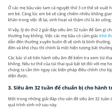
Ở các mẹ bầu vào tam cá nguyệt thứ 3 cơ thể sẽ xuất hi
em bé. Càng lúc em bé sẽ càng chiếm nhiều không gia
khăn trong việc đi lại, sinh hoạt và thậm chí là ăn uống.
Vì vậy, lý do thứ 2 giải đáp siêu âm 32 tuần để làm gì 
thường hay không. Việc các mẹ bầu có cảm giác
khó t
dẫn đến thường xuyên buồn đi vệ sinh là bình thường
đớn và khó chịu thì chính là một hiện tượng bất thườn
Các bác sĩ sẽ tiến hành siêu âm để kiểm tra xem túi th
không. Nếu tư thế của túi thai quá bất lợi đối với mẹ 
chúng ta cần tìm ngay các biện pháp điều chỉnh cho kị
diện được.
3. Siêu âm 32 tuần để chuẩn bị cho hành t
Một trong những giải đáp cho vấn đề siêu âm 32 tuần để
quá trình sinh nở sau này.