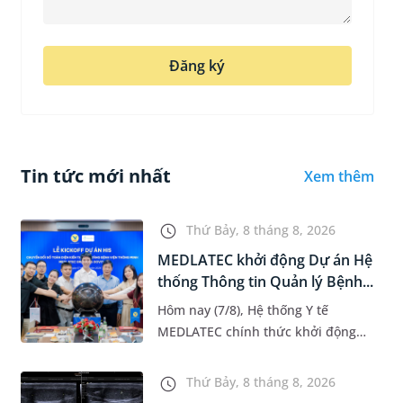
Đăng ký
Tin tức mới nhất
Xem thêm
Thứ Bảy, 8 tháng 8, 2026
MEDLATEC khởi động Dự án Hệ
thống Thông tin Quản lý Bệnh...
Hôm nay (7/8), Hệ thống Y tế
MEDLATEC chính thức khởi động
Dự án Hệ thống Thông tin Quản lý
Bệnh viện (HIS - Hospital
Thứ Bảy, 8 tháng 8, 2026
Information System) giai đoạn mới.