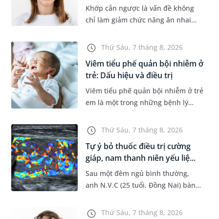
Khớp cắn ngược là vấn đề không
chỉ làm giảm chức năng ăn nhai
của trẻ mà còn làm mất đi sự cân
đối của khuôn mặt. Do đó, cần khắc
Thứ Sáu, 7 tháng 8, 2026
phục sớm tình trạng này để...
Viêm tiểu phế quản bội nhiễm ở
trẻ: Dấu hiệu và điều trị
Viêm tiểu phế quản bội nhiễm ở trẻ
em là một trong những bệnh lý
đường hô hấp nguy hiểm, thường
bùng phát vào thời điểm giao mùa.
Thứ Sáu, 7 tháng 8, 2026
Khi những tổn thương ban đầ...
Tự ý bỏ thuốc điều trị cường
giáp, nam thanh niên yếu liệ...
Sau một đêm ngủ bình thường,
anh N.V.C (25 tuổi, Đồng Nai) bàng
hoàng phát hiện yếu liệt 2 chân,
không thể vận động đi lại được. Kết
Thứ Sáu, 7 tháng 8, 2026