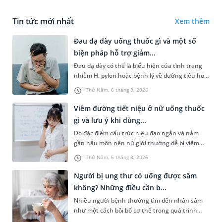
Tin tức mới nhất
Xem thêm
Đau dạ dày uống thuốc gì và một số
biện pháp hỗ trợ giảm...
Đau dạ dày có thể là biểu hiện của tình trạng
nhiễm H. pylori hoặc bệnh lý về đường tiêu hoá
khác. Dựa theo nguyên nhân cụ thể, bác sĩ sẽ
Thứ Năm, 6 tháng 8, 2026
cân nhắc chỉ định p...
Viêm đường tiết niệu ở nữ uống thuốc
gì và lưu ý khi dùng...
Do đặc điểm cấu trúc niệu đạo ngắn và nằm
gần hậu môn nên nữ giới thường dễ bị viêm
đường tiết niệu hơn nam giới. Tùy theo nguyên
Thứ Năm, 6 tháng 8, 2026
nhân, mức độ nhiễm trùng và...
Người bị ung thư có uống được sâm
không? Những điều cần b...
Nhiều người bệnh thường tìm đến nhân sâm
như một cách bồi bổ cơ thể trong quá trình
điều trị ung thư. Tuy nhiên, câu hỏi người bị