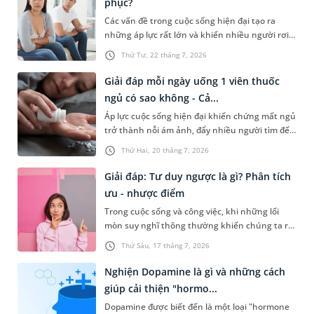
phục?
Các vấn đề trong cuộc sống hiện đại tạo ra
những áp lực rất lớn và khiến nhiều người rơi
vào trạng thái suy nghĩ quá mức hay suy diễn
Thứ Tư, 22 tháng 7, 2026
sự việc đến mức bị vướng vào những vòng xoáy
không hồi kết. Vấn đề này không chỉ gây ảnh
Giải đáp mỗi ngày uống 1 viên thuốc
hưởng đến tinh thần mà còn tác động tiêu cực
ngủ có sao không - Cả...
đến sức khỏe thể chất. Vậy suy diễn là gì? Dưới
Áp lực cuộc sống hiện đại khiến chứng mất ngủ
đây là câu trả lời cụ thể và một số lời khuyên
trở thành nỗi ám ảnh, đẩy nhiều người tìm đến
giúp bạn khắc phục vấn đề này và có một cuộc
thuốc an thần như một giải pháp vào mỗi đêm.
sống chất lượng, tích cực hơn.
Thứ Hai, 20 tháng 7, 2026
Tuy nhiên, việc sử dụng mỗi ngày uống 1 viên
thuốc ngủ có sao không, liệu có gây tác dụng
Giải đáp: Tư duy ngược là gì? Phân tích
phụ nào cho sức khỏe không? Bài viết sẽ chia
ưu - nhược điểm
sẻ chi tiết hơn về vấn đề này ngay sau đây.
Trong cuộc sống và công việc, khi những lối
mòn suy nghĩ thông thường khiến chúng ta rơi
vào bế tắc, một lối đi đột phá sẽ mở ra nếu bạn
Thứ Sáu, 17 tháng 7, 2026
biết cách lật ngược lại vấn đề hay còn gọi là tư
duy ngược. Vậy bản chất tư duy ngược là gì và
Nghiện Dopamine là gì và những cách
làm thế nào để ứng dụng phương pháp này
giúp cải thiện "hormo...
một cách khoa học nhằm bứt phá giới hạn của
Dopamine được biết đến là một loại "hormone
bản thân?