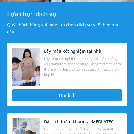
Lựa chọn dịch vụ
Quý khách hàng vui lòng lựa chọn dịch vụ y tế theo nhu
cầu!
Lấy mẫu xét nghiệm tại nhà
Lấy mẫu xét nghiệm tại nhà giúp khách hàng
chủ động tầm soát bệnh lý. Đồng thời tiết kiệm
thời gian đi lại, chờ đợi kết quả với mức chi phí
hợp lý.
Đặt lịch
Đặt lịch thăm khám tại MEDLATEC
Đặt lịch khám tại cơ sở khám chữa bệnh thuộc