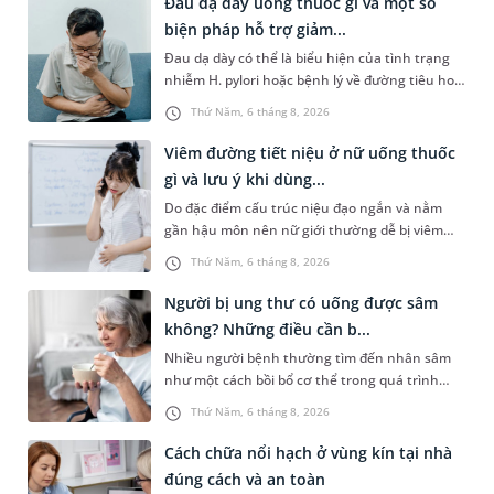
Đau dạ dày uống thuốc gì và một số
biện pháp hỗ trợ giảm...
Đau dạ dày có thể là biểu hiện của tình trạng
nhiễm H. pylori hoặc bệnh lý về đường tiêu hoá
khác. Dựa theo nguyên nhân cụ thể, bác sĩ sẽ
Thứ Năm, 6 tháng 8, 2026
cân nhắc chỉ định p...
Viêm đường tiết niệu ở nữ uống thuốc
gì và lưu ý khi dùng...
Do đặc điểm cấu trúc niệu đạo ngắn và nằm
gần hậu môn nên nữ giới thường dễ bị viêm
đường tiết niệu hơn nam giới. Tùy theo nguyên
Thứ Năm, 6 tháng 8, 2026
nhân, mức độ nhiễm trùng và...
Người bị ung thư có uống được sâm
không? Những điều cần b...
Nhiều người bệnh thường tìm đến nhân sâm
như một cách bồi bổ cơ thể trong quá trình
điều trị ung thư. Tuy nhiên, câu hỏi người bị
Thứ Năm, 6 tháng 8, 2026
ung thư có uống được sâm kh...
Cách chữa nổi hạch ở vùng kín tại nhà
đúng cách và an toàn