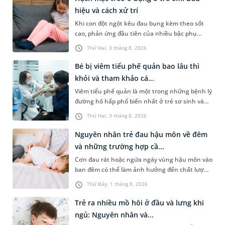
toàn, hiệu quả cũng như một số thông tin liên
hiệu và cách xử trí
quan là điều cần thiết để cha mẹ có thể chủ
Khi con đột ngột kêu đau bụng kèm theo sốt
động hơn trong việc chăm sóc cũng như phòng
cao, phản ứng đầu tiên của nhiều bậc phụ
ngừa bệnh tái phát.
huynh là lo lắng con bị viêm ruột thừa. Tuy
Thứ Hai, 3 tháng 8, 2026
nhiên, trong một số trường hợp, khi siêu âm ổ
bụng trẻ được phát hiện viêm hạch mạc treo ở
Bé bị viêm tiểu phế quản bao lâu thì
bụng. Vậy viêm hạch mạc treo ở bụng ở trẻ em
khỏi và tham khảo cá...
là bệnh gì, dấu hiệu và cách điều trị bệnh lý này
Viêm tiểu phế quản là một trong những bệnh lý
như thế nào?
đường hô hấp phổ biến nhất ở trẻ sơ sinh và
trẻ nhỏ, đặc biệt là vào thời điểm giao mùa. Các
Thứ Hai, 3 tháng 8, 2026
triệu chứng như ho, khò khè và khó thở có thể
khiến cha mẹ lo lắng. Vậy bé bị viêm tiểu phế
Nguyên nhân trẻ đau hậu môn về đêm
quản bao lâu thì khỏi và cần chăm sóc như thế
và những trường hợp cầ...
nào để trẻ nhanh hồi phục?
Cơn đau rát hoặc ngứa ngáy vùng hậu môn vào
ban đêm có thể làm ảnh hưởng đến chất lượng
giấc ngủ của trẻ, thậm chí khiến con quấy khóc
Thứ Bảy, 1 tháng 8, 2026
cả đêm. Lúc này, việc nhận diện các nguyên
nhân trẻ đau hậu môn về đêm và đưa trẻ đi
Trẻ ra nhiều mồ hôi ở đầu và lưng khi
thăm khám khi có dấu hiệu bất thường là điều
ngủ: Nguyên nhân và...
quan trọng để bảo vệ sức khỏe của con.