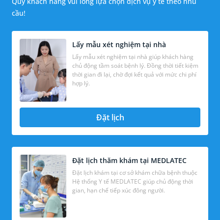
Quý khách hàng vui lòng lựa chọn dịch vụ y tế theo nhu
cầu!
Lấy mẫu xét nghiệm tại nhà
Lấy mẫu xét nghiệm tại nhà giúp khách hàng
chủ động tầm soát bệnh lý. Đồng thời tiết kiệm
thời gian đi lại, chờ đợi kết quả với mức chi phí
hợp lý.
Đặt lịch
Đặt lịch thăm khám tại MEDLATEC
Đặt lịch khám tại cơ sở khám chữa bệnh thuộc
Hệ thống Y tế MEDLATEC giúp chủ động thời
gian, hạn chế tiếp xúc đông người.