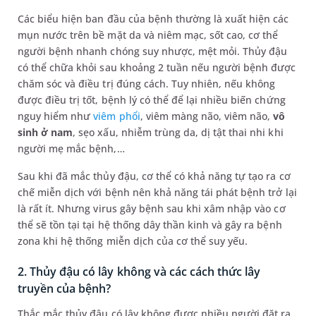
Các biểu hiện ban đầu của bệnh thường là xuất hiện các
mụn nước trên bề mặt da và niêm mạc, sốt cao, cơ thể
người bệnh nhanh chóng suy nhược, mệt mỏi. Thủy đậu
có thể chữa khỏi sau khoảng 2 tuần nếu người bệnh được
chăm sóc và điều trị đúng cách. Tuy nhiên, nếu không
được điều trị tốt, bệnh lý có thể để lại nhiều biến chứng
nguy hiểm như
viêm phổi
, viêm màng não, viêm não,
vô
sinh ở nam
, sẹo xấu, nhiễm trùng da, dị tật thai nhi khi
người mẹ mắc bệnh,…
Sau khi đã mắc thủy đậu, cơ thể có khả năng tự tạo ra cơ
chế miễn dịch với bệnh nên khả năng tái phát bệnh trở lại
là rất ít. Nhưng virus gây bệnh sau khi xâm nhập vào cơ
thể sẽ tồn tại tại hệ thống dây thần kinh và gây ra bệnh
zona khi hệ thống miễn dịch của cơ thể suy yếu.
2. Thủy đậu có lây không và các cách thức lây
truyền của bệnh?
Thắc mắc thủy đậu có lây không được nhiều người đặt ra