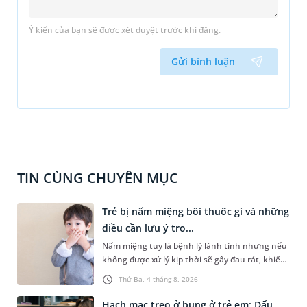
Ý kiến của bạn sẽ được xét duyệt trước khi đăng.
Gửi bình luận
TIN CÙNG CHUYÊN MỤC
Trẻ bị nấm miệng bôi thuốc gì và những
điều cần lưu ý tro...
Nấm miệng tuy là bệnh lý lành tính nhưng nếu
không được xử lý kịp thời sẽ gây đau rát, khiến
trẻ quấy khóc và bỏ ăn, bỏ bú. Để giúp con
Thứ Ba, 4 tháng 8, 2026
nhanh chóng khỏi bệnh và ăn ngoan trở lại,
việc hiểu rõ trẻ bị nấm miệng bôi thuốc gì an
Hạch mạc treo ở bụng ở trẻ em: Dấu