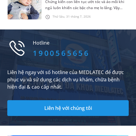
Chứng kiến con liên tục ướt tóc và áo mỗi khi
ngủ luôn khiến các bậc cha mẹ lo lắng. Vậy
thực tế, hiện tượng trẻ ra nhiều mồ hôi ở đầu
Thứ Sáu, 31 tháng 7, 2026
và lưng khi ngủ bắt nguồn từ những nguyên
nhân sinh lý, bệnh lý nào và nên xử trí ra sao?
Bài viết sẽ chia sẻ chi tiết hơn về chủ đề này để
cha mẹ tham khảo.
Hotline
1900565656
Liên hệ ngay với số hotline của MEDLATEC để được
phục vụ và sử dụng các dịch vụ khám, chữa bệnh
hiện đại & cao cấp nhất.
Liên hệ với chúng tôi