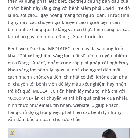
triển và bùng phát. Đặc biệt, các triệu chứng ban đầu của
nhóm bệnh này rất giống với bệnh viêm phổi Covid - 19 đó
là ho, sốt cao,… gây hoang mang tới người dân. Trước tình
trạng này, các chuyên gia khuyến cáo người bệnh cần
bình tĩnh, không quá lo lắng và nên thực hiện sàng lọc các
tác nhân gây bệnh mùa Đông - Xuân trước đó.
Bệnh viện Đa khoa MEDLATEC hiện nay đã và đang triển
khai “Gói
xét nghiệm sàng lọc
một số bệnh truyền nhiễm
mùa Đông - Xuân”, nhằm cung cấp giải pháp xét nghiệm y
khoa sàng lọc bệnh lý ngay tại nhà cho người dân một
cách nhanh chóng và tiện ích nhất có thể. Không cần phải
di chuyển tới bệnh viện để lấy mẫu xét nghiệm hay nhận
trả kết quả, MEDLATEC tiến hành lấy mẫu tại nhà chỉ với
10.000 VNĐ/lần di chuyển và trả kết quả online qua nhiều
hình thức như email, tin nhắn, website,... giúp khách
hàng chủ động trong việc phát hiện các bệnh lý nhưng
vẫn đảm bảo an toàn cho sức khỏe.